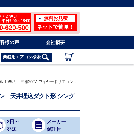
せください
無料お見積
日9:00～18:00
0-620-500
ネットで簡単！
客様の声
会社概要
業務用エアコン検索
グル 10馬力 三相200V ワイヤードリモコン -
用エアコン 天井埋込ダクト形 シング
2日～
メーカー
発送
保証付