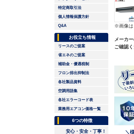
特定商取引法
個人情報保護方針
※画像は
Q&A
お役立ち情報
メーカー
リースのご提案
ご確認く
省エネのご提案
補助金・優遇税制
フロン排出抑制法
各社製品資料
空調用語集
各社エラーコード表
業務用エアコン価格一覧
6つの特徴
安心・安全・丁寧！
＼