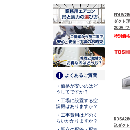
FDUV2
ダクト形
200V
特別価
よくあるご質問
・価格が安いのはど
うしてですか？
・工場に設置する空
調機はありますか？
・工事費用はどのく
RDSA28
らいかかりますか？
込ダクト
・既存の配管・配線