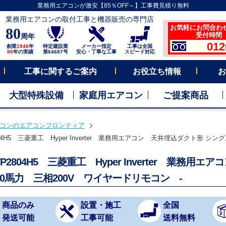
業務用エアコンが激安【85％OFF～】工事費見積り無料
業務用エアコンの取付工事と機器販売の専門店
お気軽にお問合わ
80
受付時間 平
周年
012
創業
1946
年
特定建設業
メーカー指定
工事は全国
80
年の実績
第64687号
安心・丁寧な工事
スピード対応
工事に関するご案内
お役立ち情報
お
大型特殊設備
家庭用エアコン
ご提案商品
コンのエアコンフロンティア
804H5 三菱重工 Hyper Inverter 業務用エアコン 天井埋込ダクト形 シン
VP2804H5 三菱重工 Hyper Inverter 業務
10馬力 三相200V ワイヤードリモコン -
商品のみ
設置・施工
全国
発送可能
工事可能
送料無料