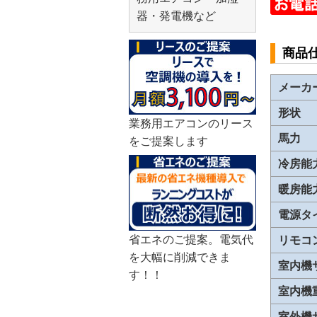
器・発電機など
商品
メーカ
形状
業務用エアコンのリース
馬力
をご提案します
冷房能
暖房能
電源タ
省エネのご提案。電気代
リモコ
を大幅に削減できま
室内機
す！！
室内機
室外機