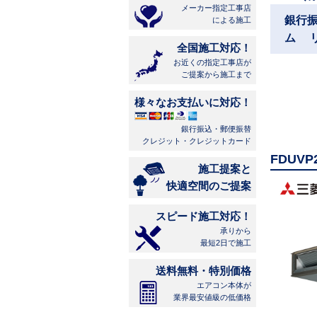
メーカー指定工事店
銀行
による施工
ム 
全国施工対応！
お近くの指定工事店が
ご提案から施工まで
様々なお支払いに対応！
銀行振込・郵便振替
クレジット・クレジットカード
FDUV
施工提案と
快適空間のご提案
スピード施工対応！
承りから
最短2日で施工
送料無料・特別価格
エアコン本体が
業界最安値級の低価格