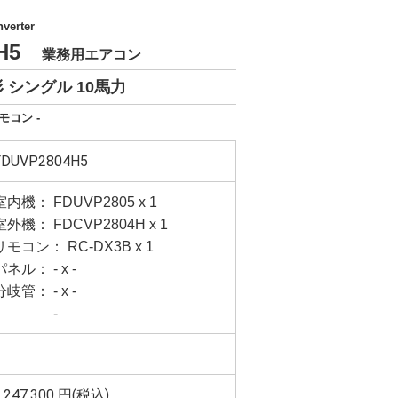
verter
4H5
業務用エアコン
 シングル 10馬力
モコン -
FDUVP2804H5
室内機： FDUVP2805 x 1
室外機： FDCVP2804H x 1
リモコン： RC-DX3B x 1
パネル： - x -
分岐管： - x -
-
,247,300
円(税込)