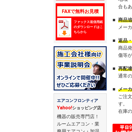
合も
FAXで無料お見積
■
商品
ファックス送信用紙
メー
のダウンロードはこ
ちらから
■
返品
商品
傷等
■
再配
通常
■
メー
ご注
エアコンフロンティア
す。
Yahoo!
ショッピング店
在庫
機器の販売専門店！
ルームエアコン・業
務用エアコン・加湿