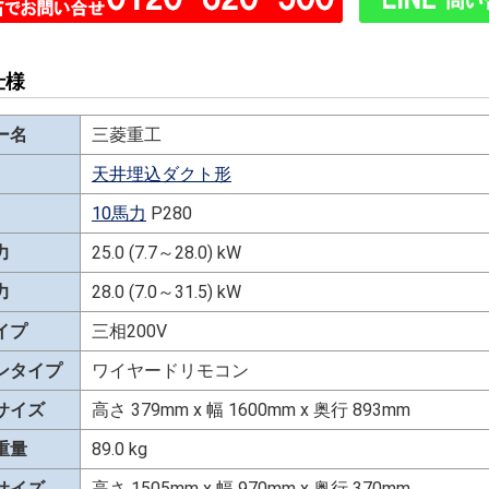
仕様
ー名
三菱重工
天井埋込ダクト形
10馬力
P280
力
25.0 (7.7～28.0) kW
力
28.0 (7.0～31.5) kW
イプ
三相200V
ンタイプ
ワイヤードリモコン
サイズ
高さ 379mm x 幅 1600mm x 奥行 893mm
重量
89.0 kg
サイズ
高さ 1505mm x 幅 970mm x 奥行 370mm