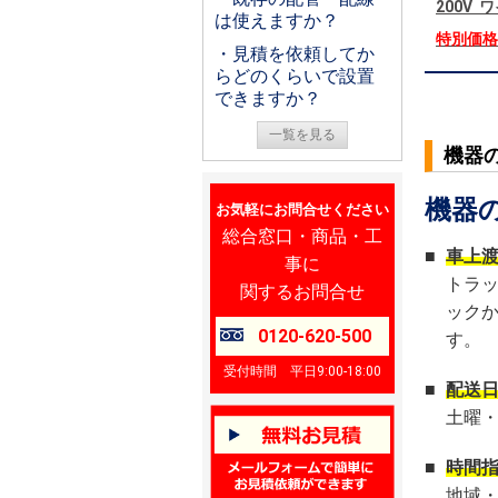
200V
は使えますか？
特別価
・見積を依頼してか
らどのくらいで設置
できますか？
一覧を見る
機器
機器
お気軽にお問合せください
総合窓口・商品・工
■
車上
事に
トラ
関するお問合せ
ック
0120-620-500
す。
受付時間 平日9:00-18:00
■
配送
土曜
■
時間
地域