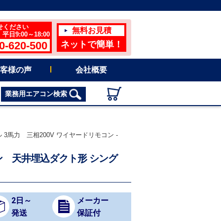
せください
無料お見積
日9:00～18:00
0-620-500
ネットで簡単！
客様の声
会社概要
業務用エアコン検索
ル 3馬力 三相200V ワイヤードリモコン -
エアコン 天井埋込ダクト形 シング
2日～
メーカー
発送
保証付