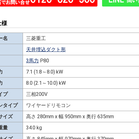
仕様
ー名
三菱重工
天井埋込ダクト形
3馬力
P80
力
7.1 (1.8～8.0) kW
力
8.0 (2.1～10.0) kW
イプ
三相200V
ンタイプ
ワイヤードリモコン
サイズ
高さ 280mm x 幅 950mm x 奥行 635mm
重量
34.0 kg
サイズ
高さ 845mm x 幅 970mm x 奥行 370mm