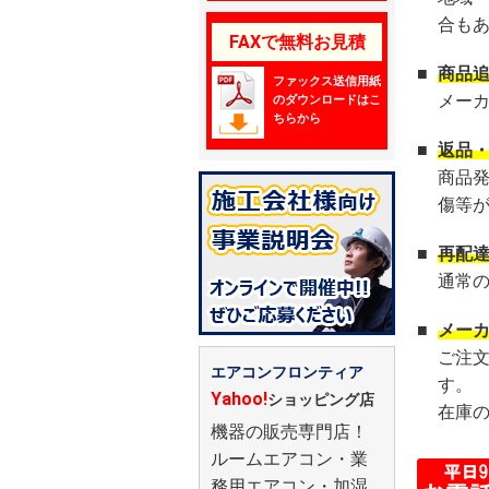
合も
FAXで無料お見積
■
商品
ファックス送信用紙
メー
のダウンロードはこ
ちらから
■
返品
商品
傷等
■
再配
通常
■
メー
ご注
エアコンフロンティア
す。
Yahoo!
ショッピング店
在庫
機器の販売専門店！
ルームエアコン・業
務用エアコン・加湿