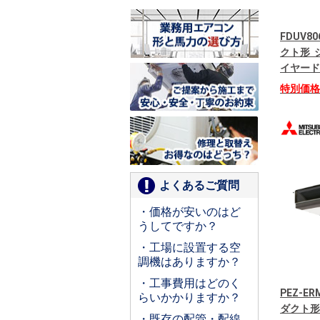
FDUV8
クト形 シ
イヤード
特別価
よくあるご質問
・価格が安いのはど
うしてですか？
・工場に設置する空
調機はありますか？
・工事費用はどのく
PEZ-E
らいかかりますか？
ダクト形
・既存の配管・配線