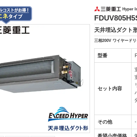
Hyper In
FDUV805H
天井埋込ダクト形
三相200V ワイヤードリ
型番
セット内容
その他
-
希望小売価格