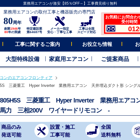
業務用エアコンが激安【85％OFF～】工事費見積り無料
業務用エアコンの取付工事と機器販売の専門店
お気軽にお問合わ
80
受付時間 平
周年
012
創業
1946
年
特定建設業
メーカー指定
工事は全国
80
年の実績
第64687号
安心・丁寧な工事
スピード対応
工事に関するご案内
お役立ち情報
お
大型特殊設備
家庭用エアコン
ご提案商品
コンのエアコンフロンティア
5H5S 三菱重工 Hyper Inverter 業務用エアコン 天井埋込ダクト形 シング
V805H5S 三菱重工 Hyper Inverter 業務用
3馬力 三相200V ワイヤードリモコン -
商品のみ
設置・施工
全国
発送可能
工事可能
送料無料