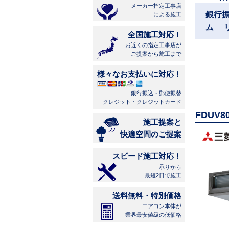
メーカー指定工事店
銀行
による施工
ム 
全国施工対応！
お近くの指定工事店が
ご提案から施工まで
様々なお支払いに対応！
銀行振込・郵便振替
クレジット・クレジットカード
FDUV
施工提案と
快適空間のご提案
スピード施工対応！
承りから
最短2日で施工
送料無料・特別価格
エアコン本体が
業界最安値級の低価格