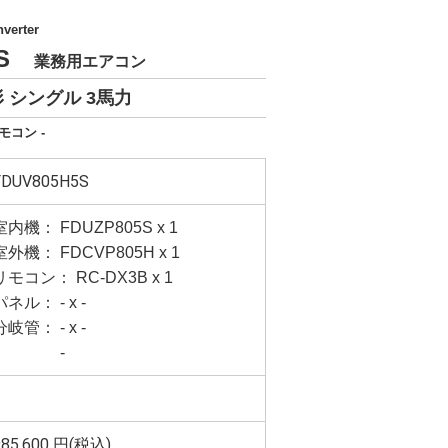
verter
5S
業務用エアコン
 シングル 3馬力
モコン -
FDUV805H5S
室内機： FDUZP805S x 1
室外機： FDCVP805H x 1
リモコン： RC-DX3B x 1
パネル： - x -
分岐管： - x -
-
985,600
円(税込)