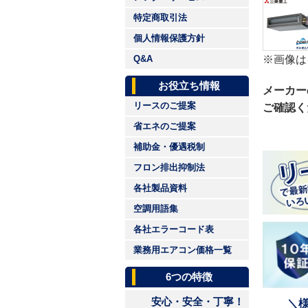
特定商取引法
個人情報保護方針
※画像は
Q&A
お役立ち情報
メーカー
リースのご提案
ご確認く
省エネのご提案
補助金・優遇税制
フロン排出抑制法
各社製品資料
空調用語集
各社エラーコード表
業務用エアコン価格一覧
6つの特徴
安心・安全・丁寧！
＼