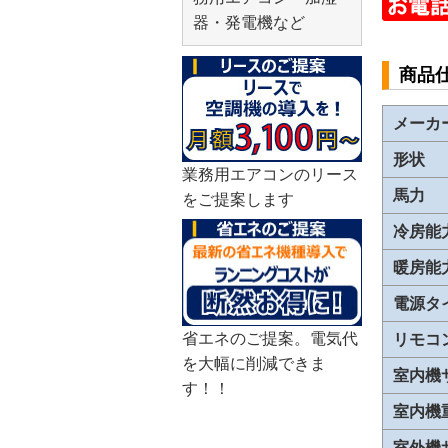
器・発電機など
商品
メーカ
形状
業務用エアコンのリース
馬力
をご提案します
冷房能
暖房能
電源タ
省エネのご提案。電気代
リモコ
を大幅に削減できま
室内機
す！！
室内機
室外機