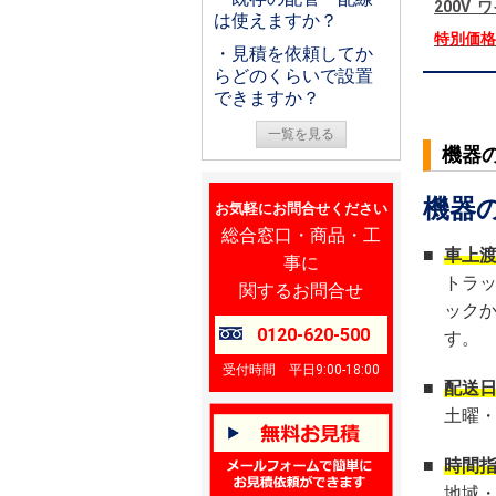
200V
は使えますか？
特別価
・見積を依頼してか
らどのくらいで設置
できますか？
一覧を見る
機器
機器
お気軽にお問合せください
総合窓口・商品・工
■
車上
事に
トラ
関するお問合せ
ック
0120-620-500
す。
受付時間 平日9:00-18:00
■
配送
土曜
■
時間
地域