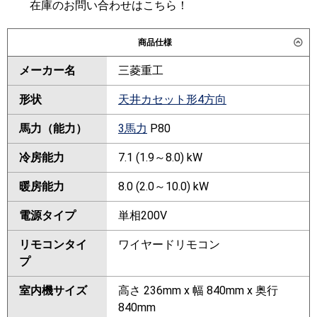
在庫のお問い合わせはこちら！
商品仕様
メーカー名
三菱重工
形状
天井カセット形4方向
馬力（能力）
3馬力
P80
冷房能力
7.1 (1.9～8.0) kW
暖房能力
8.0 (2.0～10.0) kW
電源タイプ
単相200V
リモコンタイ
ワイヤードリモコン
プ
室内機サイズ
高さ 236mm x 幅 840mm x 奥行
840mm