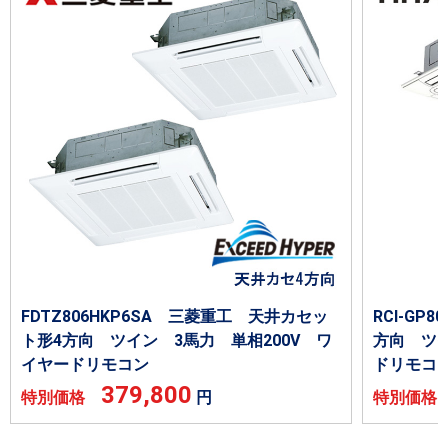
FDTZ806HKP6SA 三菱重工 天井カセッ
RCI-GP
ト形4方向 ツイン 3馬力 単相200V ワ
方向 ツイ
イヤードリモコン
ドリモコ
379,800
特別価格
円
特別価