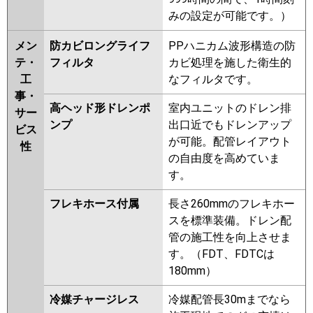
みの設定が可能です。）
メン
防カビロングライフ
PPハニカム波形構造の防
テ・
フィルタ
カビ処理を施した衛生的
工
なフィルタです。
事・
高ヘッド形ドレンポ
室内ユニットのドレン排
サー
ンプ
出口近でもドレンアップ
ビス
が可能。配管レイアウト
性
の自由度を高めていま
す。
フレキホース付属
長さ260mmのフレキホー
スを標準装備。ドレン配
管の施工性を向上させま
す。（FDT、FDTCは
180mm）
冷媒チャージレス
冷媒配管長30mまでなら