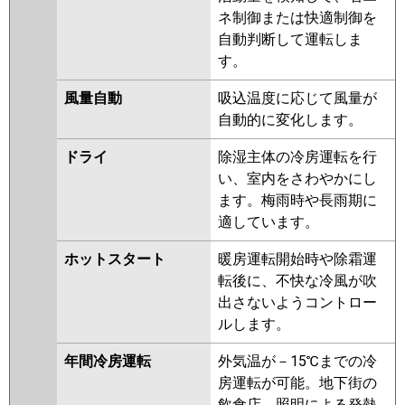
ZRMP80SEFR
PLZX-
ネ制御または快適制御を
ZRMP80SELFGR
PLZX-
自動判断して運転しま
ZRMP80SEFGR
す。
日立
RCI-GP80RGHPJ8
RCI-
風量自動
吸込温度に応じて風量が
GP80RGHPJ7
RCI-GP80RGHPJ6
自動的に変化します。
RCI-GP80RGHPJ5
RCI-
GP80RGHPJ4
RCI-GP80RGHPJ3
ドライ
除湿主体の冷房運転を行
RCI-AP80GHPJ6-kobe
RCI-
い、室内をさわやかにし
AP80GHPJ6
RCI-GP80RGHPJ2
ます。梅雨時や長雨期に
適しています。
三菱重工
FDTZ806HKP6S
FDTZ806HKP6S-
airf
FDTZ806HKP6S-rak
ホットスタート
暖房運転開始時や除霜運
FDTZ806HKP6S-osj
転後に、不快な冷風が吹
FDTZ805HKP5SA-rak
出さないようコントロー
FDTZ805HKP5SA-airf
ルします。
FDTZ805HKP5SA
年間冷房運転
外気温が－15℃までの冷
FDTZ805HKP5SA-osj
房運転が可能。地下街の
FDTZ805HKP5S-osj
飲食店、照明による発熱