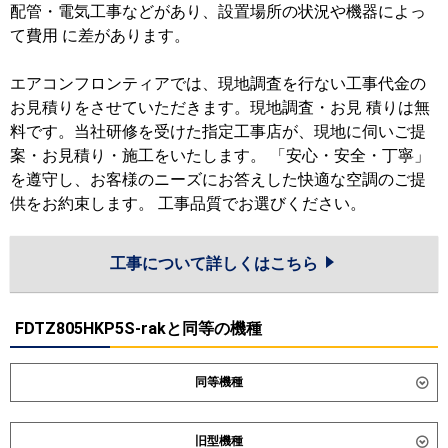
配管・電気工事などがあり、設置場所の状況や機器によっ
て費用 に差があります。
エアコンフロンティアでは、現地調査を行ない工事代金の
お見積りをさせていただきます。現地調査・お見 積りは無
料です。当社研修を受けた指定工事店が、現地に伺いご提
案・お見積り・施工をいたします。 「安心・安全・丁寧」
を遵守し、お客様のニーズにお答えした快適な空調のご提
供をお約束します。 工事品質でお選びください。
工事について詳しくはこちら
FDTZ805HKP5S-rakと同等の機種
同等機種
ダイキン
SSRC80DNVD
SSRC80DVD
旧型機種
SSRUC80DVD