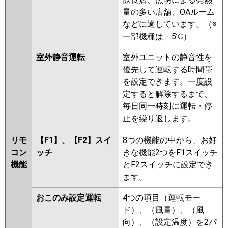
FDTZ805HKP5S-airf
量の多い店舗、OAルーム
FDTZ805HKP5S-airflex
などに適しています。（※
FDTZ805HKP5S
FDTZ805HKP5S-
一部機種は－5℃）
rakuri-na
室外静音運転
室外ユニットの静音性を
パナソニック
PA-P80U7SGDNBX
PA-
優先して運転する時間帯
P80U7SGDNB
PA-P80U7SGDB
を設定できます。一度設
PA-P80U7SGD
PA-P80U7SGDN
定すると解除するまで、
PA-P80U6SGDB
PA-P80U6SGDNB
毎日同一時刻に運転・停
PA-P80U6SGD
PA-P80U6SGDN
止を繰り返します。
リモ
【F1】、【F2】スイ
8つの機能の中から、お好
コン
ッチ
きな機能2つをF1スイッチ
機能
とF2スイッチに設定でき
ます。
おこのみ設定運転
4つの項目（運転モー
ド）、（風量）、（風
向）、（設定温度）を2パ