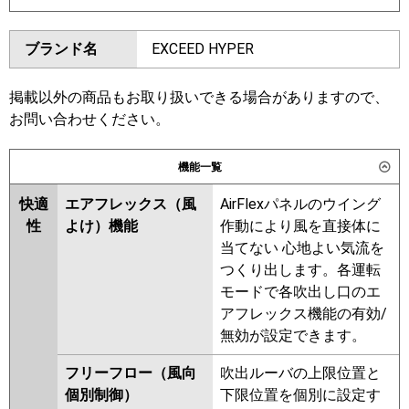
ダイキン
SSRC80CVD
SSRC80CNVD
東芝
ブランド名
EXCEED HYPER
SSRUC80CVD
SSRC80BYNVD
三菱電機
PLZX-ZRMP80SHF6
PLZX-
SSRC80BYVD
SSRUC80BYVD
ZRMP80SHLF6
PLZX-
SSRC80BJVD
SSRC80BJNVD
掲載以外の商品もお取り扱いできる場合がありますので、
ZRMP80SHBF6
PLZX-
SSRJC80BJVD
SSRJC80BFVD
お問い合わせください。
ZRMP80SHFG6
SSRC80BFNVD
SSRC80BFVD
SSRC80BCVD
SSRC80BCNVD
機能一覧
日立
RCI-GP80RGHPJ9
東芝
快適
エアフレックス（風
AirFlexパネルのウイング
三菱重工
FDTZ806HKP6SA
性
よけ）機能
作動により風を直接体に
FDTZ806HKP6SA-airf
三菱電機
PLZX-ZRMP80SHLF5
PLZX-
当てない 心地よい気流を
FDTZ806HKP6SA-osj
ZRMP80SHF5
PLZX-
つくり出します。各運転
FDTZ806HKP6SA-rak
ZRMP80SHBF5
PLZX-
モードで各吹出し口のエ
ZRMP80SHFG5
PLZX-
アフレックス機能の有効/
パナソニック
PA-P80U7SGDNCX
PA-
ZRMP80SHLF4
PLZX-
無効が設定できます。
P80U7SGDNC
PA-P80U7SGDC
ZRMP80SHF4
PLZX-
ZRMP80SHBF4
PLZX-
フリーフロー（風向
吹出ルーバの上限位置と
ZRMP80SHFG4
PLZX-
個別制御）
下限位置を個別に設定す