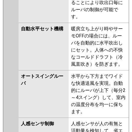
ZRMP80SHLF3
PLZX-
ることにより吹出口毎に
ZRMP80SHF3
PLZX-
ルーバの制御が可能で
ZRMP80SHFG3
PLZX-
す。
ZRMP80SHF2
PLZX-
自動水平セット機構
暖房立ち上がり時やサー
ZRMP80SHLF2
PLZX-
モOFFの場合には、ルー
ZRMP80SHFG2
PLZX-
バを自動的に水平吹出し
ZRMP80SELFZ
PLZX-
にセット。人体への不快
ZRMP80SEFZ
PLZX-
なコールドドラフト（冷
ZRMP80SELFGZ
PLZX-
風直吹き）を防ぎます。
ZRMP80SEFGZ
PLZX-
ZRMP80SEFY
PLZX-
オートスイングルー
水平から下方までワイド
ZRMP80SELFY
PLZX-
バ
な快適送風を実現。自動
ZRMP80SEFGY
PLZX-
的にルーバが上下（毎分2
ZRMP80SELFGY
PLZX-
～4スイング）して、室内
ZRMP80SEFV
PLZX-
の温度分布を均一に保ち
ZRMP80SELFV
PLZX-
ます。
ZRMP80SEFGV
PLZX-
ZRMP80SELFGV
PLZX-
人感センサ制御
人感センサが人の有無と
ZRMP80SELFR
PLZX-
活動量を検知して、省エ