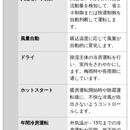
ZRMP80SEFGY
PLZ-
活動量を検知して、省エ
ZRMP80SELFGY
PLZ-
ネ制御または快適制御を
ZRMP80SEFV
PLZ-
自動判断して運転しま
ZRMP80SELFV
PLZ-
す。
ZRMP80SEFGV
PLZ-
ZRMP80SELFGV
PLZ-
風量自動
吸込温度に応じて風量が
ZRMP80SEFR
PLZ-
自動的に変化します。
ZRMP80SELFR
PLZ-
ドライ
除湿主体の冷房運転を行
ZRMP80SELFGR
PLZ-
い、室内をさわやかにし
ZRMP80SEFGR
ます。梅雨時や長雨期に
日立
RCI-GP80RGHJ8
RCI-GP80RGHJ7
適しています。
RCI-GP80RGHJ6
RCI-GP80RGHJ5
ホットスタート
暖房運転開始時や除霜運
RCI-GP80RGHJ4
RCI-GP80RGHJ3
転後に、不快な冷風が吹
RCI-AP80GHJ6
RCI-GP80RGHJ2
出さないようコントロー
RCI-AP80GHJ5
RCI-GP80RGHJ1
ルします。
三菱重工
FDTZ806HK6S
FDTZ806HK6S-
年間冷房運転
外気温が－15℃までの冷
airf
FDTZ806HK6S-rak
房運転が可能。地下街の