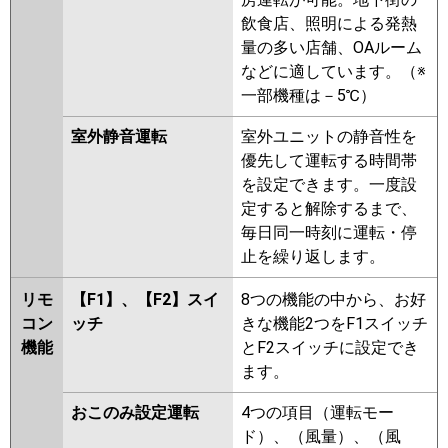
FDTZ806HK6S-osj
飲食店、照明による発熱
FDTZ805HK5SA-rak
量の多い店舗、OAルーム
FDTZ805HK5SA-airf
などに適しています。（※
FDTZ805HK5SA
FDTZ805HK5SA-
一部機種は－5℃）
osj
FDTZ805HK5S-osj
FDTZ805HK5S-airf
室外静音運転
室外ユニットの静音性を
FDTZ805HK5S
FDTZ805HK5S-
優先して運転する時間帯
rakuri-na
FDTZ805HK5S-airflex
を設定できます。一度設
定すると解除するまで、
パナソニック
PA-P80U7SGNBX
PA-P80U7SGNB
毎日同一時刻に運転・停
PA-P80U7SGB
PA-P80U7SGN
PA-
止を繰り返します。
P80U7SG
PA-P80U6SGB
PA-
P80U6SGNB
PA-P80U6SGN
PA-
リモ
【F1】、【F2】スイ
8つの機能の中から、お好
P80U6SG
コン
ッチ
きな機能2つをF1スイッチ
機能
とF2スイッチに設定でき
ます。
おこのみ設定運転
4つの項目（運転モー
ド）、（風量）、（風