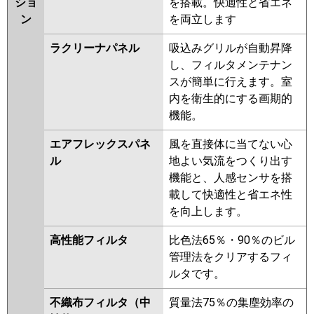
ショ
を搭載。快適性と省エネ
ン
を両立します
ラクリーナパネル
吸込みグリルが自動昇降
し、フィルタメンテナン
スが簡単に行えます。室
内を衛生的にする画期的
機能。
エアフレックスパネ
風を直接体に当てない心
ル
地よい気流をつくり出す
機能と、人感センサを搭
載して快適性と省エネ性
を向上します。
高性能フィルタ
比色法65％・90％のビル
管理法をクリアするフィ
ルタです。
不織布フィルタ（中
質量法75％の集塵効率の