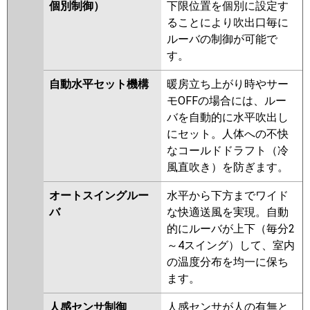
ZRMP80SHF5
PLZ-
個別制御）
下限位置を個別に設定す
ZRMP80SHBF5
PLZ-
ることにより吹出口毎に
ZRMP80SHFG5
PLZ-
ルーバの制御が可能で
ZRMP80SHLF4
PLZ-
す。
ZRMP80SHF4
PLZ-
自動水平セット機構
暖房立ち上がり時やサー
ZRMP80SHBF4
PLZ-
モOFFの場合には、ルー
ZRMP80SHFG4
PLZ-
バを自動的に水平吹出し
ZRMP80SHF3
PLZ-
にセット。人体への不快
ZRMP80SHLF3
PLZ-
なコールドドラフト（冷
ZRMP80SHFG3
PLZ-
風直吹き）を防ぎます。
ZRMP80SHF2
PLZ-
ZRMP80SHLF2
PLZ-
オートスイングルー
水平から下方までワイド
ZRMP80SHFG2
PLZ-
バ
な快適送風を実現。自動
ZRMP80SELFZ
PLZ-
的にルーバが上下（毎分2
ZRMP80SEFZ
PLZ-
～4スイング）して、室内
ZRMP80SEFGZ
PLZ-
の温度分布を均一に保ち
ZRMP80SELFGZ
PLZ-
ます。
ZRMP80SEFY
PLZ-
ZRMP80SELFY
PLZ-
人感センサ制御
人感センサが人の有無と