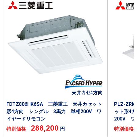
FDTZ806HK6SA 三菱重工 天井カセット
PLZ-ZR
形4方向 シングル 3馬力 単相200V ワ
ット形4
イヤードリモコン
200V 
288,200
特別価格
円
特別価