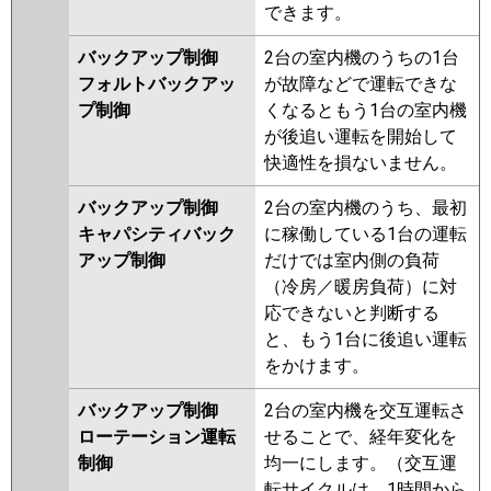
できます。
バックアップ制御
2台の室内機のうちの1台
フォルトバックアッ
が故障などで運転できな
プ制御
くなるともう1台の室内機
が後追い運転を開始して
快適性を損ないません。
バックアップ制御
2台の室内機のうち、最初
キャパシティバック
に稼働している1台の運転
アップ制御
だけでは室内側の負荷
（冷房／暖房負荷）に対
応できないと判断する
と、もう1台に後追い運転
をかけます。
バックアップ制御
2台の室内機を交互運転さ
ローテーション運転
せることで、経年変化を
制御
均一にします。（交互運
転サイクルは、1時間から