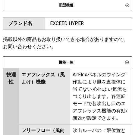
旧型機種
SSRUC80DV
ダイキン
SSRC80CV
SSRC80CNV
東芝
GUXA08013J1XU
ブランド名
EXCEED HYPER
SSRUC80CV
SSRC80BYV
GUXA08013J1MUB
SSRC80BYNV
SSRUC80BYV
GUXA08013JP1XU
SSRC80BJV
SSRC80BJNV
掲載以外の商品もお取り扱いできる場合がありますので、
GUXA08013JP1MUB
SSRJC80BJV
SSRJC80BFV
お問い合わせください。
三菱電機
PLZ-ZRMP80SHLF6
PLZ-
SSRC80BFNV
SSRC80BFV
ZRMP80SHF6
PLZ-
SSRC80BCV
SSRC80BCNV
機能一覧
ZRMP80SHBF6
PLZ-
東芝
GUXA08013JXU
GUXA08013JMUB
ZRMP80SHFG6
快適
エアフレックス（風
AirFlexパネルのウイング
GUXA08013JPXU
性
よけ）機能
作動により風を直接体に
日立
RCI-GP80RGHJ9
GUXA08013JPMUB
当てない 心地よい気流を
RUXA08033JMUB
つくり出します。各運転
三菱重工
FDTZ806HK6SA
FDTZ806HK6SA-
RUXA08033JMU
RUXA08033JXU
モードで各吹出し口のエ
rak
FDTZ806HK6SA-airf
RUXA08033JM
RUXA08033JX
アフレックス機能の有効/
FDTZ806HK6SA-osj
RUXA08012JX
RUXA08012JM
無効が設定できます。
パナソニック
PA-P80U7SGNC
PA-P80U7SGNCX
三菱電機
PLZ-ZRMP80SHLF5
PLZ-
フリーフロー（風向
吹出ルーバの上限位置と
PA-P80U7SGC