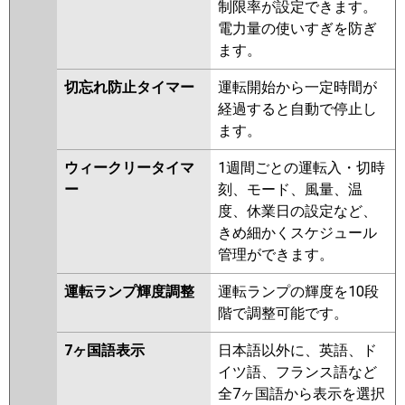
制限率が設定できます。
電力量の使いすぎを防ぎ
ます。
切忘れ防止タイマー
運転開始から一定時間が
経過すると自動で停止し
ます。
ウィークリータイマ
1週間ごとの運転入・切時
ー
刻、モード、風量、温
度、休業日の設定など、
きめ細かくスケジュール
管理ができます。
運転ランプ輝度調整
運転ランプの輝度を10段
階で調整可能です。
7ヶ国語表示
日本語以外に、英語、ド
イツ語、フランス語など
全7ヶ国語から表示を選択