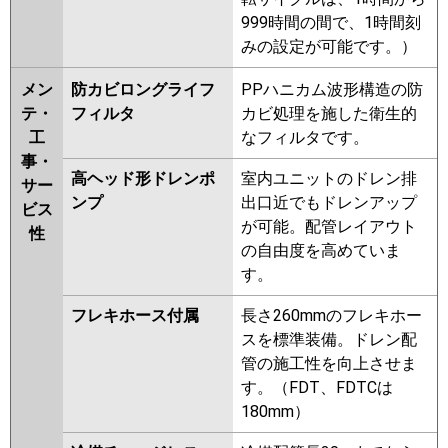
999時間の間で、1時間刻
みの設定が可能です。）
メン
防カビロングライフ
PPハニカム波形構造の防
テ・
フィルタ
カビ処理を施した衛生的
工
なフィルタです。
事・
高ヘッド形ドレンポ
室内ユニットのドレン排
サー
ンプ
出口近でもドレンアップ
ビス
が可能。配管レイアウト
性
の自由度を高めていま
す。
フレキホース付属
長さ260mmのフレキホー
スを標準装備。ドレン配
管の施工性を向上させま
す。（FDT、FDTCは
180mm）