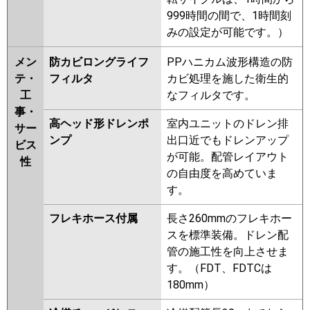
999時間の間で、1時間刻
みの設定が可能です。）
メン
防カビロングライフ
PPハニカム波形構造の防
テ・
フィルタ
カビ処理を施した衛生的
工
なフィルタです。
事・
高ヘッド形ドレンポ
室内ユニットのドレン排
サー
ンプ
出口近でもドレンアップ
ビス
が可能。配管レイアウト
性
の自由度を高めていま
す。
フレキホース付属
長さ260mmのフレキホー
スを標準装備。ドレン配
管の施工性を向上させま
す。（FDT、FDTCは
180mm）