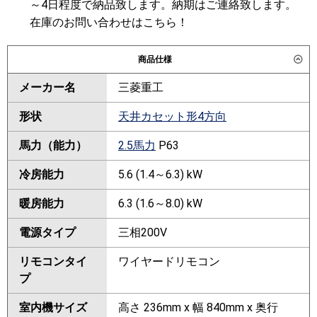
～4日程度で納品致します。納期はご連絡致します。
在庫のお問い合わせはこちら！
商品仕様
メーカー名
三菱重工
形状
天井カセット形4方向
馬力（能力）
2.5馬力
P63
冷房能力
5.6 (1.4～6.3) kW
暖房能力
6.3 (1.6～8.0) kW
電源タイプ
三相200V
リモコンタイ
ワイヤードリモコン
プ
室内機サイズ
高さ 236mm x 幅 840mm x 奥行