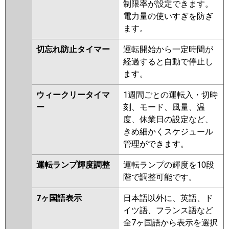
制限率が設定できます。
電力量の使いすぎを防ぎ
ます。
切忘れ防止タイマー
運転開始から一定時間が
経過すると自動で停止し
ます。
ウィークリータイマ
1週間ごとの運転入・切時
ー
刻、モード、風量、温
度、休業日の設定など、
きめ細かくスケジュール
管理ができます。
運転ランプ輝度調整
運転ランプの輝度を10段
階で調整可能です。
7ヶ国語表示
日本語以外に、英語、ド
イツ語、フランス語など
全7ヶ国語から表示を選択