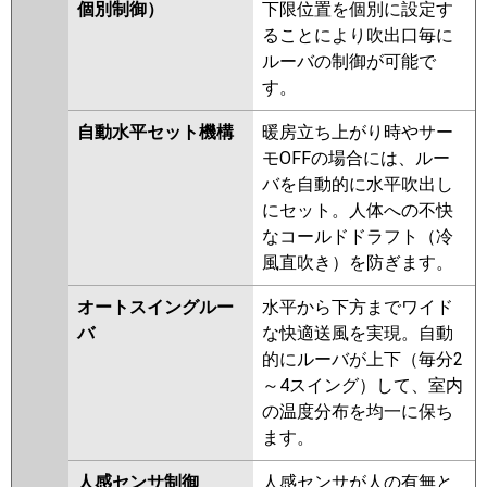
ZRMP63HLF4
PLZ-ZRMP63HF4
個別制御）
下限位置を個別に設定す
PLZ-ZRMP63HBF4
PLZ-
ることにより吹出口毎に
ZRMP63HFG4
PLZ-ZRMP63HF3
ルーバの制御が可能で
PLZ-ZRMP63HLF3
PLZ-
す。
ZRMP63HFG3
PLZ-ZRMP63HLF2
自動水平セット機構
暖房立ち上がり時やサー
PLZ-ZRMP63HF2
PLZ-
モOFFの場合には、ルー
ZRMP63HFG2
PLZ-ZRMP63EFZ
バを自動的に水平吹出し
PLZ-ZRMP63ELFZ
PLZ-
にセット。人体への不快
ZRMP63EFGZ
PLZ-
なコールドドラフト（冷
ZRMP63ELFGZ
PLZ-ZRMP63EFY
風直吹き）を防ぎます。
PLZ-ZRMP63ELFY
PLZ-
ZRMP63ELFGY
PLZ-
オートスイングルー
水平から下方までワイド
ZRMP63EFGY
PLZ-ZRMP63EFV
バ
な快適送風を実現。自動
PLZ-ZRMP63ELFV
PLZ-
的にルーバが上下（毎分2
ZRMP63ELFGV
PLZ-
～4スイング）して、室内
ZRMP63EFGV
PLZ-ZRMP63EFR
の温度分布を均一に保ち
PLZ-ZRMP63ELFR
PLZ-
ます。
ZRMP63EFGR
PLZ-
ZRMP63ELFGR
人感センサ制御
人感センサが人の有無と