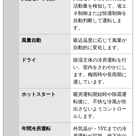
活動量を検知して、省エ
日立
RCI-GP63RGH8
RCI-GP63RGH7
ネ制御または快適制御を
RCI-GP63RGH6
RCI-GP63RGH5
自動判断して運転しま
RCI-GP63RGH4
RCI-GP63RGH3
す。
RCI-AP63GH6
RCI-GP63RGH2
RCI-AP63GH5
RCI-GP63RGH1
風量自動
吸込温度に応じて風量が
自動的に変化します。
三菱重工
FDTZ636H6S
FDTZ636H6S-airf
FDTZ636H6S-rak
FDTZ636H6S-
ドライ
除湿主体の冷房運転を行
osj
FDTZ635HA5SA-rak
い、室内をさわやかにし
FDTZ635HA5SA-airf
ます。梅雨時や長雨期に
FDTZ635HA5SA
FDTZ635HA5SA-
適しています。
osj
FDTZ635H5SA
FDTZ635H5SA-osj
ホットスタート
暖房運転開始時や除霜運
FDTZ635H5SA-rak
転後に、不快な冷風が吹
FDTZ635H5SA-airf
FDTZ635H5S-
出さないようコントロー
osj
FDTZ635H5S-rak
ルします。
FDTZ635H5S
FDTZ635H5S-
年間冷房運転
外気温が－15℃までの冷
rakuri-na
FDTZ635H5S-airflex
房運転が可能。地下街の