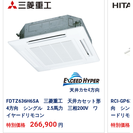
FDTZ636H6SA 三菱重工 天井カセット形
RCI-G
4方向 シングル 2.5馬力 三相200V ワ
向 シング
イヤードリモコン
ードリモ
266,900
特別価格
円
特別価