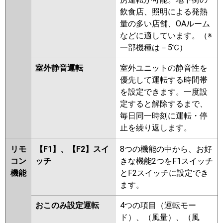
パナソニック
PA-P63U7GNBX
PA-P63U7GNB
飲食店、照明による発熱
PA-P63U7GB
PA-P63U7G
PA-
量の多い店舗、OAルーム
P63U7GN
PA-P63U6GNB
PA-
などに適しています。（※
P63U6GB
PA-P63U6G
PA-
一部機種は－5℃）
P63U6GN
室外静音運転
室外ユニットの静音性を
優先して運転する時間帯
を設定できます。一度設
定すると解除するまで、
毎日同一時刻に運転・停
止を繰り返します。
リモ
【F1】、【F2】スイ
8つの機能の中から、お好
コン
ッチ
きな機能2つをF1スイッチ
機能
とF2スイッチに設定でき
ます。
おこのみ設定運転
4つの項目（運転モー
ド）、（風量）、（風