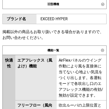
旧型機種
SSRUC63DT
ダイキン
SSRC63CT
SSRC63CNT
東芝
GUXA063131XU
GUXA063131MUB
ブランド名
EXCEED HYPER
SSRUC63CT
SSRC63BYT
GUXA06313P1XU
SSRC63BYNT
SSRUC63BYT
GUXA06313P1MUB
SSRC63BJT
SSRC63BJNT
掲載以外の商品もお取り扱いできる場合がありますので、
三菱電機
PLZ-ZRMP63HLF6
PLZ-
SSRJC63BJT
SSRJC63BFT
お問い合わせください。
ZRMP63HF6
PLZ-ZRMP63HBF6
SSRC63BFT
SSRC63BFNT
PLZ-ZRMP63HFG6
SSRC63BCNT
SSRC63BCT
機能一覧
日立
RCI-GP63RGH9
東芝
GUXA06313XU
GUXA06313MUB
快適
エアフレックス（風
AirFlexパネルのウイング
GUXA06313PXU
性
よけ）機能
作動により風を直接体に
三菱重工
FDTZ636H6SA
FDTZ636H6SA-rak
GUXA06313PMUB
当てない 心地よい気流を
FDTZ636H6SA-airf
RUXA06333MUB
RUXA06333XU
つくり出します。各運転
FDTZ636H6SA-osj
RUXA06333MU
モードで各吹出し口のエ
アフレックス機能の有効/
パナソニック
PA-P63U7GNC
PA-P63U7GNCX
三菱電機
PLZ-ZRMP63HLF5
PLZ-
無効が設定できます。
PA-P63U7GC
ZRMP63HF5
PLZ-ZRMP63HBF5
PLZ-ZRMP63HFG5
PLZ-
フリーフロー（風向
吹出ルーバの上限位置と