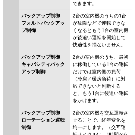
できます。
バックアップ制御
2台の室内機のうちの1台
フォルトバックアッ
が故障などで運転できな
プ制御
くなるともう1台の室内機
が後追い運転を開始して
快適性を損ないません。
バックアップ制御
2台の室内機のうち、最初
キャパシティバック
に稼働している1台の運転
アップ制御
だけでは室内側の負荷
（冷房／暖房負荷）に対
応できないと判断する
と、もう1台に後追い運転
をかけます。
バックアップ制御
2台の室内機を交互運転さ
ローテーション運転
せることで、経年変化を
制御
均一にします。（交互運
転サイクルは、1時間から