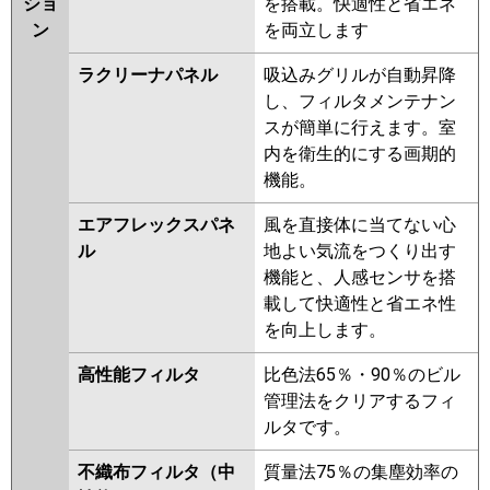
ショ
を搭載。快適性と省エネ
ン
を両立します
ラクリーナパネル
吸込みグリルが自動昇降
し、フィルタメンテナン
スが簡単に行えます。室
内を衛生的にする画期的
機能。
エアフレックスパネ
風を直接体に当てない心
ル
地よい気流をつくり出す
機能と、人感センサを搭
載して快適性と省エネ性
を向上します。
高性能フィルタ
比色法65％・90％のビル
管理法をクリアするフィ
ルタです。
不織布フィルタ（中
質量法75％の集塵効率の