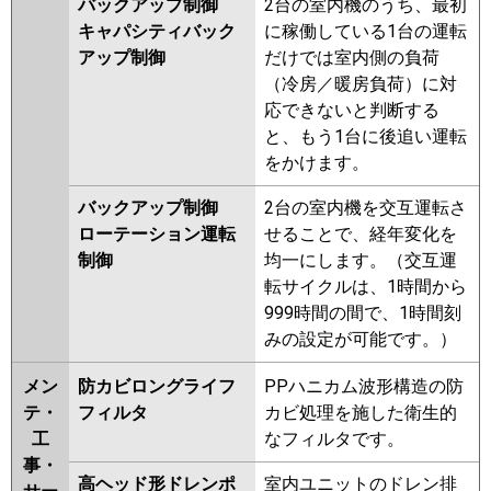
バックアップ制御
2台の室内機のうち、最初
キャパシティバック
に稼働している1台の運転
アップ制御
だけでは室内側の負荷
（冷房／暖房負荷）に対
応できないと判断する
と、もう1台に後追い運転
をかけます。
バックアップ制御
2台の室内機を交互運転さ
ローテーション運転
せることで、経年変化を
制御
均一にします。（交互運
転サイクルは、1時間から
999時間の間で、1時間刻
みの設定が可能です。）
メン
防カビロングライフ
PPハニカム波形構造の防
テ・
フィルタ
カビ処理を施した衛生的
工
なフィルタです。
事・
高ヘッド形ドレンポ
室内ユニットのドレン排