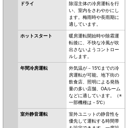
ドライ
除湿主体の冷房運転を行
P80L6SGB
PA-P80L6SGNB
PA-
い、室内をさわやかにし
P80L6SGN1
PA-P80L6SGA
PA-
ます。梅雨時や長雨期に
P80L6SGN
PA-P80L6SG
適しています。
ホットスタート
暖房運転開始時や除霜運
転後に、不快な冷風が吹
出さないようコントロー
ルします。
年間冷房運転
外気温が－15℃までの冷
房運転が可能。地下街の
飲食店、照明による発熱
量の多い店舗、OAルーム
などに適しています。（※
一部機種は－5℃）
室外静音運転
室外ユニットの静音性を
優先して運転する時間帯
を設定できます。一度設