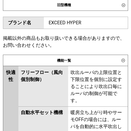
旧型機種
東芝
GWXA08013JMUB
ダイキン
SSRG80CV
SSRG80CNV
GWXA08013JXU
ブランド名
EXCEED HYPER
SSRG80BYV
SSRG80BYNV
三菱電機
PLZ-ZRMP80SL6
PLZ-
SSRG80BJV
SSRG80BJNV
ZRMP80SLF6
SSRG80BFV
SSRG80BFNV
掲載以外の商品もお取り扱いできる場合がありますので、
SSRG80BCV
SSRG80BCNV
お問い合わせください。
日立
RCID-GP80RGHJ8
東芝
RWXA08033JMUB
機能一覧
三菱重工
FDTWZ806HK6S
RWXA08033JMU
RWXA08033JXU
FDTWZ806HK6S-rak
RWXA08033JM
快適
フリーフロー（風向
吹出ルーバの上限位置と
性
個別制御）
下限位置を個別に設定す
パナソニック
PA-P80L7SGNC
PA-P80L7SGC
三菱電機
PLZ-ZRMP80SLF5
PLZ-
ることにより吹出口毎に
ZRMP80SL5
PLZ-ZRMP80SL4
ルーバの制御が可能で
PLZ-ZRMP80SLF4
PLZ-
す。
ZRMP80SLF3
PLZ-ZRMP80SL3
PLZ-ZRMP80SL2
PLZ-
自動水平セット機構
暖房立ち上がり時やサー
ZRMP80SLF2
PLZ-ZRMP80SLFZ
モOFFの場合には、ルー
PLZ-ZRMP80SLZ
PLZ-
バを自動的に水平吹出し