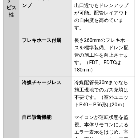
サー
ンプ
出口近でもドレンアップ
ビス
が可能。配管レイアウト
性
の自由度を高めていま
す。
フレキホース付属
長さ260mmのフレキホー
スを標準装備。ドレン配
管の施工性を向上させま
す。（FDT、FDTCは
180mm）
冷媒チャージレス
冷媒配管長30mまでなら
施工現地でのガス充填は
不要です。（室外ユニッ
トP40～P56形は20ｍ）
自己診断機能
マイコンが運転状態を監
視。本体リモコンによる
エラー表示をはじめ、室