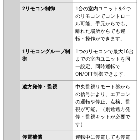
2リモコン制御
1台の室内ユニットを2つ
のリモコンでコントロー
ル可能。手元からでも、
離れた場所からでも運
転・操作ができます。
1リモコングループ制
1つのリモコンで最大16台
御
までの室内ユニットを同
一設定、同時運転で
ON/OFF制御できます。
遠方発停・監視
中央監視リモート盤から
の信号により、エアコン
の運転や停止、点検、監
視が可能。（別途遠方発
停・監視キットが必要で
す）
停電補償
運転中に停電しても停電