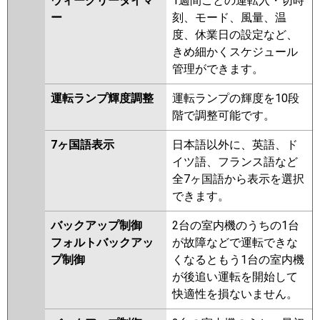
ウィークリータイマ
1週間ごとの運転入・切時
ー
刻、モード、風量、温
度、休業日の設定など、
きめ細かくスケジュール
管理ができます。
運転ランプ輝度調整
運転ランプの輝度を10段
階で調整可能です。
7ヶ国語表示
日本語以外に、英語、ド
イツ語、フランス語など
全7ヶ国語から表示を選択
できます。
バックアップ制御
2台の室内機のうちの1台
フォルトバックアッ
が故障などで運転できな
プ制御
くなるともう1台の室内機
が後追い運転を開始して
快適性を損ないません。