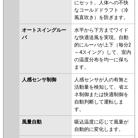
ZRMP80SLFY
PLZ-ZRMP80SLY
にセット。人体への不快
PLZ-ZRMP80SLFV
PLZ-
なコールドドラフト（冷
ZRMP80SLV
PLZ-ZRMP80SLR
風直吹き）を防ぎます。
PLZ-ZRMP80SLFR
オートスイングルー
水平から下方までワイド
日立
RCID-GP80RGHJ7
RCID-
バ
な快適送風を実現。自動
GP80RGHJ6
RCID-GP80RGHJ5
的にルーバが上下（毎分2
RCID-GP80RGHJ4
RCID-
～4スイング）して、室内
GP80RGHJ3
RCID-AP80GHJ7
の温度分布を均一に保ち
RCID-GP80RGHJ2
RCID-
ます。
AP80GHJ6
RCID-GP80RGHJ1
人感センサ制御
人感センサが人の有無と
三菱重工
FDTWZ805HK5SA-rak
活動量を検知して、省エ
FDTWZ805HK5SA
ネ制御または快適制御を
FDTWZ805HK5S-rakuri-na
自動判断して運転しま
FDTWZ805HK5S
す。
パナソニック
PA-P80L7SGB
PA-P80L7SGNB
風量自動
吸込温度に応じて風量が
PA-P80L7SGA
PA-P80L7SGNA
自動的に変化します。
PA-P80L7SG
PA-P80L7SGN
PA-