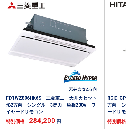
FDTWZ806HK6S 三菱重工 天井カセット
RCID-G
形2方向 シングル 3馬力 単相200V ワ
方向 シン
イヤードリモコン
ードリモ
284,200
特別価格
円
特別価