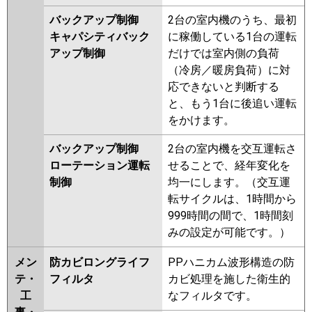
バックアップ制御
2台の室内機のうち、最初
キャパシティバック
に稼働している1台の運転
アップ制御
だけでは室内側の負荷
（冷房／暖房負荷）に対
応できないと判断する
と、もう1台に後追い運転
をかけます。
バックアップ制御
2台の室内機を交互運転さ
ローテーション運転
せることで、経年変化を
制御
均一にします。（交互運
転サイクルは、1時間から
999時間の間で、1時間刻
みの設定が可能です。）
メン
防カビロングライフ
PPハニカム波形構造の防
テ・
フィルタ
カビ処理を施した衛生的
工
なフィルタです。