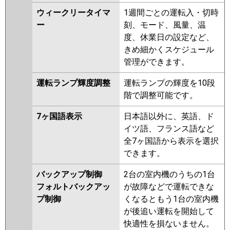
ウィークリータイマ
1週間ごとの運転入・切時
ー
刻、モード、風量、温
度、休業日の設定など、
きめ細かくスケジュール
管理ができます。
運転ランプ輝度調整
運転ランプの輝度を10段
階で調整可能です。
7ヶ国語表示
日本語以外に、英語、ド
イツ語、フランス語など
全7ヶ国語から表示を選択
できます。
バックアップ制御
2台の室内機のうちの1台
フォルトバックアッ
が故障などで運転できな
プ制御
くなるともう1台の室内機
が後追い運転を開始して
快適性を損ないません。