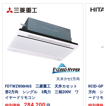
FDTWZ806H6S 三菱重工 天井カセット
RCID-G
形2方向 シングル 3馬力 三相200V ワ
方向 シン
イヤードリモコン
ードリモ
284,200
特別価格
円
特別価