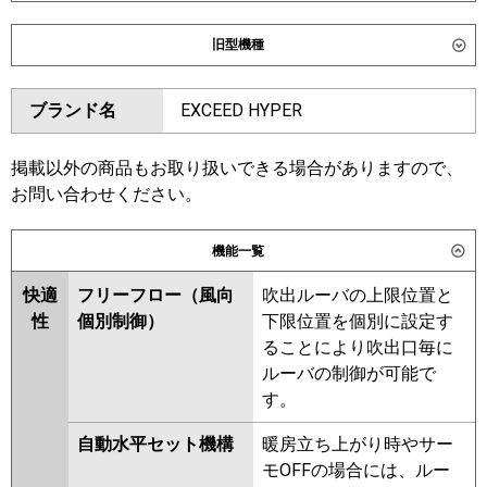
ダイキン
SSRG80DNT
SSRG80DT
旧型機種
東芝
GWXA08013XU
GWXA08013MUB
ダイキン
SSRG80CT
SSRG80CNT
ブランド名
EXCEED HYPER
三菱電機
PLZ-DHRMP80LF6
PLZ-
SSRG80BYNT
SSRG80BYT
DHRMP80L6
PLZ-ZRMP80L6
SSRG80BJT
SSRG80BJNT
PLZ-ZRMP80LF6
SSRG80BFT
SSRG80BFNT
掲載以外の商品もお取り扱いできる場合がありますので、
SSRG80BCT
SSRG80BCNT
お問い合わせください。
日立
RCID-GP80RGH8
東芝
RWXA08033MUB
RWXA08033MU
機能一覧
三菱重工
FDTWZ806H6S
FDTWZ806H6S-
RWXA08033XU
RWXA08033JX
rak
RWXA08033X
RWXA08033M
快適
フリーフロー（風向
吹出ルーバの上限位置と
性
個別制御）
下限位置を個別に設定す
パナソニック
PA-P80L7GNC
PA-P80L7GC
三菱電機
PLZ-DHRMP80LF5
PLZ-
ることにより吹出口毎に
DHRMP80L5
PLZ-ZRMP80L5
ルーバの制御が可能で
PLZ-ZRMP80LF5
PLZ-
す。
DHRMP80LF4
PLZ-DHRMP80L4
PLZ-ZRMP80LF4
PLZ-ZRMP80L4
自動水平セット機構
暖房立ち上がり時やサー
PLZ-DHRMP80LF3
PLZ-
モOFFの場合には、ルー