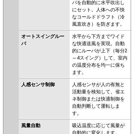
DHRMP80L3
PLZ-ZRMP80LF3
バを自動的に水平吹出し
PLZ-ZRMP80L3
PLZ-
にセット。人体への不快
DHRMP80LF2
PLZ-DHRMP80L2
なコールドドラフト（冷
PLZ-ZRMP80LF2
PLZ-ZRMP80L2
風直吹き）を防ぎます。
PLZ-ZRMP80LFZ
PLZ-
オートスイングルー
水平から下方までワイド
ZRMP80LZ
PLZ-ZRMP80LY
PLZ-
バ
な快適送風を実現。自動
ZRMP80LFY
PLZ-ZRMP80LFV
的にルーバが上下（毎分2
PLZ-ZRMP80LV
PLZ-ZRMP80LR
～4スイング）して、室内
PLZ-ZRMP80LFR
の温度分布を均一に保ち
日立
RCID-GP80RGH7
RCID-GP80RGH6
ます。
RCID-GP80RGH5
RCID-GP80RGH4
人感センサ制御
人感センサが人の有無と
RCID-GP80RGH3
RCID-AP80GH7
活動量を検知して、省エ
RCID-GP80RGH2
RCID-AP80GH6
ネ制御または快適制御を
RCID-GP80RGH1
自動判断して運転しま
三菱重工
FDTWZ805H5SA-rak
す。
FDTWZ805H5SA
FDTWZ805H5S-
風量自動
吸込温度に応じて風量が
rak
FDTWZ805H5S
自動的に変化します。