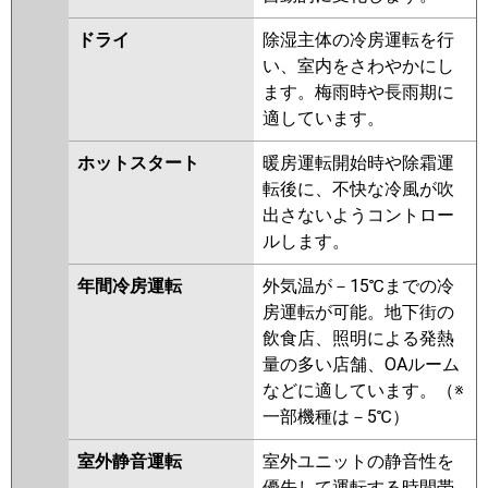
パナソニック
PA-P80L7GNB
PA-P80L7GB
PA-
ドライ
除湿主体の冷房運転を行
P80L7GA
PA-P80L7GNA
PA-
い、室内をさわやかにし
P80L7G
PA-P80L7GN
PA-
ます。梅雨時や長雨期に
P80L6GB
PA-P80L6GNB
PA-
適しています。
P80L6GN1
PA-P80L6GA
PA-
P80L6G
PA-P80L6GN
ホットスタート
暖房運転開始時や除霜運
転後に、不快な冷風が吹
出さないようコントロー
ルします。
年間冷房運転
外気温が－15℃までの冷
房運転が可能。地下街の
飲食店、照明による発熱
量の多い店舗、OAルーム
などに適しています。（※
一部機種は－5℃）
室外静音運転
室外ユニットの静音性を
優先して運転する時間帯