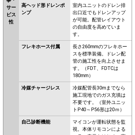
事・
高ヘッド形ドレンポ
室内ユニットのドレン排
サー
ンプ
出口近でもドレンアップ
ビス
が可能。配管レイアウト
性
の自由度を高めていま
す。
フレキホース付属
長さ260mmのフレキホー
スを標準装備。ドレン配
管の施工性を向上させま
す。（FDT、FDTCは
180mm）
冷媒チャージレス
冷媒配管長30mまでなら
施工現地でのガス充填は
不要です。（室外ユニッ
トP40～P56形は20ｍ）
自己診断機能
マイコンが運転状態を監
視。本体リモコンによる