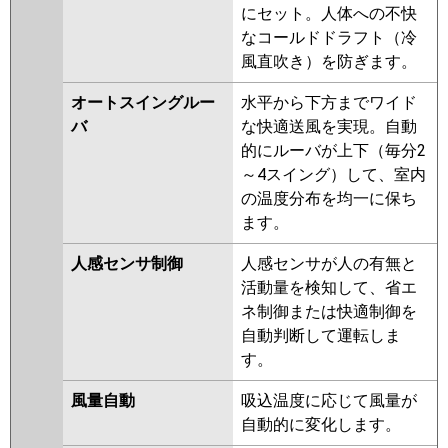
ZRMP63LFR
PLZ-ZRMP63LR
にセット。人体への不快
なコールドドラフト（冷
日立
RCID-GP63RGH7
RCID-GP63RGH6
風直吹き）を防ぎます。
RCID-GP63RGH5
RCID-GP63RGH4
RCID-GP63RGH3
RCID-AP63GH7
オートスイングルー
水平から下方までワイド
RCID-GP63RGH2
RCID-AP63GH6
バ
な快適送風を実現。自動
RCID-GP63RGH1
的にルーバが上下（毎分2
～4スイング）して、室内
三菱重工
FDTWZ635HA5SA-rak
の温度分布を均一に保ち
FDTWZ635HA5SA
ます。
FDTWZ635H5SA-rak
FDTWZ635H5SA
FDTWZ635H5S-
人感センサ制御
人感センサが人の有無と
rak
FDTWZ635H5S-rakuri-na
活動量を検知して、省エ
FDTWZ635H5S
ネ制御または快適制御を
自動判断して運転しま
パナソニック
PA-P63L7GB
PA-P63L7GNB
PA-
す。
P63L7GA
PA-P63L7GNA
PA-
P63L7GN
PA-P63L7G
PA-
風量自動
吸込温度に応じて風量が
P63L6GB
PA-P63L6GNB
PA-
自動的に変化します。
P63L6GA
PA-P63L6GN1
PA-