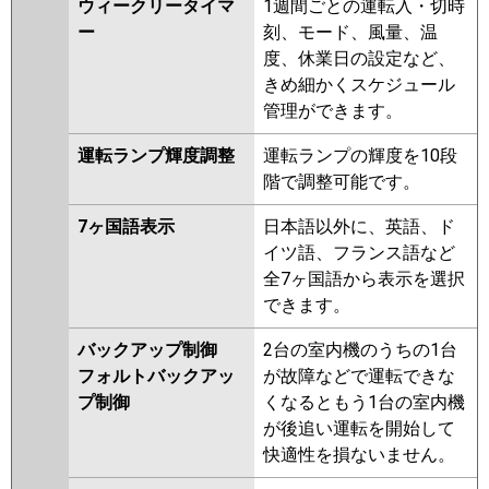
ウィークリータイマ
1週間ごとの運転入・切時
ー
刻、モード、風量、温
度、休業日の設定など、
きめ細かくスケジュール
管理ができます。
運転ランプ輝度調整
運転ランプの輝度を10段
階で調整可能です。
7ヶ国語表示
日本語以外に、英語、ド
イツ語、フランス語など
全7ヶ国語から表示を選択
できます。
バックアップ制御
2台の室内機のうちの1台
フォルトバックアッ
が故障などで運転できな
プ制御
くなるともう1台の室内機
が後追い運転を開始して
快適性を損ないません。