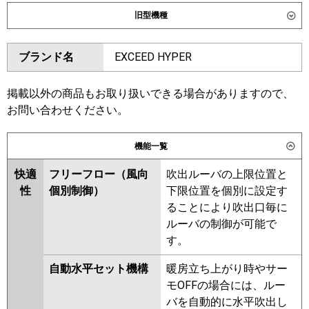
ダイキン
SSRG63DNT
SSRG63DT
旧型機種
東芝
GWXA06313XU
GWXA06313MUB
ダイキン
SSRG63CNT
SSRG63CT
ブランド名
EXCEED HYPER
三菱電機
PLZ-ZRMP63LF6
PLZ-
SSRG63BYT
SSRG63BYNT
ZRMP63L6
SSRG63BJNT
SSRG63BJT
SSRG63BFT
SSRG63BFNT
掲載以外の商品もお取り扱いできる場合がありますので、
日立
RCID-GP63RGH8
SSRG63BCT
SSRG63BCNT
お問い合わせください。
三菱重工
FDTWZ636H6S-rak
東芝
RWXA06333MUB
RWXA06333MU
機能一覧
RWXA06333XU
パナソニック
PA-P63L7GNC
PA-P63L7GC
快適
フリーフロー（風向
吹出ルーバの上限位置と
三菱電機
PLZ-ZRMP63LF5
PLZ-ZRMP63L5
性
個別制御）
下限位置を個別に設定す
PLZ-ZRMP63L4
PLZ-ZRMP63LF4
ることにより吹出口毎に
PLZ-ZRMP63LF3
PLZ-ZRMP63L3
ルーバの制御が可能で
PLZ-ZRMP63LF2
PLZ-ZRMP63L2
す。
PLZ-ZRMP63LZ
PLZ-
ZRMP63LFZ
PLZ-ZRMP63LFY
自動水平セット機構
暖房立ち上がり時やサー
PLZ-ZRMP63LY
PLZ-ZRMP63LV
モOFFの場合には、ルー
PLZ-ZRMP63LFV
PLZ-
バを自動的に水平吹出し