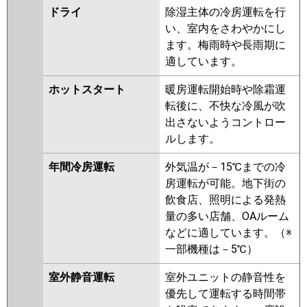
ドライ
除湿主体の冷房運転を行
P63L6G
PA-P63L6GN
い、室内をさわやかにし
ます。梅雨時や長雨期に
適しています。
ホットスタート
暖房運転開始時や除霜運
転後に、不快な冷風が吹
出さないようコントロー
ルします。
年間冷房運転
外気温が－15℃までの冷
房運転が可能。地下街の
飲食店、照明による発熱
量の多い店舗、OAルーム
などに適しています。（※
一部機種は－5℃）
室外静音運転
室外ユニットの静音性を
優先して運転する時間帯