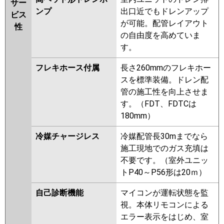
サー
ンプ
出口近でもドレンアップ
ビス
が可能。配管レイアウト
性
の自由度を高めていま
す。
フレキホース付属
長さ260mmのフレキホー
スを標準装備。ドレン配
管の施工性を向上させま
す。（FDT、FDTCは
180mm）
冷媒チャージレス
冷媒配管長30mまでなら
施工現地でのガス充填は
不要です。（室外ユニッ
トP40～P56形は20ｍ）
自己診断機能
マイコンが運転状態を監
視。本体リモコンによる
エラー表示をはじめ、室