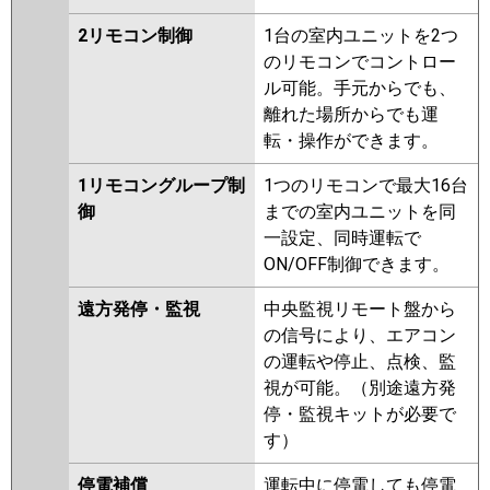
2リモコン制御
1台の室内ユニットを2つ
のリモコンでコントロー
ル可能。手元からでも、
離れた場所からでも運
転・操作ができます。
1リモコングループ制
1つのリモコンで最大16台
御
までの室内ユニットを同
一設定、同時運転で
ON/OFF制御できます。
遠方発停・監視
中央監視リモート盤から
の信号により、エアコン
の運転や停止、点検、監
視が可能。（別途遠方発
停・監視キットが必要で
す）
停電補償
運転中に停電しても停電