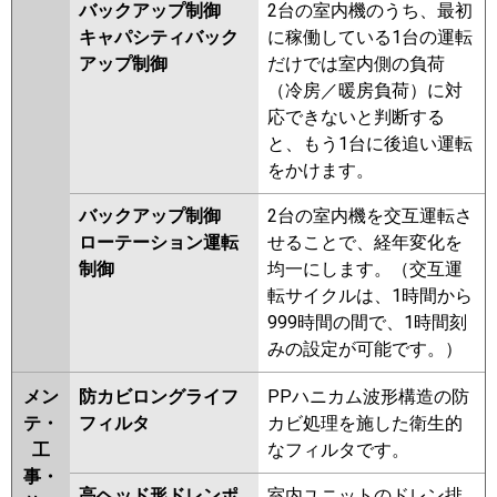
バックアップ制御
2台の室内機のうち、最初
キャパシティバック
に稼働している1台の運転
アップ制御
だけでは室内側の負荷
（冷房／暖房負荷）に対
応できないと判断する
と、もう1台に後追い運転
をかけます。
バックアップ制御
2台の室内機を交互運転さ
ローテーション運転
せることで、経年変化を
制御
均一にします。（交互運
転サイクルは、1時間から
999時間の間で、1時間刻
みの設定が可能です。）
メン
防カビロングライフ
PPハニカム波形構造の防
テ・
フィルタ
カビ処理を施した衛生的
工
なフィルタです。
事・
高ヘッド形ドレンポ
室内ユニットのドレン排