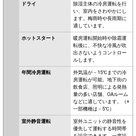
ドライ
除湿主体の冷房運転を行
い、室内をさわやかにし
ます。梅雨時や長雨期に
適しています。
ホットスタート
暖房運転開始時や除霜運
転後に、不快な冷風が吹
出さないようコントロー
ルします。
年間冷房運転
外気温が－15℃までの冷
房運転が可能。地下街の
飲食店、照明による発熱
量の多い店舗、OAルーム
などに適しています。（※
一部機種は－5℃）
室外静音運転
室外ユニットの静音性を
優先して運転する時間帯
を設定できます。一度設