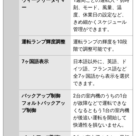
ウィークリータイマ
1週間ごとの運転入・切時
ー
刻、モード、風量、温
度、休業日の設定など、
きめ細かくスケジュール
管理ができます。
運転ランプ輝度調整
運転ランプの輝度を10段
階で調整可能です。
7ヶ国語表示
日本語以外に、英語、ド
イツ語、フランス語など
全7ヶ国語から表示を選択
できます。
バックアップ制御
2台の室内機のうちの1台
フォルトバックアッ
が故障などで運転できな
プ制御
くなるともう1台の室内機
が後追い運転を開始して
快適性を損ないません。