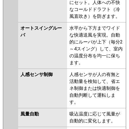
ZRMP63LFR
PLZ-ZRMP63LR
にセット。人体への不快
なコールドドラフト（冷
日立
RCID-GP63RGH7
RCID-GP63RGH6
風直吹き）を防ぎます。
RCID-GP63RGH5
RCID-GP63RGH4
RCID-GP63RGH3
RCID-AP63GH7
オートスイングルー
水平から下方までワイド
RCID-GP63RGH2
RCID-AP63GH6
バ
な快適送風を実現。自動
RCID-GP63RGH1
的にルーバが上下（毎分2
～4スイング）して、室内
三菱重工
FDTWZ635HA5SA-rak
の温度分布を均一に保ち
FDTWZ635HA5SA
ます。
FDTWZ635H5SA-rak
FDTWZ635H5SA
FDTWZ635H5S-
人感センサ制御
人感センサが人の有無と
rakuri-na
FDTWZ635H5S
活動量を検知して、省エ
ネ制御または快適制御を
パナソニック
PA-P63L7GB
PA-P63L7GNB
PA-
自動判断して運転しま
P63L7GA
PA-P63L7GNA
PA-
す。
P63L7GN
PA-P63L7G
PA-
P63L6GB
PA-P63L6GNB
PA-
風量自動
吸込温度に応じて風量が
P63L6GA
PA-P63L6GN1
PA-
自動的に変化します。
P63L6G
PA-P63L6GN