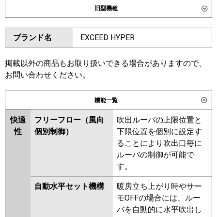
旧型機種
東芝
GWXA06313XU
GWXA06313MUB
ダイキン
SSRG63CNT
SSRG63CT
ブランド名
EXCEED HYPER
三菱電機
PLZ-ZRMP63LF6
PLZ-
SSRG63BYT
SSRG63BYNT
ZRMP63L6
SSRG63BJNT
SSRG63BJT
SSRG63BFT
SSRG63BFNT
掲載以外の商品もお取り扱いできる場合がありますので、
日立
RCID-GP63RGH8
SSRG63BCT
SSRG63BCNT
お問い合わせください。
三菱重工
FDTWZ636H6S-rak
東芝
RWXA06333MUB
RWXA06333MU
機能一覧
FDTWZ636H6S
RWXA06333XU
快適
フリーフロー（風向
吹出ルーバの上限位置と
パナソニック
PA-P63L7GNC
PA-P63L7GC
三菱電機
PLZ-ZRMP63LF5
PLZ-ZRMP63L5
性
個別制御）
下限位置を個別に設定す
PLZ-ZRMP63L4
PLZ-ZRMP63LF4
ることにより吹出口毎に
PLZ-ZRMP63LF3
PLZ-ZRMP63L3
ルーバの制御が可能で
PLZ-ZRMP63LF2
PLZ-ZRMP63L2
す。
PLZ-ZRMP63LZ
PLZ-
ZRMP63LFZ
PLZ-ZRMP63LFY
自動水平セット機構
暖房立ち上がり時やサー
PLZ-ZRMP63LY
PLZ-ZRMP63LV
モOFFの場合には、ルー
PLZ-ZRMP63LFV
PLZ-
バを自動的に水平吹出し