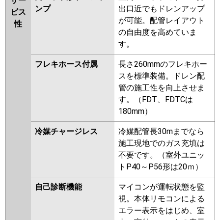
サー
ンプ
出口近でもドレンアップ
ビス
が可能。配管レイアウト
性
の自由度を高めていま
す。
フレキホース付属
長さ260mmのフレキホー
スを標準装備。ドレン配
管の施工性を向上させま
す。（FDT、FDTCは
180mm）
冷媒チャージレス
冷媒配管長30mまでなら
施工現地でのガス充填は
不要です。（室外ユニッ
トP40～P56形は20ｍ）
自己診断機能
マイコンが運転状態を監
視。本体リモコンによる
エラー表示をはじめ、室