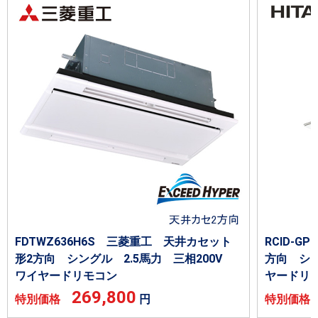
FDTWZ636H6S 三菱重工 天井カセット
RCID-G
形2方向 シングル 2.5馬力 三相200V
方向 シン
ワイヤードリモコン
ヤードリ
269,800
特別価格
円
特別価