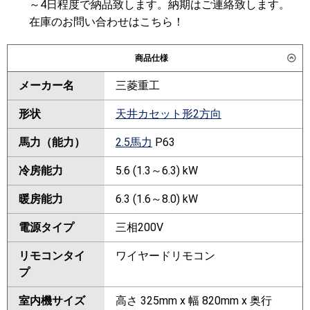
～4日程度で納品致します。納期はご連絡致します。
在庫のお問い合わせはこちら！
商品仕様
メーカー名
三菱重工
形状
天井カセット形2方向
馬力（能力）
2.5馬力
P63
冷房能力
5.6 (1.3～6.3) kW
暖房能力
6.3 (1.6～8.0) kW
電源タイプ
三相200V
リモコンタイ
ワイヤードリモコン
プ
室内機サイズ
高さ 325mm x 幅 820mm x 奥行