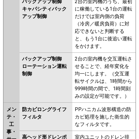
バックアップ制御
2台の室内機のうち、最初
キャパシティバック
に稼働している1台の運転
アップ制御
だけでは室内側の負荷
（冷房／暖房負荷）に対
応できないと判断する
と、もう1台に後追い運転
をかけます。
バックアップ制御
2台の室内機を交互運転さ
ローテーション運転
せることで、経年変化を
制御
均一にします。（交互運
転サイクルは、1時間から
999時間の間で、1時間刻
みの設定が可能です。）
メン
防カビロングライフ
PPハニカム波形構造の防
テ・
フィルタ
カビ処理を施した衛生的
工
なフィルタです。
事・
高ヘッド形ドレンポ
室内ユニットのドレン排