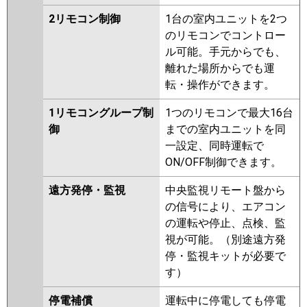
2リモコン制御
1台の室内ユニットを2つ
のリモコンでコントロー
ル可能。手元からでも、
離れた場所からでも運
転・操作ができます。
1リモコングループ制
1つのリモコンで最大16台
御
までの室内ユニットを同
一設定、同時運転で
ON/OFF制御できます。
遠方発停・監視
中央監視リモート盤から
の信号により、エアコン
の運転や停止、点検、監
視が可能。（別途遠方発
停・監視キットが必要で
す）
停電補償
運転中に停電しても停電