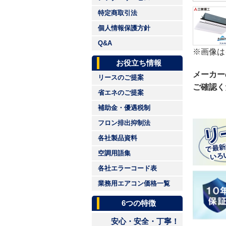
特定商取引法
個人情報保護方針
Q&A
※画像は
お役立ち情報
メーカー
リースのご提案
ご確認く
省エネのご提案
補助金・優遇税制
フロン排出抑制法
各社製品資料
空調用語集
各社エラーコード表
業務用エアコン価格一覧
6つの特徴
安心・安全・丁寧！