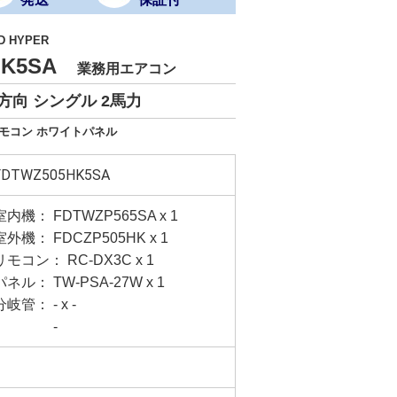
D HYPER
HK5SA
業務用エアコン
方向 シングル 2馬力
リモコン ホワイトパネル
FDTWZ505HK5SA
室内機： FDTWZP565SA x 1
室外機： FDCZP505HK x 1
リモコン： RC-DX3C x 1
パネル： TW-PSA-27W x 1
分岐管： - x -
-