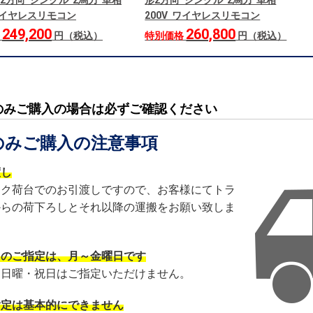
2方向 シングル 2馬力 単相
形2方向 シングル 2馬力 単相
 ワイヤレスリモコン
200V ワイヤレスリモコン
249,200
260,800
格
円（税込）
特別価格
円（税込）
のみご購入の場合は必ずご確認ください
のみご購入の注意事項
渡し
ック荷台でのお引渡しですので、お客様にてトラ
からの荷下ろしとそれ以降の運搬をお願い致しま
日のご指定は、月～金曜日です
・日曜・祝日はご指定いただけません。
指定は基本的にできません