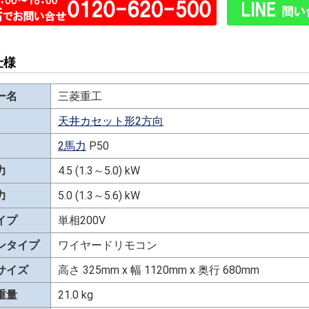
仕様
ー名
三菱重工
天井カセット形2方向
2馬力
P50
力
4.5 (1.3～5.0) kW
力
5.0 (1.3～5.6) kW
イプ
単相200V
ンタイプ
ワイヤードリモコン
サイズ
高さ 325mm x 幅 1120mm x 奥行 680mm
重量
21.0 kg