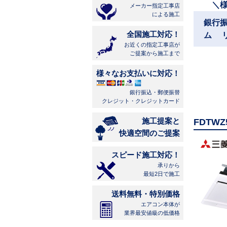
＼
メーカー指定工事店
による施工
銀行
全国施工対応！
ム 
お近くの指定工事店が
ご提案から施工まで
様々なお支払いに対応！
銀行振込・郵便振替
クレジット・クレジットカード
施工提案と
FDTW
快適空間のご提案
スピード施工対応！
承りから
最短2日で施工
送料無料・特別価格
エアコン本体が
業界最安値級の低価格