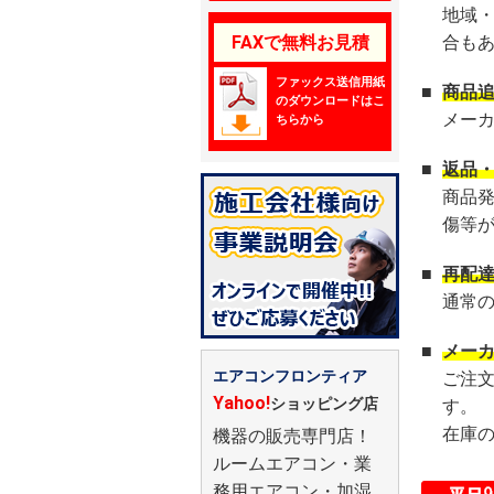
地域
FAXで無料お見積
合も
ファックス送信用紙
■
商品
のダウンロードはこ
メー
ちらから
■
返品
商品
傷等
■
再配
通常
■
メー
エアコンフロンティア
ご注
Yahoo!
ショッピング店
す。
在庫
機器の販売専門店！
ルームエアコン・業
務用エアコン・加湿