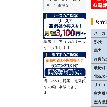
器・発電機など
商品
メーカ
業務用エアコンのリース
形状
をご提案します
馬力
冷房能
暖房能
電源タ
省エネのご提案。電気代
リモコ
を大幅に削減できま
す！！
室内機
室内機