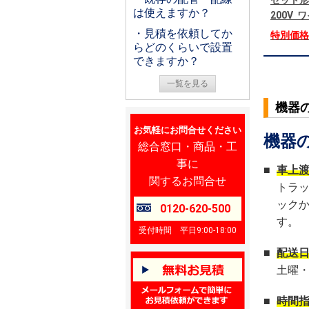
セット形
は使えますか？
200V
・見積を依頼してか
特別価
らどのくらいで設置
できますか？
一覧を見る
機器
お気軽にお問合せください
機器
総合窓口・商品・工
事に
■
車上
関するお問合せ
トラ
ック
0120-620-500
す。
受付時間 平日9:00-18:00
■
配送
土曜
■
時間