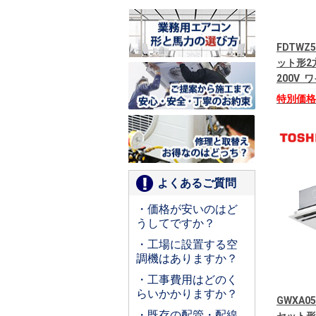
FDTWZ
ット形2
200V
特別価
よくあるご質問
・価格が安いのはど
うしてですか？
・工場に設置する空
調機はありますか？
・工事費用はどのく
らいかかりますか？
GWXA05
・既存の配管・配線