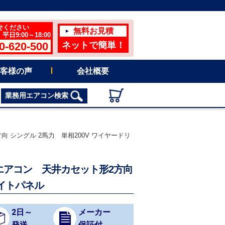
せください
無料お見積
日9:00～18:00
0-620-500
ネットで簡単！
客様の声
会社概要
業務用エアコン検索
方向 シングル 2馬力 単相200V ワイヤードリ
業務用エアコン 天井カセット形2方向
イトパネル
2日～
メーカー
発送
保証付