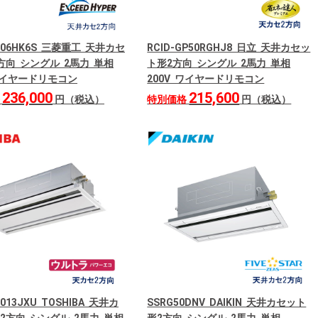
506HK6S 三菱重工 天井カセ
RCID-GP50RGHJ8 日立 天井カセッ
方向 シングル 2馬力 単相
ト形2方向 シングル 2馬力 単相
 ワイヤードリモコン
200V ワイヤードリモコン
236,000
215,600
格
円（税込）
特別価格
円（税込）
013JXU TOSHIBA 天井カ
SSRG50DNV DAIKIN 天井カセット