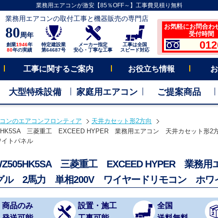
業務用エアコンが激安【85％OFF～】工事費見積り無料
業務用エアコンの取付工事と機器販売の専門店
お気軽にお問合わ
80
受付時間 平
周年
012
創業
1946
年
特定建設業
メーカー指定
工事は全国
80
年の実績
第64687号
安心・丁寧な工事
スピード対応
工事に関するご案内
お役立ち情報
お
大型特殊設備
家庭用エアコン
ご提案商品
コンのエアコンフロンティア
天井カセット形2方向
05HK5SA 三菱重工 EXCEED HYPER 業務用エアコン 天井カセット形2
ワイトパネル
WZ505HK5SA 三菱重工 EXCEED HYPER 
グル 2馬力 単相200V ワイヤードリモコン ホワ
商品のみ
設置・施工
全国
発送可能
工事可能
送料無料