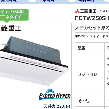
EXCEE
FDTWZ505
天井カセット形2
単相200V ワイヤード
型番
セット内容
その他
-