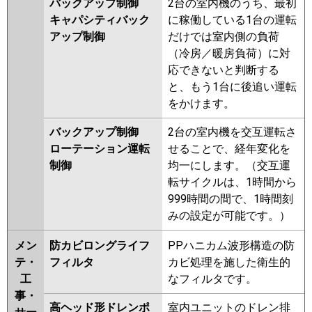
バックアップ制御
2台の室内機のうち、最初
キャパシティバック
に稼働している1台の運転
アップ制御
だけでは室内側の負荷
（冷房／暖房負荷）に対
応できないと判断する
と、もう1台に後追い運転
をかけます。
バックアップ制御
2台の室内機を交互運転さ
ローテーション運転
せることで、経年変化を
制御
均一にします。（交互運
転サイクルは、1時間から
999時間の間で、1時間刻
みの設定が可能です。）
メン
防カビロングライフ
PPハニカム波形構造の防
テ・
フィルタ
カビ処理を施した衛生的
工
なフィルタです。
事・
高ヘッド形ドレンポ
室内ユニットのドレン排