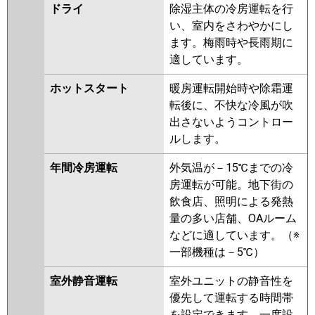
ドライ
除湿主体の冷房運転を行
日立
RCID-GP160RHNG4
RCID-
い、室内をさわやかにし
GP160RSHG9
RCID-GP160RHNG3
ます。梅雨時や長雨期に
RCID-GP160RSHG8
RCID-
適しています。
GP160RHNG2
RCID-GP160RSHG7
RCID-GP160RHNG1
RCID-
ホットスタート
暖房運転開始時や除霜運
GP160RSHG6
RCID-GP160RSHG5
転後に、不快な冷風が吹
RCID-GP160RHNG
RCID-
出さないようコントロー
GP160RSHG4
RCID-AP160HNG11-
ルします。
kobe
RCID-AP160HNG11
RCID-
年間冷房運転
外気温が－15℃までの冷
GP160RSHG3
房運転が可能。地下街の
三菱重工
FDTWK1605HT5SA-rak
飲食店、照明による発熱
FDTWK1605HT5SA
量の多い店舗、OAルーム
FDTWV1605HTA5SA-rak
などに適しています。（※
FDTWV1605HTA5SA
一部機種は－5℃）
FDTWK1605HT5S-rak
室外静音運転
室外ユニットの静音性を
FDTWK1605HT5S
優先して運転する時間帯
FDTWV1605HTA5S-rak
を設定できます。一度設