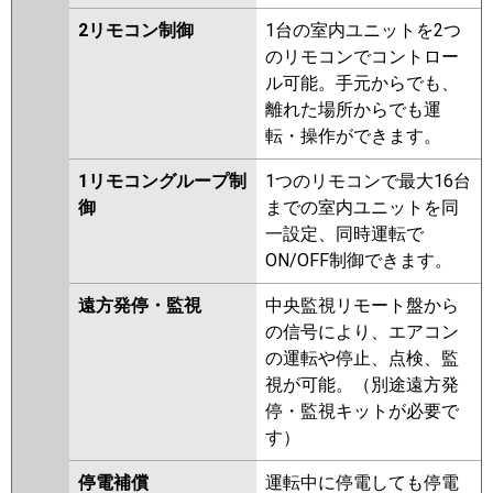
2リモコン制御
1台の室内ユニットを2つ
のリモコンでコントロー
ル可能。手元からでも、
離れた場所からでも運
転・操作ができます。
1リモコングループ制
1つのリモコンで最大16台
御
までの室内ユニットを同
一設定、同時運転で
ON/OFF制御できます。
遠方発停・監視
中央監視リモート盤から
の信号により、エアコン
の運転や停止、点検、監
視が可能。（別途遠方発
停・監視キットが必要で
す）
停電補償
運転中に停電しても停電