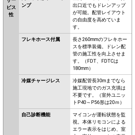
サー
ンプ
出口近でもドレンアップ
ビス
が可能。配管レイアウト
性
の自由度を高めていま
す。
フレキホース付属
長さ260mmのフレキホー
スを標準装備。ドレン配
管の施工性を向上させま
す。（FDT、FDTCは
180mm）
冷媒チャージレス
冷媒配管長30mまでなら
施工現地でのガス充填は
不要です。（室外ユニッ
トP40～P56形は20ｍ）
自己診断機能
マイコンが運転状態を監
視。本体リモコンによる
エラー表示をはじめ、室