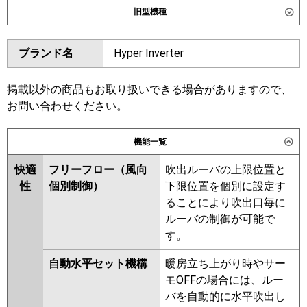
旧型機種
SDRG160BBM
SDRG160BBNM
ダイキン
SZRG160BYNM
SZRG160BYM
東芝
GWSC16014MUB
GWSC16014XU
ブランド名
Hyper Inverter
SZRG160BJNM
SZRG160BJM
三菱電機
PLZT-HRMP160LF6
PLZT-
SDRG160BM
SDRG160BNM
HRMP160L6
PLZT-ERMP160LE6
SZRG160BFM
SZRG160BFNM
掲載以外の商品もお取り扱いできる場合がありますので、
PLZT-ERMP160L6
SZRG160BCM
SZRG160BCNM
お問い合わせください。
日立
RCID-GP160RHNG5
RCID-
東芝
RWSC16034MUB
RWSC16034XU
機能一覧
GP160RSHG11
RWSC16033MUB
RWSC16033MU
RWSC16033XU
AWEC16037M
快適
フリーフロー（風向
吹出ルーバの上限位置と
三菱重工
FDTWV1606HT6S-rak
AWEC16037X
RWSC16033M
性
個別制御）
下限位置を個別に設定す
FDTWV1606HT6S
RWSC16033X
AWEC16057M
ることにより吹出口毎に
AWEC16057X
AWSC16057M
ルーバの制御が可能で
パナソニック
AWSC16057X
す。
三菱電機
PLZT-HRMP160L5
PLZT-
自動水平セット機構
暖房立ち上がり時やサー
HRMP160LF5
PLZT-ERMP160LE5
モOFFの場合には、ルー
PLZT-ERMP160L5
PLZT-
バを自動的に水平吹出し