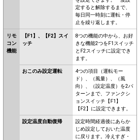
FDTWV1605HTA5S-rakuri-na
定すると解除するまで、
パナソニック
毎日同一時刻に運転・停
止を繰り返します。
リモ
【F1】、【F2】スイ
8つの機能の中から、お好
コン
ッチ
きな機能2つをF1スイッチ
機能
とF2スイッチに設定でき
ます。
おこのみ設定運転
4つの項目（運転モー
ド）、（風量）、（風
向）、（設定温度）を2パ
ターンまで、ファンクシ
ョンスイッチ【F1】
【F2】に設定できます。
設定温度自動復帰
設定時間経過後にあらか
じめ設定しておいた温度
に戻ります。冷えすぎ・