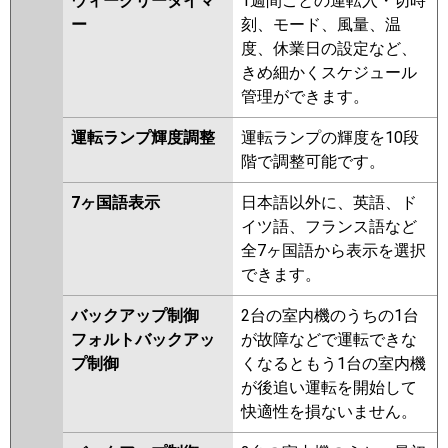
ウィークリータイマ
1週間ごとの運転入・切時
ー
刻、モード、風量、温
度、休業日の設定など、
きめ細かくスケジュール
管理ができます。
運転ランプ輝度調整
運転ランプの輝度を10段
階で調整可能です。
7ヶ国語表示
日本語以外に、英語、ド
イツ語、フランス語など
全7ヶ国語から表示を選択
できます。
バックアップ制御
2台の室内機のうちの1台
フォルトバックアッ
が故障などで運転できな
プ制御
くなるともう1台の室内機
が後追い運転を開始して
快適性を損ないません。