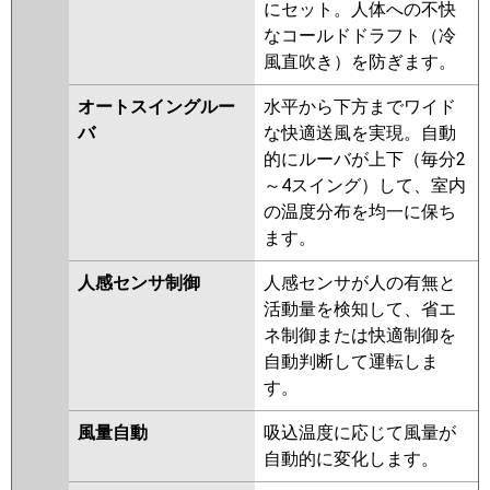
HRMP160L4
PLZT-HRMP160LF4
にセット。人体への不快
PLZT-ERMP160L4
PLZT-
なコールドドラフト（冷
ERMP160LE4
PLZT-HRMP160LF3
風直吹き）を防ぎます。
PLZT-HRMP160L3
PLZT-
オートスイングルー
水平から下方までワイド
ERMP160L3
PLZT-ERMP160LE3
バ
な快適送風を実現。自動
PLZT-HRMP160LF2
PLZT-
的にルーバが上下（毎分2
HRMP160L2
PLZT-ERMP160LE2
～4スイング）して、室内
PLZT-ERMP160L2
PLZT-
の温度分布を均一に保ち
HRMP160LFZ
PLZT-HRMP160LZ
ます。
PLZT-ERMP160LZ
PLZT-
ERMP160LEZ
PLZT-HRMP160LFY
人感センサ制御
人感センサが人の有無と
PLZT-HRMP160LY
PLZT-
活動量を検知して、省エ
ERMP160LEY
PLZT-ERMP160LY
ネ制御または快適制御を
PLZT-HRMP160LFV
PLZT-
自動判断して運転しま
HRMP160LV
PLZT-ERMP160LEW
す。
PLZT-ERMP160LW
PLZT-
ERMP160LV
PLZT-ERMP160LEV
風量自動
吸込温度に応じて風量が
PLZT-ERMP160LER
PLZT-
自動的に変化します。
ERMP160LR