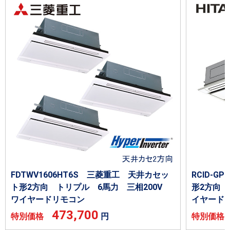
FDTWV1606HT6S 三菱重工 天井カセッ
RCID-G
ト形2方向 トリプル 6馬力 三相200V
形2方向 
ワイヤードリモコン
イヤード
473,700
特別価格
円
特別価