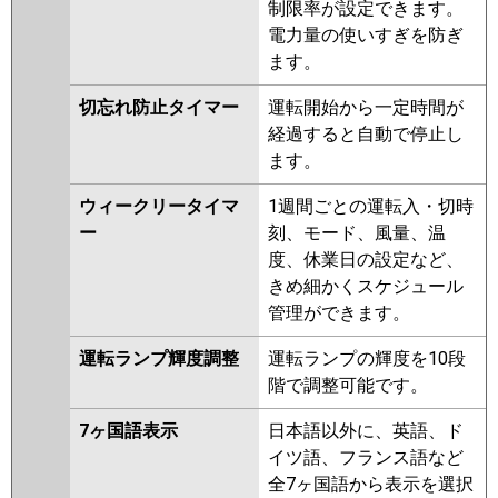
制限率が設定できます。
電力量の使いすぎを防ぎ
ます。
切忘れ防止タイマー
運転開始から一定時間が
経過すると自動で停止し
ます。
ウィークリータイマ
1週間ごとの運転入・切時
ー
刻、モード、風量、温
度、休業日の設定など、
きめ細かくスケジュール
管理ができます。
運転ランプ輝度調整
運転ランプの輝度を10段
階で調整可能です。
7ヶ国語表示
日本語以外に、英語、ド
イツ語、フランス語など
全7ヶ国語から表示を選択