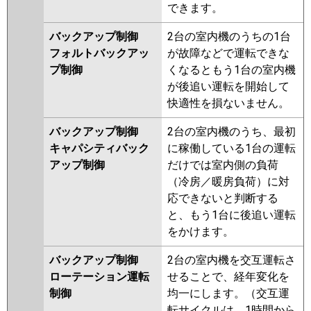
できます。
バックアップ制御
2台の室内機のうちの1台
フォルトバックアッ
が故障などで運転できな
プ制御
くなるともう1台の室内機
が後追い運転を開始して
快適性を損ないません。
バックアップ制御
2台の室内機のうち、最初
キャパシティバック
に稼働している1台の運転
アップ制御
だけでは室内側の負荷
（冷房／暖房負荷）に対
応できないと判断する
と、もう1台に後追い運転
をかけます。
バックアップ制御
2台の室内機を交互運転さ
ローテーション運転
せることで、経年変化を
制御
均一にします。（交互運
転サイクルは、1時間から