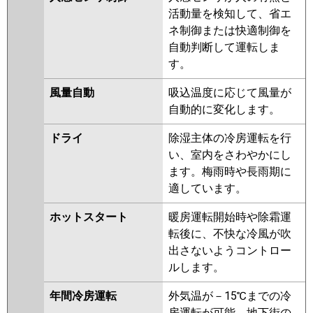
AP224SHW8-kobe
RCI-
活動量を検知して、省エ
AP224SHW7-kobe
RCI-
ネ制御または快適制御を
AP224SHW7
自動判断して運転しま
す。
三菱重工
FDTV2246HD6S-rak
FDTV2246HD6S-airf
風量自動
吸込温度に応じて風量が
FDTV2246HD6S
FDTV2246HD6S-
自動的に変化します。
osj
FDTV2245HD5SA-osj
FDTV2245HD5SA-rak
ドライ
除湿主体の冷房運転を行
FDTV2245HD5SA-airf
い、室内をさわやかにし
FDTV2245HD5SA
ます。梅雨時や長雨期に
FDTVP2244HD5SA-osj
適しています。
FDTVP2244HD5SA-rak
FDTVP2244HD5SA-airf
ホットスタート
暖房運転開始時や除霜運
FDTVP2244HD5SA
転後に、不快な冷風が吹
FDTVP2244HD5S-osj
出さないようコントロー
FDTVP2244HD5S-rak
ルします。
FDTVP2244HD5S
年間冷房運転
外気温が－15℃までの冷
FDTVP2244HD5S-rakuri-na
房運転が可能。地下街の