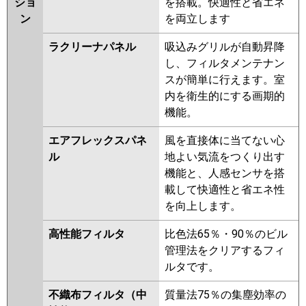
ショ
を搭載。快適性と省エネ
ン
を両立します
ラクリーナパネル
吸込みグリルが自動昇降
し、フィルタメンテナン
スが簡単に行えます。室
内を衛生的にする画期的
機能。
エアフレックスパネ
風を直接体に当てない心
ル
地よい気流をつくり出す
機能と、人感センサを搭
載して快適性と省エネ性
を向上します。
高性能フィルタ
比色法65％・90％のビル
管理法をクリアするフィ
ルタです。
不織布フィルタ（中
質量法75％の集塵効率の