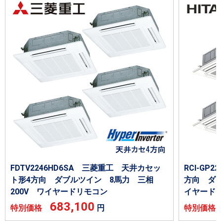
FDTV2246HD6SA 三菱重工 天井カセッ
RCI-GP
ト形4方向 ダブルツイン 8馬力 三相
方向 ダブ
200V ワイヤードリモコン
イヤード
683,100
特別価格
円
特別価