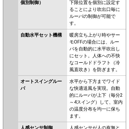
ERMP224HE5
PLZD-ERMP224H4
個別制御）
下限位置を個別に設定す
PLZD-ERMP224HLE4
PLZD-
ることにより吹出口毎に
ERMP224HE4
PLZD-
ルーバの制御が可能で
ERMP224HE3
PLZD-ERMP224H3
す。
PLZD-ERMP224HLE3
PLZD-
自動水平セット機構
暖房立ち上がり時やサー
ERMP224HE2
PLZD-ERMP224H2
モOFFの場合には、ルー
PLZD-ERMP224HLE2
PLZD-
バを自動的に水平吹出し
ERMP224EEZ
PLZD-ERMP224EZ
にセット。人体への不快
PLZD-ERMP224ELEZ
PLZD-
なコールドドラフト（冷
ERP224EEY
PLZD-ERP224EY
風直吹き）を防ぎます。
PLZD-ERP224ELEY
PLZD-
ERP224EEV
PLZD-ERP224EV
オートスイングルー
水平から下方までワイド
PLZD-ERP224ELEV
バ
な快適送風を実現。自動
的にルーバが上下（毎分2
日立
RCI-GP224RSHW5
RCI-
～4スイング）して、室内
GP224RSHW4
RCI-GP224RSHW3
の温度分布を均一に保ち
RCI-GP224RSHW2
RCI-
ます。
GP224RSHW1
RCI-GP224RSHW
RCI-AP224SHW8
RCI-
人感センサ制御
人感センサが人の有無と