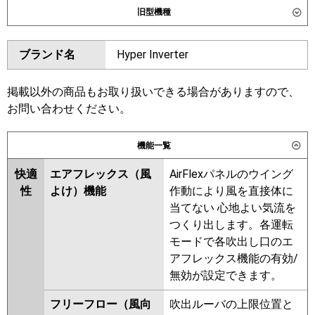
旧型機種
SZRUC224CW
ダイキン
SZRC224BAW
SZRC224BANW
東芝
GUSF224141XU
GUSF224141MUB
ブランド名
Hyper Inverter
SZRUC224BAW
SZRC224BW
GUSF22414P1MUB
SZRC224BNW
SZRJC224BW
GUSF22414P1XU
SZRJC224AW
SZRC224ANW
掲載以外の商品もお取り扱いできる場合がありますので、
三菱電機
PLZD-ERMP224HLE6
PLZD-
SZRC224AW
SZZC224CJW
お問い合わせください。
ERMP224HE6
PLZD-ERMP224H6
SZZC224CJNW
機能一覧
日立
RCI-GP224RSHW6
東芝
GUSF22413MUB
GUSF22413XU
GUSF22413PMUB
GUSF22413PXU
快適
エアフレックス（風
AirFlexパネルのウイング
三菱重工
FDTV2246HD6SA-airf
RUSF22433MUB
RUSF22433XU
性
よけ）機能
作動により風を直接体に
FDTV2246HD6SA
RUSF22433MU
RUSF22433M
当てない 心地よい気流を
FDTV2246HD6SA-osj
RUSF22433X
AUSF22437M
つくり出します。各運転
FDTV2246HD6SA-rak
AUSF22437X
AUSF22477M
モードで各吹出し口のエ
AUSF22477X
アフレックス機能の有効/
パナソニック
PA-P224U7HVNCX
PA-
無効が設定できます。
P224U7HVC
PA-P224U7HVNC
三菱電機
PLZD-ERMP224H5
PLZD-
ERMP224HLE5
PLZD-
フリーフロー（風向
吹出ルーバの上限位置と