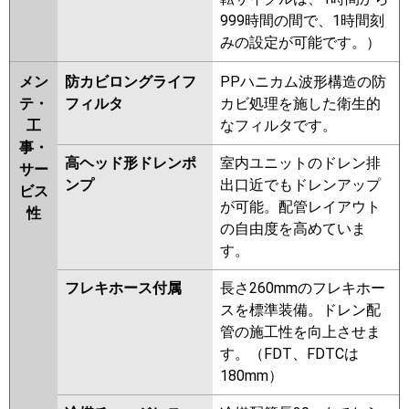
999時間の間で、1時間刻
みの設定が可能です。）
メン
防カビロングライフ
PPハニカム波形構造の防
テ・
フィルタ
カビ処理を施した衛生的
工
なフィルタです。
事・
高ヘッド形ドレンポ
室内ユニットのドレン排
サー
ンプ
出口近でもドレンアップ
ビス
が可能。配管レイアウト
性
の自由度を高めていま
す。
フレキホース付属
長さ260mmのフレキホー
スを標準装備。ドレン配
管の施工性を向上させま
す。（FDT、FDTCは
180mm）