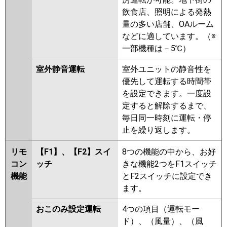
FDTVP2244HD5S-airflex
飲食店、照明による発熱
パナソニック
PA-P224U7HVNBX
PA-
量の多い店舗、OAルーム
P224U7HVNB
PA-P224U7HVB
などに適しています。（※
PA-P224U7HV
PA-P224U7HVN
一部機種は－5℃）
PA-P224U6HVB
PA-P224U6HVNB
室外静音運転
室外ユニットの静音性を
PA-P224U6HV
PA-P224U6HVN
優先して運転する時間帯
を設定できます。一度設
定すると解除するまで、
毎日同一時刻に運転・停
止を繰り返します。
リモ
【F1】、【F2】スイ
8つの機能の中から、お好
コン
ッチ
きな機能2つをF1スイッチ
機能
とF2スイッチに設定でき
ます。
おこのみ設定運転
4つの項目（運転モー
ド）、（風量）、（風