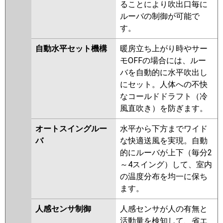
ることにより吹出口毎に
RUSB08033M
RUSB08033X
ルーバの制御が可能で
AUSB08077X
AUSB08077M
す。
三菱電機
PLZX-HRMP80HBF5
PLZX-
自動水平セット機構
暖房立ち上がり時やサー
HRMP80HF5
PLZX-HRMP80H5
モOFFの場合には、ルー
PLZX-HRMP80HFG5
PLZX-
バを自動的に水平吹出し
ERMP80HLE5
PLZX-ERMP80H5
にセット。人体への不快
PLZX-ERMP80HE5
PLZX-
なコールドドラフト（冷
HRMP80HF4
PLZX-HRMP80H4
風直吹き）を防ぎます。
PLZX-HRMP80HFG4
PLZX-
HRMP80HBF4
PLZX-
オートスイングルー
水平から下方までワイド
ERMP80HLE4
PLZX-ERMP80H4
バ
な快適送風を実現。自動
PLZX-ERMP80HE4
PLZX-
的にルーバが上下（毎分2
HRMP80HFG3
PLZX-HRMP80HF3
～4スイング）して、室内
PLZX-HRMP80H3
PLZX-
の温度分布を均一に保ち
ERMP80HE3
PLZX-ERMP80H3
ます。
PLZX-ERMP80HLE3
PLZX-
HRMP80HFG2
PLZX-HRMP80HF2
人感センサ制御
人感センサが人の有無と
PLZX-HRMP80H2
PLZX-
活動量を検知して、省エ