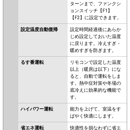
FDTV805HP5S-rak
ターンまで、ファンクシ
FDTV805HP5S-airflex
ョンスイッチ【F1】
FDTV805HP5S
FDTV805HP5S-
【F2】に設定できます。
rakuri-na
設定温度自動復帰
設定時間経過後にあらか
パナソニック
PA-P80U7KDNBX
PA-P80U7KDB
じめ設定しておいた温度
PA-P80U7KDNB
PA-P80U7KD
に戻ります。冷えすぎ・
PA-P80U7KDN
PA-P80U6KDB
暖めすぎを防ぎます。
PA-P80U6KDNB
るす番運転
リモコンで設定した温度
以上（暖房は以下）にな
ると、自動で運転をしま
す。熱中症対策や冬場の
底冷えに効果的な機能で
す。
ハイパワー運転
能力を上げて、室温をす
ばやく快適にします。
省エネ運転
快適性を損なわずに省エ