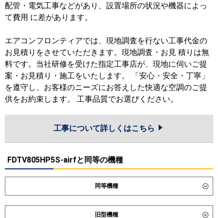
配管・電気工事などがあり、設置場所の状況や機器によっ
て費用 に差があります。
エアコンフロンティアでは、現地調査を行ない工事代金の
お見積りをさせていただきます。現地調査・お見 積りは無
料です。当社研修を受けた指定工事店が、現地に伺いご提
案・お見積り・施工をいたします。 「安心・安全・丁寧」
を遵守し、お客様のニーズにお答えした快適な空調のご提
供をお約束します。 工事品質でお選びください。
工事について詳しくはこちら
FDTV805HP5S-airfと同等の機種
同等機種
ダイキン
SZRC80CNTD
SZRC80CTD
旧型機種
SZRUC80CTD
SDRC80BBD