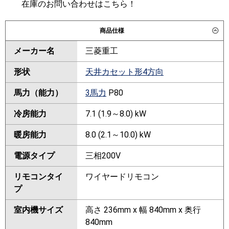
在庫のお問い合わせはこちら！
商品仕様
メーカー名
三菱重工
形状
天井カセット形4方向
馬力（能力）
3馬力
P80
冷房能力
7.1 (1.9～8.0) kW
暖房能力
8.0 (2.1～10.0) kW
電源タイプ
三相200V
リモコンタイ
ワイヤードリモコン
プ
室内機サイズ
高さ 236mm x 幅 840mm x 奥行
840mm