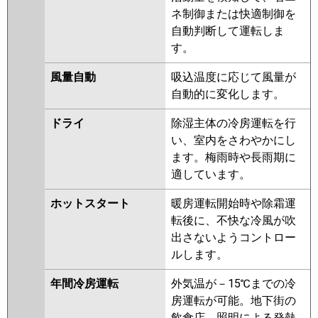
ERMP80HE2
PLZX-ERMP80H2
ネ制御または快適制御を
PLZX-ERMP80HLE2
PLZX-
自動判断して運転しま
HRMP80EFGZ
PLZX-HRMP80EFZ
す。
PLZX-HRMP80EZ
PLZX-
ERMP80ELEZ
PLZX-ERMP80EEZ
風量自動
吸込温度に応じて風量が
PLZX-ERMP80EZ
PLZX-
自動的に変化します。
HRMP80EFGY
PLZX-HRMP80EFY
ドライ
除湿主体の冷房運転を行
PLZX-HRMP80EY
PLZX-
い、室内をさわやかにし
ERMP80EEY
PLZX-ERMP80EY
ます。梅雨時や長雨期に
PLZX-ERMP80ELEY
PLZX-
適しています。
HRMP80EFGV
PLZX-HRMP80EFV
PLZX-HRMP80EV
PLZX-
ホットスタート
暖房運転開始時や除霜運
ERMP80EEV
PLZX-ERMP80EV
転後に、不快な冷風が吹
PLZX-ERMP80ELEV
PLZX-
出さないようコントロー
ERMP80ER
PLZX-ERMP80ELER
ルします。
PLZX-ERMP80EER
年間冷房運転
外気温が－15℃までの冷
日立
RCI-GP80RHNP5
RCI-
房運転が可能。地下街の
GP80RSHP11
RCI-GP80RHNP4
飲食店、照明による発熱