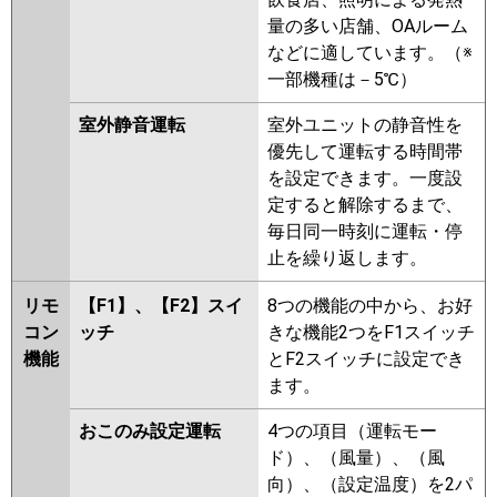
RCI-GP80RSHP9
RCI-GP80RHNP3
量の多い店舗、OAルーム
RCI-GP80RSHP8
RCI-GP80RHNP2
などに適しています。（※
RCI-GP80RSHP7
RCI-GP80RHNP1
一部機種は－5℃）
RCI-GP80RSHP6
RCI-GP80RSHP5
RCI-GP80RHNP
RCI-GP80RSHP4
室外静音運転
室外ユニットの静音性を
RCI-AP80HNP9-kobe
RCI-
優先して運転する時間帯
AP80HNP9
RCI-GP80RSHP3
を設定できます。一度設
定すると解除するまで、
三菱重工
FDTK805HP5SA-osj
毎日同一時刻に運転・停
FDTK805HP5SA-rak
止を繰り返します。
FDTK805HP5SA-airf
FDTK805HP5SA
FDTV805HP5SA
リモ
【F1】、【F2】スイ
8つの機能の中から、お好
FDTV805HP5SA-osj
コン
ッチ
きな機能2つをF1スイッチ
FDTV805HP5SA-rak
機能
とF2スイッチに設定でき
FDTV805HP5SA-airf
ます。
FDTK805HP5S-rak
FDTK805HP5S-airf
おこのみ設定運転
4つの項目（運転モー
FDTK805HP5S
FDTK805HP5S-osj
ド）、（風量）、（風
FDTV805HP5S-osj
向）、（設定温度）を2パ