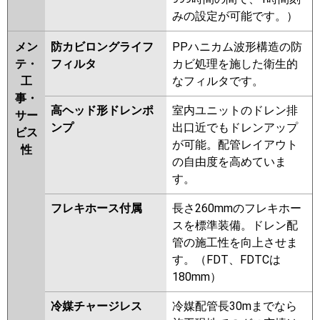
みの設定が可能です。）
メン
防カビロングライフ
PPハニカム波形構造の防
テ・
フィルタ
カビ処理を施した衛生的
工
なフィルタです。
事・
高ヘッド形ドレンポ
室内ユニットのドレン排
サー
ンプ
出口近でもドレンアップ
ビス
が可能。配管レイアウト
性
の自由度を高めていま
す。
フレキホース付属
長さ260mmのフレキホー
スを標準装備。ドレン配
管の施工性を向上させま
す。（FDT、FDTCは
180mm）
冷媒チャージレス
冷媒配管長30mまでなら