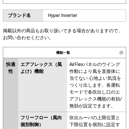
SDRC80BBND
SDRUC80BBD
ダイキン
SZRC80BYTD
SZRC80BYNTD
ブランド名
Hyper Inverter
SZRUC80BYTD
SZRC80BJTD
東芝
GUHB080111MUB
GUHB080111XU
SZRC80BJNTD
SZRJC80BJTD
GUSB080131XU
GUSB080131MUB
SZRJC80BFTD
SDRC80BND
掲載以外の商品もお取り扱いできる場合がありますので、
GUSB08013P1MUB
SDRC80BD
SZRC80BFTD
お問い合わせください。
GUSB08013P1XU
SZRC80BFNTD
SZRC80BCTD
三菱電機
PLZX-HRMP80HBF6
PLZX-
SZRC80BCNTD
機能一覧
HRMP80HF6
PLZX-HRMP80H6
東芝
GUHB08011MUB
GUHB08011XU
PLZX-HRMP80HFG6
PLZX-
快適
エアフレックス（風
AirFlexパネルのウイング
GUSB08013XU
GUSB08013MUB
ERMP80HLE6
PLZX-ERMP80H6
性
よけ）機能
作動により風を直接体に
GUSB08013PXU
PLZX-ERMP80HE6
当てない 心地よい気流を
GUSB08013PMUB
つくり出します。各運転
日立
RCI-GP80RHNP6
RCI-
RUHB08031MUB
RUSB08033MUB
モードで各吹出し口のエ
GP80RSHP12
RUHB08031XU
RUHB08031MU
アフレックス機能の有効/
RUSB08033MU
RUSB08033XU
無効が設定できます。
三菱重工
RUHB08031M
RUHB08031X
フリーフロー（風向
吹出ルーバの上限位置と
AUHB08074M
AUHB08074M-R
パナソニック
PA-P80U7KDNC
PA-P80U7KDNCX
個別制御）
下限位置を個別に設定す
AUHB08074X
AUHB08074X-R
PA-P80U7KDC