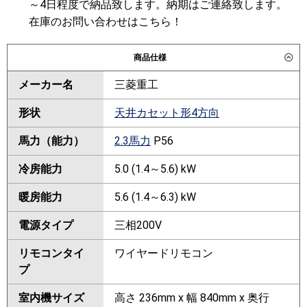
～4日程度で納品致します。納期はご連絡致します。
在庫のお問い合わせはこちら！
商品仕様
メーカー名
三菱重工
形状
天井カセット形4方向
馬力（能力）
2.3馬力
P56
冷房能力
5.0 (1.4～5.6) kW
暖房能力
5.6 (1.4～6.3) kW
電源タイプ
三相200V
リモコンタイ
ワイヤードリモコン
プ
室内機サイズ
高さ 236mm x 幅 840mm x 奥行