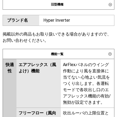
旧型機種
SZRUC56CT
ダイキン
SZRC56BYT
SZRC56BYNT
東芝
GUEA056111MUB
GUEA056111XU
ブランド名
Hyper Inverter
SZRUC56BYT
SZRC56BJNT
GUSA056131XU
GUSA056131MUB
SZRC56BJT
SZRJC56BJT
GUSA05613P1XU
SZRJC56BFT
SZRC56BFT
掲載以外の商品もお取り扱いできる場合がありますので、
GUSA05613P1MUB
SZRC56BFNT
SZRC56BCT
お問い合わせください。
三菱電機
PLZ-ERMP56HLE6
PLZ-
SZRC56BCNT
ERMP56H6
PLZ-ERMP56HE6
機能一覧
東芝
GUEA05611XU
GUEA05611MUB
日立
RCI-GP56RSH12
GUSA05613XU
GUSA05613MUB
快適
エアフレックス（風
AirFlexパネルのウイング
GUSA05613PXU
性
よけ）機能
作動により風を直接体に
三菱重工
FDTV566H6SA
FDTV566H6SA-rak
GUSA05613PMUB
当てない 心地よい気流を
FDTV566H6SA-airf
RUSA05633MUB
RUSA05633MU
つくり出します。各運転
FDTV566H6SA-osj
RUSA05633XU
RUSA05633X
モードで各吹出し口のエ
RUSA05633M
AUSA05677X
アフレックス機能の有効/
パナソニック
PA-P56U7KNCX
PA-P56U7KC
PA-
AUSA05677M
無効が設定できます。
P56U7KNC
PA-P56U7HNCX
PA-
P56U7HC
PA-P56U7HNC
三菱電機
PLZ-ERMP56HLE5
PLZ-
フリーフロー（風向
吹出ルーバの上限位置と