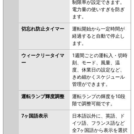
制限率が設定できます。
電力量の使いすぎを防ぎ
ます。
切忘れ防止タイマー
運転開始から一定時間が
経過すると自動で停止し
ます。
ウィークリータイマ
1週間ごとの運転入・切時
ー
刻、モード、風量、温
度、休業日の設定など、
きめ細かくスケジュール
管理ができます。
運転ランプ輝度調整
運転ランプの輝度を10段
階で調整可能です。
7ヶ国語表示
日本語以外に、英語、ド
イツ語、フランス語など
全7ヶ国語から表示を選択