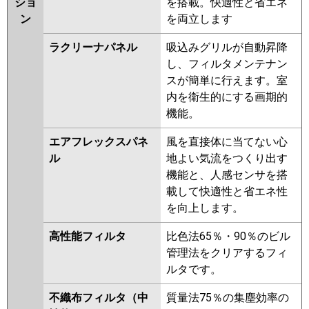
ショ
を搭載。快適性と省エネ
ン
を両立します
ラクリーナパネル
吸込みグリルが自動昇降
し、フィルタメンテナン
スが簡単に行えます。室
内を衛生的にする画期的
機能。
エアフレックスパネ
風を直接体に当てない心
ル
地よい気流をつくり出す
機能と、人感センサを搭
載して快適性と省エネ性
を向上します。
高性能フィルタ
比色法65％・90％のビル
管理法をクリアするフィ
ルタです。
不織布フィルタ（中
質量法75％の集塵効率の