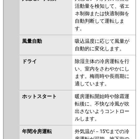
RCI-GP56RSH4
RCI-GP56RSH3
活動量を検知して、省エ
RCI-GP56RSH2
ネ制御または快適制御を
自動判断して運転しま
三菱重工
FDTV566H6S
FDTV566H6S-airf
す。
FDTV566H6S-rak
FDTV566H6S-
osj
FDTV565HA5SA-rak
風量自動
吸込温度に応じて風量が
FDTV565HA5SA-airf
自動的に変化します。
FDTV565HA5SA
FDTV565HA5SA-
osj
FDTV565H5SA-osj
ドライ
除湿主体の冷房運転を行
FDTV565H5SA-rak
い、室内をさわやかにし
FDTV565H5SA-airf
ます。梅雨時や長雨期に
FDTV565H5SA
FDTV565H5S-osj
適しています。
FDTV565H5S-airf
FDTV565H5S
FDTV565H5S-rakuri-na
ホットスタート
暖房運転開始時や除霜運
FDTV565H5S-airflex
転後に、不快な冷風が吹
出さないようコントロー
パナソニック
PA-P56U7KNBX
PA-P56U7HNBX
ルします。
PA-P56U7KB
PA-P56U7KNB
PA-
P56U7HNB
PA-P56U7HB
PA-
年間冷房運転
外気温が－15℃までの冷
P56U7K
PA-P56U7KN
PA-
房運転が可能。地下街の