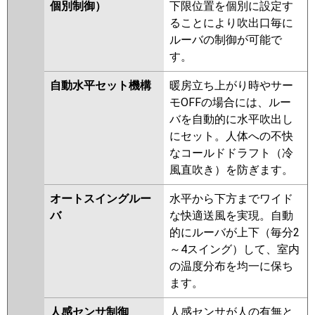
ERMP56H5
PLZ-ERMP56HE5
個別制御）
下限位置を個別に設定す
PLZ-ERMP56HLE4
PLZ-
ることにより吹出口毎に
ERMP56H4
PLZ-ERMP56HE4
ルーバの制御が可能で
PLZ-ERMP56HE3
PLZ-
す。
ERMP56H3
PLZ-ERMP56HLE3
自動水平セット機構
暖房立ち上がり時やサー
PLZ-ERMP56HE2
PLZ-
モOFFの場合には、ルー
ERMP56H2
PLZ-ERMP56HLE2
バを自動的に水平吹出し
PLZ-ERMP56EZ
PLZ-
にセット。人体への不快
ERMP56ELEZ
PLZ-ERMP56EEZ
なコールドドラフト（冷
PLZ-ERMP56EEY
PLZ-ERMP56EY
風直吹き）を防ぎます。
PLZ-ERMP56ELEY
PLZ-
ERMP56ELEV
PLZ-ERMP56EEV
オートスイングルー
水平から下方までワイド
PLZ-ERMP56EV
PLZ-ERMP56ER
バ
な快適送風を実現。自動
PLZ-ERMP56ELER
PLZ-
的にルーバが上下（毎分2
ERMP56EER
～4スイング）して、室内
の温度分布を均一に保ち
日立
RCI-GP56RSH11
RCI-GP56RSH9
ます。
RCI-GP56RSH8
RCI-GP56RSH7
RCI-GP56RSH6
RCI-GP56RSH5
人感センサ制御
人感センサが人の有無と