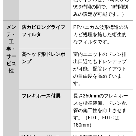
999時間の間で、1時間刻
みの設定が可能です。）
メン
防カビロングライフ
PPハニカム波形構造の防
テ・
フィルタ
カビ処理を施した衛生的
工
なフィルタです。
事・
高ヘッド形ドレンポ
室内ユニットのドレン排
サー
ンプ
出口近でもドレンアップ
ビス
が可能。配管レイアウト
性
の自由度を高めていま
す。
フレキホース付属
長さ260mmのフレキホー
スを標準装備。ドレン配
管の施工性を向上させま
す。（FDT、FDTCは
180mm）