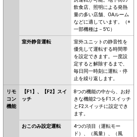
P56U7HN
PA-P56U7H
PA-
飲食店、照明による発熱
P56U6KB
PA-P56U6KNB
PA-
量の多い店舗、OAルーム
P56U6CB
PA-P56U6CNB
PA-
などに適しています。（※
P56U6HNB
PA-P56U6HB
PA-
一部機種は－5℃）
P56U6K
PA-P56U6KN
PA-
室外静音運転
室外ユニットの静音性を
P56U6H
PA-P56U6HN
優先して運転する時間帯
を設定できます。一度設
定すると解除するまで、
毎日同一時刻に運転・停
止を繰り返します。
リモ
【F1】、【F2】スイ
8つの機能の中から、お好
コン
ッチ
きな機能2つをF1スイッチ
機能
とF2スイッチに設定でき
ます。
おこのみ設定運転
4つの項目（運転モー
ド）、（風量）、（風