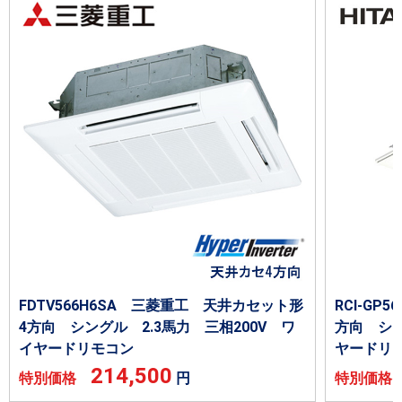
FDTV566H6SA 三菱重工 天井カセット形
RCI-GP
4方向 シングル 2.3馬力 三相200V ワ
方向 シン
イヤードリモコン
ヤードリ
214,500
特別価格
円
特別価