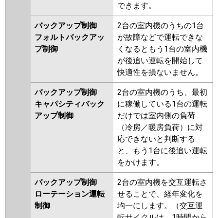
できます。
バックアップ制御
2台の室内機のうちの1台
フォルトバックアッ
が故障などで運転できな
プ制御
くなるともう1台の室内機
が後追い運転を開始して
快適性を損ないません。
バックアップ制御
2台の室内機のうち、最初
キャパシティバック
に稼働している1台の運転
アップ制御
だけでは室内側の負荷
（冷房／暖房負荷）に対
応できないと判断する
と、もう1台に後追い運転
をかけます。
バックアップ制御
2台の室内機を交互運転さ
ローテーション運転
せることで、経年変化を
制御
均一にします。（交互運
転サイクルは、1時間から