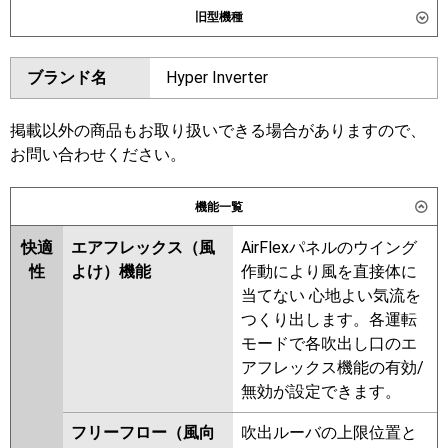
旧型機種
SZRUC50CT
ダイキン
SZRC50BYNT
SZRC50BYT
東芝
GUEA050111XU
GUEA050111MUB
ブランド名
Hyper Inverter
SZRUC50BYT
SZRC50BJT
GUSA050131MUB
GUSA050131XU
SZRC50BJNT
SZRJC50BJT
GUSA05013P1MUB
SZRJC50BFT
SZRC50BFNT
掲載以外の商品もお取り扱いできる場合がありますので、
GUSA05013P1XU
SZRC50BFT
SZRC50BCNT
お問い合わせください。
三菱電機
PLZ-ERMP50HLE6
PLZ-
SZRC50BCT
ERMP50H6
PLZ-ERMP50HE6
機能一覧
東芝
GUEA05011XU
GUEA05011MUB
日立
RCI-GP50RSH12
GUSA05013XU
GUSA05013MUB
快適
エアフレックス（風
AirFlexパネルのウイング
GUSA05013PXU
性
よけ）機能
作動により風を直接体に
三菱重工
FDTV506H6SA-airf
GUSA05013PMUB
当てない 心地よい気流を
FDTV506H6SA
FDTV506H6SA-osj
RUSA05033MUB
RUSA05033MU
つくり出します。各運転
FDTV506H6SA-rak
RUSA05033XU
RUSA05033M
モードで各吹出し口のエ
RUSA05033X
AUSA05077X
アフレックス機能の有効/
パナソニック
PA-P50U7HNCX
PA-P50U7HC
AUSA05077M
無効が設定できます。
PA-P50U7HNC
三菱電機
PLZ-ERMP50H5
PLZ-
フリーフロー（風向
吹出ルーバの上限位置と