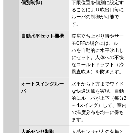
ERMP50HLE5
PLZ-ERMP50HE5
個別制御）
下限位置を個別に設定す
PLZ-ERMP50HLE4
PLZ-
ることにより吹出口毎に
ERMP50HE4
PLZ-ERMP50H4
ルーバの制御が可能で
PLZ-ERMP50HE3
PLZ-
す。
ERMP50H3
PLZ-ERMP50HLE3
自動水平セット機構
暖房立ち上がり時やサー
PLZ-ERMP50HLE2
PLZ-
モOFFの場合には、ルー
ERMP50HE2
PLZ-ERMP50H2
バを自動的に水平吹出し
PLZ-ERMP50EEZ
PLZ-ERMP50EZ
にセット。人体への不快
PLZ-ERMP50ELEZ
PLZ-
なコールドドラフト（冷
ERMP50EY
PLZ-ERMP50ELEY
風直吹き）を防ぎます。
PLZ-ERMP50EEY
PLZ-
ERMP50EEV
PLZ-ERMP50EV
オートスイングルー
水平から下方までワイド
PLZ-ERMP50ELEV
PLZ-
バ
な快適送風を実現。自動
ERMP50ELER
PLZ-ERMP50EER
的にルーバが上下（毎分2
PLZ-ERMP50ER
～4スイング）して、室内
の温度分布を均一に保ち
日立
RCI-GP50RSH11
RCI-GP50RSH9
ます。
RCI-GP50RSH8
RCI-GP50RSH7
RCI-GP50RSH6
RCI-GP50RSH5
人感センサ制御
人感センサが人の有無と