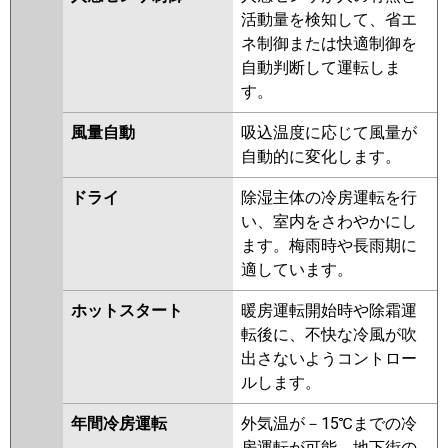
RCI-GP50RSH4
RCI-GP50RSH3
活動量を検知して、省エ
RCI-GP50RSH2
ネ制御または快適制御を
自動判断して運転しま
三菱重工
FDTV506H6S
FDTV506H6S-airf
す。
FDTV506H6S-rak
FDTV506H6S-
osj
FDTV505HA5SA-osj
風量自動
吸込温度に応じて風量が
FDTV505HA5SA-rak
自動的に変化します。
FDTV505HA5SA-airf
FDTV505HA5SA
FDTV505H5SA-
ドライ
除湿主体の冷房運転を行
osj
FDTV505H5SA-rak
い、室内をさわやかにし
FDTV505H5SA-airf
ます。梅雨時や長雨期に
FDTV505H5SA
FDTV505H5S-osj
適しています。
FDTV505H5S-airf
FDTV505H5S-
rakuri-na
FDTV505H5S-airflex
ホットスタート
暖房運転開始時や除霜運
FDTV505H5S
転後に、不快な冷風が吹
出さないようコントロー
パナソニック
PA-P50U7HNBX
PA-P50U7HNB
ルします。
PA-P50U7HB
PA-P50U7H
PA-
P50U7HN
PA-P50U6CB
PA-
年間冷房運転
外気温が－15℃までの冷
P50U6CNB
PA-P50U6HB
PA-
房運転が可能。地下街の