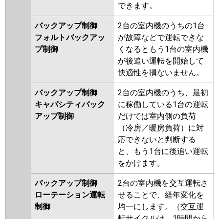
できます。
バックアップ制御
2台の室内機のうちの1台
フォルトバックアッ
が故障などで運転できな
プ制御
くなるともう1台の室内機
が後追い運転を開始して
快適性を損ないません。
バックアップ制御
2台の室内機のうち、最初
キャパシティバック
に稼働している1台の運転
アップ制御
だけでは室内側の負荷
（冷房／暖房負荷）に対
応できないと判断する
と、もう1台に後追い運転
をかけます。
バックアップ制御
2台の室内機を交互運転さ
ローテーション運転
せることで、経年変化を
制御
均一にします。（交互運
転サイクルは、1時間から