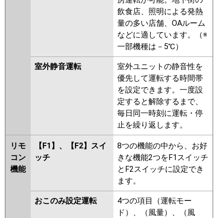
P50U6HNB
PA-P50U6H
PA-
飲食店、照明による発熱
P50U6HN
量の多い店舗、OAルーム
などに適しています。（※
一部機種は－5℃）
室外静音運転
室外ユニットの静音性を
優先して運転する時間帯
を設定できます。一度設
定すると解除するまで、
毎日同一時刻に運転・停
止を繰り返します。
リモ
【F1】、【F2】スイ
8つの機能の中から、お好
コン
ッチ
きな機能2つをF1スイッチ
機能
とF2スイッチに設定でき
ます。
おこのみ設定運転
4つの項目（運転モー
ド）、（風量）、（風