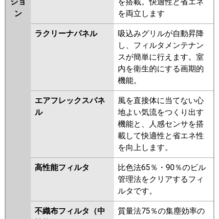
ショ
を搭載。快適性と省エネ
ン
を両立します
ラクリーナパネル
吸込みグリルが自動昇降
し、フィルタメンテナン
スが簡単に行えます。室
内を衛生的にする画期的
機能。
エアフレックスパネ
風を直接体に当てない心
ル
地よい気流をつくり出す
機能と、人感センサを搭
載して快適性と省エネ性
を向上します。
高性能フィルタ
比色法65％・90％のビル
管理法をクリアするフィ
ルタです。
不織布フィルタ（中
質量法75％の集塵効率の