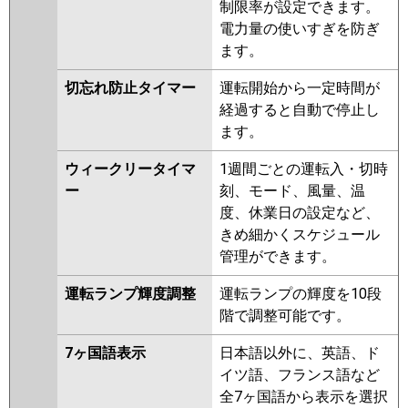
制限率が設定できます。
電力量の使いすぎを防ぎ
ます。
切忘れ防止タイマー
運転開始から一定時間が
経過すると自動で停止し
ます。
ウィークリータイマ
1週間ごとの運転入・切時
ー
刻、モード、風量、温
度、休業日の設定など、
きめ細かくスケジュール
管理ができます。
運転ランプ輝度調整
運転ランプの輝度を10段
階で調整可能です。
7ヶ国語表示
日本語以外に、英語、ド
イツ語、フランス語など
全7ヶ国語から表示を選択