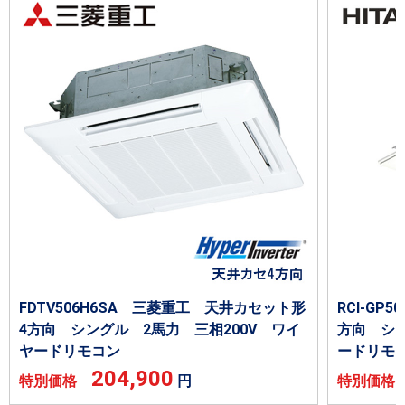
FDTV506H6SA 三菱重工 天井カセット形
RCI-GP
4方向 シングル 2馬力 三相200V ワイ
方向 シン
ヤードリモコン
ードリモ
204,900
特別価格
円
特別価