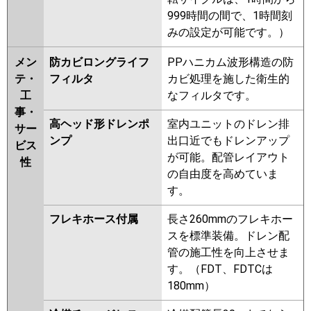
999時間の間で、1時間刻
みの設定が可能です。）
メン
防カビロングライフ
PPハニカム波形構造の防
テ・
フィルタ
カビ処理を施した衛生的
工
なフィルタです。
事・
高ヘッド形ドレンポ
室内ユニットのドレン排
サー
ンプ
出口近でもドレンアップ
ビス
が可能。配管レイアウト
性
の自由度を高めていま
す。
フレキホース付属
長さ260mmのフレキホー
スを標準装備。ドレン配
管の施工性を向上させま
す。（FDT、FDTCは
180mm）