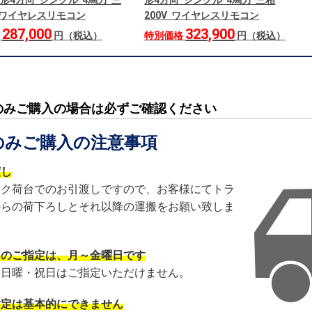
形4方向 シングル 4馬力 三
形4方向 シングル 4馬力 三相
V ワイヤレスリモコン
200V ワイヤレスリモコン
287,000
323,900
格
円（税込）
特別価格
円（税込）
のみご購入の場合は必ずご確認ください
のみご購入の注意事項
渡し
ック荷台でのお引渡しですので、お客様にてトラ
からの荷下ろしとそれ以降の運搬をお願い致しま
日のご指定は、月～金曜日です
・日曜・祝日はご指定いただけません。
指定は基本的にできません