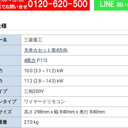
仕様
ー名
三菱重工
天井カセット形4方向
4馬力
P112
力
10.0 (3.3～11.2) kW
力
11.2 (2.8～14.3) kW
イプ
三相200V
ンタイプ
ワイヤードリモコン
サイズ
高さ 298mm x 幅 840mm x 奥行 840mm
重量
27.0 kg