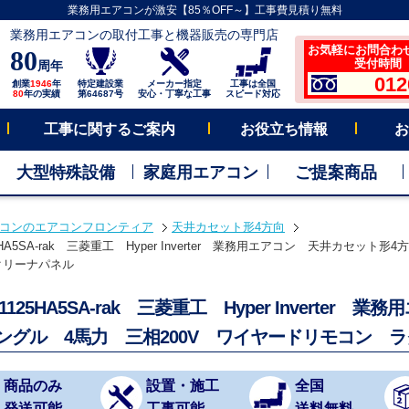
業務用エアコンが激安【85％OFF～】工事費見積り無料
業務用エアコンの取付工事と機器販売の専門店
お気軽にお問合わ
80
受付時間 平
周年
012
創業
1946
年
特定建設業
メーカー指定
工事は全国
80
年の実績
第64687号
安心・丁寧な工事
スピード対応
工事に関するご案内
お役立ち情報
お
大型特殊設備
家庭用エアコン
ご提案商品
コンのエアコンフロンティア
天井カセット形4方向
25HA5SA-rak 三菱重工 Hyper Inverter 業務用エアコン 天井カセット
クリーナパネル
V1125HA5SA-rak 三菱重工 Hyper Inverte
シングル 4馬力 三相200V ワイヤードリモコン 
商品のみ
設置・施工
全国
発送可能
工事可能
送料無料