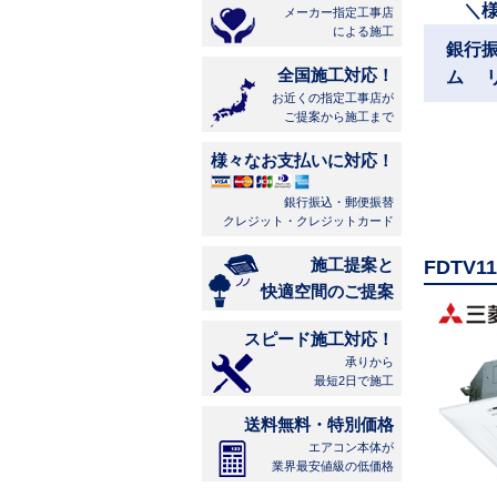
＼
メーカー指定工事店
による施工
銀行
全国施工対応！
ム 
お近くの指定工事店が
ご提案から施工まで
様々なお支払いに対応！
銀行振込・郵便振替
クレジット・クレジットカード
施工提案と
FDTV
快適空間のご提案
スピード施工対応！
承りから
最短2日で施工
送料無料・特別価格
エアコン本体が
業界最安値級の低価格