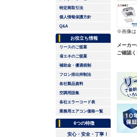
特定商取引法
個人情報保護方針
Q&A
※画像は
お役立ち情報
メーカー
リースのご提案
ご確認く
省エネのご提案
補助金・優遇税制
フロン排出抑制法
各社製品資料
空調用語集
各社エラーコード表
業務用エアコン価格一覧
6つの特徴
安心・安全・丁寧！