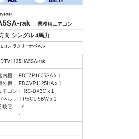
verter
A5SA-rak
業務用エアコン
方向 シングル 4馬力
リモコン ラクリーナパネル
FDTV1125HA5SA-rak
室内機： FDTZP1605SA x 1
室外機： FDCVP1125HA x 1
リモコン： RC-DX3C x 1
パネル： T-PSCL-5BW x 1
分岐管： - x -
-