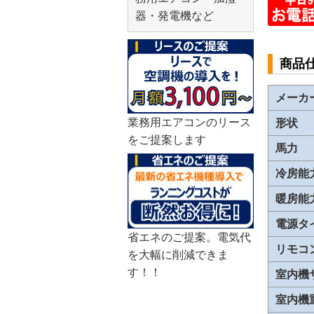
器・発電機など
商品
メーカ
業務用エアコンのリース
形状
をご提案します
馬力
冷房能
暖房能
電源タ
省エネのご提案。電気代
リモコ
を大幅に削減できま
す！！
室内機
室内機