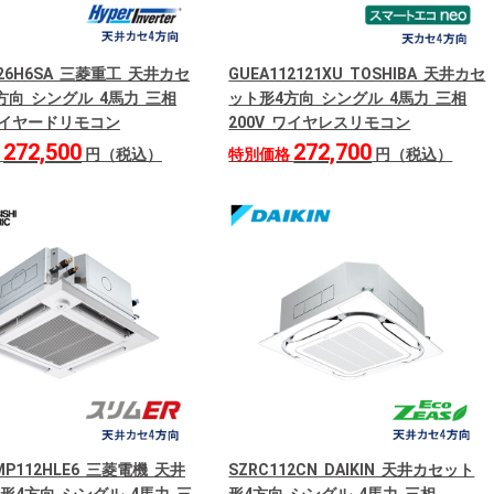
126H6SA 三菱重工 天井カセ
GUEA112121XU TOSHIBA 天井カセ
方向 シングル 4馬力 三相
ット形4方向 シングル 4馬力 三相
 ワイヤードリモコン
200V ワイヤレスリモコン
272,500
272,700
格
円（税込）
特別価格
円（税込）
RMP112HLE6 三菱電機 天井
SZRC112CN DAIKIN 天井カセット