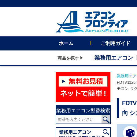
ホーム
ご利用ガイド
業務用エアコン
商品を探す
業務用エア
FDTV11
モコン ラ
FDT
業務用エアコン型番検索
向 