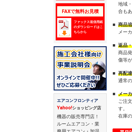
地域
FAXで無料お見積
合も
ファックス送信用紙
■
商品
のダウンロードはこ
メー
ちらから
■
返品
商品
傷等
■
再配
通常
■
メー
エアコンフロンティア
ご注
Yahoo!
ショッピング店
す。
在庫
機器の販売専門店！
ルームエアコン・業
務用エアコン・加湿