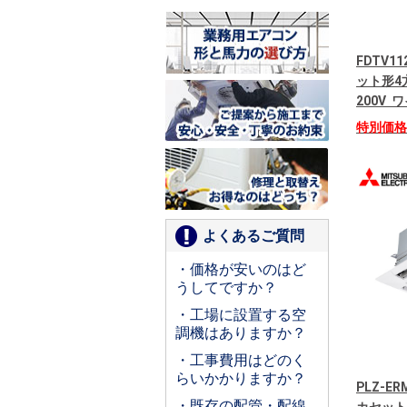
FDTV1
ット形4
200V
特別価
よくあるご質問
・価格が安いのはど
うしてですか？
・工場に設置する空
調機はありますか？
・工事費用はどのく
らいかかりますか？
PLZ-E
・既存の配管・配線