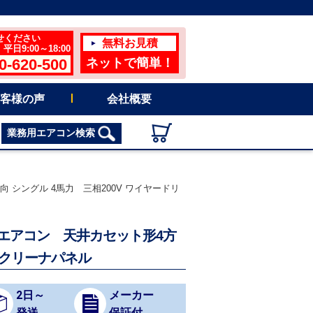
せください
無料お見積
日9:00～18:00
0-620-500
ネットで簡単！
客様の声
会社概要
業務用エアコン検索
形4方向 シングル 4馬力 三相200V ワイヤードリ
r 業務用エアコン 天井カセット形4方
ラクリーナパネル
2日～
メーカー
発送
保証付