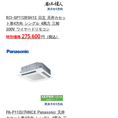
RCI-GP112RSH12 日立 天井カセッ
ト形4方向 シングル 4馬力 三相
200V ワイヤードリモコン
275,600
特別価格
円（税込）
PA-P112U7HNCX Panasonic 天井