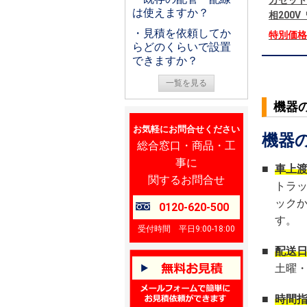
カセット
は使えますか？
相200
・見積を依頼してか
特別価
らどのくらいで設置
できますか？
一覧を見る
機器
お気軽にお問合せください
機器
総合窓口・商品・工
事に
■
車上
関するお問合せ
トラ
ック
0120-620-500
す。
受付時間 平日9:00-18:00
■
配送
土曜
■
時間