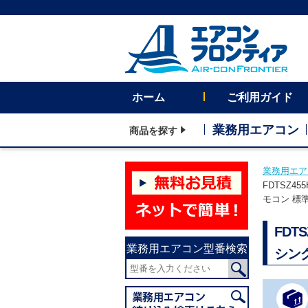
ホーム
ご利用ガイド
業務用エアコン
商品を探す
業務用エア
FDTSZ4
モコン 標
FDT
業務用エアコン型番検索
シン