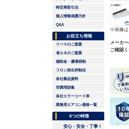
特定商取引法
個人情報保護方針
Q&A
※画像は
お役立ち情報
メーカー
リースのご提案
ご確認く
省エネのご提案
補助金・優遇税制
フロン排出抑制法
各社製品資料
空調用語集
各社エラーコード表
業務用エアコン価格一覧
6つの特徴
安心・安全・丁寧！