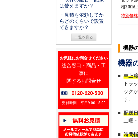
セット形
は使えますか？
相200
・見積を依頼してか
特別価
らどのくらいで設置
できますか？
一覧を見る
機器
お気軽にお問合せください
機器
総合窓口・商品・工
事に
■
車上
関するお問合せ
トラ
ック
0120-620-500
す。
受付時間 平日9:00-18:00
■
配送
土曜
■
時間