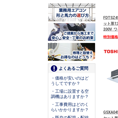
FDTSZ
ット形1
200V
特別価
よくあるご質問
・価格が安いのはど
うしてですか？
・工場に設置する空
調機はありますか？
・工事費用はどのく
らいかかりますか？
GSXA04
・既存の配管・配線