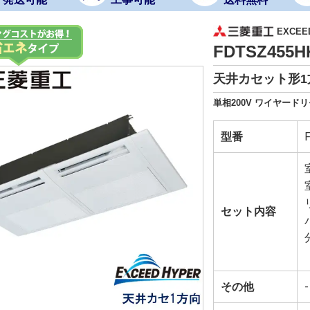
EXCEE
FDTSZ455
天井カセット形1方
単相200V ワイヤード
型番
セット内容
その他
-