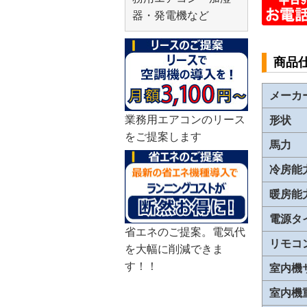
器・発電機など
商品
メーカ
業務用エアコンのリース
形状
をご提案します
馬力
冷房能
暖房能
電源タ
省エネのご提案。電気代
リモコ
を大幅に削減できま
す！！
室内機
室内機