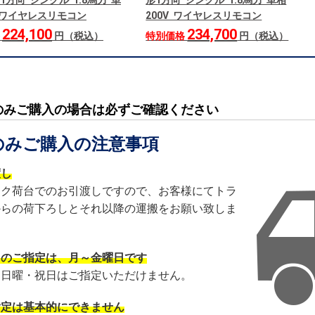
1方向 シングル 1.8馬力 単
形1方向 シングル 1.8馬力 単相
V ワイヤレスリモコン
200V ワイヤレスリモコン
224,100
234,700
格
円（税込）
特別価格
円（税込）
のみご購入の場合は必ずご確認ください
のみご購入の注意事項
渡し
ック荷台でのお引渡しですので、お客様にてトラ
からの荷下ろしとそれ以降の運搬をお願い致しま
日のご指定は、月～金曜日です
・日曜・祝日はご指定いただけません。
指定は基本的にできません