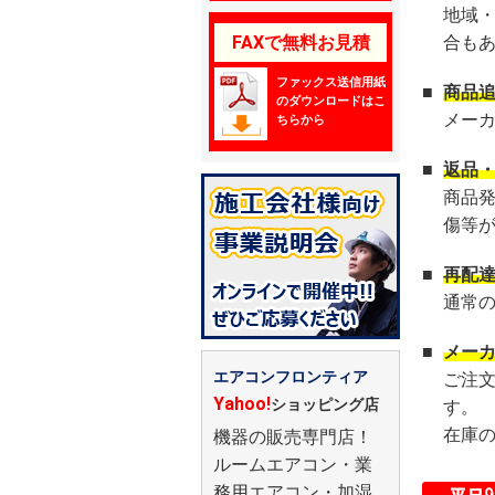
地域
FAXで無料お見積
合も
ファックス送信用紙
■
商品
のダウンロードはこ
メー
ちらから
■
返品
商品
傷等
■
再配
通常
■
メー
エアコンフロンティア
ご注
Yahoo!
ショッピング店
す。
在庫
機器の販売専門店！
ルームエアコン・業
務用エアコン・加湿