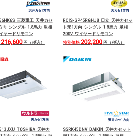
456HK6S 三菱重工 天井カセ
RCIS-GP45RGHJ8 日立 天井カセッ
方向 シングル 1.8馬力 単相
ト形1方向 シングル 1.8馬力 単相
 ワイヤードリモコン
200V ワイヤードリモコン
216,600
202,200
格
円（税込）
特別価格
円（税込）
513JXU TOSHIBA 天井カ
SSRK45DNV DAIKIN 天井カセット