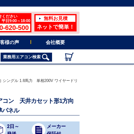
せください
無料お見積
日9:00～18:00
0-620-500
ネットで簡単！
客様の声
会社概要
業務用エアコン検索
 シングル 1.8馬力 単相200V ワイヤードリ
務用エアコン 天井カセット形1方向
準パネル
2日～
メーカー
発送
保証付