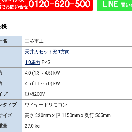
仕様
ー名
三菱重工
天井カセット形1方向
1.8馬力
P45
力
4.0 (1.3～4.5) kW
力
4.5 (1.1～5.0) kW
イプ
単相200V
ンタイプ
ワイヤードリモコン
サイズ
高さ 220mm x 幅 1150mm x 奥行 565mm
重量
27.0 kg