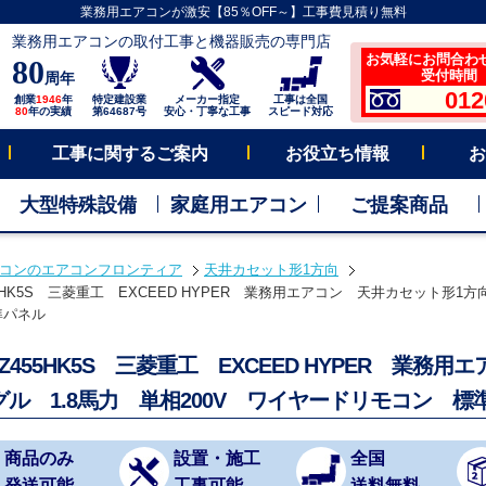
業務用エアコンが激安【85％OFF～】工事費見積り無料
業務用エアコンの取付工事と機器販売の専門店
お気軽にお問合わ
80
受付時間 平
周年
012
創業
1946
年
特定建設業
メーカー指定
工事は全国
80
年の実績
第64687号
安心・丁寧な工事
スピード対応
工事に関するご案内
お役立ち情報
お
大型特殊設備
家庭用エアコン
ご提案商品
コンのエアコンフロンティア
天井カセット形1方向
55HK5S 三菱重工 EXCEED HYPER 業務用エアコン 天井カセット形1方向
準パネル
SZ455HK5S 三菱重工 EXCEED HYPER 業
グル 1.8馬力 単相200V ワイヤードリモコン 標
商品のみ
設置・施工
全国
発送可能
工事可能
送料無料