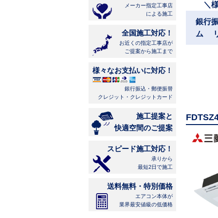
＼
メーカー指定工事店
による施工
銀行
全国施工対応！
ム 
お近くの指定工事店が
ご提案から施工まで
様々なお支払いに対応！
銀行振込・郵便振替
クレジット・クレジットカード
施工提案と
FDTS
快適空間のご提案
スピード施工対応！
承りから
最短2日で施工
送料無料・特別価格
エアコン本体が
業界最安値級の低価格