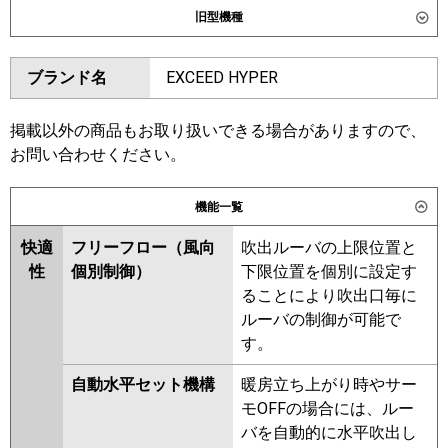
旧型機種
東芝
GSXA04013XU
GSXA04013MUB
ダイキン
SSRK40CT
SSRK40CNT
ブランド名
EXCEED HYPER
三菱電機
PMZ-ZRMP40F6
PMZ-
SSRK40BYNT
SSRK40BYT
ZRMP40FF6
SSRK40BJT
SSRK40BJNT
SSRK40BFT
SSRK40BFNT
掲載以外の商品もお取り扱いできる場合がありますので、
日立
RCIS-GP40RGH8
SSRK40BCNT
SSRK40BCT
お問い合わせください。
三菱重工
FDTSZ406H6S
東芝
RSXA04033MUB
RSXA04033MU
機能一覧
RSXA04033XU
パナソニック
PA-P40DM7GNC
PA-P40DM7GC
快適
フリーフロー（風向
吹出ルーバの上限位置と
三菱電機
PMZ-ZRMP40F5
PMZ-
性
個別制御）
下限位置を個別に設定す
ZRMP40FF5
PMZ-ZRMP40F4
ることにより吹出口毎に
PMZ-ZRMP40FF4
PMZ-
ルーバの制御が可能で
ZRMP40FF3
PMZ-ZRMP40F3
す。
PMZ-ZRMP40FF2
PMZ-
ZRMP40F2
PMZ-ZRMP40FZ
自動水平セット機構
暖房立ち上がり時やサー
PMZ-ZRMP40FFZ
PMZ-
モOFFの場合には、ルー
ZRMP40FFY
PMZ-ZRMP40FY
バを自動的に水平吹出し