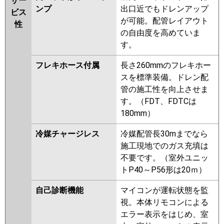
サー
ンプ
出口近でもドレンアップ
ビス
が可能。配管レイアウト
性
の自由度を高めていま
す。
フレキホース付属
長さ260mmのフレキホー
スを標準装備。ドレン配
管の施工性を向上させま
す。（FDT、FDTCは
180mm）
冷媒チャージレス
冷媒配管長30mまでなら
施工現地でのガス充填は
不要です。（室外ユニッ
トP40～P56形は20ｍ）
自己診断機能
マイコンが運転状態を監
視。本体リモコンによる
エラー表示をはじめ、室