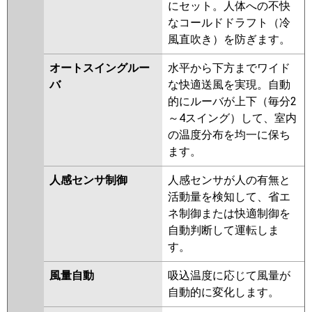
PMZ-ZRMP40FV
PMZ-
にセット。人体への不快
ZRMP40FFV
PMZ-ZRMP40FR
なコールドドラフト（冷
PMZ-ZRMP40FFR
風直吹き）を防ぎます。
日立
RCIS-GP40RGH7
RCIS-GP40RGH6
オートスイングルー
水平から下方までワイド
RCIS-GP40RGH5
RCIS-GP40RGH4
バ
な快適送風を実現。自動
RCIS-GP40RGH3
RCIS-AP40GH7
的にルーバが上下（毎分2
RCIS-GP40RGH2
RCIS-AP40GH6
～4スイング）して、室内
RCIS-GP40RGH1
の温度分布を均一に保ち
ます。
三菱重工
FDTSZ405HA5SA
FDTSZ405H5SA
人感センサ制御
人感センサが人の有無と
活動量を検知して、省エ
パナソニック
PA-P40DM7GNB
PA-P40DM7GB
ネ制御または快適制御を
PA-P40DM7GN
PA-P40DM7G
PA-
自動判断して運転しま
P40DM6GB
PA-P40DM6GNB
PA-
す。
P40DM6G
PA-P40DM6GN
風量自動
吸込温度に応じて風量が
自動的に変化します。