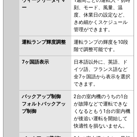
ウィークリータイマ
1週間ごとの運転入・切時
ー
刻、モード、風量、温
度、休業日の設定など、
きめ細かくスケジュール
管理ができます。
運転ランプ輝度調整
運転ランプの輝度を10段
階で調整可能です。
7ヶ国語表示
日本語以外に、英語、ド
イツ語、フランス語など
全7ヶ国語から表示を選択
できます。
バックアップ制御
2台の室内機のうちの1台
フォルトバックアッ
が故障などで運転できな
プ制御
くなるともう1台の室内機
が後追い運転を開始して
快適性を損ないません。