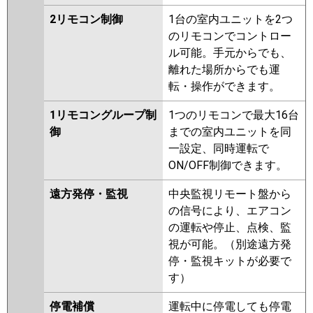
2リモコン制御
1台の室内ユニットを2つ
のリモコンでコントロー
ル可能。手元からでも、
離れた場所からでも運
転・操作ができます。
1リモコングループ制
1つのリモコンで最大16台
御
までの室内ユニットを同
一設定、同時運転で
ON/OFF制御できます。
遠方発停・監視
中央監視リモート盤から
の信号により、エアコン
の運転や停止、点検、監
視が可能。（別途遠方発
停・監視キットが必要で
す）
停電補償
運転中に停電しても停電