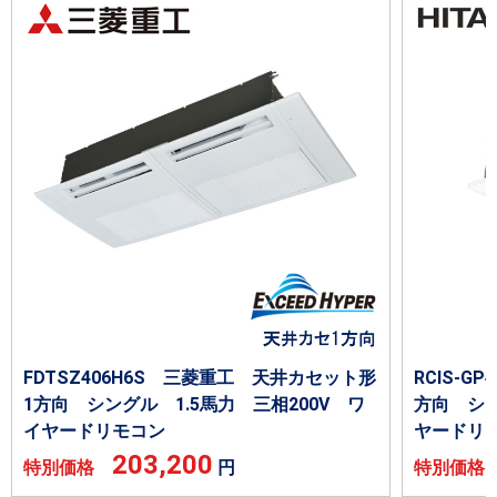
FDTSZ406H6S 三菱重工 天井カセット形
RCIS-G
1方向 シングル 1.5馬力 三相200V ワ
方向 シン
イヤードリモコン
ヤードリ
203,200
特別価格
円
特別価