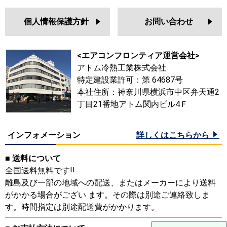
個人情報保護方針
お問い合わせ
<エアコンフロンティア運営会社>
アトム冷熱工業株式会社
特定建設業許可：第 64687号
本社住所：神奈川県横浜市中区弁天通2
丁目21番地アトム関内ビル4Ｆ
インフォメーション
詳しくはこちらから
■ 送料について
全国送料無料です!!
離島及び一部の地域への配送、またはメーカーにより送料
がかかる場合がござい ます。その際は別途ご連絡致しま
す。時間指定は別途配送費がかかります。