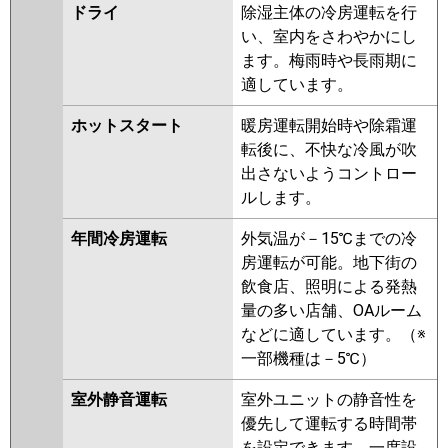
ドライ
除湿主体の冷房運転を行
い、室内をさわやかにし
ます。梅雨時や長雨期に
適しています。
ホットスタート
暖房運転開始時や除霜運
転後に、不快な冷風が吹
出さないようコントロー
ルします。
年間冷房運転
外気温が－15℃までの冷
房運転が可能。地下街の
飲食店、照明による発熱
量の多い店舗、OAルーム
などに適しています。（※
一部機種は－5℃）
室外静音運転
室外ユニットの静音性を
優先して運転する時間帯
を設定できます。一度設