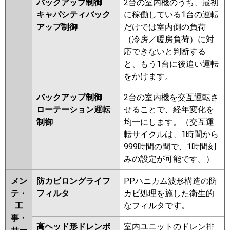
バックアップ制御
2台の室内機のうち、最初
キャパシティバック
に稼働している1台の運転
アップ制御
だけでは室内側の負荷
（冷房／暖房負荷）に対
応できないと判断する
と、もう1台に後追い運転
をかけます。
バックアップ制御
2台の室内機を交互運転さ
ローテーション運転
せることで、経年変化を
制御
均一にします。（交互運
転サイクルは、1時間から
999時間の間で、1時間刻
みの設定が可能です。）
メン
防カビロングライフ
PPハニカム波形構造の防
テ・
フィルタ
カビ処理を施した衛生的
工
なフィルタです。
事・
高ヘッド形ドレンポ
室内ユニットのドレン排