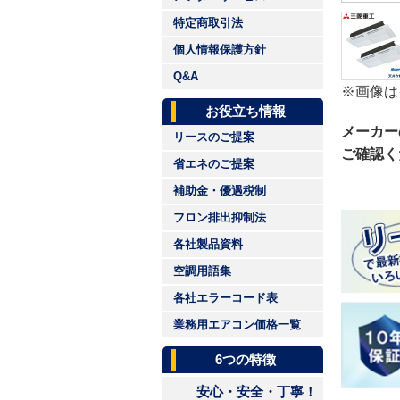
特定商取引法
個人情報保護方針
Q&A
※画像は
お役立ち情報
メーカー
リースのご提案
ご確認く
省エネのご提案
補助金・優遇税制
フロン排出抑制法
各社製品資料
空調用語集
各社エラーコード表
業務用エアコン価格一覧
6つの特徴
安心・安全・丁寧！