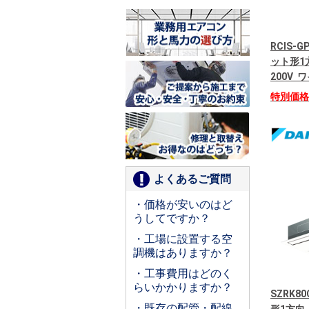
RCIS-
ット形1
200V
特別価
よくあるご質問
・価格が安いのはど
うしてですか？
・工場に設置する空
調機はありますか？
・工事費用はどのく
らいかかりますか？
SZRK8
・既存の配管・配線