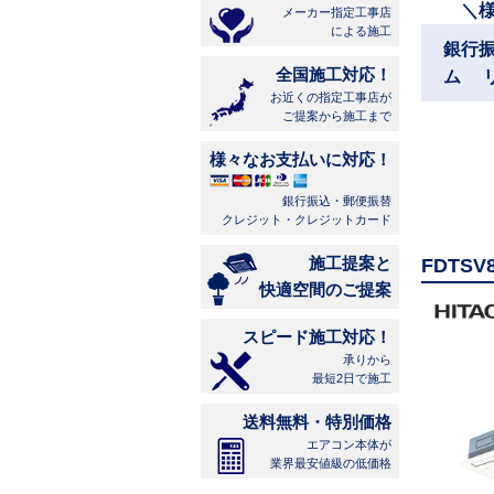
＼
メーカー指定工事店
による施工
銀行
全国施工対応！
ム 
お近くの指定工事店が
ご提案から施工まで
様々なお支払いに対応！
銀行振込・郵便振替
クレジット・クレジットカード
施工提案と
FDTS
快適空間のご提案
スピード施工対応！
承りから
最短2日で施工
送料無料・特別価格
エアコン本体が
業界最安値級の低価格