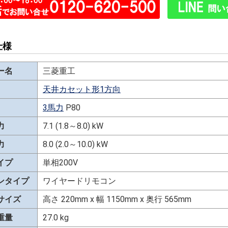
仕様
ー名
三菱重工
天井カセット形1方向
3馬力
P80
力
7.1 (1.8～8.0) kW
力
8.0 (2.0～10.0) kW
イプ
単相200V
ンタイプ
ワイヤードリモコン
サイズ
高さ 220mm x 幅 1150mm x 奥行 565mm
重量
27.0 kg