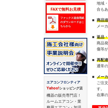
地域
FAXで無料お見積
合も
ファックス送信用紙
■
商品
のダウンロードはこ
メー
ちらから
■
返品
商品
傷等
■
再配
通常
■
メー
エアコンフロンティア
ご注
Yahoo!
ショッピング店
す。
在庫
機器の販売専門店！
ルームエアコン・業
務用エアコン・加湿