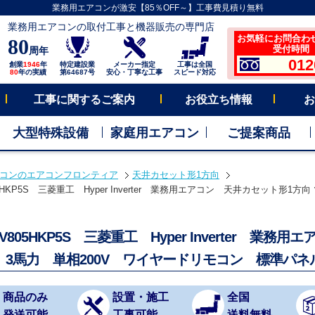
業務用エアコンが激安【85％OFF～】工事費見積り無料
業務用エアコンの取付工事と機器販売の専門店
お気軽にお問合わ
80
受付時間 平
周年
012
創業
1946
年
特定建設業
メーカー指定
工事は全国
80
年の実績
第64687号
安心・丁寧な工事
スピード対応
工事に関するご案内
お役立ち情報
お
大型特殊設備
家庭用エアコン
ご提案商品
コンのエアコンフロンティア
天井カセット形1方向
05HKP5S 三菱重工 Hyper Inverter 業務用エアコン 天井カセット形1
SV805HKP5S 三菱重工 Hyper Inverter 業
 3馬力 単相200V ワイヤードリモコン 標準パネ
商品のみ
設置・施工
全国
発送可能
工事可能
送料無料