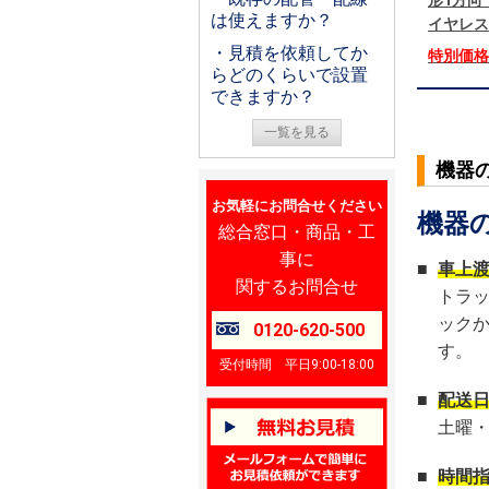
形1方向 
は使えますか？
イヤレス
・見積を依頼してか
特別価
らどのくらいで設置
できますか？
一覧を見る
機器
お気軽にお問合せください
機器
総合窓口・商品・工
事に
■
車上
関するお問合せ
トラ
ック
0120-620-500
す。
受付時間 平日9:00-18:00
■
配送
土曜
■
時間