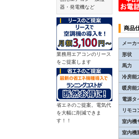
器・発電機など
商品
メーカ
業務用エアコンのリース
形状
をご提案します
馬力
冷房能
暖房能
電源タ
省エネのご提案。電気代
リモコ
を大幅に削減できま
す！！
室内機
室内機