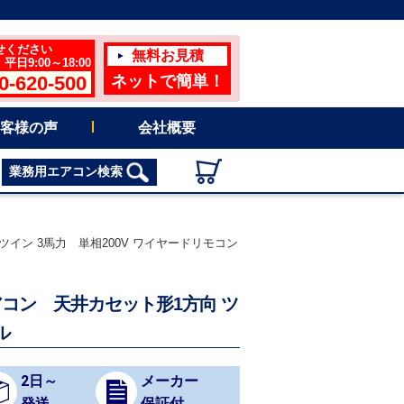
せください
無料お見積
日9:00～18:00
0-620-500
ネットで簡単！
客様の声
会社概要
業務用エアコン検索
方向 ツイン 3馬力 単相200V ワイヤードリモコン
務用エアコン 天井カセット形1方向 ツ
ル
2日～
メーカー
発送
保証付