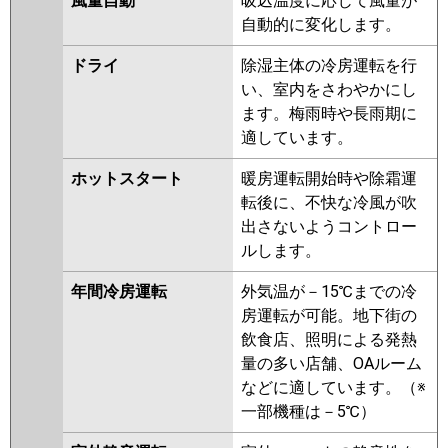
風量自動
吸込温度に応じて風量が
GP80RGHJ7
RCB-GP80RGHJ6
自動的に変化します。
RCB-GP80RGHJ5
RCB-
GP80RGHJ4
RCB-AP80GHJ7
ドライ
除湿主体の冷房運転を行
RCB-GP80RGHJ3
RCB-AP80GHJ6
い、室内をさわやかにし
RCB-GP80RGHJ2
ます。梅雨時や長雨期に
適しています。
三菱重工
FDRZ805HK5SA-ca
FDRZ805HK5SA-sil
ホットスタート
暖房運転開始時や除霜運
FDRZ805HK5S-sil
FDRZ805HK5S-
転後に、不快な冷風が吹
canvas
FDRZ805HK5S-silent
出さないようコントロー
ルします。
パナソニック
PA-P80F7SGNB
PA-P80F7SGB
PA-P80F7SG
PA-P80F7SGN
PA-
年間冷房運転
外気温が－15℃までの冷
P80F6SGB
PA-P80F6SGNB
PA-
房運転が可能。地下街の
P80F6SGN
PA-P80F6SG
飲食店、照明による発熱
量の多い店舗、OAルーム
などに適しています。（※
一部機種は－5℃）