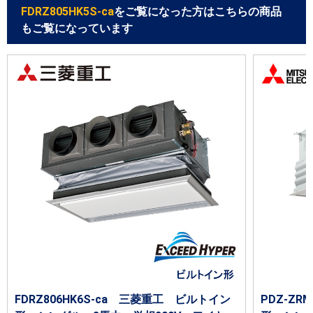
FDRZ805HK5S-ca
をご覧になった方はこちらの商品
もご覧になっています
FDRZ806HK6S-ca 三菱重工 ビルトイン
PDZ-Z