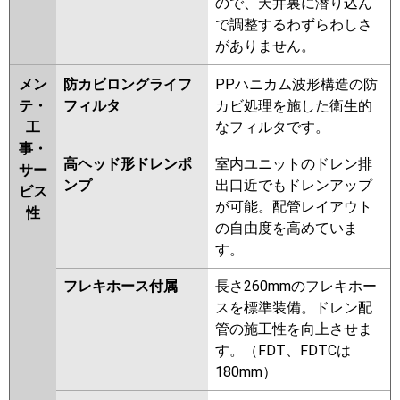
ので、天井裏に潜り込ん
で調整するわずらわしさ
がありません。
メン
防カビロングライフ
PPハニカム波形構造の防
テ・
フィルタ
カビ処理を施した衛生的
工
なフィルタです。
事・
高ヘッド形ドレンポ
室内ユニットのドレン排
サー
ンプ
出口近でもドレンアップ
ビス
が可能。配管レイアウト
性
の自由度を高めていま
す。
フレキホース付属
長さ260mmのフレキホー
スを標準装備。ドレン配
管の施工性を向上させま
す。（FDT、FDTCは
180mm）