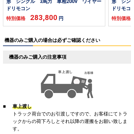
形 シングル 3馬力 単相200V ワイヤー
形 シング
ドリモコン
ドリモコ
283,800
特別価格
円
特別価
機器のみご購入の場合は必ずご確認ください
機器のみご購入の注意事項
■
車上渡し
トラック荷台でのお引渡しですので、お客様にてトラ
ックからの荷下ろしとそれ以降の運搬をお願い致しま
す。