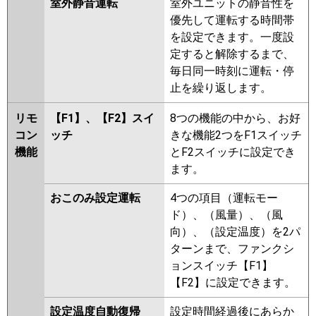
室外静音運転
室外ユニットの静音性を
優先して運転する時間帯
を設定できます。一度設
定すると解除するまで、
毎日同一時刻に運転・停
止を繰り返します。
リモ
【F1】、【F2】スイ
8つの機能の中から、お好
コン
ッチ
きな機能2つをF1スイッチ
機能
とF2スイッチに設定でき
ます。
おこのみ設定運転
4つの項目（運転モー
ド）、（風量）、（風
向）、（設定温度）を2パ
ターンまで、ファンクシ
ョンスイッチ【F1】
【F2】に設定できます。
設定温度自動復帰
設定時間経過後にあらか