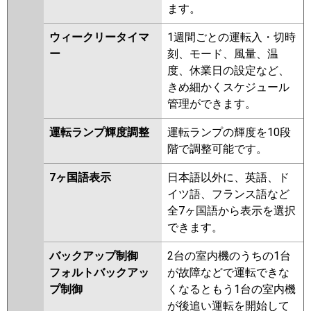
ます。
ウィークリータイマ
1週間ごとの運転入・切時
ー
刻、モード、風量、温
度、休業日の設定など、
きめ細かくスケジュール
管理ができます。
運転ランプ輝度調整
運転ランプの輝度を10段
階で調整可能です。
7ヶ国語表示
日本語以外に、英語、ド
イツ語、フランス語など
全7ヶ国語から表示を選択
できます。
バックアップ制御
2台の室内機のうちの1台
フォルトバックアッ
が故障などで運転できな
プ制御
くなるともう1台の室内機
が後追い運転を開始して