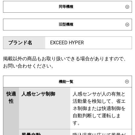
同等機種
ダイキン
SSRB80DV
旧型機種
東芝
GBXA08013JMUB
ダイキン
SSRB80CV
SSRB80BYV
ブランド名
EXCEED HYPER
三菱電機
PDZ-ZRMP80SG6
SSRB80BJV
SSRB80BFV
SSRB80BCV
日立
RCB-GP80RGHJ9
掲載以外の商品もお取り扱いできる場合がありますので、
東芝
RBXA08033JMUB
お問い合わせください。
三菱重工
FDRZ806HK6S-sil
FDRZ806HK6S-
RBXA08033JMU
RBXA08033JM
ca
機能一覧
三菱電機
PDZ-ZRMP80SG5
PDZ-
パナソニック
PA-P80F7SGC
PA-P80F7SGNC
ZRMP80SG4
PDZ-ZRMP80SG3
快適
人感センサ制御
人感センサが人の有無と
PDZ-ZRMP80SG2
PDZ-
性
活動量を検知して、省エ
ZRMP80SGZ
PDZ-ZRMP80SGY
ネ制御または快適制御を
PDZ-ZRMP80SGV
PDZ-
自動判断して運転しま
ZRMP80SGR
す。
日立
RCB-GP80RGHJ8
RCB-