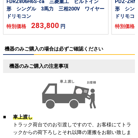
FDRZ806H6S-ca 三菱重工 ビルトイン
PDZ-Z
形 シングル 3馬力 三相200V ワイヤー
形 シング
ドリモコン
ドリモコ
283,800
特別価格
円
特別価
機器のみご購入の場合は必ずご確認ください
機器のみご購入の注意事項
■
車上渡し
トラック荷台でのお引渡しですので、お客様にてトラ
ックからの荷下ろしとそれ以降の運搬をお願い致しま