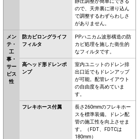
静圧調整が簡単にできる
ので、天井裏に潜り込ん
で調整するわずらわしさ
がありません。
メン
防カビロングライフ
PPハニカム波形構造の防
テ・
フィルタ
カビ処理を施した衛生的
工
なフィルタです。
事・
高ヘッド形ドレンポ
室内ユニットのドレン排
サー
ンプ
出口近でもドレンアップ
ビス
が可能。配管レイアウト
性
の自由度を高めていま
す。
フレキホース付属
長さ260mmのフレキホー
スを標準装備。ドレン配
管の施工性を向上させま
す。（FDT、FDTCは
180mm）