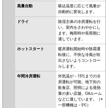
PDZ-ZRMP80GR
風量自動
吸込温度に応じて風量が
自動的に変化します。
日立
RCB-GP80RGH8
RCB-GP80RGH7
RCB-GP80RGH6
RCB-GP80RGH5
ドライ
除湿主体の冷房運転を行
RCB-GP80RGH4
RCB-AP80GH7
い、室内をさわやかにし
RCB-GP80RGH3
RCB-AP80GH6
ます。梅雨時や長雨期に
RCB-GP80RGH2
適しています。
三菱重工
FDRZ805H5SA-ca
FDRZ805H5SA-
ホットスタート
暖房運転開始時や除霜運
sil
FDRZ805H5S-ca
転後に、不快な冷風が吹
FDRZ805H5S-sil
FDRZ805H5S-
出さないようコントロー
silent
ルします。
パナソニック
PA-P80F7GB
PA-P80F7GNB
PA-
年間冷房運転
外気温が－15℃までの冷
P80F7GN
PA-P80F7G
PA-
房運転が可能。地下街の
P80F6GNB
PA-P80F6GB
PA-
飲食店、照明による発熱
P80F6G
PA-P80F6GN
量の多い店舗、OAルーム
などに適しています。（※
一部機種は－5℃）