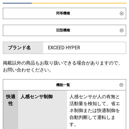
同等機種
ダイキン
SSRB80DT
旧型機種
東芝
GBXA08013MUB
ダイキン
SSRB80CT
SSRB80BYT
ブランド名
EXCEED HYPER
三菱電機
PDZ-DHRMP80G6
PDZ-
SSRB80BJT
SSRB80BFT
ZRMP80G6
SSRB80BCT
掲載以外の商品もお取り扱いできる場合がありますので、
日立
RCB-GP80RGH9
東芝
RBXA08033MUB
RBXA08033MU
お問い合わせください。
RBXA08033M
三菱重工
FDRZ806H6S-sil
FDRZ806H6S-ca
機能一覧
三菱電機
PDZ-DHRMP80G5
PDZ-
パナソニック
PA-P80F7GNC
PA-P80F7GC
ZRMP80G5
PDZ-DHRMP80G4
快適
人感センサ制御
人感センサが人の有無と
PDZ-ZRMP80G4
PDZ-
性
活動量を検知して、省エ
DHRMP80G3
PDZ-ZRMP80G3
ネ制御または快適制御を
PDZ-DHRMP80G2
PDZ-
自動判断して運転しま
ZRMP80G2
PDZ-ZRMP80GZ
す。
PDZ-ZRMP80GY
PDZ-ZRMP80GV