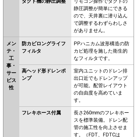
ダクト機の静圧調整
リモコン操作でダクトの
静圧調整が簡単にできる
ので、天井裏に潜り込ん
で調整するわずらわしさ
がありません。
メン
防カビロングライフ
PPハニカム波形構造の防
テ・
フィルタ
カビ処理を施した衛生的
工
なフィルタです。
事・
高ヘッド形ドレンポ
室内ユニットのドレン排
サー
ンプ
出口近でもドレンアップ
ビス
が可能。配管レイアウト
性
の自由度を高めていま
す。
フレキホース付属
長さ260mmのフレキホー
スを標準装備。ドレン配
管の施工性を向上させま
す。（FDT、FDTCは