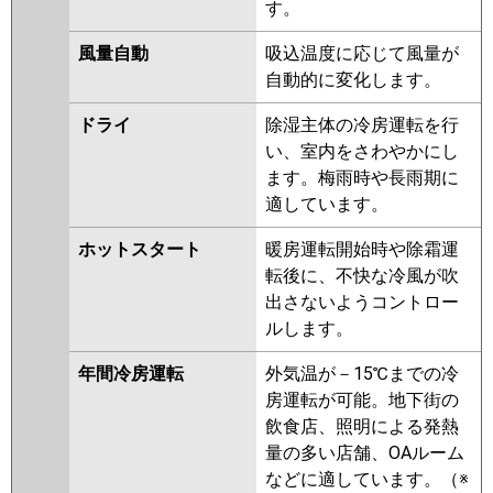
す。
日立
RCB-GP63RGHJ8
RCB-
風量自動
吸込温度に応じて風量が
GP63RGHJ7
RCB-GP63RGHJ6
自動的に変化します。
RCB-GP63RGHJ5
RCB-
GP63RGHJ4
RCB-AP63GHJ7
ドライ
除湿主体の冷房運転を行
RCB-GP63RGHJ3
RCB-AP63GHJ6
い、室内をさわやかにし
RCB-GP63RGHJ2
ます。梅雨時や長雨期に
適しています。
三菱重工
FDRZ635HKA5SA-ca
FDRZ635HKA5SA-sil
ホットスタート
暖房運転開始時や除霜運
FDRZ635HK5SA-ca
転後に、不快な冷風が吹
FDRZ635HK5SA-sil
出さないようコントロー
FDRZ635HK5S-sil
FDRZ635HK5S-
ルします。
ca
FDRZ635HK5S-silent
年間冷房運転
外気温が－15℃までの冷
パナソニック
PA-P63F7SGNB
PA-P63F7SGB
房運転が可能。地下街の
PA-P63F7SG
PA-P63F7SGN
PA-
飲食店、照明による発熱
P63F6SGB
PA-P63F6SGNB
PA-
量の多い店舗、OAルーム
P63F6SG
PA-P63F6SGN
などに適しています。（※