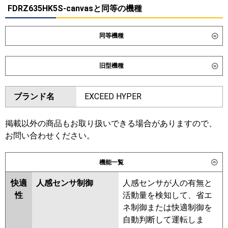
FDRZ635HK5S-canvasと同等の機種
同等機種
ダイキン
SSRB63DV
旧型機種
東芝
GBXA06313JMUB
ダイキン
SSRB63CV
SSRB63BYV
ブランド名
EXCEED HYPER
三菱電機
PDZ-ZRMP63SG6
SSRB63BJV
SSRB63BFV
SSRB63BCV
日立
RCB-GP63RGHJ9
掲載以外の商品もお取り扱いできる場合がありますので、
東芝
RBXA06333JMUB
お問い合わせください。
三菱重工
FDRZ636HK6S-ca
FDRZ636HK6S-
RBXA06333JMU
sil
機能一覧
三菱電機
PDZ-ZRMP63SG5
PDZ-
パナソニック
PA-P63F7SGNC
PA-P63F7SGC
ZRMP63SG4
PDZ-ZRMP63SG3
快適
人感センサ制御
人感センサが人の有無と
PDZ-ZRMP63SG2
PDZ-
性
活動量を検知して、省エ
ZRMP63SGZ
PDZ-ZRMP63SGY
ネ制御または快適制御を
PDZ-ZRMP63SGV
PDZ-
自動判断して運転しま
ZRMP63SGR