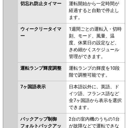
切忘れ防止タイマー
運転開始から一定時間が
経過すると自動で停止し
ます。
ウィークリータイマ
1週間ごとの運転入・切時
ー
刻、モード、風量、温
度、休業日の設定など、
きめ細かくスケジュール
管理ができます。
運転ランプ輝度調整
運転ランプの輝度を10段
階で調整可能です。
7ヶ国語表示
日本語以外に、英語、ド
イツ語、フランス語など
全7ヶ国語から表示を選択
できます。
バックアップ制御
2台の室内機のうちの1台
フォルトバックアッ
が故障などで運転できな