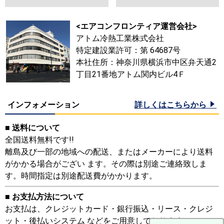
<エアコンフロンティア運営会社>
アトム冷熱工業株式会社
特定建設業許可：第 64687号
本社住所：神奈川県横浜市中区弁天通2
丁目21番地アトム関内ビル4Ｆ
インフォメーション
詳しくはこちらから
■ 送料について
全国送料無料です!!
離島及び一部の地域への配送、またはメーカーにより送料
がかかる場合がござい ます。その際は別途ご連絡致しま
す。時間指定は別途配送費がかかります。
■ お支払方法について
お支払は、クレジットカード・銀行振込・リース・クレジ
ット・後払いシステム などをご用意しております。