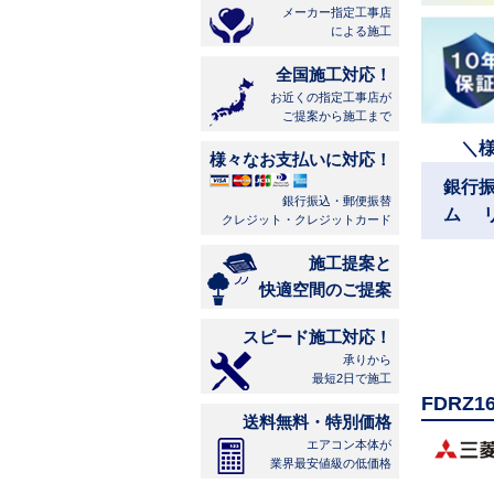
メーカー指定工事店
による施工
全国施工対応！
お近くの指定工事店が
ご提案から施工まで
＼
様々なお支払いに対応！
銀行
銀行振込・郵便振替
ム 
クレジット・クレジットカード
施工提案と
快適空間のご提案
スピード施工対応！
承りから
最短2日で施工
FDRZ
送料無料・特別価格
エアコン本体が
業界最安値級の低価格