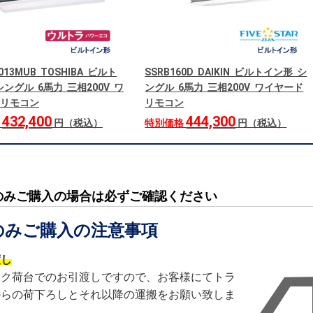
013MUB TOSHIBA ビルト
SSRB160D DAIKIN ビルトイン形 シ
ングル 6馬力 三相200V ワ
ングル 6馬力 三相200V ワイヤード
リモコン
リモコン
432,400
444,300
格
円（税込）
特別価格
円（税込）
のみご購入の場合は必ずご確認ください
のみご購入の注意事項
渡し
ック荷台でのお引渡しですので、お客様にてトラ
からの荷下ろしとそれ以降の運搬をお願い致しま