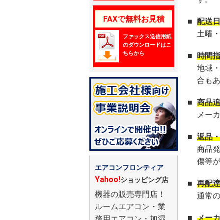
FAXで無料お見積
■
配送
土曜
ファックス送信用紙
のダウンロードはこ
ちらから
■
時間
地域
合も
■
商品
メー
■
返品
商品
傷等
エアコンフロンティア
Yahoo!
ショッピング店
■
再配
機器の販売専門店！
通常
ルームエアコン・業
■
メー
務用エアコン・加湿