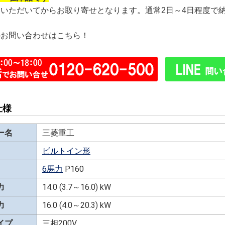
文いただいてからお取り寄せとなります。通常2日～4日程度で
のお問い合わせはこちら！
仕様
ー名
三菱重工
ビルトイン形
6馬力
P160
力
14.0 (3.7～16.0) kW
力
16.0 (4.0～20.3) kW
イプ
三相200V