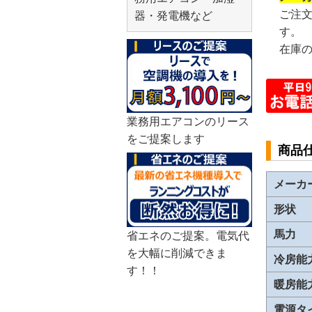
ご注
器・発電機など
す。
在庫
業務用エアコンのリース
をご提案します
商品
メーカ
形状
馬力
省エネのご提案。電気代
を大幅に削減できま
冷房能
す！！
暖房能
電源タ