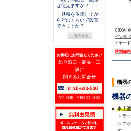
は使えますか？
・見積を依頼してか
らどのくらいで設置
できますか？
GBXA16
一覧を見る
イン形 シ
イヤード
特別価
お気軽にお問合せください
総合窓口・商品・工
事に
関するお問合せ
機器
0120-620-500
機器
受付時間 平日9:00-18:00
■
車上
トラ
ック
す。