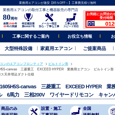
業務用エアコンが激安【85％OFF～】工事費見積り無料
業務用エアコンの取付工事と機器販売の専門店
お気軽にお問合わ
80
受付時間 平
周年
012
創業
1946
年
特定建設業
メーカー指定
工事は全国
80
年の実績
第64687号
安心・丁寧な工事
スピード対応
工事に関するご案内
お役立ち情報
お
大型特殊設備
家庭用エアコン
ご提案商品
コンのエアコンフロンティア
ビルトイン形
05H5S-canvas 三菱重工 EXCEED HYPER 業務用エアコン ビルトイン
バス天井埋込ダクト仕様
Z1605H5S-canvas 三菱重工 EXCEED HYP
ル 6馬力 三相200V ワイヤードリモコン キャ
商品のみ
設置・施工
全国
発送可能
工事可能
送料無料