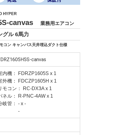
D HYPER
5S-canvas
業務用エアコン
ングル 6馬力
ドリモコン キャンバス天井埋込ダクト仕様
FDRZ1605H5S-canvas
室内機： FDRZP1605S x 1
室外機： FDCZP1605H x 1
リモコン： RC-DX3A x 1
パネル： R-PNC-4AW x 1
分岐管： - x -
-