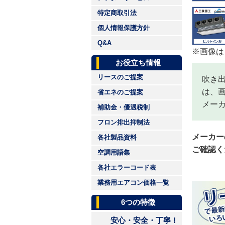
特定商取引法
個人情報保護方針
Q&A
※画像は
お役立ち情報
リースのご提案
吹き
は、
省エネのご提案
メー
補助金・優遇税制
フロン排出抑制法
メーカー
各社製品資料
ご確認く
空調用語集
各社エラーコード表
業務用エアコン価格一覧
6つの特徴
安心・安全・丁寧！