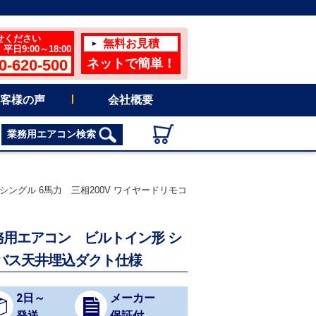
せください
無料お見積
日9:00～18:00
0-620-500
ネットで簡単！
客様の声
会社概要
業務用エアコン検索
形 シングル 6馬力 三相200V ワイヤードリモコ
ER 業務用エアコン ビルトイン形 シ
ンバス天井埋込ダクト仕様
2日～
メーカー
発送
保証付