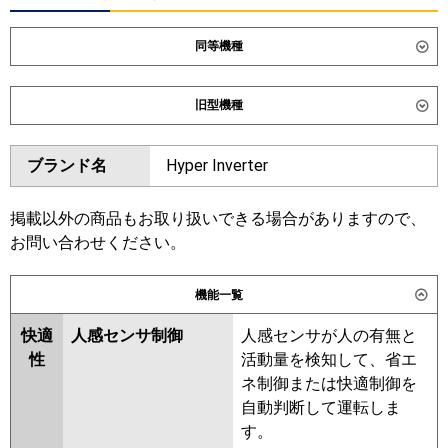
同等機種
ダイキン
SZRB56CV
旧型機種
東芝
GBSA05613JMUB
ダイキン
SZRB56BYV
SZRB56BJV
ブランド名
Hyper Inverter
三菱電機
PDZ-ERMP56SG6
SZRB56BFV
SZRB56BCV
日立
RCB-GP56RSHJ12
東芝
RBSA05633JMUB
掲載以外の商品もお取り扱いできる場合がありますので、
RBSA05633JMU
RBSA05633JM
お問い合わせください。
三菱重工
FDRV566HK6S-ca
FDRV566HK6S-
ABSA05657JM
sil
機能一覧
三菱電機
PDZ-ERMP56SG5
PDZ-
パナソニック
PA-P56F7SHNC
PA-P56F7SHC
ERMP56SG4
PDZ-ERMP56SG3
快適
人感センサ制御
人感センサが人の有無と
PDZ-ERMP56SG2
PDZ-
性
活動量を検知して、省エ
ERMP56SGZ
PDZ-ERMP56SGY
ネ制御または快適制御を
PDZ-ERMP56SGV
PDZ-
自動判断して運転しま
ERMP56SGR
す。