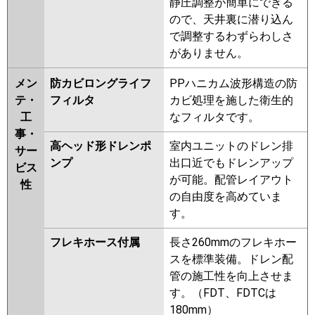
静圧調整が簡単にできる
ので、天井裏に潜り込ん
で調整するわずらわしさ
がありません。
メン
防カビロングライフ
PPハニカム波形構造の防
テ・
フィルタ
カビ処理を施した衛生的
工
なフィルタです。
事・
高ヘッド形ドレンポ
室内ユニットのドレン排
サー
ンプ
出口近でもドレンアップ
ビス
が可能。配管レイアウト
性
の自由度を高めていま
す。
フレキホース付属
長さ260mmのフレキホー
スを標準装備。ドレン配
管の施工性を向上させま
す。（FDT、FDTCは
180mm）