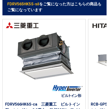
FDRV565HK5S-sil
をご覧になった方はこちらの商品も
ご覧になっています
FDRV566HK6S-ca 三菱重工 ビルトイン
RCB-G