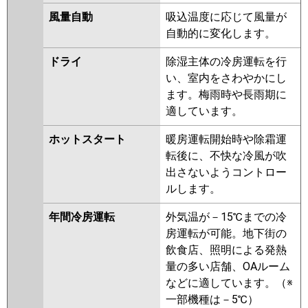
日立
RCB-GP56RSHJ11
RCB-
風量自動
吸込温度に応じて風量が
GP56RSHJ9
RCB-GP56RSHJ8
自動的に変化します。
RCB-GP56RSHJ7
RCB-
GP56RSHJ6
RCB-GP56RSHJ5
ドライ
除湿主体の冷房運転を行
RCB-GP56RSHJ4
RCB-
い、室内をさわやかにし
GP56RSHJ3
ます。梅雨時や長雨期に
適しています。
三菱重工
FDRV565HKA5SA-ca
FDRV565HKA5SA-sil
ホットスタート
暖房運転開始時や除霜運
FDRV565HK5SA-ca
転後に、不快な冷風が吹
FDRV565HK5SA-sil
出さないようコントロー
FDRV565HK5S-ca
FDRV565HK5S-
ルします。
canvas
FDRV565HK5S-silent
年間冷房運転
外気温が－15℃までの冷
パナソニック
PA-P56F7SHNB
PA-P56F7SHB
房運転が可能。地下街の
PA-P56F7SH
PA-P56F7SHN
PA-
飲食店、照明による発熱
P56F6SHNB
PA-P56F6SHB
PA-
量の多い店舗、OAルーム
P56F6SH
PA-P56F6SHN
などに適しています。（※
一部機種は－5℃）