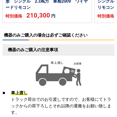
形 シングル 2.3馬力 単相200V ワイヤ
シングル 
ードリモコン
リモコン
210,300
特別価格
円
特別価
機器のみご購入の場合は必ずご確認ください
機器のみご購入の注意事項
■
車上渡し
トラック荷台でのお引渡しですので、お客様にてトラ
ックからの荷下ろしとそれ以降の運搬をお願い致しま
す。