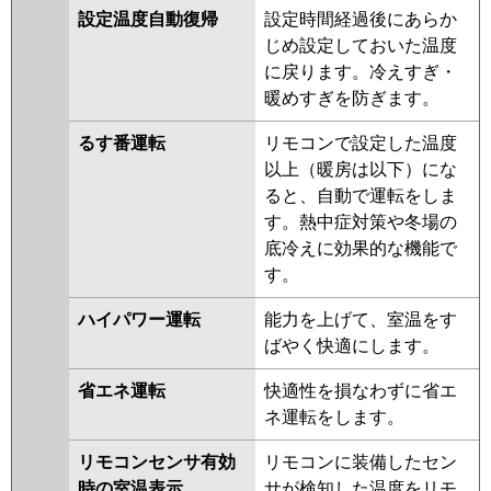
設定温度自動復帰
設定時間経過後にあらか
じめ設定しておいた温度
に戻ります。冷えすぎ・
暖めすぎを防ぎます。
るす番運転
リモコンで設定した温度
以上（暖房は以下）にな
ると、自動で運転をしま
す。熱中症対策や冬場の
底冷えに効果的な機能で
す。
ハイパワー運転
能力を上げて、室温をす
ばやく快適にします。
省エネ運転
快適性を損なわずに省エ
ネ運転をします。
リモコンセンサ有効
リモコンに装備したセン
時の室温表示
サが検知した温度をリモ