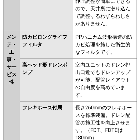
静圧調整が簡単にできる
ので、天井裏に潜り込ん
で調整するわずらわしさ
がありません。
メン
防カビロングライフ
PPハニカム波形構造の防
テ・
フィルタ
カビ処理を施した衛生的
工
なフィルタです。
事・
高ヘッド形ドレンポ
室内ユニットのドレン排
サー
ンプ
出口近でもドレンアップ
ビス
が可能。配管レイアウト
性
の自由度を高めていま
す。
フレキホース付属
長さ260mmのフレキホー
スを標準装備。ドレン配
管の施工性を向上させま
す。（FDT、FDTCは
180mm）