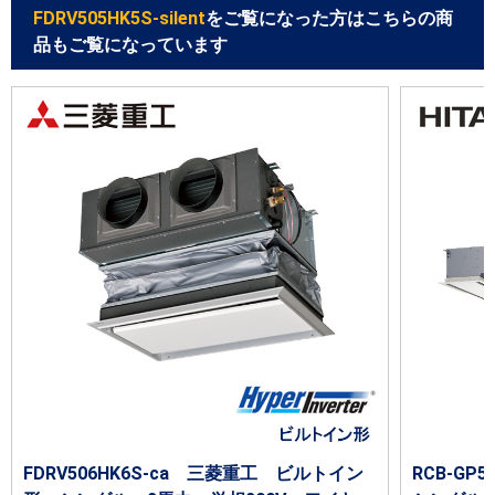
FDRV505HK5S-silent
をご覧になった方はこちらの商
品もご覧になっています
FDRV506HK6S-ca 三菱重工 ビルトイン
RCB-G