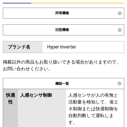
同等機種
ダイキン
SZRB50CV
旧型機種
東芝
GBSA05013JMUB
ダイキン
SZRB50BYV
SZRB50BJV
ブランド名
Hyper Inverter
三菱電機
PDZ-ERMP50SG6
SZRB50BFV
SZRB50BCV
日立
RCB-GP50RSHJ12
東芝
RBSA05033JMUB
掲載以外の商品もお取り扱いできる場合がありますので、
RBSA05033JMU
RBSA05033JM
お問い合わせください。
三菱重工
FDRV506HK6S-sil
FDRV506HK6S-
ABSA05057JM
ca
機能一覧
三菱電機
PDZ-ERMP50SG5
PDZ-
パナソニック
PA-P50F7SHNC
PA-P50F7SHC
ERMP50SG4
PDZ-ERMP50SG3
快適
人感センサ制御
人感センサが人の有無と
PDZ-ERMP50SG2
PDZ-
性
活動量を検知して、省エ
ERMP50SGZ
PDZ-ERMP50SGY
ネ制御または快適制御を
PDZ-ERMP50SGV
PDZ-
自動判断して運転しま
ERMP50SGR
す。