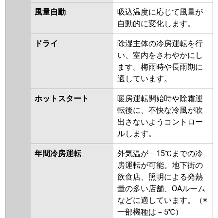
日立
RCB-GP50RSHJ11
RCB-
風量自動
吸込温度に応じて風量が
GP50RSHJ9
RCB-GP50RSHJ8
自動的に変化します。
RCB-GP50RSHJ7
RCB-
GP50RSHJ6
RCB-GP50RSHJ5
ドライ
除湿主体の冷房運転を行
RCB-GP50RSHJ4
RCB-
い、室内をさわやかにし
GP50RSHJ3
ます。梅雨時や長雨期に
適しています。
三菱重工
FDRV505HKA5SA-ca
FDRV505HKA5SA-sil
ホットスタート
暖房運転開始時や除霜運
FDRV505HK5SA-ca
転後に、不快な冷風が吹
FDRV505HK5SA-sil
出さないようコントロー
FDRV505HK5S-ca
FDRV505HK5S-
ルします。
sil
FDRV505HK5S-canvas
年間冷房運転
外気温が－15℃までの冷
パナソニック
PA-P50F7SHB
PA-P50F7SHNB
房運転が可能。地下街の
PA-P50F7SHN
PA-P50F7SH
PA-
飲食店、照明による発熱
P50F6SHB
PA-P50F6SHNB
PA-
量の多い店舗、OAルーム
P50F6SH
PA-P50F6SHN
などに適しています。（※
一部機種は－5℃）