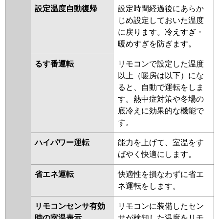
設定温度自動復帰
設定時間経過後にあらか
じめ設定しておいた温度
に戻ります。冷えすぎ・
暖めすぎを防ぎます。
るす番運転
リモコンで設定した温度
以上（暖房は以下）にな
ると、自動で運転をしま
す。熱中症対策や冬場の
底冷えに効果的な機能で
す。
ハイパワー運転
能力を上げて、室温をす
ばやく快適にします。
省エネ運転
快適性を損なわずに省エ
ネ運転をします。
リモコンセンサ有効
リモコンに装備したセン
時の室温表示
サが検知した温度をリモ