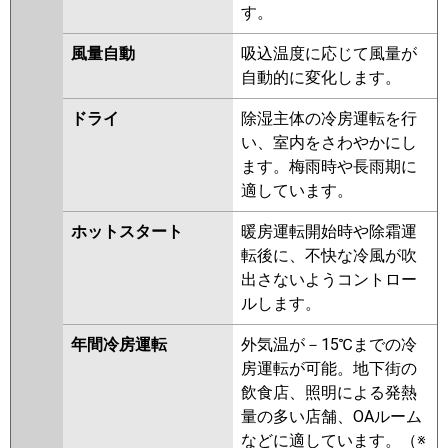
す。
風量自動
吸込温度に応じて風量が
自動的に変化します。
ドライ
除湿主体の冷房運転を行
い、室内をさわやかにし
ます。梅雨時や長雨期に
適しています。
ホットスタート
暖房運転開始時や除霜運
転後に、不快な冷風が吹
出さないようコントロー
ルします。
年間冷房運転
外気温が－15℃までの冷
房運転が可能。地下街の
飲食店、照明による発熱
量の多い店舗、OAルーム
などに適しています。（※