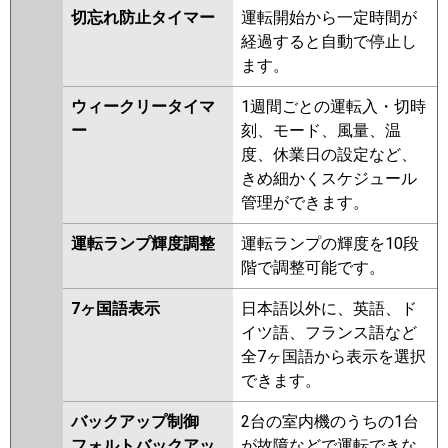
切忘れ防止タイマー
運転開始から一定時間が
経過すると自動で停止し
ます。
ウィークリータイマ
1週間ごとの運転入・切時
ー
刻、モード、風量、温
度、休業日の設定など、
きめ細かくスケジュール
管理ができます。
運転ランプ輝度調整
運転ランプの輝度を10段
階で調整可能です。
7ヶ国語表示
日本語以外に、英語、ド
イツ語、フランス語など
全7ヶ国語から表示を選択
できます。
バックアップ制御
2台の室内機のうちの1台
フォルトバックアッ
が故障などで運転できな