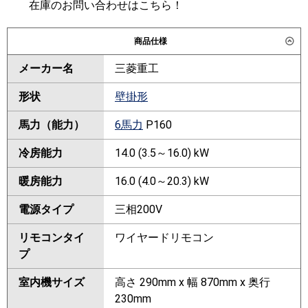
在庫のお問い合わせはこちら！
商品仕様
メーカー名
三菱重工
形状
壁掛形
馬力（能力）
6馬力
P160
冷房能力
14.0 (3.5～16.0) kW
暖房能力
16.0 (4.0～20.3) kW
電源タイプ
三相200V
リモコンタイ
ワイヤードリモコン
プ
室内機サイズ
高さ 290mm x 幅 870mm x 奥行
230mm