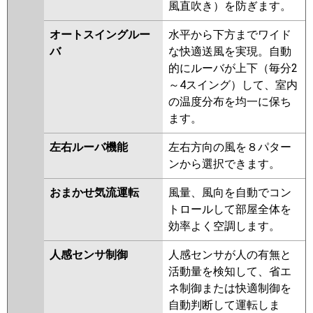
風直吹き）を防ぎます。
日立
RPK-GP160RGHG8
RPK-
GP160RGHG7
RPK-GP160RGHG6
オートスイングルー
水平から下方までワイド
RPK-GP160RGHG5
RPK-
バ
な快適送風を実現。自動
GP160RGHG4
RPK-GP160RGHG3
的にルーバが上下（毎分2
RPK-AP160GHG7-kobe
RPK-
～4スイング）して、室内
AP160GHG7
RPK-GP160RGHG2
の温度分布を均一に保ち
ます。
三菱重工
FDKZ1605HT5SA
左右ルーバ機能
左右方向の風を８パター
パナソニック
PA-P160K7GTBX
PA-P160K7GTB
ンから選択できます。
PA-P160K7GT
PA-P160K6GTB
PA-P160K6GTA
おまかせ気流運転
風量、風向を自動でコン
トロールして部屋全体を
効率よく空調します。
人感センサ制御
人感センサが人の有無と
活動量を検知して、省エ
ネ制御または快適制御を
自動判断して運転しま