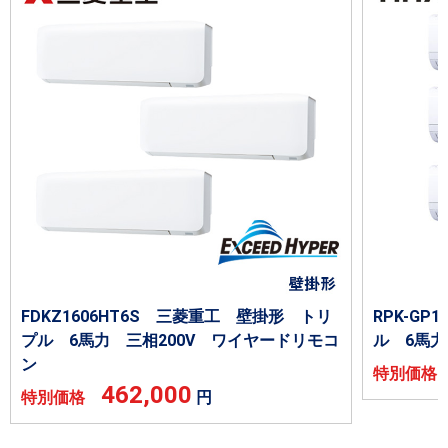
FDKZ1606HT6S 三菱重工 壁掛形 トリ
RPK-G
プル 6馬力 三相200V ワイヤードリモコ
ル 6馬力
ン
特別価
462,000
特別価格
円