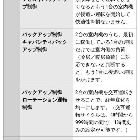
プ制御
くなるともう1台の室内機
が後追い運転を開始して
快適性を損ないません。
バックアップ制御
2台の室内機のうち、最初
キャパシティバック
に稼働している1台の運転
アップ制御
だけでは室内側の負荷
（冷房／暖房負荷）に対
応できないと判断する
と、もう1台に後追い運転
をかけます。
バックアップ制御
2台の室内機を交互運転さ
ローテーション運転
せることで、経年変化を
制御
均一にします。（交互運
転サイクルは、1時間から
999時間の間で、1時間刻
みの設定が可能です。）