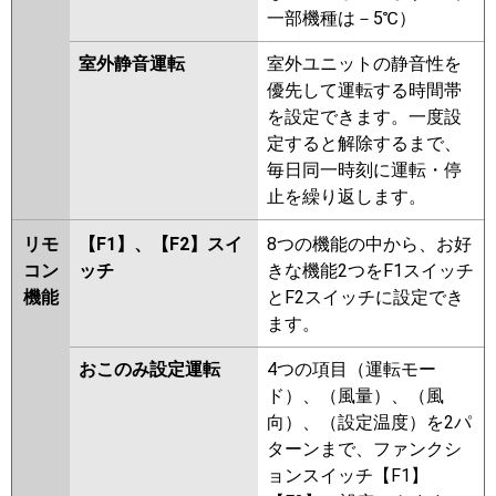
一部機種は－5℃）
室外静音運転
室外ユニットの静音性を
優先して運転する時間帯
を設定できます。一度設
定すると解除するまで、
毎日同一時刻に運転・停
止を繰り返します。
リモ
【F1】、【F2】スイ
8つの機能の中から、お好
コン
ッチ
きな機能2つをF1スイッチ
機能
とF2スイッチに設定でき
ます。
おこのみ設定運転
4つの項目（運転モー
ド）、（風量）、（風
向）、（設定温度）を2パ
ターンまで、ファンクシ
ョンスイッチ【F1】