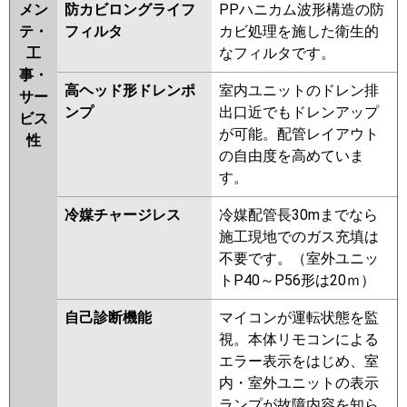
メン
防カビロングライフ
PPハニカム波形構造の防
テ・
フィルタ
カビ処理を施した衛生的
工
なフィルタです。
事・
高ヘッド形ドレンポ
室内ユニットのドレン排
サー
ンプ
出口近でもドレンアップ
ビス
が可能。配管レイアウト
性
の自由度を高めていま
す。
冷媒チャージレス
冷媒配管長30mまでなら
施工現地でのガス充填は
不要です。（室外ユニッ
トP40～P56形は20ｍ）
自己診断機能
マイコンが運転状態を監
視。本体リモコンによる
エラー表示をはじめ、室
内・室外ユニットの表示
ランプが故障内容を知ら