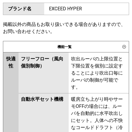
ダイキン
SSRA160CM
SSRA160CNM
ブランド名
EXCEED HYPER
三菱電機
PKZT-ZRMP160LL6
PKZT-
SSRA160BYM
SSRA160BYNM
ZRMP160L6
SSRA160BJM
SSRA160BJNM
SSRA160BFM
SSRA160BFNM
掲載以外の商品もお取り扱いできる場合がありますので、
日立
RPK-GP160RGHG9
SSRA160BCNM
SSRA160BCM
お問い合わせください。
三菱重工
FDKZ1606HT6S
東芝
機能一覧
パナソニック
PA-P160K7GTC
PA-P160K7GTCX
三菱電機
PKZT-ZRMP160LL5
PKZT-
快適
フリーフロー（風向
吹出ルーバの上限位置と
ZRMP160L5
PKZT-ZRMP160LL4
性
個別制御）
下限位置を個別に設定す
PKZT-ZRMP160L4
PKZT-
ることにより吹出口毎に
ZRMP160L3
PKZT-ZRMP160LL3
ルーバの制御が可能で
PKZT-ZRMP160LL2
PKZT-
す。
ZRMP160L2
PKZT-ZRMP160KLZ
PKZT-ZRMP160KZ
PKZT-
自動水平セット機構
暖房立ち上がり時やサー
ZRMP160KY
PKZT-ZRMP160KLY
モOFFの場合には、ルー
PKZT-ZRMP160KLV
PKZT-
バを自動的に水平吹出し
ZRMP160KV
PKZT-ZRMP160KR
にセット。人体への不快
PKZT-ZRMP160KLR
なコールドドラフト（冷