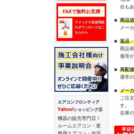
合も
FAXで無料お見積
■
商品
ファックス送信用紙
メー
のダウンロードはこ
ちらから
■
返品
商品
傷等
■
再配
通常
■
メー
ご注
エアコンフロンティア
す。
Yahoo!
ショッピング店
在庫
機器の販売専門店！
ルームエアコン・業
務用エアコン・加湿