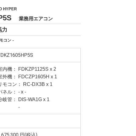
D HYPER
HP5S
業務用エアコン
馬力
モコン -
FDKZ1605HP5S
室内機： FDKZP1125S x 2
室外機： FDCZP1605H x 1
リモコン： RC-DX3B x 1
パネル： - x -
分岐管： DIS-WA1G x 1
-
,675,300
円(税込)