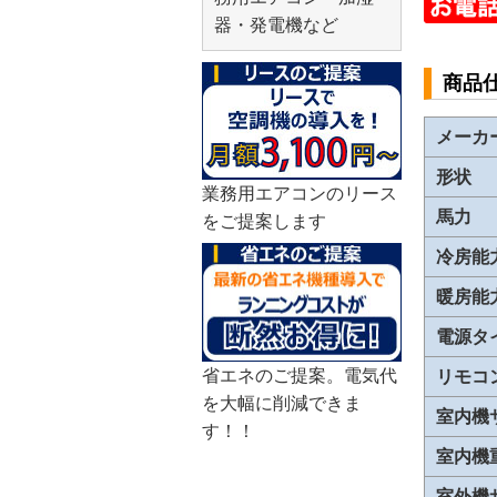
器・発電機など
商品
メーカ
形状
業務用エアコンのリース
馬力
をご提案します
冷房能
暖房能
電源タ
省エネのご提案。電気代
リモコ
を大幅に削減できま
室内機
す！！
室内機
室外機