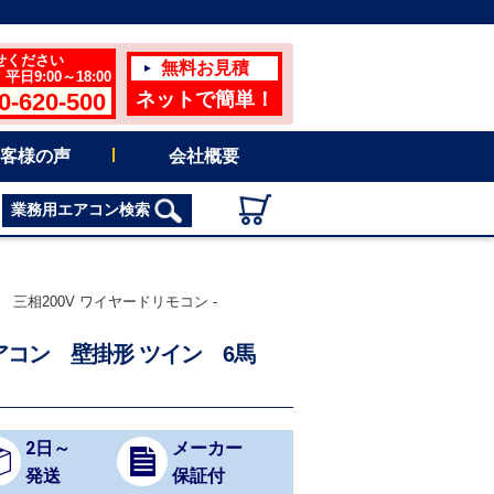
せください
無料お見積
日9:00～18:00
0-620-500
ネットで簡単！
客様の声
会社概要
業務用エアコン検索
力 三相200V ワイヤードリモコン -
用エアコン 壁掛形 ツイン 6馬
2日～
メーカー
発送
保証付