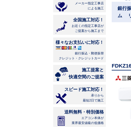
メーカー指定工事店
銀行
による施工
ム 
全国施工対応！
お近くの指定工事店が
ご提案から施工まで
様々なお支払いに対応！
銀行振込・郵便振替
クレジット・クレジットカード
FDKZ
施工提案と
快適空間のご提案
スピード施工対応！
承りから
最短2日で施工
送料無料・特別価格
エアコン本体が
業界最安値級の低価格