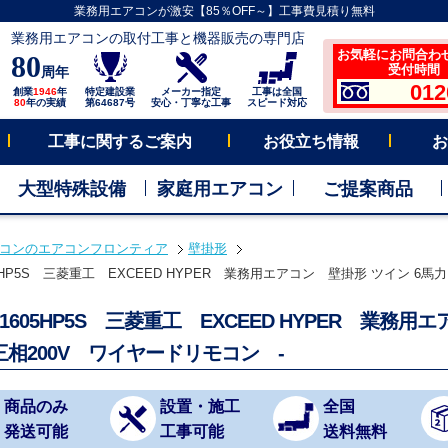
業務用エアコンが激安【85％OFF～】工事費見積り無料
業務用エアコンの取付工事と機器販売の専門店
お気軽にお問合わ
80
受付時間 平
周年
012
創業
1946
年
特定建設業
メーカー指定
工事は全国
80
年の実績
第64687号
安心・丁寧な工事
スピード対応
工事に関するご案内
お役立ち情報
お
大型特殊設備
家庭用エアコン
ご提案商品
コンのエアコンフロンティア
壁掛形
05HP5S 三菱重工 EXCEED HYPER 業務用エアコン 壁掛形 ツイン 6馬
Z1605HP5S 三菱重工 EXCEED HYPER 業務
三相200V ワイヤードリモコン -
商品のみ
設置・施工
全国
発送可能
工事可能
送料無料