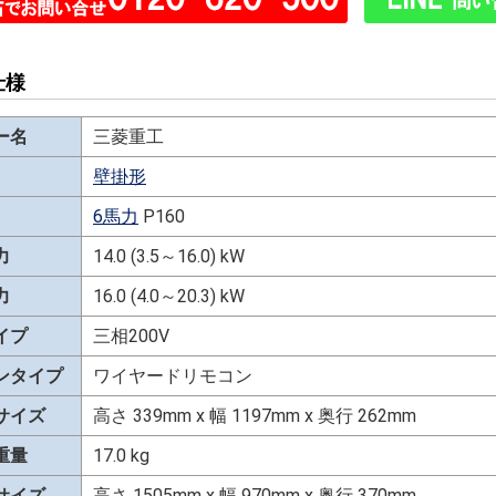
仕様
ー名
三菱重工
壁掛形
6馬力
P160
力
14.0 (3.5～16.0) kW
力
16.0 (4.0～20.3) kW
イプ
三相200V
ンタイプ
ワイヤードリモコン
サイズ
高さ 339mm x 幅 1197mm x 奥行 262mm
重量
17.0 kg
サイズ
高さ 1505mm x 幅 970mm x 奥行 370mm