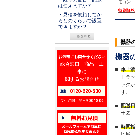
モコン
は使えますか？
特別価
・見積を依頼してか
らどのくらいで設置
できますか？
一覧を見る
機器
機器
お気軽にお問合せください
総合窓口・商品・工
■
車上
事に
トラ
関するお問合せ
ック
0120-620-500
す。
受付時間 平日9:00-18:00
■
配送
土曜
■
時間
地域