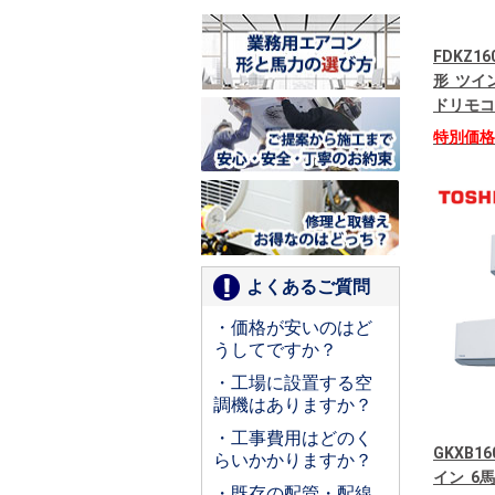
FDKZ1
形 ツイン
ドリモコ
特別価
よくあるご質問
・価格が安いのはど
うしてですか？
・工場に設置する空
調機はありますか？
・工事費用はどのく
GKXB16
らいかかりますか？
イン 6
・既存の配管・配線