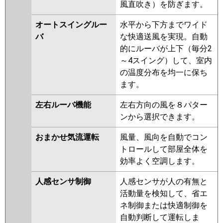
PKZ-ZRMP112K3
PKZ-
風直吹き）を防ぎます。
DHRMP112KL2
PKZ-
オートスイングルー
水平から下方までワイド
DHRMP112K2
PKZ-ZRMP112KL2
バ
な快適送風を実現。自動
PKZ-ZRMP112K2
PKZ-
的にルーバが上下（毎分2
ZRMP112KLZ
PKZ-ZRMP112KZ
～4スイング）して、室内
PKZ-ZRMP112KLY
PKZ-
の温度分布を均一に保ち
ZRMP112KY
PKZ-ZRMP112KLV
ます。
PKZ-ZRMP112KV
PKZ-
ZRMP112KR
PKZ-ZRMP112KLR
左右ルーバ機能
左右方向の風を８パター
ンから選択できます。
日立
RPK-GP112RGH5
RPK-
GP112RGH4
RPK-GP112RGH3
おまかせ気流運転
風量、風向を自動でコン
RPK-AP112GH7
RPK-GP112RGH2
トロールして部屋全体を
RPK-AP112GH6
RPK-
効率よく空調します。
GP112RGH1
人感センサ制御
人感センサが人の有無と
三菱重工
FDKZ1125H5S
活動量を検知して、省エ
ネ制御または快適制御を
パナソニック
PA-P112K7GBX
PA-P112K7GB
自動判断して運転しま
PA-P112K7G
PA-P112K6GB
PA-