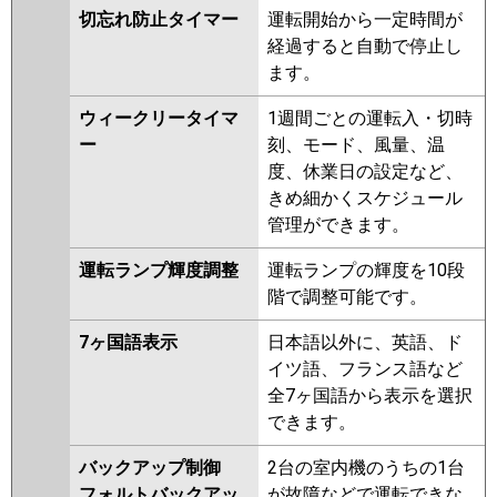
切忘れ防止タイマー
運転開始から一定時間が
経過すると自動で停止し
ます。
ウィークリータイマ
1週間ごとの運転入・切時
ー
刻、モード、風量、温
度、休業日の設定など、
きめ細かくスケジュール
管理ができます。
運転ランプ輝度調整
運転ランプの輝度を10段
階で調整可能です。
7ヶ国語表示
日本語以外に、英語、ド
イツ語、フランス語など
全7ヶ国語から表示を選択
できます。
バックアップ制御
2台の室内機のうちの1台
フォルトバックアッ
が故障などで運転できな