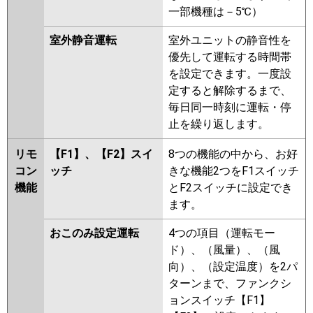
一部機種は－5℃）
室外静音運転
室外ユニットの静音性を
優先して運転する時間帯
を設定できます。一度設
定すると解除するまで、
毎日同一時刻に運転・停
止を繰り返します。
リモ
【F1】、【F2】スイ
8つの機能の中から、お好
コン
ッチ
きな機能2つをF1スイッチ
機能
とF2スイッチに設定でき
ます。
おこのみ設定運転
4つの項目（運転モー
ド）、（風量）、（風
向）、（設定温度）を2パ
ターンまで、ファンクシ
ョンスイッチ【F1】