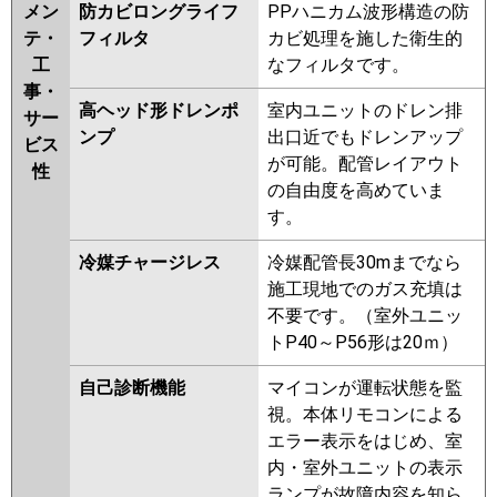
メン
防カビロングライフ
PPハニカム波形構造の防
テ・
フィルタ
カビ処理を施した衛生的
工
なフィルタです。
事・
高ヘッド形ドレンポ
室内ユニットのドレン排
サー
ンプ
出口近でもドレンアップ
ビス
が可能。配管レイアウト
性
の自由度を高めていま
す。
冷媒チャージレス
冷媒配管長30mまでなら
施工現地でのガス充填は
不要です。（室外ユニッ
トP40～P56形は20ｍ）
自己診断機能
マイコンが運転状態を監
視。本体リモコンによる
エラー表示をはじめ、室
内・室外ユニットの表示
ランプが故障内容を知ら