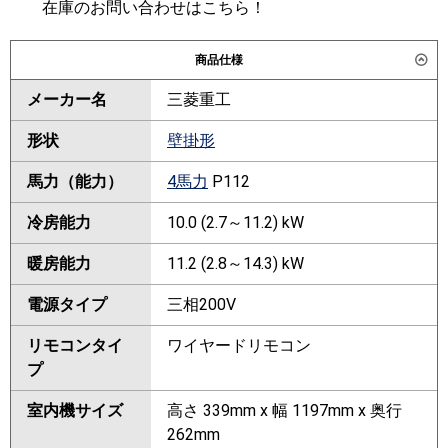
在庫のお問い合わせはこちら！
商品仕様
メーカー名
三菱重工
形状
壁掛形
馬力（能力）
4馬力
P112
冷房能力
10.0 (2.7～11.2) kW
暖房能力
11.2 (2.8～14.3) kW
電源タイプ
三相200V
リモコンタイ
ワイヤードリモコン
プ
室内機サイズ
高さ 339mm x 幅 1197mm x 奥行
262mm