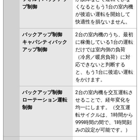
プ制御
くなるともう1台の室内機
が後追い運転を開始して
快適性を損ないません。
バックアップ制御
2台の室内機のうち、最初
キャパシティバック
に稼働している1台の運転
アップ制御
だけでは室内側の負荷
（冷房／暖房負荷）に対
応できないと判断する
と、もう1台に後追い運転
をかけます。
バックアップ制御
2台の室内機を交互運転さ
ローテーション運転
せることで、経年変化を
制御
均一にします。（交互運
転サイクルは、1時間から
999時間の間で、1時間刻
みの設定が可能です。）