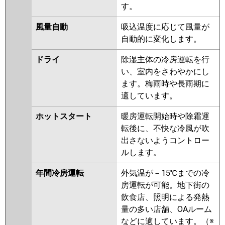
す。
P112K6GA
風量自動
吸込温度に応じて風量が
自動的に変化します。
ドライ
除湿主体の冷房運転を行
い、室内をさわやかにし
ます。梅雨時や長雨期に
適しています。
ホットスタート
暖房運転開始時や除霜運
転後に、不快な冷風が吹
出さないようコントロー
ルします。
年間冷房運転
外気温が－15℃までの冷
房運転が可能。地下街の
飲食店、照明による発熱
量の多い店舗、OAルーム
などに適しています。（※