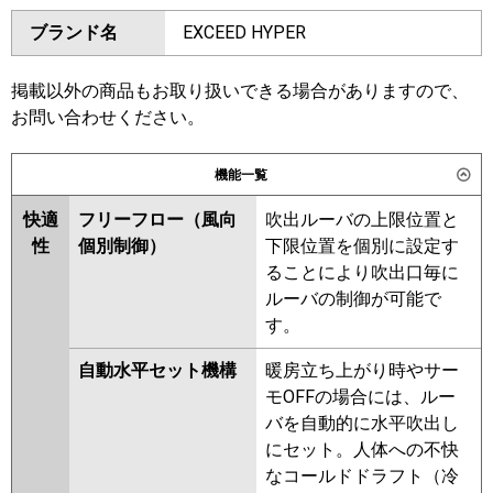
ダイキン
SSRA112C
SSRA112CN
ブランド名
EXCEED HYPER
三菱電機
PKZ-DHRMP112KL6
PKZ-
SSRA112BY
SSRA112BYN
DHRMP112K6
PKZ-ZRMP112K6
SSRA112BJ
SSRA112BJN
PKZ-ZRMP112KL6
SSRA112BF
SSRA112BFN
掲載以外の商品もお取り扱いできる場合がありますので、
SSRA112BC
SSRA112BCN
お問い合わせください。
日立
RPK-GP112RGH6
東芝
RKXA11243MUB
RKXA11243MU
機能一覧
三菱重工
FDKZ1126H6S
RKXA11243XU
RKXA11233M
RKXA11233X
RKXA11232M
快適
フリーフロー（風向
吹出ルーバの上限位置と
パナソニック
PA-P112K7GC
PA-P112K7GCX
RKXA11232X
性
個別制御）
下限位置を個別に設定す
ることにより吹出口毎に
三菱電機
PKZ-DHRMP112K5
PKZ-
ルーバの制御が可能で
DHRMP112KL5
PKZ-ZRMP112K5
す。
PKZ-ZRMP112KL5
PKZ-
DHRMP112KL4
PKZ-
自動水平セット機構
暖房立ち上がり時やサー
DHRMP112K4
PKZ-ZRMP112KL4
モOFFの場合には、ルー
PKZ-ZRMP112K4
PKZ-
バを自動的に水平吹出し
DHRMP112KL3
PKZ-
にセット。人体への不快
DHRMP112K3
PKZ-ZRMP112KL3
なコールドドラフト（冷