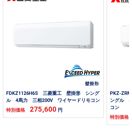
FDKZ1126H6S 三菱重工 壁掛形 シング
PKZ-Z
ル 4馬力 三相200V ワイヤードリモコン
ングル 4
コン
275,600
特別価格
円
特別価