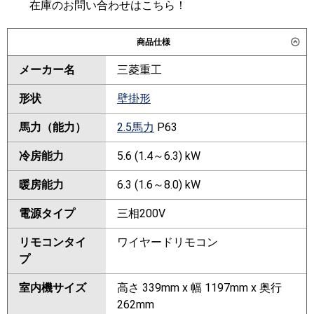
在庫のお問い合わせはこちら！
商品仕様
メーカー名
三菱重工
形状
壁掛形
馬力（能力）
2.5馬力
P63
冷房能力
5.6 (1.4～6.3) kW
暖房能力
6.3 (1.6～8.0) kW
電源タイプ
三相200V
リモコンタイ
ワイヤードリモコン
プ
室内機サイズ
高さ 339mm x 幅 1197mm x 奥行
262mm