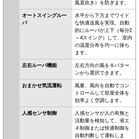
PKZ-ERMP63KL2
PKZ-
風直吹き）を防ぎます。
ERMP63K2
PKZ-ERMP63KLZ
オートスイングルー
水平から下方までワイド
PKZ-ERMP63KZ
PKZ-ERMP63KLY
バ
な快適送風を実現。自動
PKZ-ERMP63KY
PKZ-
的にルーバが上下（毎分2
ERMP63KLV
PKZ-ERMP63KV
～4スイング）して、室内
PKZ-ERMP63KR
PKZ-
の温度分布を均一に保ち
ERMP63KLR
ます。
日立
RPK-GP63RSH6
RPK-GP63RSH5
左右ルーバ機能
左右方向の風を８パター
RPK-GP63RSH4
RPK-GP63RSH3
ンから選択できます。
RPK-GP63RSH2
おまかせ気流運転
風量、風向を自動でコン
三菱重工
FDKV635HA5SA
FDKV635H5SA
トロールして部屋全体を
パナソニック
PA-P63K7HBX
PA-P63K7HB
PA-
効率よく空調します。
P63K7H
PA-P63K6CB
PA-
人感センサ制御
人感センサが人の有無と
P63K6HB
PA-P63K6HA
活動量を検知して、省エ
ネ制御または快適制御を
自動判断して運転しま