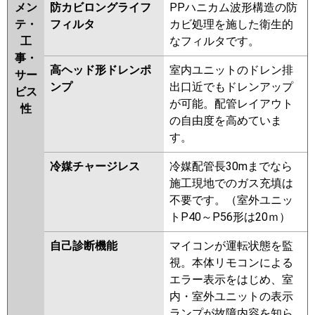
メン
防カビロングライフ
PPハニカム波形構造の防
テ・
フィルタ
カビ処理を施した衛生的
工
なフィルタです。
事・
高ヘッド形ドレンポ
室内ユニットのドレン排
サー
ンプ
出口近でもドレンアップ
ビス
が可能。配管レイアウト
性
の自由度を高めていま
す。
冷媒チャージレス
冷媒配管長30mまでなら
施工現地でのガス充填は
不要です。（室外ユニッ
トP40～P56形は20ｍ）
自己診断機能
マイコンが運転状態を監
視。本体リモコンによる
エラー表示をはじめ、室
内・室外ユニットの表示
ランプが故障内容を知ら