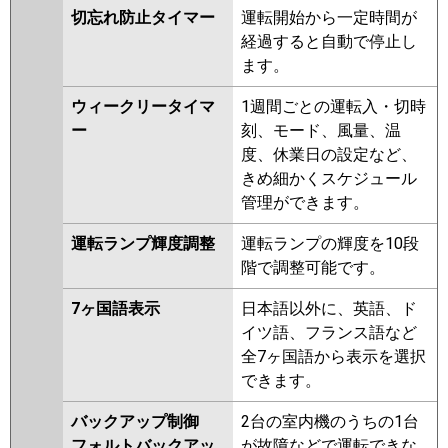
切忘れ防止タイマー
運転開始から一定時間が
経過すると自動で停止し
ます。
ウィークリータイマ
1週間ごとの運転入・切時
ー
刻、モード、風量、温
度、休業日の設定など、
きめ細かくスケジュール
管理ができます。
運転ランプ輝度調整
運転ランプの輝度を10段
階で調整可能です。
7ヶ国語表示
日本語以外に、英語、ド
イツ語、フランス語など
全7ヶ国語から表示を選択
できます。
バックアップ制御
2台の室内機のうちの1台
フォルトバックアッ
が故障などで運転できな