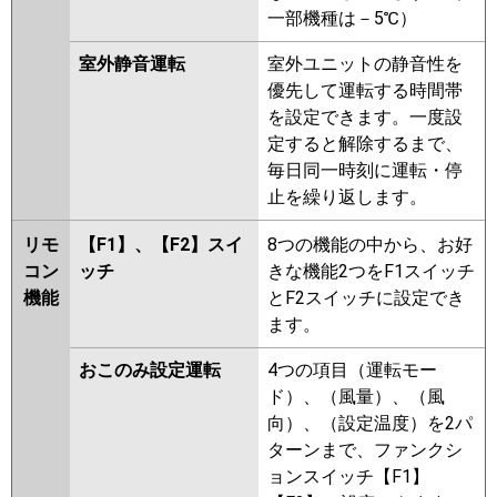
一部機種は－5℃）
室外静音運転
室外ユニットの静音性を
優先して運転する時間帯
を設定できます。一度設
定すると解除するまで、
毎日同一時刻に運転・停
止を繰り返します。
リモ
【F1】、【F2】スイ
8つの機能の中から、お好
コン
ッチ
きな機能2つをF1スイッチ
機能
とF2スイッチに設定でき
ます。
おこのみ設定運転
4つの項目（運転モー
ド）、（風量）、（風
向）、（設定温度）を2パ
ターンまで、ファンクシ
ョンスイッチ【F1】