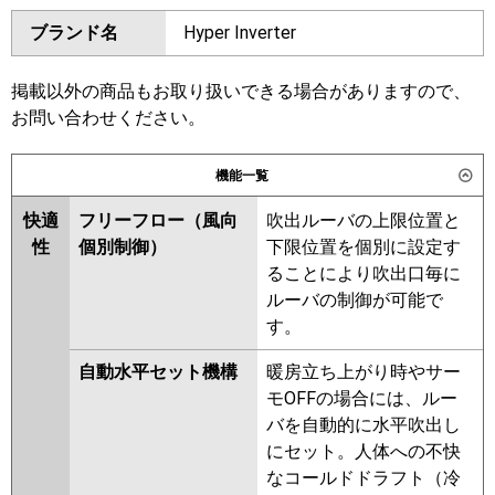
ダイキン
SZRA63BYNT
SZRA63BYT
GKSA06314XU
GKSA06314MUB
ブランド名
Hyper Inverter
SZRA63BJT
SZRA63BJNT
三菱電機
PKZ-ERMP63K6
PKZ-
SZRA63BFT
SZRA63BFNT
ERMP63KL6
SZRA63BCT
SZRA63BCNT
掲載以外の商品もお取り扱いできる場合がありますので、
お問い合わせください。
日立
RPK-GP63RSH7
東芝
RKEA06341MUB
RKSA06344MUB
RKSA06344MU
RKSA06344XU
機能一覧
三菱重工
FDKV636H6S
RKEA06341MU
RKEA06341XU
RKSA06343XU
RKSA06343MU
快適
フリーフロー（風向
吹出ルーバの上限位置と
パナソニック
PA-P63K7HCX
PA-P63K7HC
RKEA06331M
RKEA06331X
性
個別制御）
下限位置を個別に設定す
AKEA06337X
AKEA06337M
ることにより吹出口毎に
RKSA06333X
RKSA06333M
ルーバの制御が可能で
AKEA06367M
AKEA06367X
す。
AKSA06367M
AKSA06367X
自動水平セット機構
暖房立ち上がり時やサー
三菱電機
PKZ-ERMP63KL5
PKZ-
モOFFの場合には、ルー
ERMP63K5
PKZ-ERMP63KL4
バを自動的に水平吹出し
PKZ-ERMP63K4
PKZ-
にセット。人体への不快
ERMP63KL3
PKZ-ERMP63K3
なコールドドラフト（冷