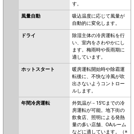
す。
風量自動
吸込温度に応じて風量が
自動的に変化します。
ドライ
除湿主体の冷房運転を行
い、室内をさわやかにし
ます。梅雨時や長雨期に
適しています。
ホットスタート
暖房運転開始時や除霜運
転後に、不快な冷風が吹
出さないようコントロー
ルします。
年間冷房運転
外気温が－15℃までの冷
房運転が可能。地下街の
飲食店、照明による発熱
量の多い店舗、OAルーム
などに適しています。（※