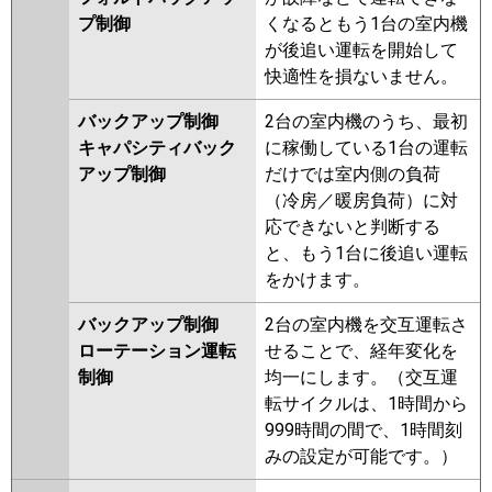
プ制御
くなるともう1台の室内機
が後追い運転を開始して
快適性を損ないません。
バックアップ制御
2台の室内機のうち、最初
キャパシティバック
に稼働している1台の運転
アップ制御
だけでは室内側の負荷
（冷房／暖房負荷）に対
応できないと判断する
と、もう1台に後追い運転
をかけます。
バックアップ制御
2台の室内機を交互運転さ
ローテーション運転
せることで、経年変化を
制御
均一にします。（交互運
転サイクルは、1時間から
999時間の間で、1時間刻
みの設定が可能です。）