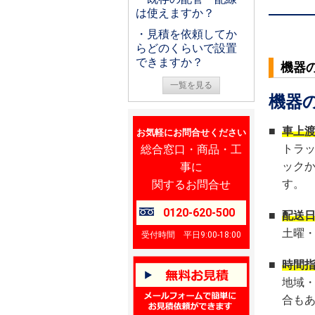
は使えますか？
・見積を依頼してか
らどのくらいで設置
できますか？
機器
一覧を見る
機器
■
車上
お気軽にお問合せください
総合窓口・商品・工
トラ
事に
ック
関するお問合せ
す。
0120-620-500
■
配送
土曜
受付時間 平日9:00-18:00
■
時間
地域
合も