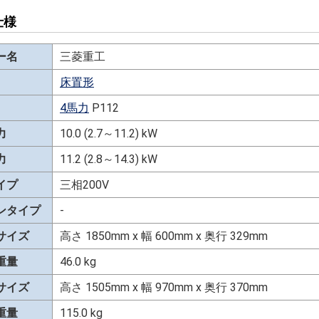
仕様
ー名
三菱重工
床置形
4馬力
P112
力
10.0 (2.7～11.2) kW
力
11.2 (2.8～14.3) kW
イプ
三相200V
ンタイプ
-
サイズ
高さ 1850mm x 幅 600mm x 奥行 329mm
重量
46.0 kg
サイズ
高さ 1505mm x 幅 970mm x 奥行 370mm
重量
115.0 kg