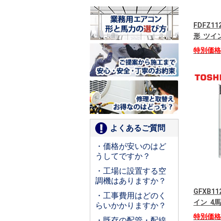
FDFZ1
形 ツイン
特別価
よくあるご質問
・価格が安いのはど
うしてですか？
・工場に設置する空
調機はありますか？
GFXB11
・工事費用はどのく
イン 4馬
らいかかりますか？
特別価
・既存の配管・配線