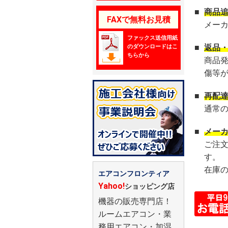
■
商品
FAXで無料お見積
メー
ファックス送信用紙
のダウンロードはこ
■
返品
ちらから
商品
傷等
■
再配
通常
■
メー
ご注
す。
在庫
エアコンフロンティア
Yahoo!
ショッピング店
機器の販売専門店！
ルームエアコン・業
務用エアコン・加湿