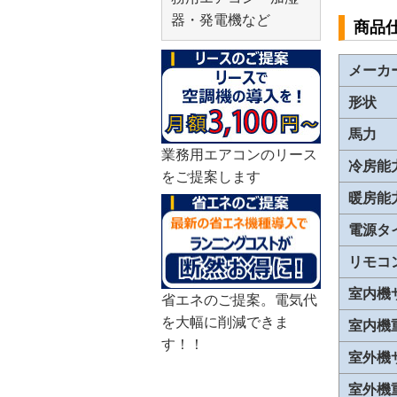
器・発電機など
商品
メーカ
形状
馬力
業務用エアコンのリース
冷房能
をご提案します
暖房能
電源タ
リモコ
室内機
省エネのご提案。電気代
を大幅に削減できま
室内機
す！！
室外機
室外機