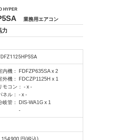
D HYPER
HP5SA
業務用エアコン
馬力
FDFZ1125HP5SA
室内機： FDFZP635SA x 2
室外機： FDCZP1125H x 1
リモコン： - x -
パネル： - x -
分岐管： DIS-WA1G x 1
-
,154,900
円(税込)