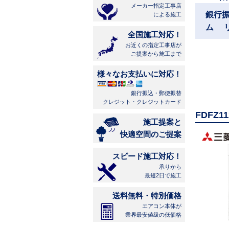
メーカー指定工事店
銀行
による施工
ム 
全国施工対応！
お近くの指定工事店が
ご提案から施工まで
様々なお支払いに対応！
銀行振込・郵便振替
クレジット・クレジットカード
FDFZ
施工提案と
快適空間のご提案
スピード施工対応！
承りから
最短2日で施工
送料無料・特別価格
エアコン本体が
業界最安値級の低価格