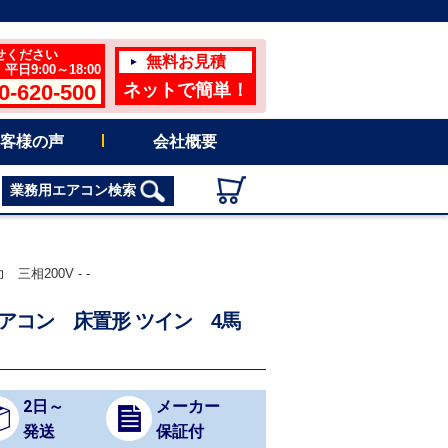
せください
無料お見積
日9:00～18:00
0-620-500
ネットで簡単！
客様の声
会社概要
業務用エアコン検索
三相200V - -
務用エアコン 床置形 ツイン 4馬
2日～
メーカー
発送
保証付