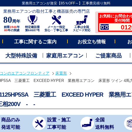
業務用エアコンが激安【85％OFF～】工事費見積り無料
業務用エアコンの取付工事と機器販売の専門店
お気軽にお問合わ
80
受付時間 平
周年
012
創業
1946
年
特定建設業
メーカー指定
工事は全国
80
年の実績
第64687号
安心・丁寧な工事
スピード対応
工事に関するご案内
お役立ち情報
お
大型特殊設備
家庭用エアコン
ご提案商品
コンのエアコンフロンティア
床置形
25HP5SA 三菱重工 EXCEED HYPER 業務用エアコン 床置形 ツイン 4馬力 
Z1125HP5SA 三菱重工 EXCEED HYPER 業
相200V - -
商品のみ
設置・施工
全国
発送可能
工事可能
送料無料