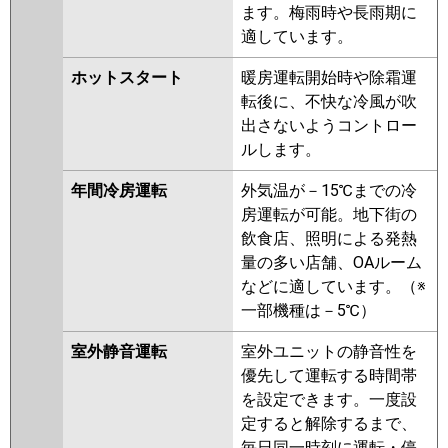
GP280RSHP1
RPCK-GP280RSHP
ます。梅雨時や長雨期に
RPC-GP280RSHP
RPCK-
適しています。
AP280SHP8-kobe
RPCK-
AP280SHP8
RPC-AP280SHP8-
ホットスタート
暖房運転開始時や除霜運
kobe
RPC-AP280SHP8
RPCK-
転後に、不快な冷風が吹
AP280SHP7
RPCK-AP280SHP7-
出さないようコントロー
kobe
RPC-AP280SHP7-kobe
ルします。
RPC-AP280SHP7
年間冷房運転
外気温が－15℃までの冷
三菱重工
FDEV2805HP5SA
房運転が可能。地下街の
FDESVP2804HP4B
飲食店、照明による発熱
FDEVP2804HP5SA
量の多い店舗、OAルーム
などに適しています。（※
パナソニック
PA-P280T7HDNBX
PA-
一部機種は－5℃）
P280T7HDB
PA-P280T7HDNB
PA-P280T7HD
PA-P280T7HDN
室外静音運転
室外ユニットの静音性を
PA-P280V6HDNB
PA-
優先して運転する時間帯
P280VK6HDNB
PA-P280T6HDB
を設定できます。一度設
PA-P280T6HDNB
PA-
定すると解除するまで、
P280VK6HDN
PA-P280V6HDN
毎日同一時刻に運転・停