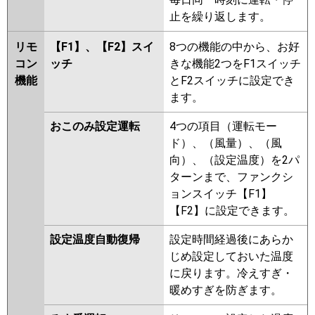
PA-P280T6HDA
PA-
止を繰り返します。
P280T6HDN1
リモ
【F1】、【F2】スイ
8つの機能の中から、お好
コン
ッチ
きな機能2つをF1スイッチ
機能
とF2スイッチに設定でき
ます。
おこのみ設定運転
4つの項目（運転モー
ド）、（風量）、（風
向）、（設定温度）を2パ
ターンまで、ファンクシ
ョンスイッチ【F1】
【F2】に設定できます。
設定温度自動復帰
設定時間経過後にあらか
じめ設定しておいた温度
に戻ります。冷えすぎ・
暖めすぎを防ぎます。