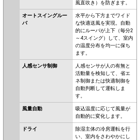
風直吹き）を防ぎます。
三菱電機
PCZX-ERMP280K5
PCZX-
オートスイングルー
水平から下方までワイド
ERMP280KL5
PCZX-ERMP280K4
バ
な快適送風を実現。自動
PCZX-ERMP280KL4
PCZX-
的にルーバが上下（毎分2
ERMP280K3
PCZX-ERMP280KL3
～4スイング）して、室内
PCZX-ERMP280H2
PCZX-
の温度分布を均一に保ち
ERMP280K2
PCZX-ERMP280KL2
ます。
PCZX-ERMP280HZ
PCZX-
ERMP280KZ
PCZX-ERMP280KLZ
人感センサ制御
人感センサが人の有無と
PCZX-ERP280HY
PCZX-
活動量を検知して、省エ
ERP280KY
PCZX-ERP280KLY
ネ制御または快適制御を
PCZX-ERP280HV
PCZX-
自動判断して運転しま
ERP280KV
PCZX-ERP280KLV
す。
PCZX-ERP280KR
PCZX-
ERP280KLR
風量自動
吸込温度に応じて風量が
自動的に変化します。
日立
RPC-GP280RSHP4
RPC-
GP280RSHP3
RPC-GP280RSHP2
ドライ
除湿主体の冷房運転を行
RPCK-GP280RSHP1
RPC-
い、室内をさわやかにし