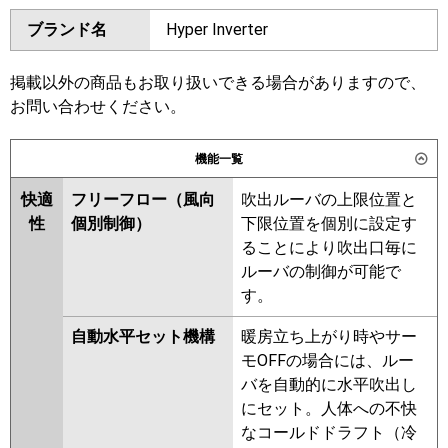
ダイキン
SZRT280BAD
SZRH280BAD
GPSB28013MUB
ブランド名
Hyper Inverter
SZRH280BAND
SZRT280BD
三菱電機
PCZX-ERMP280K6
PCZX-
SZRH280BND
SZRH280BD
ERMP280KL6
SZRJH280BD
SZRU280BD
掲載以外の商品もお取り扱いできる場合がありますので、
SZRU280BND
SZRJH280AD
お問い合わせください。
日立
RPC-GP280RSHP5
SZRT280AD
SZRH280AND
SZRH280AD
SZRU280AND
機能一覧
三菱重工
FDEV2806HP6S
SZRU280AD
SZZT280CJD
快適
フリーフロー（風向
吹出ルーバの上限位置と
SZZH280CJD
SZZH280CJND
パナソニック
PA-P280T7HDC
PA-P280T7HDNC
性
個別制御）
下限位置を個別に設定す
SZZU280CJD
SZZU280CJND
PA-P280T7HDNCX
ることにより吹出口毎に
東芝
GCSB28013XU
GCSB28013MUB
ルーバの制御が可能で
RPSB28033MUB
RCSB28043MUB
す。
RPSB28033MU
RCSB28043MU
自動水平セット機構
暖房立ち上がり時やサー
RCSB28043XU
RPSB28033M
モOFFの場合には、ルー
RCSB28033M
RCSB28033X
バを自動的に水平吹出し
APSB28037M
APSB28057M
にセット。人体への不快
ACSB28037M
ACSB28037X
なコールドドラフト（冷
ACSB28087M
ACSB28087X