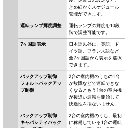
度、休業日の設定など、
きめ細かくスケジュール
管理ができます。
運転ランプ輝度調整
運転ランプの輝度を10段
階で調整可能です。
7ヶ国語表示
日本語以外に、英語、ド
イツ語、フランス語など
全7ヶ国語から表示を選択
できます。
バックアップ制御
2台の室内機のうちの1台
フォルトバックアッ
が故障などで運転できな
プ制御
くなるともう1台の室内機
が後追い運転を開始して
快適性を損ないません。
バックアップ制御
2台の室内機のうち、最初
キャパシティバック
に稼働している1台の運転