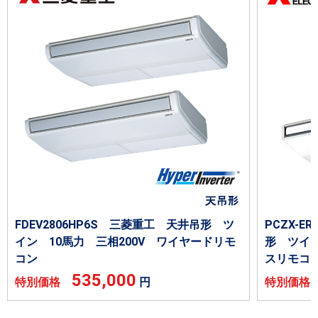
FDEV2806HP6S 三菱重工 天井吊形 ツ
PCZX-E
イン 10馬力 三相200V ワイヤードリモ
形 ツイン
コン
スリモコ
535,000
特別価格
円
特別価