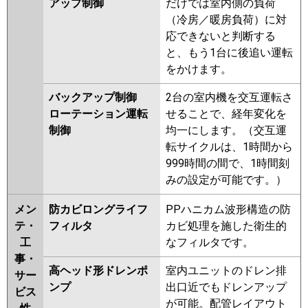
アップ制御
だけでは室内側の負荷
（冷房／暖房負荷）に対
応できないと判断する
と、もう1台に後追い運転
をかけます。
バックアップ制御
2台の室内機を交互運転さ
ローテーション運転
せることで、経年変化を
制御
均一にします。（交互運
転サイクルは、1時間から
999時間の間で、1時間刻
みの設定が可能です。）
メン
防カビロングライフ
PPハニカム波形構造の防
テ・
フィルタ
カビ処理を施した衛生的
工
なフィルタです。
事・
高ヘッド形ドレンポ
室内ユニットのドレン排
サー
ンプ
出口近でもドレンアップ
ビス
が可能。配管レイアウト