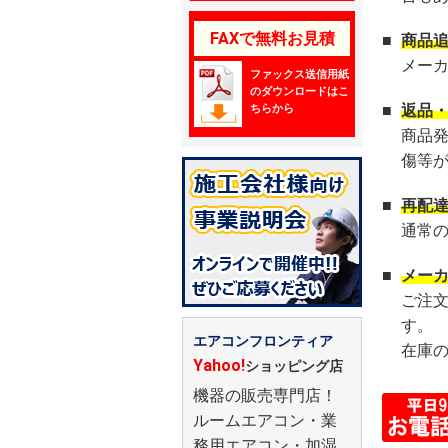
FAXで無料お見積
■
商品
メー
ファックス送信用紙
のダウンロードはこ
■
返品
ちらから
商品
傷等
■
再配
通常
■
メー
ご注
す。
エアコンフロンティア
在庫
Yahoo!
ショッピング店
機器の販売専門店！
ルームエアコン・業
務用エアコン・加湿