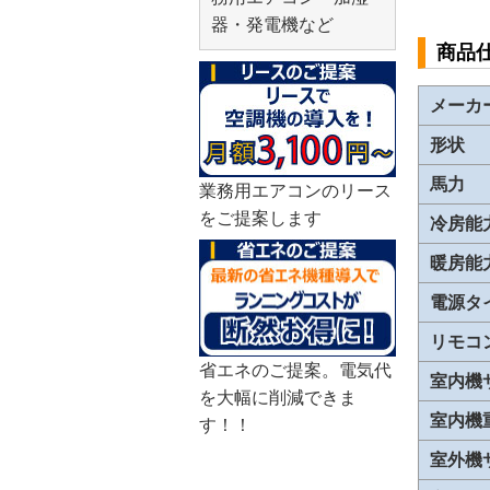
器・発電機など
商品
メーカ
形状
馬力
業務用エアコンのリース
をご提案します
冷房能
暖房能
電源タ
リモコ
省エネのご提案。電気代
室内機
を大幅に削減できま
室内機
す！！
室外機