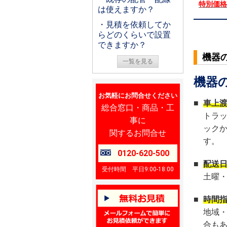
特別価
は使えますか？
・見積を依頼してか
らどのくらいで設置
できますか？
機器
一覧を見る
機器
お気軽にお問合せください
■
車上
総合窓口・商品・工
トラ
事に
ック
関するお問合せ
す。
0120-620-500
■
配送
受付時間 平日9:00-18:00
土曜
■
時間
地域
合も