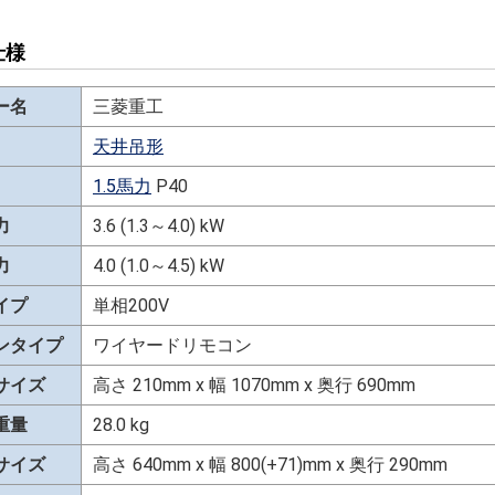
仕様
ー名
三菱重工
天井吊形
1.5馬力
P40
力
3.6 (1.3～4.0) kW
力
4.0 (1.0～4.5) kW
イプ
単相200V
ンタイプ
ワイヤードリモコン
サイズ
高さ 210mm x 幅 1070mm x 奥行 690mm
重量
28.0 kg
サイズ
高さ 640mm x 幅 800(+71)mm x 奥行 290mm