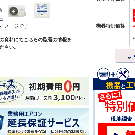
機器特別価格
イメージです。
の資料にてこちらの型番の情報を
ださい。
よ
機器
工
と
現地調査