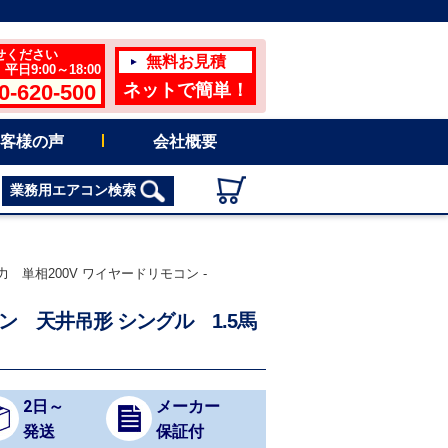
せください
無料お見積
日9:00～18:00
0-620-500
ネットで簡単！
客様の声
会社概要
業務用エアコン検索
5馬力 単相200V ワイヤードリモコン -
エアコン 天井吊形 シングル 1.5馬
2日～
メーカー
発送
保証付