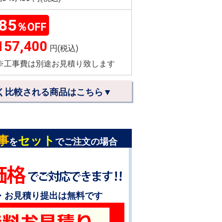
85
％OFF
157,400
円(税込)
※工事費は別途お見積り致します
く比較される商品はこちら▼
事
セット
を
でご注文の場合
・お見積り提出は無料です