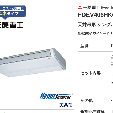
Hyper In
FDEV406H
天井吊形 シングル
単相200V ワイヤードリ
型番
セット内容
その他
-
希望小売価格