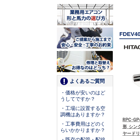
FDEV
よくあるご質問
・価格が安いのはど
うしてですか？
・工場に設置する空
調機はありますか？
RPC-G
・工事費用はどのく
形 シング
らいかかりますか？
ヤードリ
・既存の配管・配線