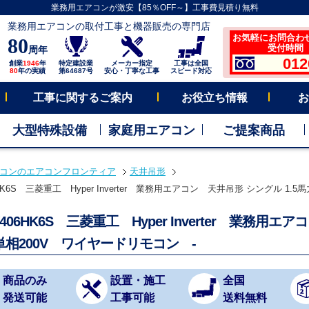
業務用エアコンが激安【85％OFF～】工事費見積り無料
業務用エアコンの取付工事と機器販売の専門店
お気軽にお問合わ
80
受付時間 平
周年
012
創業
1946
年
特定建設業
メーカー指定
工事は全国
80
年の実績
第64687号
安心・丁寧な工事
スピード対応
工事に関するご案内
お役立ち情報
お
大型特殊設備
家庭用エアコン
ご提案商品
コンのエアコンフロンティア
天井吊形
6HK6S 三菱重工 Hyper Inverter 業務用エアコン 天井吊形 シングル 1.
V406HK6S 三菱重工 Hyper Inverter 業務用
単相200V ワイヤードリモコン -
商品のみ
設置・施工
全国
発送可能
工事可能
送料無料