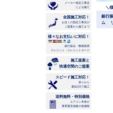
メーカー指定工事店
＼
による施工
銀行
全国施工対応！
ム 
お近くの指定工事店が
ご提案から施工まで
様々なお支払いに対応！
銀行振込・郵便振替
クレジット・クレジットカード
施工提案と
快適空間のご提案
スピード施工対応！
承りから
最短2日で施工
送料無料・特別価格
エアコン本体が
業界最安値級の低価格