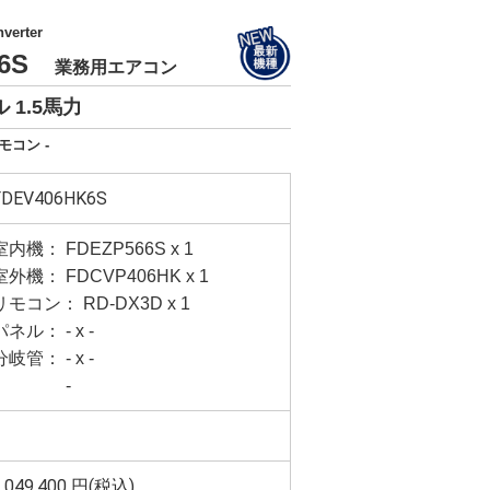
verter
K6S
業務用エアコン
 1.5馬力
モコン -
FDEV406HK6S
室内機： FDEZP566S x 1
室外機： FDCVP406HK x 1
リモコン： RD-DX3D x 1
パネル： - x -
分岐管： - x -
-
1,049,400 円(税込)