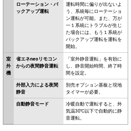
ローテーション・バ
運転時間に偏りが出ないよ
ックアップ運転
う、系統毎にローテーショ
ン運転が可能。また、万が
一１系統にトラブルが生じ
た場合には、もう１系統が
バックアップ運転を運転を
開始。
室
省エネneoリモコン
「室外静音運転」を有効に
外
からの夜間静音運転
し、静音開始時間、終了時
機
間を設定。
外部入力による夜間
別売オプション基板と現地
静音
タイマーが必要。
自動静音モード
冷暖自動で運転すると、外
気温30℃以下で自動的に静
音運転。