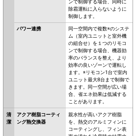
ンで制御する場合、同時に
ERMP140LEY
PLZ-ERMP140LY
除霜運転に入らないように
PLZ-HRMP140LFV
PLZ-
制御します。
HRMP140LV
PLZ-ERMP140LEW
PLZ-ERMP140LW
PLZ-
パワー連携
同一空間内で複数※のシステ
ERMP140LEV
PLZ-ERMP140LV
ム（室内ユニットと室外機
PLZ-ERMP140LR
PLZ-
の組合せ）を１つのリモコ
ERMP140LER
ンで制御する場合、機器効
率のバランスを整え、より
日立
RCID-GP140RHN4
RCID-
効率の良いゾーンで運転し
GP140RSH9
RCID-GP140RHN3
ます。※リモコン1台で室内
RCID-GP140RSH8
RCID-
ユニット最大8台まで制御で
GP140RHN2
RCID-GP140RSH7
きます。同一空間が広い場
RCID-GP140RHN1
RCID-
合、省エネ効果は低減する
GP140RSH6
RCID-GP140RSH5
ことがあります。
RCID-GP140RHN
RCID-
GP140RSH4
RCID-AP140HN11
清
アクア樹脂コーティ
親水性が高いアクア樹脂
RCID-GP140RSH3
RCID-
潔
ング熱交換器
を、熱交のアルミフィンに
GP140RSH2
コーティングし、フィン表