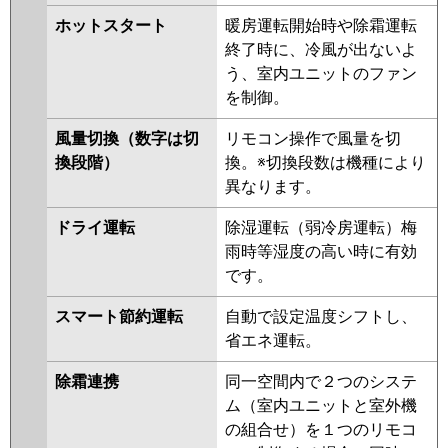
AWHA14054M
RWSA14023M
ホットスタート
暖房運転開始時や除霜運転
RWSA14023X
AWEA14057M
終了時に、冷風が出ないよ
AWEA14057X
AWSA14057M
う、室内ユニットのファン
を制御。
三菱電機
PLZ-HRMP140L5
PLZ-
HRMP140LF5
PLZ-ERMP140L5
風量切換（数字は切
リモコン操作で風量を切
PLZ-ERMP140LE5
PLZ-
換段階）
換。※切換段数は機種により
HRMP140LF4
PLZ-HRMP140L4
異なります。
PLZ-ERMP140L4
PLZ-
ERMP140LE4
PLZ-HRMP140LF3
ドライ運転
除湿運転（弱冷房運転）梅
PLZ-HRMP140L3
PLZ-
雨時等湿度の高い時に有効
ERMP140LE3
PLZ-ERMP140L3
です。
PLZ-HRMP140LF2
PLZ-
HRMP140L2
PLZ-ERMP140LE2
スマート節約運転
自動で設定温度シフトし、
PLZ-ERMP140L2
PLZ-
省エネ運転。
HRMP140LZ
PLZ-HRMP140LFZ
除霜連携
同一空間内で２つのシステ
PLZ-ERMP140LEZ
PLZ-
ム（室内ユニットと室外機
ERMP140LZ
PLZ-HRMP140LFY
の組合せ）を１つのリモコ
PLZ-HRMP140LY
PLZ-