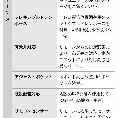
テ
室内ユニットの外形図のペ
P140L6HA
PA-P140L6HN1
PA-
ナ
ージをご覧ください。
P140L6H
PA-P140L6HN
ン
フレキシブルドレン
ドレン配管位置調整用のフ
ス
ホース
レキシブルドレンホースを
付属。※壁掛形は本体取り付
け済。
高天井対応
リモコンからの設定変更に
より、高天井に対応。室内
ユニットにより対応高さは
異なります。
アジャストポケット
吊ボルト高さ調整用のポケ
ットを装備。
既設配管対応
既設のR22配管を使用して、
R32/R410A機種へ更新。
リモコンセンサー
リモコンに搭載したセンサ
ーにより、リモコン周辺の