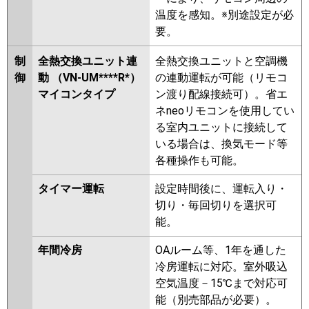
温度を感知。※別途設定が必
要。
制
全熱交換ユニット連
全熱交換ユニットと空調機
御
動 （VN-UM****R*）
の連動運転が可能（リモコ
マイコンタイプ
ン渡り配線接続可）。省エ
ネneoリモコンを使用してい
る室内ユニットに接続して
いる場合は、換気モード等
各種操作も可能。
タイマー運転
設定時間後に、運転入り・
切り・毎回切りを選択可
能。
年間冷房
OAルーム等、1年を通した
冷房運転に対応。室外吸込
空気温度－15℃まで対応可
能（別売部品が必要）。