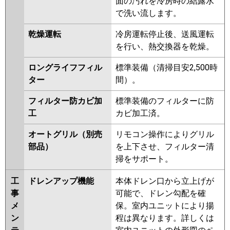
面の汚れを冷房時の結露水
三菱重工
FDTWK1405H5SA-rak
で洗い流します。
FDTWK1405H5SA
FDTWV1405HA5SA-rak
乾燥運転
冷房運転停止後、送風運転
FDTWV1405HA5SA
を行い、熱交換器を乾燥。
FDTWK1405H5S-rak
FDTWK1405H5S
ロングライフフィル
標準装備（清掃目安2,500時
FDTWV1405HA5S-rak
ター
間）。
FDTWV1405HA5S
FDTWV1405HA5S-rakuri-na
フィルター防カビ加
標準装備のフィルターに防
工
カビ加工済。
パナソニック
PA-P140L7KNB
PA-P140L7KB
PA-P140L7HB
PA-P140L7HNB
オートグリル（別売
リモコン操作によりグリル
PA-P140L7KNA
PA-P140L7KA
部品）
を上下させ、フィルター清
PA-P140L7HA
PA-P140L7HNA
掃をサポート。
PA-P140L7K
PA-P140L7KN
PA-
工
ドレンアップ機能
本体ドレン口から立上げが
P140L7HN
PA-P140L7H
PA-
事
可能で、ドレン勾配を確
P140L6KB
PA-P140L6KNB
PA-
メ
保。室内ユニットにより揚
P140L6HB
PA-P140L6HNB
PA-
ン
程は異なります。詳しくは
P140L6KA
PA-P140L6KN1
PA-