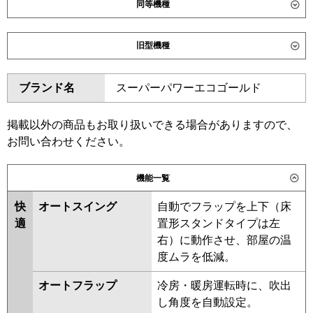
同等機種
ダイキン
SZRG140C
SZRG140CN
旧型機種
SDRG140BB
SDRG140BBN
ダイキン
SZRG140BY
SZRG140BYN
東芝
GWHA14011XU
GWHA14011MUB
ブランド名
スーパーパワーエコゴールド
SZRG140BJ
SZRG140BJN
GWSA14014MUB
GWSA14014XU
SDRG140B
SDRG140BN
三菱電機
PLZ-HRMP140L6
PLZ-
SZRG140BF
SZRG140BFN
掲載以外の商品もお取り扱いできる場合がありますので、
HRMP140LF6
PLZ-ERMP140L6
SZRG140BC
SZRG140BCN
お問い合わせください。
PLZ-ERMP140LE6
東芝
RWSA14034XU
RWSA14034MUB
機能一覧
日立
RCID-GP140RHN5
RCID-
RWHA14031MUB
GP140RSH11
RWSA14033MUB
RWHA14031MU
快
オートスイング
自動でフラップを上下（床
RWHA14031XU
RWSA14033MU
適
置形スタンドタイプは左
三菱重工
FDTWV1406H6S-rak
RWSA14033XU
RWHA14031M
右）に動作させ、部屋の温
FDTWV1406H6S
RWHA14031X
RWSA14033M
度ムラを低減。
RWSA14033X
RWHA14021M
パナソニック
PA-P140L7KNC
PA-P140L7KC
オートフラップ
冷房・暖房運転時に、吹出
RWHA14021X
AWHA14054M-R
PA-P140L7HC
PA-P140L7HNC
し角度を自動設定。
AWHA14054X
AWHA14054X-R