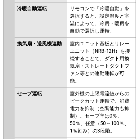
冷暖自動運転
リモコンで「冷暖自動」を
選択すると、設定温度と室
温によって、冷房・暖房を
自動で選択し運転。
換気扇・送風機連動
室内ユニット基板とリレー
ユニット（NRB-12H）を接
続することで、ダクト用換
気扇・ストレートダクトフ
ァン等との連動運転が可
能。
セーブ運転
室外機の上限電流値からの
ピークカット運転で、消費
電力を抑制（空調能力も抑
制）。セーブ率は0％、
50％、任意（50～100％、
1％刻み）の3段階。