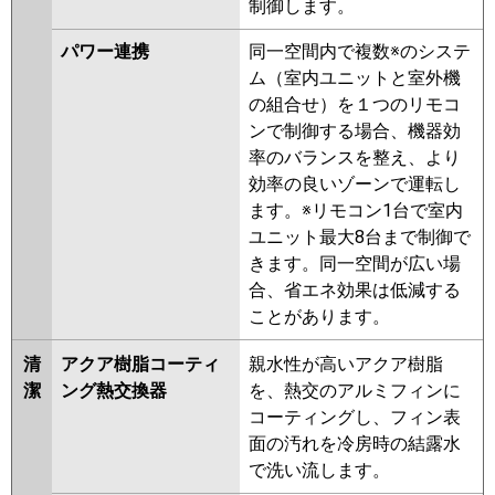
制御します。
パナソニック
PA-P56L7SHNB
PA-P56L7SHB
PA-P56L7SHA
PA-P56L7SHNA
パワー連携
同一空間内で複数※のシステ
PA-P56L7SH
PA-P56L7SHN
PA-
ム（室内ユニットと室外機
P56L6SHB
PA-P56L6SHNB
PA-
の組合せ）を１つのリモコ
P56L6SHA
PA-P56L6SHN1
PA-
ンで制御する場合、機器効
P56L6SHN
PA-P56L6SH
率のバランスを整え、より
効率の良いゾーンで運転し
ます。※リモコン1台で室内
ユニット最大8台まで制御で
きます。同一空間が広い場
合、省エネ効果は低減する
ことがあります。
清
アクア樹脂コーティ
親水性が高いアクア樹脂
潔
ング熱交換器
を、熱交のアルミフィンに
コーティングし、フィン表
面の汚れを冷房時の結露水
で洗い流します。