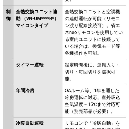
制
全熱交換ユニット連
全熱交換ユニットと空調機
御
動 （VN-UM****R*）
の連動運転が可能（リモコ
マイコンタイプ
ン渡り配線接続可）。省エ
ネneoリモコンを使用してい
る室内ユニットに接続して
いる場合は、換気モード等
各種操作も可能。
タイマー運転
設定時間後に、運転入り・
切り・毎回切りを選択可
能。
年間冷房
OAルーム等、1年を通した
冷房運転に対応。室外吸込
空気温度－15℃まで対応可
能（別売部品が必要）。
冷暖自動運転
リモコンで「冷暖自動」を