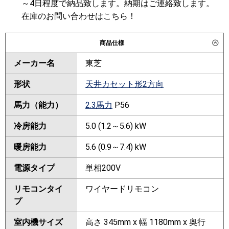
～4日程度で納品致します。納期はご連絡致します。
在庫のお問い合わせはこちら！
商品仕様
メーカー名
東芝
形状
天井カセット形2方向
馬力（能力）
2.3馬力
P56
冷房能力
5.0 (1.2～5.6) kW
暖房能力
5.6 (0.9～7.4) kW
電源タイプ
単相200V
リモコンタイ
ワイヤードリモコン
プ
室内機サイズ
高さ 345mm x 幅 1180mm x 奥行