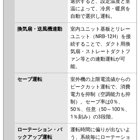
選択すると、設定温度と室
温によって、冷房・暖房を
自動で選択し運転。
換気扇・送風機連動
室内ユニット基板とリレー
ユニット（NRB-12H）を接
続することで、ダクト用換
気扇・ストレートダクトフ
ァン等との連動運転が可
能。
セーブ運転
室外機の上限電流値からの
ピークカット運転で、消費
電力を抑制（空調能力も抑
制）。セーブ率は0％、
50％、任意（50～100％、
1％刻み）の3段階。
ローテーション・バ
運転時間に偏りが出ないよ
ックアップ運転
う、系統毎にローテーショ