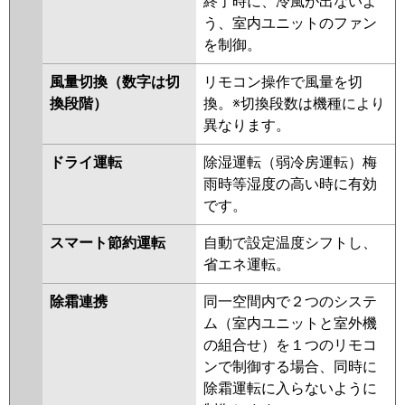
終了時に、冷風が出ないよ
ERMP56SLEY
PLZ-ERMP56SLY
う、室内ユニットのファン
PLZ-ERMP56SLEV
PLZ-
を制御。
ERMP56SLV
PLZ-ERMP56SLER
PLZ-ERMP56SLR
風量切換（数字は切
リモコン操作で風量を切
換段階）
換。※切換段数は機種により
日立
RCID-GP56RSHJ9
RCID-
異なります。
GP56RSHJ8
RCID-GP56RSHJ7
RCID-GP56RSHJ6
RCID-
ドライ運転
除湿運転（弱冷房運転）梅
GP56RSHJ5
RCID-GP56RSHJ4
雨時等湿度の高い時に有効
RCID-GP56RSHJ3
RCID-
です。
GP56RSHJ2
スマート節約運転
自動で設定温度シフトし、
三菱重工
FDTWV565HKA5SA-rak
省エネ運転。
FDTWV565HKA5SA
FDTWV565HK5SA-rak
除霜連携
同一空間内で２つのシステ
FDTWV565HK5SA
ム（室内ユニットと室外機
FDTWV565HK5S-rak
の組合せ）を１つのリモコ
FDTWV565HK5S
ンで制御する場合、同時に
FDTWV565HK5S-rakuri-na
除霜運転に入らないように