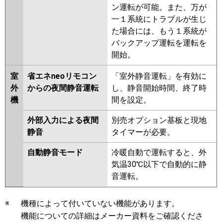
ン運転が可能。また、万が
一１系統にトラブルが生じ
た場合には、もう１系統が
バックアップ運転を運転を
開始。
室
省エネneoリモコン
「室外静音運転」を有効に
外
からの夜間静音運転
し、静音開始時間、終了時
機
間を設定。
外部入力による夜間
別売オプション基板と現地
静音
タイマーが必要。
自動静音モード
冷暖自動で運転すると、外
気温30℃以下で自動的に静
音運転。
※
機種によって付いていない機能があります。
機能についての詳細はメーカー資料をご確認くださ