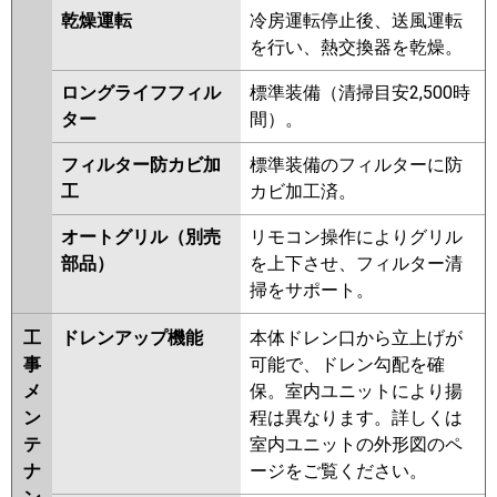
乾燥運転
冷房運転停止後、送風運転
を行い、熱交換器を乾燥。
ロングライフフィル
標準装備（清掃目安2,500時
ター
間）。
フィルター防カビ加
標準装備のフィルターに防
工
カビ加工済。
オートグリル（別売
リモコン操作によりグリル
部品）
を上下させ、フィルター清
掃をサポート。
工
ドレンアップ機能
本体ドレン口から立上げが
事
可能で、ドレン勾配を確
メ
保。室内ユニットにより揚
ン
程は異なります。詳しくは
テ
室内ユニットの外形図のペ
ナ
ージをご覧ください。