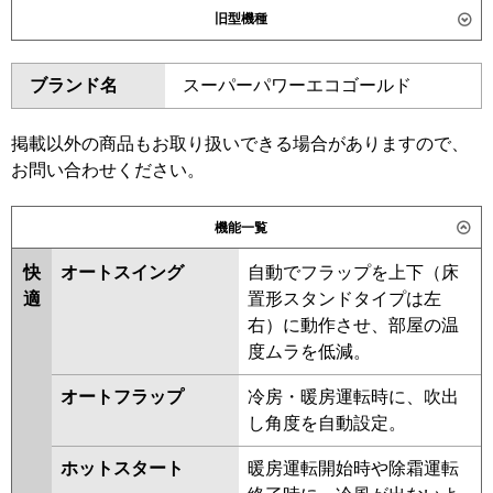
旧型機種
東芝
GWSA05613JXU
ダイキン
SZRG56BYV
SZRG56BYNV
GWSA05613JMUB
ブランド名
スーパーパワーエコゴールド
SZRG56BJV
SZRG56BJNV
三菱電機
PLZ-ERMP56SL6
PLZ-
SZRG56BFV
SZRG56BFNV
ERMP56SLE6
SZRG56BCV
SZRG56BCNV
掲載以外の商品もお取り扱いできる場合がありますので、
お問い合わせください。
日立
RCID-GP56RSHJ11
東芝
RWSA05633JMUB
RWSA05633JMU
RWSA05633JXU
機能一覧
三菱重工
FDTWV566HK6S
RWSA05633JM
RWSA05633JX
FDTWV566HK6S-rak
AWSA05657JX
快
オートスイング
自動でフラップを上下（床
適
置形スタンドタイプは左
パナソニック
PA-P56L7SHNC
PA-P56L7SHC
三菱電機
PLZ-ERMP56SL5
PLZ-
右）に動作させ、部屋の温
ERMP56SLE5
PLZ-ERMP56SLE4
度ムラを低減。
PLZ-ERMP56SL4
PLZ-
ERMP56SL3
PLZ-ERMP56SLE3
オートフラップ
冷房・暖房運転時に、吹出
PLZ-ERMP56SLE2
PLZ-
し角度を自動設定。
ERMP56SL2
PLZ-ERMP56SLEZ
ホットスタート
暖房運転開始時や除霜運転
PLZ-ERMP56SLZ
PLZ-