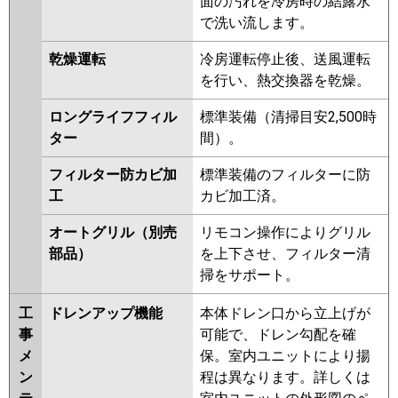
面の汚れを冷房時の結露水
三菱重工
FDTWK1405H5SA-rak
で洗い流します。
FDTWK1405H5SA
FDTWV1405HA5SA-rak
乾燥運転
冷房運転停止後、送風運転
FDTWV1405HA5SA
を行い、熱交換器を乾燥。
FDTWK1405H5S-rak
FDTWK1405H5S
ロングライフフィル
標準装備（清掃目安2,500時
FDTWV1405HA5S-rak
ター
間）。
FDTWV1405HA5S
FDTWV1405HA5S-rakuri-na
フィルター防カビ加
標準装備のフィルターに防
工
カビ加工済。
パナソニック
PA-P140L7KNB
PA-P140L7KB
PA-P140L7HB
PA-P140L7HNB
オートグリル（別売
リモコン操作によりグリル
PA-P140L7KNA
PA-P140L7KA
部品）
を上下させ、フィルター清
PA-P140L7HA
PA-P140L7HNA
掃をサポート。
PA-P140L7K
PA-P140L7KN
PA-
工
ドレンアップ機能
本体ドレン口から立上げが
P140L7HN
PA-P140L7H
PA-
事
可能で、ドレン勾配を確
P140L6KB
PA-P140L6KNB
PA-
メ
保。室内ユニットにより揚
P140L6HB
PA-P140L6HNB
PA-
ン
程は異なります。詳しくは
P140L6KA
PA-P140L6KN1
PA-