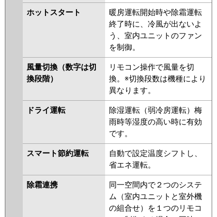
AWHA14054M
RWSA14023M
ホットスタート
暖房運転開始時や除霜運転
RWSA14023X
AWEA14057M
終了時に、冷風が出ないよ
AWSA14057M
AWSA14057X
う、室内ユニットのファン
を制御。
三菱電機
PLZ-HRMP140L5
PLZ-
HRMP140LF5
PLZ-ERMP140L5
風量切換（数字は切
リモコン操作で風量を切
PLZ-ERMP140LE5
PLZ-
換段階）
換。※切換段数は機種により
HRMP140LF4
PLZ-HRMP140L4
異なります。
PLZ-ERMP140L4
PLZ-
ERMP140LE4
PLZ-HRMP140LF3
ドライ運転
除湿運転（弱冷房運転）梅
PLZ-HRMP140L3
PLZ-
雨時等湿度の高い時に有効
ERMP140LE3
PLZ-ERMP140L3
です。
PLZ-HRMP140LF2
PLZ-
HRMP140L2
PLZ-ERMP140LE2
スマート節約運転
自動で設定温度シフトし、
PLZ-ERMP140L2
PLZ-
省エネ運転。
HRMP140LZ
PLZ-HRMP140LFZ
除霜連携
同一空間内で２つのシステ
PLZ-ERMP140LEZ
PLZ-
ム（室内ユニットと室外機
ERMP140LZ
PLZ-HRMP140LFY
の組合せ）を１つのリモコ
PLZ-HRMP140LY
PLZ-