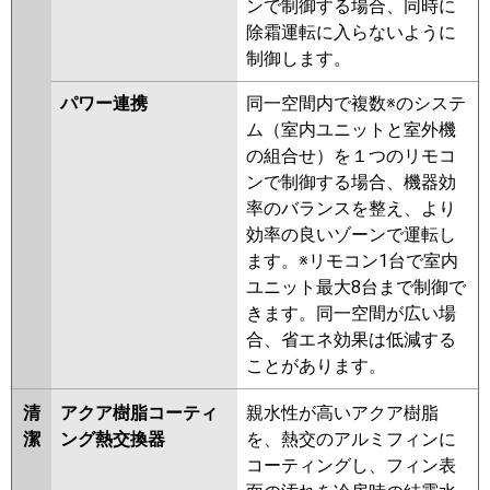
ンで制御する場合、同時に
ERMP140LEY
PLZ-ERMP140LY
除霜運転に入らないように
PLZ-HRMP140LFV
PLZ-
制御します。
HRMP140LV
PLZ-ERMP140LEW
PLZ-ERMP140LW
PLZ-
パワー連携
同一空間内で複数※のシステ
ERMP140LEV
PLZ-ERMP140LV
ム（室内ユニットと室外機
PLZ-ERMP140LR
PLZ-
の組合せ）を１つのリモコ
ERMP140LER
ンで制御する場合、機器効
率のバランスを整え、より
日立
RCID-GP140RHN4
RCID-
効率の良いゾーンで運転し
GP140RSH9
RCID-GP140RHN3
ます。※リモコン1台で室内
RCID-GP140RSH8
RCID-
ユニット最大8台まで制御で
GP140RHN2
RCID-GP140RSH7
きます。同一空間が広い場
RCID-GP140RHN1
RCID-
合、省エネ効果は低減する
GP140RSH6
RCID-GP140RSH5
ことがあります。
RCID-GP140RHN
RCID-
GP140RSH4
RCID-AP140HN11
清
アクア樹脂コーティ
親水性が高いアクア樹脂
RCID-GP140RSH3
RCID-
潔
ング熱交換器
を、熱交のアルミフィンに
GP140RSH2
コーティングし、フィン表