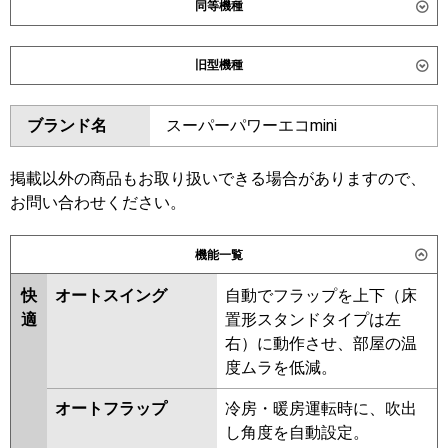
同等機種
ダイキン
SZRG140C
SZRG140CN
旧型機種
SDRG140BB
SDRG140BBN
ダイキン
SZRG140BY
SZRG140BYN
東芝
GWHA14011XU
GWHA14011MUB
ブランド名
スーパーパワーエコmini
SZRG140BJ
SZRG140BJN
GWSA14014MUB
GWSA14014XU
SDRG140B
SDRG140BN
三菱電機
PLZ-HRMP140L6
PLZ-
SZRG140BF
SZRG140BFN
掲載以外の商品もお取り扱いできる場合がありますので、
HRMP140LF6
PLZ-ERMP140L6
SZRG140BC
SZRG140BCN
お問い合わせください。
PLZ-ERMP140LE6
東芝
RWSA14034XU
RWSA14034MUB
機能一覧
日立
RCID-GP140RHN5
RCID-
RWHA14031MUB
GP140RSH11
RWSA14033MUB
RWHA14031MU
快
オートスイング
自動でフラップを上下（床
RWHA14031XU
RWSA14033MU
適
置形スタンドタイプは左
三菱重工
FDTWV1406H6S-rak
RWSA14033XU
RWHA14031M
右）に動作させ、部屋の温
FDTWV1406H6S
RWHA14031X
RWSA14033M
度ムラを低減。
RWSA14033X
RWHA14021M
パナソニック
PA-P140L7KNC
PA-P140L7KC
オートフラップ
冷房・暖房運転時に、吹出
RWHA14021X
AWHA14054M-R
PA-P140L7HC
PA-P140L7HNC
し角度を自動設定。
AWHA14054X
AWHA14054X-R