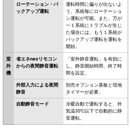
ローテーション・バ
運転時間に偏りが出ないよ
ックアップ運転
う、系統毎にローテーショ
ン運転が可能。また、万が
一１系統にトラブルが生じ
た場合には、もう１系統が
バックアップ運転を運転を
開始。
室
省エネneoリモコン
「室外静音運転」を有効に
外
からの夜間静音運転
し、静音開始時間、終了時
機
間を設定。
外部入力による夜間
別売オプション基板と現地
静音
タイマーが必要。
自動静音モード
冷暖自動で運転すると、外
気温30℃以下で自動的に静
音運転。