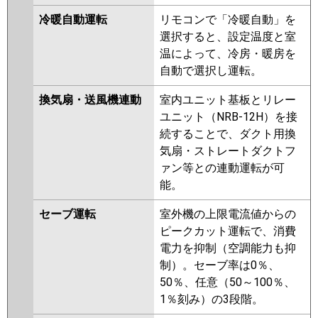
冷暖自動運転
リモコンで「冷暖自動」を
選択すると、設定温度と室
温によって、冷房・暖房を
自動で選択し運転。
換気扇・送風機連動
室内ユニット基板とリレー
ユニット（NRB-12H）を接
続することで、ダクト用換
気扇・ストレートダクトフ
ァン等との連動運転が可
能。
セーブ運転
室外機の上限電流値からの
ピークカット運転で、消費
電力を抑制（空調能力も抑
制）。セーブ率は0％、
50％、任意（50～100％、
1％刻み）の3段階。