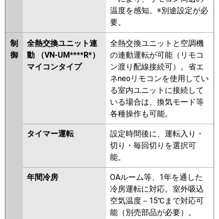
温度を感知。※別途設定が必
要。
制
全熱交換ユニット連
全熱交換ユニットと空調機
御
動 （VN-UM****R*）
の連動運転が可能（リモコ
マイコンタイプ
ン渡り配線接続可）。省エ
ネneoリモコンを使用してい
る室内ユニットに接続して
いる場合は、換気モード等
各種操作も可能。
タイマー運転
設定時間後に、運転入り・
切り・毎回切りを選択可
能。
年間冷房
OAルーム等、1年を通した
冷房運転に対応。室外吸込
空気温度－15℃まで対応可
能（別売部品が必要）。