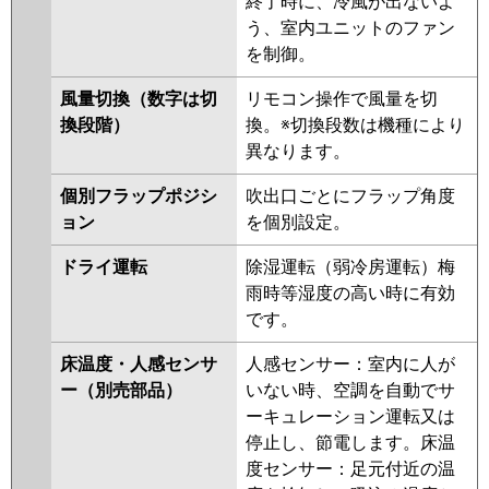
終了時に、冷風が出ないよ
PLZ-ERMP56HLE4
PLZ-
う、室内ユニットのファン
ERMP56H4
PLZ-ERMP56HE4
を制御。
PLZ-ERMP56HE3
PLZ-
ERMP56H3
PLZ-ERMP56HLE3
風量切換（数字は切
リモコン操作で風量を切
PLZ-ERMP56HE2
PLZ-
換段階）
換。※切換段数は機種により
ERMP56H2
PLZ-ERMP56HLE2
異なります。
PLZ-ERMP56EZ
PLZ-
ERMP56ELEZ
PLZ-ERMP56EEZ
個別フラップポジシ
吹出口ごとにフラップ角度
PLZ-ERMP56EEY
PLZ-ERMP56EY
ョン
を個別設定。
PLZ-ERMP56ELEY
PLZ-
ERMP56ELEV
PLZ-ERMP56EEV
ドライ運転
除湿運転（弱冷房運転）梅
PLZ-ERMP56EV
PLZ-ERMP56ER
雨時等湿度の高い時に有効
PLZ-ERMP56ELER
PLZ-
です。
ERMP56EER
床温度・人感センサ
人感センサー：室内に人が
日立
RCI-GP56RSH11
RCI-GP56RSH9
ー（別売部品）
いない時、空調を自動でサ
RCI-GP56RSH8
RCI-GP56RSH7
ーキュレーション運転又は
RCI-GP56RSH6
RCI-GP56RSH5
停止し、節電します。床温
RCI-GP56RSH4
RCI-GP56RSH3
度センサー：足元付近の温