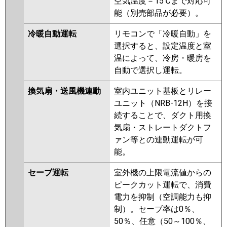
空気温度－15℃まで対応可
能（別売部品が必要）。
冷暖自動運転
リモコンで「冷暖自動」を
選択すると、設定温度と室
温によって、冷房・暖房を
自動で選択し運転。
換気扇・送風機連動
室内ユニット基板とリレー
ユニット（NRB-12H）を接
続することで、ダクト用換
気扇・ストレートダクトフ
ァン等との連動運転が可
能。
セーブ運転
室外機の上限電流値からの
ピークカット運転で、消費
電力を抑制（空調能力も抑
制）。セーブ率は0％、
50％、任意（50～100％、