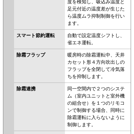
RCI-GP56RSH2
度を検知し、吸込み温度と
足元付近の温度差が生じた
三菱重工
FDTV566H6S
FDTV566H6S-airf
ら温度ムラ抑制制御を行い
FDTV566H6S-rak
FDTV566H6S-
ます。
osj
FDTV565HA5SA-rak
FDTV565HA5SA-airf
スマート節約運転
自動で設定温度シフトし、
FDTV565HA5SA
FDTV565HA5SA-
省エネ運転。
osj
FDTV565H5SA-osj
除霜フラップ
暖房時の除霜運転中、天井
FDTV565H5SA-rak
カセット形４方向吹出しの
FDTV565H5SA-airf
フラップを全閉して冷気落
FDTV565H5SA
FDTV565H5S-osj
ちを抑制します。
FDTV565H5S-rak
FDTV565H5S-
airf
FDTV565H5S
FDTV565H5S-
除霜連携
同一空間内で２つのシステ
rakuri-na
FDTV565H5S-airflex
ム（室内ユニットと室外機
の組合せ）を１つのリモコ
パナソニック
PA-P56U7KNBX
PA-P56U7HNBX
ンで制御する場合、同時に
PA-P56U7KB
PA-P56U7KNB
PA-
除霜運転に入らないように
P56U7HNB
PA-P56U7HB
PA-
制御します。
P56U7K
PA-P56U7KN
PA-
P56U7HN
PA-P56U7H
PA-