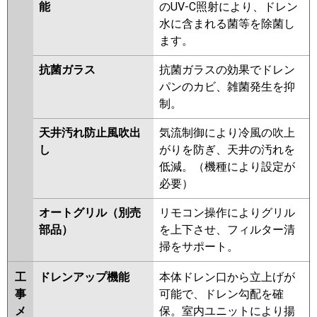
能
のUV-C照射により、ドレン
水に含まれる菌等を除菌し
ます。
抗菌ガラス
抗菌ガラスの効果でドレン
パンのカビ、雑菌発生を抑
制。
天井汚れ防止風吹出
気流制御により冷風の吹上
し
がりを防ぎ、天井の汚れを
低減。（機種により設定が
必要）
オートグリル（別売
リモコン操作によりグリル
部品）
を上下させ、フィルター清
掃をサポート。
工
ドレンアップ機能
本体ドレン口から立上げが
事
可能で、ドレン勾配を確
メ
保。室内ユニットにより揚