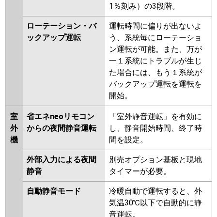
1％刻み）の3段階。
ローテーション・バ
運転時間に偏りが出ないよ
ックアップ運転
う、系統毎にローテーショ
ン運転が可能。また、万が
一１系統にトラブルが生じ
た場合には、もう１系統が
バックアップ運転を運転を
開始。
室
省エネneoリモコン
「室外静音運転」を有効に
外
からの夜間静音運転
し、静音開始時間、終了時
機
間を設定。
外部入力による夜間
別売オプション基板と現地
静音
タイマーが必要。
自動静音モード
冷暖自動で運転すると、外
気温30℃以下で自動的に静
音運転。