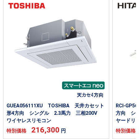
GUEA056111XU TOSHIBA 天井カセット
RCI-GP
形4方向 シングル 2.3馬力 三相200V
方向 シン
ワイヤレスリモコン
ヤードリ
216,300
特別価格
円
特別価