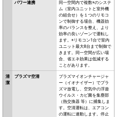
パワー連携
同一空間内で複数※のシステ
P56U6KB
PA-P56U6KNB
PA-
ム（室内ユニットと室外機
P56U6CB
PA-P56U6CNB
PA-
の組合せ）を１つのリモコ
P56U6HNB
PA-P56U6HB
PA-
ンで制御する場合、機器効
P56U6K
PA-P56U6KN
PA-
率のバランスを整え、より
P56U6H
PA-P56U6HN
効率の良いゾーンで運転し
ます。※リモコン1台で室内
ユニット最大8台まで制御で
きます。同一空間が広い場
合、省エネ効果は低減する
ことがあります。
清
プラズマ空清
プラズマイオンチャージャ
潔
ー（イオナイザー）でプラ
ズマ放電し、空気中の浮遊
ウイルス・カビ菌を集塵部
（熱交換器 等）に捕集しま
す。空清運転は、エアコン
の運転に連動します。停止