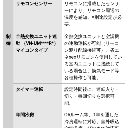
リモコンセンサー
リモコンに搭載したセンサ
ーにより、リモコン周辺の
温度を感知。※別途設定が必
要。
制
全熱交換ユニット連
全熱交換ユニットと空調機
御
動 （VN-UM****R*）
の連動運転が可能（リモコ
マイコンタイプ
ン渡り配線接続可）。省エ
ネneoリモコンを使用してい
る室内ユニットに接続して
いる場合は、換気モード等
各種操作も可能。
タイマー運転
設定時間後に、運転入り・
切り・毎回切りを選択可
能。
年間冷房
OAルーム等、1年を通した
冷房運転に対応。室外吸込