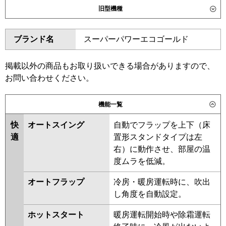
旧型機種
SZRUC56CT
ダイキン
SZRC56BYT
SZRC56BYNT
東芝
GUEA056111MUB
GUEA056111XU
ブランド名
スーパーパワーエコゴールド
SZRUC56BYT
SZRC56BJNT
GUSA056131XU
GUSA056131MUB
SZRC56BJT
SZRJC56BJT
GUSA05613P1XU
SZRJC56BFT
SZRC56BFT
掲載以外の商品もお取り扱いできる場合がありますので、
GUSA05613P1MUB
SZRC56BFNT
SZRC56BCT
お問い合わせください。
三菱電機
PLZ-ERMP56HLE6
PLZ-
SZRC56BCNT
ERMP56H6
PLZ-ERMP56HE6
機能一覧
東芝
GUEA05611XU
GUEA05611MUB
日立
RCI-GP56RSH12
GUSA05613XU
GUSA05613MUB
快
オートスイング
自動でフラップを上下（床
GUSA05613PXU
適
置形スタンドタイプは左
三菱重工
FDTV566H6SA
FDTV566H6SA-rak
GUSA05613PMUB
右）に動作させ、部屋の温
FDTV566H6SA-airf
RUSA05633MUB
RUSA05633MU
度ムラを低減。
FDTV566H6SA-osj
RUSA05633XU
RUSA05633X
オートフラップ
冷房・暖房運転時に、吹出
RUSA05633M
AUSA05677X
パナソニック
PA-P56U7KNCX
PA-P56U7KC
PA-
し角度を自動設定。
P56U7KNC
PA-P56U7HNCX
PA-
三菱電機
PLZ-ERMP56HLE5
PLZ-
P56U7HC
PA-P56U7HNC
ホットスタート
暖房運転開始時や除霜運転
ERMP56H5
PLZ-ERMP56HE5