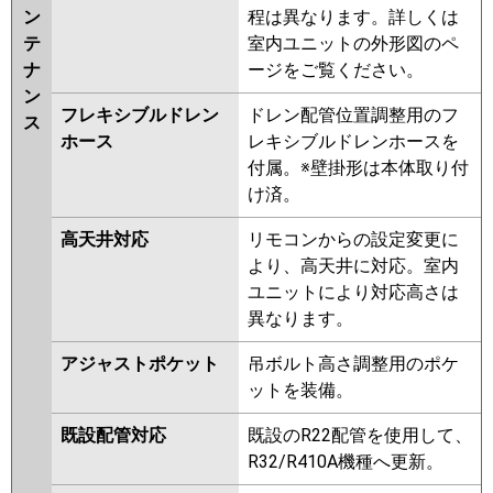
ン
程は異なります。詳しくは
テ
室内ユニットの外形図のペ
ナ
ージをご覧ください。
ン
フレキシブルドレン
ドレン配管位置調整用のフ
ス
ホース
レキシブルドレンホースを
付属。※壁掛形は本体取り付
け済。
高天井対応
リモコンからの設定変更に
より、高天井に対応。室内
ユニットにより対応高さは
異なります。
アジャストポケット
吊ボルト高さ調整用のポケ
ットを装備。
既設配管対応
既設のR22配管を使用して、
R32/R410A機種へ更新。