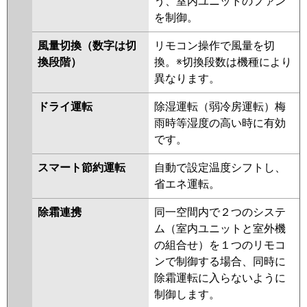
う、室内ユニットのファン
PMZX-ERMP80SFEV
PMZX-
を制御。
ERMP80SFV
PMZX-ERMP80SFR
PMZX-ERMP80SFER
風量切換（数字は切
リモコン操作で風量を切
換段階）
換。※切換段数は機種により
日立
RCIS-GP80RSHPJ9
RCIS-
異なります。
GP80RSHPJ8
RCIS-GP80RSHPJ7
RCIS-GP80RSHPJ6
RCIS-
ドライ運転
除湿運転（弱冷房運転）梅
GP80RSHPJ5
RCIS-GP80RSHPJ4
雨時等湿度の高い時に有効
RCIS-GP80RSHPJ3
です。
三菱重工
FDTSV805HKP5SA
スマート節約運転
自動で設定温度シフトし、
FDTSV805HKP5S
省エネ運転。
パナソニック
除霜連携
同一空間内で２つのシステ
ム（室内ユニットと室外機
の組合せ）を１つのリモコ
ンで制御する場合、同時に
除霜運転に入らないように
制御します。