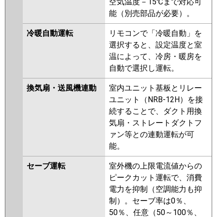
空気温度－15℃まで対応可
能（別売部品が必要）。
冷暖自動運転
リモコンで「冷暖自動」を
選択すると、設定温度と室
温によって、冷房・暖房を
自動で選択し運転。
換気扇・送風機連動
室内ユニット基板とリレー
ユニット（NRB-12H）を接
続することで、ダクト用換
気扇・ストレートダクトフ
ァン等との連動運転が可
能。
セーブ運転
室外機の上限電流値からの
ピークカット運転で、消費
電力を抑制（空調能力も抑
制）。セーブ率は0％、
50％、任意（50～100％、