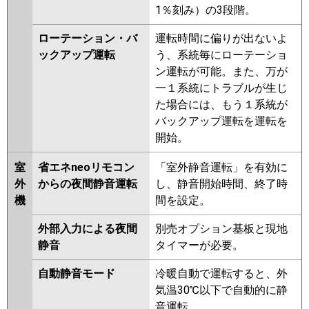
1％刻み）の3段階。
ローテーション・バ
運転時間に偏りが出ないよ
ックアップ運転
う、系統毎にローテーショ
ン運転が可能。また、万が
一１系統にトラブルが生じ
た場合には、もう１系統が
バックアップ運転を運転を
開始。
室
省エネneoリモコン
「室外静音運転」を有効に
外
からの夜間静音運転
し、静音開始時間、終了時
機
間を設定。
外部入力による夜間
別売オプション基板と現地
静音
タイマーが必要。
自動静音モード
冷暖自動で運転すると、外
気温30℃以下で自動的に静
音運転。