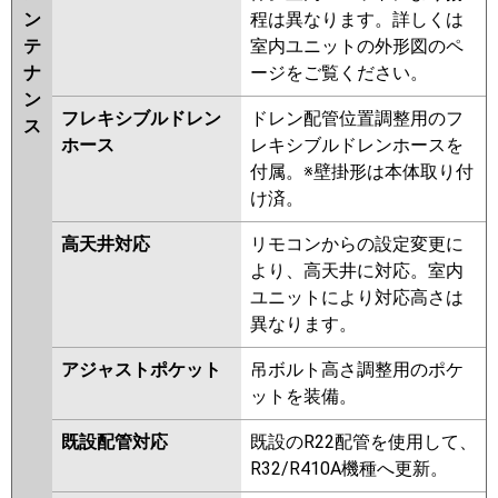
ン
程は異なります。詳しくは
テ
室内ユニットの外形図のペ
ナ
ージをご覧ください。
ン
フレキシブルドレン
ドレン配管位置調整用のフ
ス
ホース
レキシブルドレンホースを
付属。※壁掛形は本体取り付
け済。
高天井対応
リモコンからの設定変更に
より、高天井に対応。室内
ユニットにより対応高さは
異なります。
アジャストポケット
吊ボルト高さ調整用のポケ
ットを装備。
既設配管対応
既設のR22配管を使用して、
R32/R410A機種へ更新。