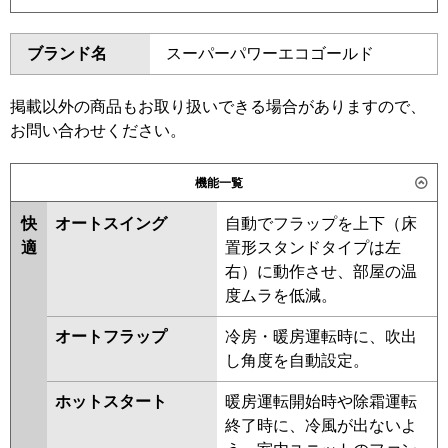
東芝
GSSB08013JMUB
ダイキン
SZRK80BYNVD
SZRK80BYVD
GSSB08013JXU
ブランド名
スーパーパワーエコゴールド
SZRK80BJVD
SZRK80BJNVD
三菱電機
PMZX-ERMP80SF6
PMZX-
SZRK80BFVD
SZRK80BFNVD
ERMP80SFE6
SZRK80BCNVD
SZRK80BCVD
掲載以外の商品もお取り扱いできる場合がありますので、
お問い合わせください。
日立
RCIS-GP80RSHPJ11
東芝
RSSB08033JMUB
RSSB08033JMU
RSSB08033JXU
機能一覧
三菱重工
RSSB08033JX
RSSB08033JM
ASSB08057JX
快
オートスイング
自動でフラップを上下（床
パナソニック
適
置形スタンドタイプは左
三菱電機
PMZX-ERMP80SFE5
PMZX-
右）に動作させ、部屋の温
ERMP80SF5
PMZX-ERMP80SF4
度ムラを低減。
PMZX-ERMP80SFE4
PMZX-
ERMP80SF3
PMZX-ERMP80SFE3
オートフラップ
冷房・暖房運転時に、吹出
PMZX-ERMP80SFE2
PMZX-
し角度を自動設定。
ERMP80SF2
PMZX-ERMP80SFZ
ホットスタート
暖房運転開始時や除霜運転
PMZX-ERMP80SFEZ
PMZX-
終了時に、冷風が出ないよ
ERMP80SFEY
PMZX-ERMP80SFY