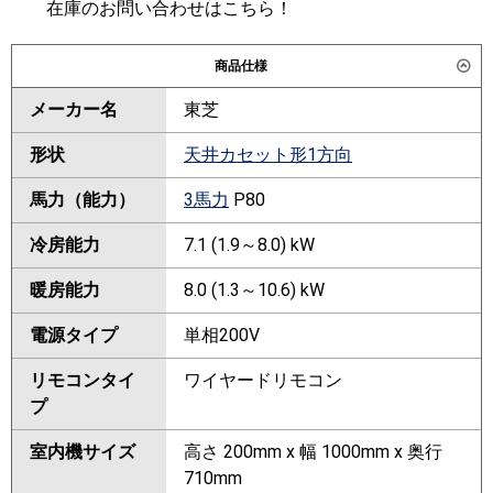
在庫のお問い合わせはこちら！
商品仕様
メーカー名
東芝
形状
天井カセット形1方向
馬力（能力）
3馬力
P80
冷房能力
7.1 (1.9～8.0) kW
暖房能力
8.0 (1.3～10.6) kW
電源タイプ
単相200V
リモコンタイ
ワイヤードリモコン
プ
室内機サイズ
高さ 200mm x 幅 1000mm x 奥行
710mm