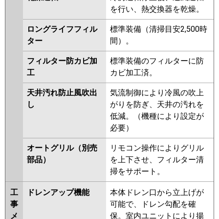
を行い、熱交換器を乾燥。
ロングライフフィル
標準装備（清掃目安2,500時
ター
間）。
フィルター防カビ加
標準装備のフィルターに防
工
カビ加工済。
天井汚れ防止風吹出
気流制御により冷風の吹上
し
がりを防ぎ、天井の汚れを
低減。（機種により設定が
必要）
オートグリル（別売
リモコン操作によりグリル
部品）
を上下させ、フィルター清
掃をサポート。
工
ドレンアップ機能
本体ドレン口から立上げが
事
可能で、ドレン勾配を確
メ
保。室内ユニットにより揚