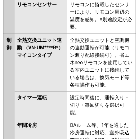
リモコンセンサー
リモコンに搭載したセンサ
ーにより、リモコン周辺の
温度を感知。※別途設定が必
要。
制
全熱交換ユニット連
全熱交換ユニットと空調機
御
動 （VN-UM****R*）
の連動運転が可能（リモコ
マイコンタイプ
ン渡り配線接続可）。省エ
ネneoリモコンを使用してい
る室内ユニットに接続して
いる場合は、換気モード等
各種操作も可能。
タイマー運転
設定時間後に、運転入り・
切り・毎回切りを選択可
能。
年間冷房
OAルーム等、1年を通した
冷房運転に対応。室外吸込