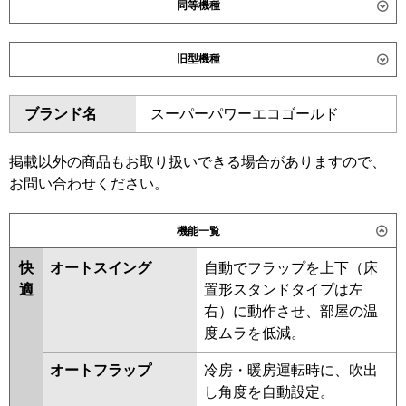
同等機種
ダイキン
SZRK50CNT
SZRK50CT
旧型機種
東芝
GSSA05013MUB
GSSA05013XU
ダイキン
SZRK50BYNT
SZRK50BYT
ブランド名
スーパーパワーエコゴールド
三菱電機
PMZ-ERMP50F6
PMZ-
SZRK50BJT
SZRK50BJNT
ERMP50FE6
SZRK50BFT
SZRK50BFNT
SZRK50BCT
SZRK50BCNT
掲載以外の商品もお取り扱いできる場合がありますので、
日立
RCIS-GP50RSH11
お問い合わせください。
東芝
RSSA05033MUB
RSSA05033MU
三菱重工
FDTSV506H6S
RSSA05033XU
RSSA05033M
機能一覧
RSSA05033X
ASSA05057M
パナソニック
PA-P50D7HC
PA-P50D7HNC
快
オートスイング
自動でフラップを上下（床
三菱電機
PMZ-ERMP50F5
PMZ-
適
置形スタンドタイプは左
ERMP50FE5
PMZ-ERMP50F4
右）に動作させ、部屋の温
PMZ-ERMP50FE4
PMZ-
度ムラを低減。
ERMP50FE3
PMZ-ERMP50F3
PMZ-ERMP50FE2
PMZ-
オートフラップ
冷房・暖房運転時に、吹出
ERMP50F2
PMZ-ERMP50FEZ
し角度を自動設定。