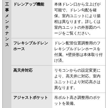
工
ドレンアップ機能
本体ドレン口から立上げが
事
可能で、ドレン勾配を確
メ
保。室内ユニットにより揚
ン
程は異なります。詳しくは
テ
室内ユニットの外形図のペ
ナ
ージをご覧ください。
ン
フレキシブルドレン
ドレン配管位置調整用のフ
ス
ホース
レキシブルドレンホースを
付属。※壁掛形は本体取り付
け済。
高天井対応
リモコンからの設定変更に
より、高天井に対応。室内
ユニットにより対応高さは
異なります。
アジャストポケット
吊ボルト高さ調整用のポケ
ットを装備。