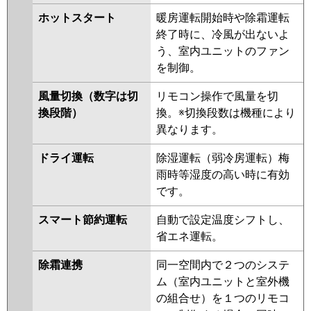
PMZ-ERMP50FZ
PMZ-
ホットスタート
暖房運転開始時や除霜運転
ERMP50FEY
PMZ-ERMP50FY
終了時に、冷風が出ないよ
PMZ-ERMP50FEV
PMZ-
う、室内ユニットのファン
ERMP50FV
PMZ-ERMP50FER
を制御。
PMZ-ERMP50FR
風量切換（数字は切
リモコン操作で風量を切
日立
RCIS-GP50RSH9
RCIS-GP50RSH8
換段階）
換。※切換段数は機種により
RCIS-GP50RSH7
RCIS-GP50RSH6
異なります。
RCIS-GP50RSH5
RCIS-GP50RSH4
RCIS-GP50RSH3
RCIS-
ドライ運転
除湿運転（弱冷房運転）梅
GP50RSH2
雨時等湿度の高い時に有効
です。
三菱重工
FDTSV505HA5SA
FDTSV505H5SA
FDTSV505H5S
スマート節約運転
自動で設定温度シフトし、
省エネ運転。
パナソニック
PA-P50D7HNB
PA-P50D7HB
PA-
P50D7HN
PA-P50D7H
PA-
除霜連携
同一空間内で２つのシステ
P50D6HB
PA-P50D6HNB
PA-
ム（室内ユニットと室外機
P50D6HN
PA-P50D6H
の組合せ）を１つのリモコ