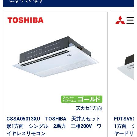
になっています
GSSA05013XU TOSHIBA 天井カセット
FDTSV
形1方向 シングル 2馬力 三相200V ワ
1方向 シ
イヤレスリモコン
ヤードリ