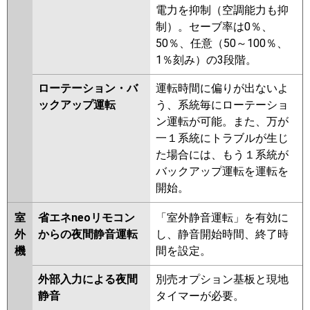
電力を抑制（空調能力も抑
制）。セーブ率は0％、
50％、任意（50～100％、
1％刻み）の3段階。
ローテーション・バ
運転時間に偏りが出ないよ
ックアップ運転
う、系統毎にローテーショ
ン運転が可能。また、万が
一１系統にトラブルが生じ
た場合には、もう１系統が
バックアップ運転を運転を
開始。
室
省エネneoリモコン
「室外静音運転」を有効に
外
からの夜間静音運転
し、静音開始時間、終了時
機
間を設定。
外部入力による夜間
別売オプション基板と現地
静音
タイマーが必要。