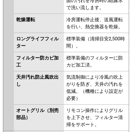
面の汚れを冷房時の結露水
で洗い流します。
乾燥運転
冷房運転停止後、送風運転
を行い、熱交換器を乾燥。
ロングライフフィル
標準装備（清掃目安2,500時
ター
間）。
フィルター防カビ加
標準装備のフィルターに防
工
カビ加工済。
天井汚れ防止風吹出
気流制御により冷風の吹上
し
がりを防ぎ、天井の汚れを
低減。（機種により設定が
必要）
オートグリル（別売
リモコン操作によりグリル
部品）
を上下させ、フィルター清
掃をサポート。