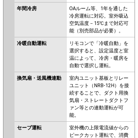
年間冷房
OAルーム等、1年を通した
冷房運転に対応。室外吸込
空気温度－15℃まで対応可
能（別売部品が必要）。
冷暖自動運転
リモコンで「冷暖自動」を
選択すると、設定温度と室
温によって、冷房・暖房を
自動で選択し運転。
換気扇・送風機連動
室内ユニット基板とリレー
ユニット（NRB-12H）を接
続することで、ダクト用換
気扇・ストレートダクトフ
ァン等との連動運転が可
能。
セーブ運転
室外機の上限電流値からの
ピークカット運転で、消費