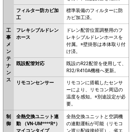
フィルター防カビ加
標準装備のフィルターに防
工
カビ加工済。
工
フレキシブルドレン
ドレン配管位置調整用のフ
事
ホース
レキシブルドレンホースを
メ
付属。※壁掛形は本体取り付
ン
け済。
テ
既設配管対応
既設のR22配管を使用して、
ナ
R32/R410A機種へ更新。
ン
ス
リモコンセンサー
リモコンに搭載したセンサ
ーにより、リモコン周辺の
温度を感知。※別途設定が必
要。
制
全熱交換ユニット連
全熱交換ユニットと空調機
御
動 （VN-UM****R*）
の連動運転が可能（リモコ
マイコンタイプ
ン渡り配線接続可）。省エ