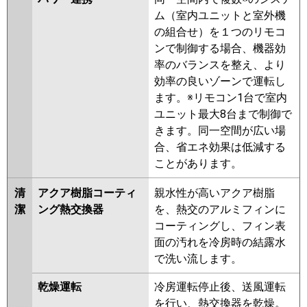
RPK-GP160RSHG8
RPK-
ム（室内ユニットと室外機
GP160RHNG2
RPK-GP160RSHG7
の組合せ）を１つのリモコ
RPK-GP160RHNG1
RPK-
ンで制御する場合、機器効
GP160RSHG6
RPK-GP160RSHG5
率のバランスを整え、より
RPK-GP160RHNG
RPK-
効率の良いゾーンで運転し
GP160RSHG4
RPK-AP160HNG9-
ます。※リモコン1台で室内
kobe
RPK-AP160HNG9
RPK-
ユニット最大8台まで制御で
GP160RSHG3
きます。同一空間が広い場
三菱重工
FDKV1605HTA5SA
合、省エネ効果は低減する
FDKV1605HTA5S
ことがあります。
パナソニック
清
アクア樹脂コーティ
親水性が高いアクア樹脂
潔
ング熱交換器
を、熱交のアルミフィンに
コーティングし、フィン表
面の汚れを冷房時の結露水
で洗い流します。
乾燥運転
冷房運転停止後、送風運転
を行い、熱交換器を乾燥。