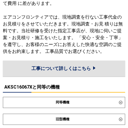
て費用 に差があります。
エアコンフロンティアでは、現地調査を行ない工事代金の
お見積りをさせていただきます。現地調査・お見 積りは無
料です。当社研修を受けた指定工事店が、現地に伺いご提
案・お見積り・施工をいたします。 「安心・安全・丁寧」
を遵守し、お客様のニーズにお答えした快適な空調のご提
供をお約束します。 工事品質でお選びください。
工事について詳しくはこちら
AKSC16067Xと同等の機種
同等機種
ダイキン
SZRA160CNM
SZRA160CM
旧型機種
SDRA160BBM
SDRA160BBNM