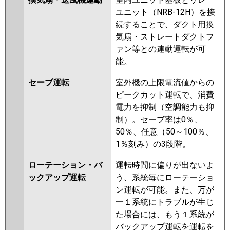
ユニット（NRB-12H）を接
続することで、ダクト用換
気扇・ストレートダクトフ
ァン等との連動運転が可
能。
セーブ運転
室外機の上限電流値からの
ピークカット運転で、消費
電力を抑制（空調能力も抑
制）。セーブ率は0％、
50％、任意（50～100％、
1％刻み）の3段階。
ローテーション・バ
運転時間に偏りが出ないよ
ックアップ運転
う、系統毎にローテーショ
ン運転が可能。また、万が
一１系統にトラブルが生じ
た場合には、もう１系統が
バックアップ運転を運転を