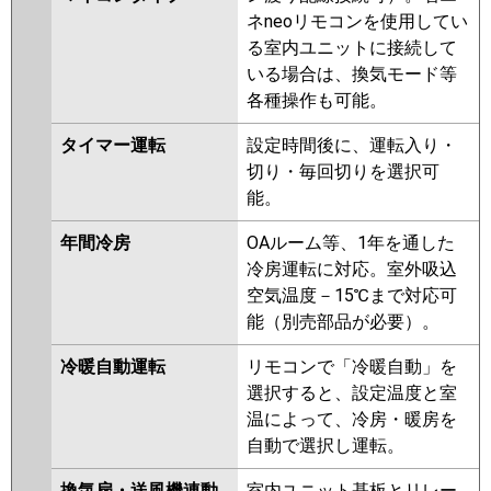
ネneoリモコンを使用してい
る室内ユニットに接続して
いる場合は、換気モード等
各種操作も可能。
タイマー運転
設定時間後に、運転入り・
切り・毎回切りを選択可
能。
年間冷房
OAルーム等、1年を通した
冷房運転に対応。室外吸込
空気温度－15℃まで対応可
能（別売部品が必要）。
冷暖自動運転
リモコンで「冷暖自動」を
選択すると、設定温度と室
温によって、冷房・暖房を
自動で選択し運転。
換気扇・送風機連動
室内ユニット基板とリレー