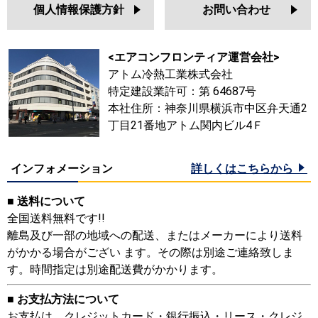
個人情報保護方針
お問い合わせ
<エアコンフロンティア運営会社>
アトム冷熱工業株式会社
特定建設業許可：第 64687号
本社住所：神奈川県横浜市中区弁天通2
丁目21番地アトム関内ビル4Ｆ
インフォメーション
詳しくはこちらから
■ 送料について
全国送料無料です!!
離島及び一部の地域への配送、またはメーカーにより送料
がかかる場合がござい ます。その際は別途ご連絡致しま
す。時間指定は別途配送費がかかります。
■ お支払方法について
お支払は、クレジットカード・銀行振込・リース・クレジ