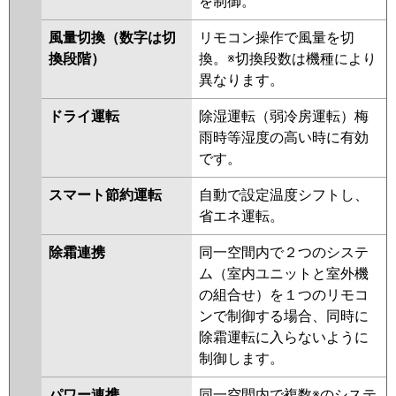
を制御。
PKZT-HRMP160L3
PKZT-
ERMP160LL3
PKZT-ERMP160L3
風量切換（数字は切
リモコン操作で風量を切
PKZT-HRMP160LL2
PKZT-
換段階）
換。※切換段数は機種により
HRMP160L2
PKZT-ERMP160LL2
異なります。
PKZT-ERMP160L2
PKZT-
HRMP160KLZ
PKZT-HRMP160KZ
ドライ運転
除湿運転（弱冷房運転）梅
PKZT-ERMP160KLZ
PKZT-
雨時等湿度の高い時に有効
ERMP160KZ
PKZT-HRMP160KLY
です。
PKZT-HRMP160KY
PKZT-
ERMP160KLY
PKZT-ERMP160KY
スマート節約運転
自動で設定温度シフトし、
PKZT-HRMP160KLV
PKZT-
省エネ運転。
HRMP160KV
PKZT-ERMP160KLW
除霜連携
同一空間内で２つのシステ
PKZT-ERMP160KW
PKZT-
ム（室内ユニットと室外機
ERMP160KLV
PKZT-ERMP160KV
の組合せ）を１つのリモコ
PKZT-ERMP160KR
PKZT-
ンで制御する場合、同時に
ERMP160KLR
除霜運転に入らないように
日立
RPK-GP160RHNG4
RPK-
制御します。
GP160RSHG9
RPK-GP160RHNG3
パワー連携
同一空間内で複数※のシステ