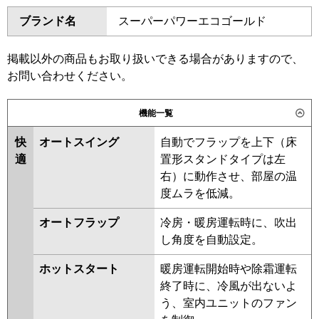
ダイキン
SZRA160BYM
SZRA160BYNM
東芝
GKSC16014XU
GKSC16014MUB
ブランド名
スーパーパワーエコゴールド
SZRA160BJNM
SZRA160BJM
三菱電機
PKZT-HRMP160LL6
PKZT-
SDRA160BNM
SDRA160BM
HRMP160L6
PKZT-ERMP160LL6
SZRA160BFM
SZRA160BFNM
掲載以外の商品もお取り扱いできる場合がありますので、
PKZT-ERMP160L6
SZRA160BCNM
SZRA160BCM
お問い合わせください。
日立
RPK-GP160RHNG5
RPK-
東芝
RKSC16044MUB
RKSC16044XU
機能一覧
GP160RSHG11
RKSC16043MUB
RKSC16043MU
RKSC16043XU
AKEC16037M
快
オートスイング
自動でフラップを上下（床
三菱重工
FDKV1606HT6S
AKEC16037X
RKSC16033X
適
置形スタンドタイプは左
RKSC16033M
AKEC16067M
右）に動作させ、部屋の温
パナソニック
AKEC16067X
AKSC16067M
度ムラを低減。
三菱電機
PKZT-HRMP160LL5
PKZT-
オートフラップ
冷房・暖房運転時に、吹出
HRMP160L5
PKZT-ERMP160LL5
し角度を自動設定。
PKZT-ERMP160L5
PKZT-
ホットスタート
暖房運転開始時や除霜運転
HRMP160L4
PKZT-HRMP160LL4
終了時に、冷風が出ないよ
PKZT-ERMP160LL4
PKZT-
う、室内ユニットのファン
ERMP160L4
PKZT-HRMP160LL3