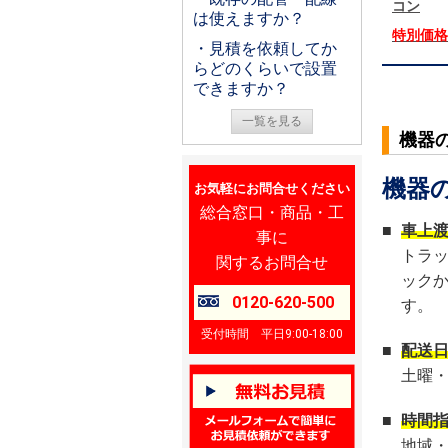
コン
は使えますか？
特別価
・見積を依頼してか
らどのくらいで設置
できますか？
一覧を見る
機器
機器
お気軽にお問合せください
総合窓口・商品・工
■
車上
事に
トラ
関するお問合せ
ック
0120-620-500
す。
受付時間 平日9:00-18:00
■
配送
土曜
■
時間
地域