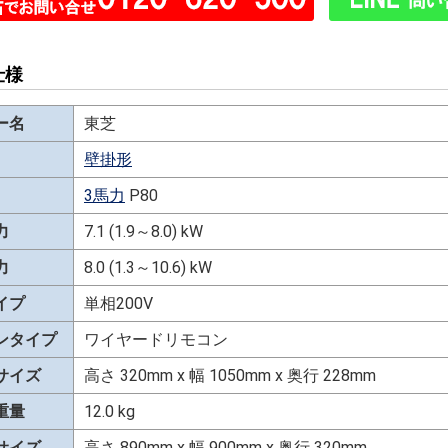
仕様
ー名
東芝
壁掛形
3馬力
P80
力
7.1 (1.9～8.0) kW
力
8.0 (1.3～10.6) kW
イプ
単相200V
ンタイプ
ワイヤードリモコン
サイズ
高さ 320mm x 幅 1050mm x 奥行 228mm
重量
12.0 kg
サイズ
高さ 890mm x 幅 900mm x 奥行 320mm