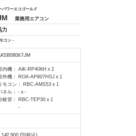
ーパワーエコゴールド
7JM
業務用エアコン
馬力
モコン -
AKSB08067JM
室内機： AIK-RP406H x 2
室外機： ROA-AP807HSJ x 1
リモコン： RBC-AMS53 x 1
パネル： - x -
分岐管： RBC-TEP30 x 1
-
,142,900
円(税込)