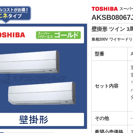
スーパ
AKSB0806
壁掛形 ツイン 3
単相200V ワイヤードリ
型番
セット内容
その他
-
希望小売価格
1