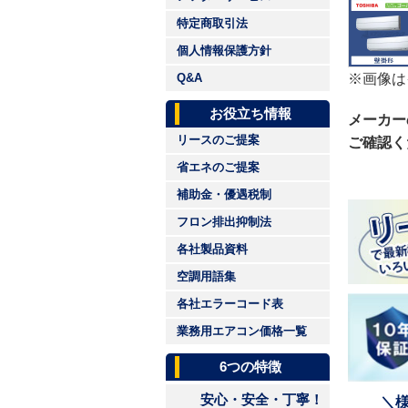
特定商取引法
個人情報保護方針
※画像は
Q&A
お役立ち情報
メーカー
リースのご提案
ご確認く
省エネのご提案
補助金・優遇税制
フロン排出抑制法
各社製品資料
空調用語集
各社エラーコード表
業務用エアコン価格一覧
6つの特徴
安心・安全・丁寧！
＼