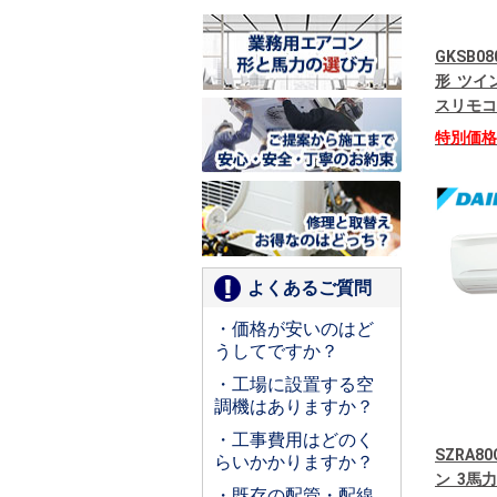
GKSB08
形 ツイン
スリモコ
特別価
よくあるご質問
・価格が安いのはど
うしてですか？
・工場に設置する空
調機はありますか？
・工事費用はどのく
SZRA8
らいかかりますか？
ン 3馬
・既存の配管・配線