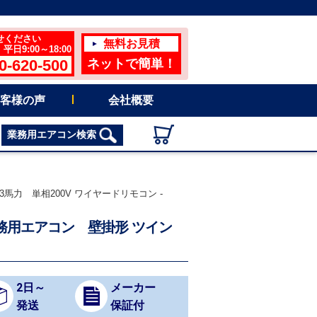
せください
無料お見積
日9:00～18:00
0-620-500
ネットで簡単！
客様の声
会社概要
業務用エアコン検索
馬力 単相200V ワイヤードリモコン -
 業務用エアコン 壁掛形 ツイン
2日～
メーカー
発送
保証付