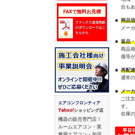
合も
FAXで無料お見積
■
商品
ファックス送信用紙
メー
のダウンロードはこ
ちらから
■
返品
商品
傷等
■
再配
通常
■
メー
ご注
エアコンフロンティア
す。
Yahoo!
ショッピング店
在庫
機器の販売専門店！
ルームエアコン・業
務用エアコン・加湿