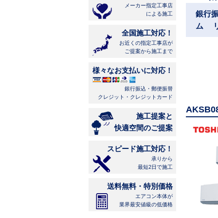
メーカー指定工事店
銀行
による施工
ム 
全国施工対応！
お近くの指定工事店が
ご提案から施工まで
様々なお支払いに対応！
銀行振込・郵便振替
クレジット・クレジットカード
AKSB
施工提案と
快適空間のご提案
スピード施工対応！
承りから
最短2日で施工
送料無料・特別価格
エアコン本体が
業界最安値級の低価格