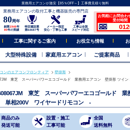
業務用エアコンが激安【85％OFF～】工事費見積り無料
業務用エアコンの取付工事と機器販売の専門店
お気軽にお問合わ
80
受付時間 平
周年
012
創業
1946
年
特定建設業
メーカー指定
工事は全国
80
年の実績
第64687号
安心・丁寧な工事
スピード対応
工事に関するご案内
お役立ち情報
お
大型特殊設備
家庭用エアコン
ご提案商品
コンのエアコンフロンティア
壁掛形
8067JM 東芝 スーパーパワーエコゴールド 業務用エアコン 壁掛形 ツイン 3
SB08067JM 東芝 スーパーパワーエコゴールド
力 単相200V ワイヤードリモコン -
商品のみ
設置・施工
全国
発送可能
工事可能
送料無料