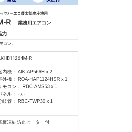
ーパワーエコ暖太郎寒冷地用
4M-R
業務用エアコン
馬力
モコン -
AKHB11264M-R
室内機： AIK-AP566H x 2
室外機： ROA-HAP1124HSR x 1
リモコン： RBC-AMS53 x 1
パネル： - x -
分岐管： RBC-TWP30 x 1
-
底板凍結防止ヒーター付