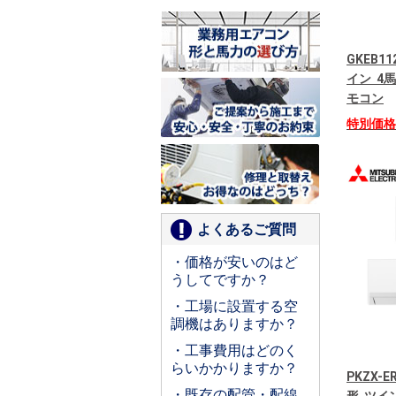
GKEB11
イン 4
モコン
特別価
よくあるご質問
・価格が安いのはど
うしてですか？
・工場に設置する空
調機はありますか？
・工事費用はどのく
らいかかりますか？
PKZX-
・既存の配管・配線