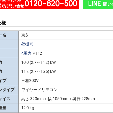
仕様
ー名
東芝
壁掛形
4馬力
P112
力
10.0 (2.7～11.2) kW
力
11.2 (2.7～15.6) kW
イプ
三相200V
ンタイプ
ワイヤードリモコン
サイズ
高さ 320mm x 幅 1050mm x 奥行 228mm
重量
12.0 kg