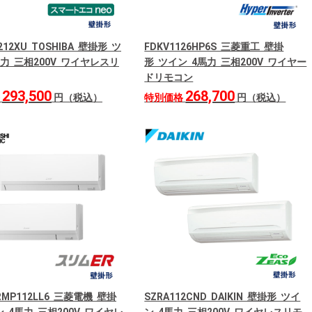
212XU TOSHIBA 壁掛形 ツ
FDKV1126HP6S 三菱重工 壁掛
馬力 三相200V ワイヤレスリ
形 ツイン 4馬力 三相200V ワイヤー
ドリモコン
293,500
268,700
格
円（税込）
特別価格
円（税込）
ERMP112LL6 三菱電機 壁掛
SZRA112CND DAIKIN 壁掛形 ツイ