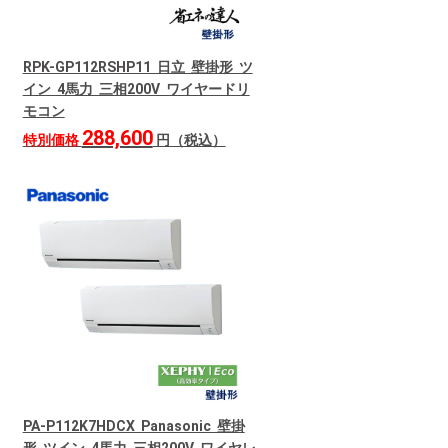
RPK-GP112RSHP11 日立 壁掛形 ツ
イン 4馬力 三相200V ワイヤードリ
モコン
288,600
特別価格
円（税込）
PA-P112K7HDCX Panasonic 壁掛