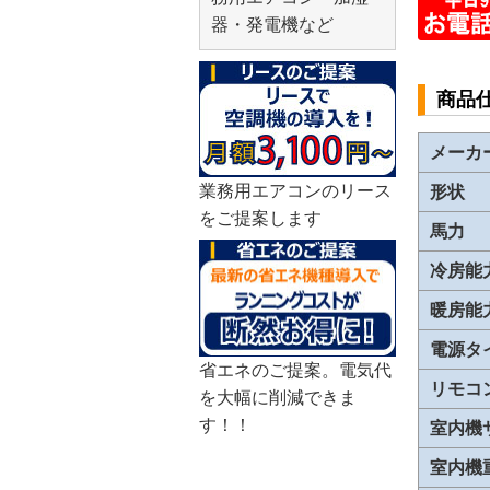
器・発電機など
商品
メーカ
業務用エアコンのリース
形状
をご提案します
馬力
冷房能
暖房能
電源タ
省エネのご提案。電気代
リモコ
を大幅に削減できま
す！！
室内機
室内機