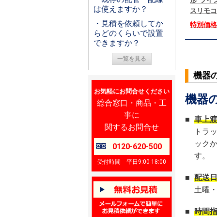
形 ツイン
は使えますか？
スリモコ
・見積を依頼してか
特別価
らどのくらいで設置
できますか？
一覧を見る
機器
お気軽にお問合せください
機器
総合窓口・商品・工
事に
■
車上
関するお問合せ
トラ
ック
0120-620-500
す。
受付時間 平日9:00-18:00
■
配送
土曜
■
時間