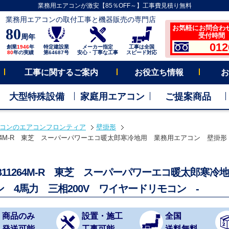
業務用エアコンが激安【85％OFF～】工事費見積り無料
業務用エアコンの取付工事と機器販売の専門店
お気軽にお問合わ
80
受付時間 平
周年
012
創業
1946
年
特定建設業
メーカー指定
工事は全国
80
年の実績
第64687号
安心・丁寧な工事
スピード対応
工事に関するご案内
お役立ち情報
お
大型特殊設備
家庭用エアコン
ご提案商品
コンのエアコンフロンティア
壁掛形
1264M-R 東芝 スーパーパワーエコ暖太郎寒冷地用 業務用エアコン 壁掛形 
HB11264M-R 東芝 スーパーパワーエコ暖太郎寒
ン 4馬力 三相200V ワイヤードリモコン -
商品のみ
設置・施工
全国
発送可能
工事可能
送料無料