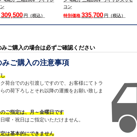
 4馬力 三相200V ワイヤレ
ン 4馬力 三相200V ワイヤレスリモ
ン
コン
309,500
335,700
格
円（税込）
特別価格
円（税込）
のみご購入の場合は必ずご確認ください
のみご購入の注意事項
渡し
ック荷台でのお引渡しですので、お客様にてトラ
からの荷下ろしとそれ以降の運搬をお願い致しま
日のご指定は、月～金曜日です
・日曜・祝日はご指定いただけません。
指定は基本的にできません