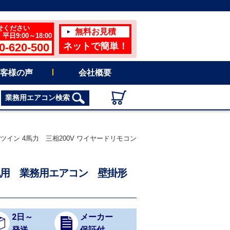
せください
無料お見積
日9:00～18:00
0-620-500
ネットで簡単！
客様の声
会社概要
業務用エアコン検索
ツイン 4馬力 三相200V ワイヤードリモコン
冷地用 業務用エアコン 壁掛形
2日～
メーカー
発送
保証付