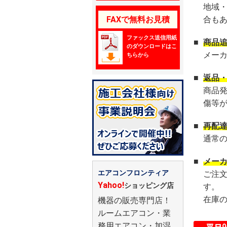
地域
FAXで無料お見積
合も
ファックス送信用紙
■
商品
のダウンロードはこ
メー
ちらから
■
返品
商品
傷等
■
再配
通常
■
メー
エアコンフロンティア
ご注
Yahoo!
ショッピング店
す。
在庫
機器の販売専門店！
ルームエアコン・業
務用エアコン・加湿