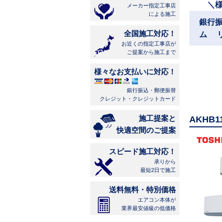
＼
メーカー指定工事店
による施工
銀行
全国施工対応！
ム 
お近くの指定工事店が
ご提案から施工まで
様々なお支払いに対応！
銀行振込・郵便振替
クレジット・クレジットカード
施工提案と
AKHB
快適空間のご提案
スピード施工対応！
承りから
最短2日で施工
送料無料・特別価格
エアコン本体が
業界最安値級の低価格