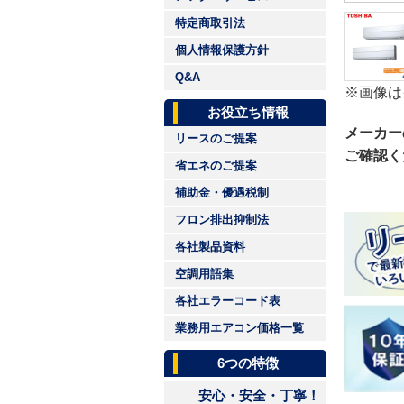
特定商取引法
個人情報保護方針
Q&A
※画像は
お役立ち情報
メーカー
リースのご提案
ご確認く
省エネのご提案
補助金・優遇税制
フロン排出抑制法
各社製品資料
空調用語集
各社エラーコード表
業務用エアコン価格一覧
6つの特徴
安心・安全・丁寧！