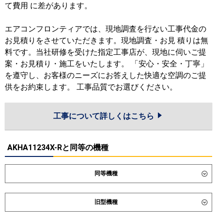
て費用 に差があります。
エアコンフロンティアでは、現地調査を行ない工事代金の
お見積りをさせていただきます。現地調査・お見 積りは無
料です。当社研修を受けた指定工事店が、現地に伺いご提
案・お見積り・施工をいたします。 「安心・安全・丁寧」
を遵守し、お客様のニーズにお答えした快適な空調のご提
供をお約束します。 工事品質でお選びください。
工事について詳しくはこちら
AKHA11234X-Rと同等の機種
同等機種
ダイキン
SZRA112CN
SZRA112C
旧型機種
SDRA112BB
SDRA112BBN