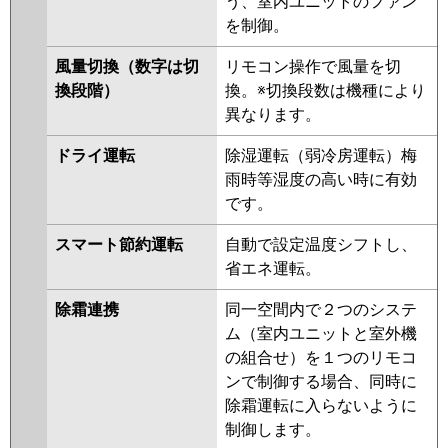
う、室内ユニットのファン
三菱電機
PKZ-HRMP112K5
PKZ-
を制御。
HRMP112KL5
PKZ-ERMP112K5
PKZ-ERMP112KL5
PKZ-
風量切換（数字は切
リモコン操作で風量を切
HRMP112K4
PKZ-HRMP112KL4
換段階）
換。※切換段数は機種により
PKZ-ERMP112KL4
PKZ-
異なります。
ERMP112K4
PKZ-HRMP112KL3
PKZ-HRMP112K3
PKZ-
ドライ運転
除湿運転（弱冷房運転）梅
ERMP112KL3
PKZ-ERMP112K3
雨時等湿度の高い時に有効
PKZ-HRMP112KL2
PKZ-
です。
HRMP112K2
PKZ-ERMP112KL2
PKZ-ERMP112K2
PKZ-
スマート節約運転
自動で設定温度シフトし、
HRMP112KLZ
PKZ-HRMP112KZ
省エネ運転。
PKZ-ERMP112KLZ
PKZ-
除霜連携
同一空間内で２つのシステ
ERMP112KZ
PKZ-HRMP112KLY
ム（室内ユニットと室外機
PKZ-HRMP112KY
PKZ-
の組合せ）を１つのリモコ
ERMP112KLY
PKZ-ERMP112KY
ンで制御する場合、同時に
PKZ-HRMP112KLV
PKZ-
除霜運転に入らないように
HRMP112KV
PKZ-ERMP112KLW
制御します。
PKZ-ERMP112KW
PKZ-