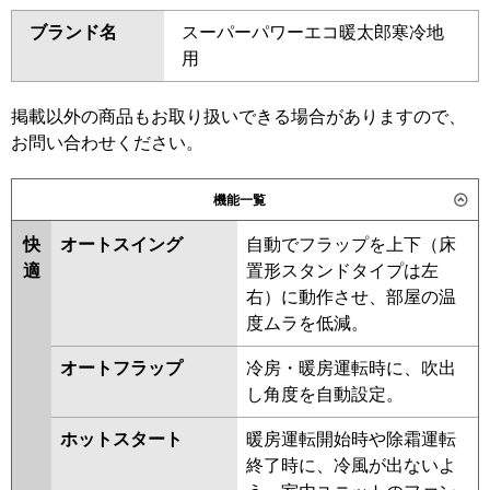
ダイキン
SZRA112BY
SZRA112BYN
東芝
GKHA11211MUB
GKHA11211XU
ブランド名
スーパーパワーエコ暖太郎寒冷地
SZRA112BJ
SZRA112BJN
GKEA11212MUB
GKEA11212XU
用
SDRA112B
SDRA112BN
GKSA11214MUB
GKSA11214XU
SZRA112BFN
SZRA112BF
三菱電機
PKZ-HRMP112K6
PKZ-
SZRA112BC
SZRA112BCN
掲載以外の商品もお取り扱いできる場合がありますので、
HRMP112KL6
PKZ-ERMP112KL6
お問い合わせください。
東芝
RKEA11242MUB
RKEA11242XU
PKZ-ERMP112K6
RKSA11244XU
RKSA11244MUB
機能一覧
日立
RPK-GP112RHN5
RPK-
RKEA11241MUB
RKHA11241MUB
GP112RSH7
RKSA11243MUB
RKHA11241MU
快
オートスイング
自動でフラップを上下（床
RKHA11241XU
RKEA11241MU
適
置形スタンドタイプは左
三菱重工
FDKV1126H6S
RKEA11241XU
RKSA11243MU
右）に動作させ、部屋の温
RKSA11243XU
RKEA11231M
度ムラを低減。
パナソニック
PA-P112K7KCX
PA-P112K7KC
RKEA11231X
RKHA11231M
PA-P112K7HCX
PA-P112K7HC
オートフラップ
冷房・暖房運転時に、吹出
RKHA11231X
AKHA11234X
し角度を自動設定。
AKHA11234M
AKHA11234M-R
RKSA11233M
RKSA11233X
ホットスタート
暖房運転開始時や除霜運転
AKEA11237M
AKEA11237X
終了時に、冷風が出ないよ