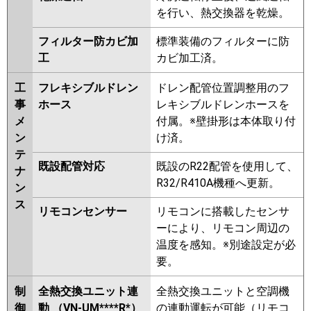
を行い、熱交換器を乾燥。
フィルター防カビ加
標準装備のフィルターに防
工
カビ加工済。
工
フレキシブルドレン
ドレン配管位置調整用のフ
事
ホース
レキシブルドレンホースを
メ
付属。※壁掛形は本体取り付
ン
け済。
テ
既設配管対応
既設のR22配管を使用して、
ナ
R32/R410A機種へ更新。
ン
ス
リモコンセンサー
リモコンに搭載したセンサ
ーにより、リモコン周辺の
温度を感知。※別途設定が必
要。
制
全熱交換ユニット連
全熱交換ユニットと空調機
御
動 （VN-UM****R*）
の連動運転が可能（リモコ