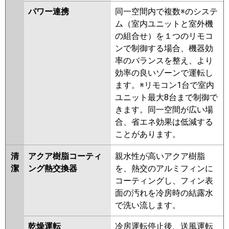
ERMP112KLV
PKZ-ERMP112KV
パワー連携
同一空間内で複数※のシステ
PKZ-ERMP112KLR
PKZ-
ム（室内ユニットと室外機
ERMP112KR
の組合せ）を１つのリモコ
ンで制御する場合、機器効
日立
RPK-GP112RHN1
RPK-
率のバランスを整え、より
GP112RSH6
RPK-GP112RSH5
効率の良いゾーンで運転し
RPK-GP112RHN
RPK-GP112RSH4
ます。※リモコン1台で室内
RPK-AP112HN6
RPK-GP112RSH3
ユニット最大8台まで制御で
RPK-GP112RSH2
きます。同一空間が広い場
三菱重工
FDKV1125HA5SA
合、省エネ効果は低減する
FDKV1125HA5S
ことがあります。
パナソニック
PA-P112K7KBX
PA-P112K7HBX
清
アクア樹脂コーティ
親水性が高いアクア樹脂
PA-P112K7KB
PA-P112K7HB
PA-
潔
ング熱交換器
を、熱交のアルミフィンに
P112K7K
PA-P112K7H
PA-
コーティングし、フィン表
P112K6KB
PA-P112K6CB
PA-
面の汚れを冷房時の結露水
P112K6HB
PA-P112K6KA
PA-
で洗い流します。
P112K6HA
乾燥運転
冷房運転停止後、送風運転