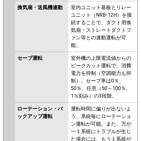
換気扇・送風機連動
室内ユニット基板とリレー
ユニット（NRB-12H）を接
続することで、ダクト用換
気扇・ストレートダクトフ
ァン等との連動運転が可
能。
セーブ運転
室外機の上限電流値からの
ピークカット運転で、消費
電力を抑制（空調能力も抑
制）。セーブ率は0％、
50％、任意（50～100％、
1％刻み）の3段階。
ローテーション・バ
運転時間に偏りが出ないよ
ックアップ運転
う、系統毎にローテーショ
ン運転が可能。また、万が
一１系統にトラブルが生じ
た場合には、もう１系統が