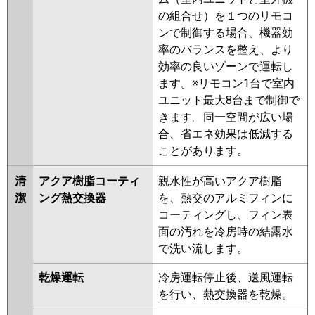
ERMP160KW
PKZX-ERMP160KLV
の組合せ）を１つのリモコ
PKZX-ERMP160KV
PKZX-
ンで制御する場合、機器効
ERMP160KLR
PKZX-ERMP160KR
率のバランスを整え、より
効率の良いゾーンで運転し
日立
RPK-GP160RHNP4
RPK-
ます。※リモコン1台で室内
GP160RSHP9
RPK-GP160RHNP3
ユニット最大8台まで制御で
RPK-GP160RSHP8
RPK-
きます。同一空間が広い場
GP160RHNP2
RPK-GP160RSHP7
合、省エネ効果は低減する
RPK-GP160RHNP1
RPK-
ことがあります。
GP160RSHP6
RPK-GP160RSHP5
RPK-GP160RHNP
RPK-
清
アクア樹脂コーティ
親水性が高いアクア樹脂
GP160RSHP4
RPK-AP160HNP9-
潔
ング熱交換器
を、熱交のアルミフィンに
kobe
RPK-AP160HNP9
RPK-
コーティングし、フィン表
GP160RSHP3
面の汚れを冷房時の結露水
で洗い流します。
三菱重工
FDKV1605HPA5SA
FDKV1605HPA5S
乾燥運転
冷房運転停止後、送風運転
を行い、熱交換器を乾燥。
パナソニック
PA-P160K7KDBX
PA-
P160K7HDBX
PA-P160K7KDB