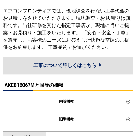
エアコンフロンティアでは、現地調査を行ない工事代金の
お見積りをさせていただきます。現地調査・お見 積りは無
料です。当社研修を受けた指定工事店が、現地に伺いご提
案・お見積り・施工をいたします。 「安心・安全・丁寧」
を遵守し、お客様のニーズにお答えした快適な空調のご提
供をお約束します。 工事品質でお選びください。
工事について詳しくはこちら
AKEB16067Mと同等の機種
同等機種
ダイキン
SZRA160CND
SZRA160CD
旧型機種
SDRA160BBD
SDRA160BBND
ダイキン
SZRA160BYD
SZRA160BYND
東芝
GKHB16011XU
GKHB16011MUB