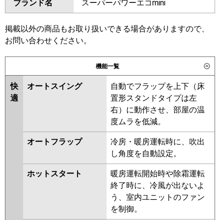
ブランド名
スーパーパワーエコmini
SZRA160BJD
SZRA160BJND
GKEB16011MUB
GKEB16011XU
SDRA160BD
SDRA160BND
GKSB16014MUB
GKSB16014XU
SZRA160BFD
SZRA160BFND
掲載以外の商品もお取り扱いできる場合がありますので、
三菱電機
PKZX-HRMP160K6
PKZX-
SZRA160BCD
SZRA160BCND
お問い合わせください。
HRMP160KL6
PKZX-ERMP160K6
東芝
RKSB16044XU
RKSB16044MUB
PKZX-ERMP160KL6
機能一覧
RKHB16041MUB
RKEB16041MUB
日立
RPK-GP160RHNP5
RPK-
RKSB16043MUB
RKHB16041MU
快
オートスイング
自動でフラップを上下（床
GP160RSHP11
RKHB16041XU
RKEB16041MU
適
置形スタンドタイプは左
RKEB16041XU
RKSB16043MU
右）に動作させ、部屋の温
三菱重工
FDKV1606HP6S
RKSB16043XU
RKEB16031X
度ムラを低減。
RKEB16031M
RKHB16031M
パナソニック
PA-P160K7KDC
PA-P160K7KDCX
オートフラップ
冷房・暖房運転時に、吹出
RKHB16031X
AKHB16064M-R
PA-P160K7HDC
PA-
し角度を自動設定。
AKHB16064X
AKHB16064X-R
P160K7HDCX
AKHB16064M
AKEB16037X
ホットスタート
暖房運転開始時や除霜運転
AKEB16037M
RKSB16033M
終了時に、冷風が出ないよ
RKSB16033X
AKEB16067X
う、室内ユニットのファン
AKSB16067X
AKSB16067M
を制御。