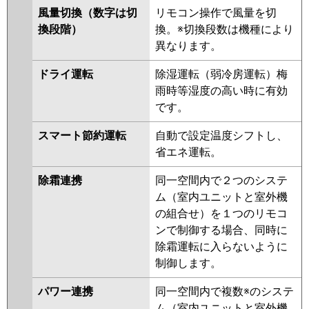
三菱電機
PKZX-HRMP160KL5
PKZX-
風量切換（数字は切
リモコン操作で風量を切
HRMP160K5
PKZX-ERMP160KL5
換段階）
換。※切換段数は機種により
PKZX-ERMP160K5
PKZX-
異なります。
HRMP160KL4
PKZX-HRMP160K4
PKZX-ERMP160K4
PKZX-
ドライ運転
除湿運転（弱冷房運転）梅
ERMP160KL4
PKZX-
雨時等湿度の高い時に有効
HRMP160KL3
PKZX-HRMP160K3
です。
PKZX-ERMP160KL3
PKZX-
ERMP160K3
PKZX-HRMP160KL2
スマート節約運転
自動で設定温度シフトし、
PKZX-HRMP160K2
PKZX-
省エネ運転。
ERMP160KL2
PKZX-ERMP160K2
除霜連携
同一空間内で２つのシステ
PKZX-HRMP160KZ
PKZX-
ム（室内ユニットと室外機
HRMP160KLZ
PKZX-
の組合せ）を１つのリモコ
ERMP160KLZ
PKZX-ERMP160KZ
ンで制御する場合、同時に
PKZX-HRMP160KLY
PKZX-
除霜運転に入らないように
HRMP160KY
PKZX-ERMP160KLY
制御します。
PKZX-ERMP160KY
PKZX-
HRMP160KV
PKZX-HRMP160KLV
パワー連携
同一空間内で複数※のシステ
PKZX-ERMP160KLW
PKZX-
ム（室内ユニットと室外機