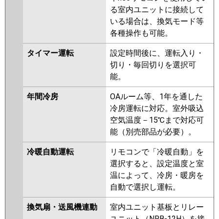
る室内ユニットに接続して
いる場合は、換気モード等
各種操作も可能。
タイマー運転
設定時間後に、運転入り・
切り・毎回切りを選択可
能。
年間冷房
OAルーム等、1年を通した
冷房運転に対応。室外吸込
空気温度－15℃まで対応可
能（別売部品が必要）。
冷暖自動運転
リモコンで「冷暖自動」を
選択すると、設定温度と室
温によって、冷房・暖房を
自動で選択し運転。
換気扇・送風機連動
室内ユニット基板とリレー
ユニット（NRB-12H）を接