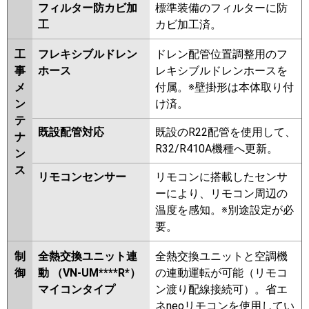
フィルター防カビ加
標準装備のフィルターに防
PA-P160K7HDB
PA-P160K7KD
工
カビ加工済。
PA-P160K7HD
PA-P160K6KDB
PA-P160K6CDB
PA-P160K6HDB
工
フレキシブルドレン
ドレン配管位置調整用のフ
PA-P160K6KDA
PA-P160K6HDA
事
ホース
レキシブルドレンホースを
メ
付属。※壁掛形は本体取り付
ン
け済。
テ
既設配管対応
既設のR22配管を使用して、
ナ
R32/R410A機種へ更新。
ン
ス
リモコンセンサー
リモコンに搭載したセンサ
ーにより、リモコン周辺の
温度を感知。※別途設定が必
要。
制
全熱交換ユニット連
全熱交換ユニットと空調機
御
動 （VN-UM****R*）
の連動運転が可能（リモコ
マイコンタイプ
ン渡り配線接続可）。省エ
ネneoリモコンを使用してい