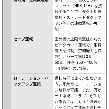
ユニット（NRB-12H）を接
続することで、ダクト用換
気扇・ストレートダクトフ
ァン等との連動運転が可
能。
セーブ運転
室外機の上限電流値からの
ピークカット運転で、消費
電力を抑制（空調能力も抑
制）。セーブ率は0％、
50％、任意（50～100％、
1％刻み）の3段階。
ローテーション・バ
運転時間に偏りが出ないよ
ックアップ運転
う、系統毎にローテーショ
ン運転が可能。また、万が
一１系統にトラブルが生じ
た場合には、もう１系統が
バックアップ運転を運転を