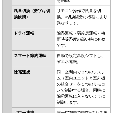
を制御。
PKZ-ERMP63KL2
PKZ-
ERMP63K2
PKZ-ERMP63KLZ
風量切換（数字は切
リモコン操作で風量を切
PKZ-ERMP63KZ
PKZ-ERMP63KLY
換段階）
換。※切換段数は機種により
PKZ-ERMP63KY
PKZ-
異なります。
ERMP63KLV
PKZ-ERMP63KV
PKZ-ERMP63KR
PKZ-
ドライ運転
除湿運転（弱冷房運転）梅
ERMP63KLR
雨時等湿度の高い時に有効
です。
日立
RPK-GP63RSH6
RPK-GP63RSH5
RPK-GP63RSH4
RPK-GP63RSH3
スマート節約運転
自動で設定温度シフトし、
RPK-GP63RSH2
省エネ運転。
三菱重工
FDKV635HA5SA
FDKV635H5SA
除霜連携
同一空間内で２つのシステ
FDKV635H5S
ム（室内ユニットと室外機
の組合せ）を１つのリモコ
パナソニック
PA-P63K7HBX
PA-P63K7HB
PA-
ンで制御する場合、同時に
P63K7H
PA-P63K6CB
PA-
除霜運転に入らないように
P63K6HB
PA-P63K6HA
制御します。
パワー連携
同一空間内で複数※のシステ