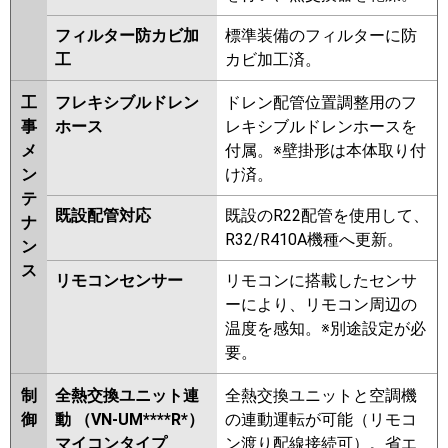
フィルター防カビ加
標準装備のフィルターに防
工
カビ加工済。
工
フレキシブルドレン
ドレン配管位置調整用のフ
事
ホース
レキシブルドレンホースを
メ
付属。※壁掛形は本体取り付
ン
け済。
テ
既設配管対応
既設のR22配管を使用して、
ナ
R32/R410A機種へ更新。
ン
ス
リモコンセンサー
リモコンに搭載したセンサ
ーにより、リモコン周辺の
温度を感知。※別途設定が必
要。
制
全熱交換ユニット連
全熱交換ユニットと空調機
御
動 （VN-UM****R*）
の連動運転が可能（リモコ
マイコンタイプ
ン渡り配線接続可）。省エ