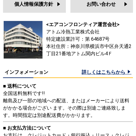
個人情報保護方針
お問い合わせ
<エアコンフロンティア運営会社>
アトム冷熱工業株式会社
特定建設業許可：第 64687号
本社住所：神奈川県横浜市中区弁天通2
丁目21番地アトム関内ビル4Ｆ
インフォメーション
詳しくはこちらから
■ 送料について
全国送料無料です!!
離島及び一部の地域への配送、またはメーカーにより送料
がかかる場合がござい ます。その際は別途ご連絡致しま
す。時間指定は別途配送費がかかります。
■ お支払方法について
お支払は、クレジットカード・銀行振込・リース・クレジ