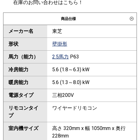
在庫のお問い合わせはこちら！
商品仕様
メーカー名
東芝
形状
壁掛形
馬力（能力）
2.5馬力
P63
冷房能力
5.6 (1.8～6.3) kW
暖房能力
5.6 (1.3～8.0) kW
電源タイプ
三相200V
リモコンタイ
ワイヤードリモコン
プ
室内機サイズ
高さ 320mm x 幅 1050mm x 奥行
228mm