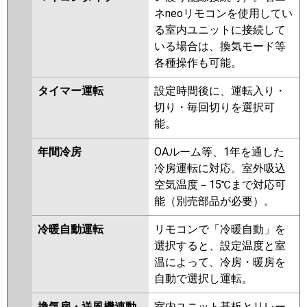
ネneoリモコンを使用してい
る室内ユニットに接続して
いる場合は、換気モード等
各種操作も可能。
タイマー運転
設定時間後に、運転入り・
切り・毎回切りを選択可
能。
年間冷房
OAルーム等、1年を通した
冷房運転に対応。室外吸込
空気温度－15℃まで対応可
能（別売部品が必要）。
冷暖自動運転
リモコンで「冷暖自動」を
選択すると、設定温度と室
温によって、冷房・暖房を
自動で選択し運転。
換気扇・送風機連動
室内ユニット基板とリレー