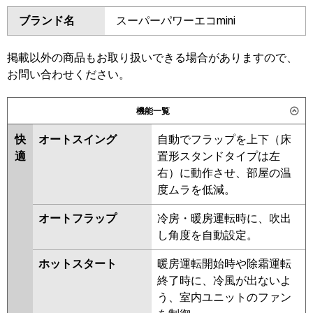
ダイキン
SZRA63BYNT
SZRA63BYT
GKSA06314XU
GKSA06314MUB
ブランド名
スーパーパワーエコmini
SZRA63BJT
SZRA63BJNT
三菱電機
PKZ-ERMP63K6
PKZ-
SZRA63BFT
SZRA63BFNT
ERMP63KL6
SZRA63BCT
SZRA63BCNT
掲載以外の商品もお取り扱いできる場合がありますので、
お問い合わせください。
日立
RPK-GP63RSH7
東芝
RKEA06341MUB
RKSA06344MUB
RKSA06344MU
RKSA06344XU
機能一覧
三菱重工
FDKV636H6S
RKEA06341MU
RKEA06341XU
RKSA06343XU
RKSA06343MU
快
オートスイング
自動でフラップを上下（床
パナソニック
PA-P63K7HCX
PA-P63K7HC
RKEA06331M
RKEA06331X
適
置形スタンドタイプは左
AKEA06337X
AKEA06337M
右）に動作させ、部屋の温
RKSA06333X
RKSA06333M
度ムラを低減。
AKEA06367X
AKSA06367M
オートフラップ
冷房・暖房運転時に、吹出
AKSA06367X
し角度を自動設定。
三菱電機
PKZ-ERMP63KL5
PKZ-
ホットスタート
暖房運転開始時や除霜運転
ERMP63K5
PKZ-ERMP63KL4
終了時に、冷風が出ないよ
PKZ-ERMP63K4
PKZ-
う、室内ユニットのファン
ERMP63KL3
PKZ-ERMP63K3