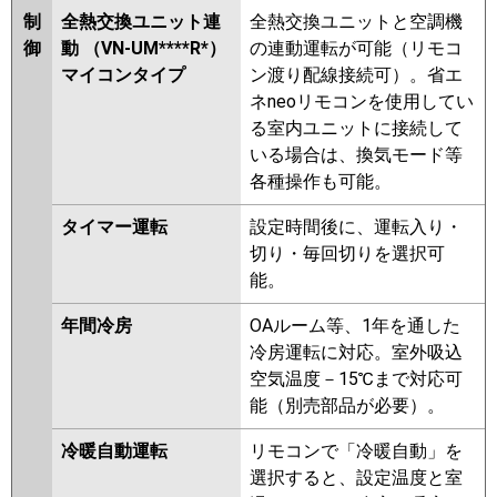
制
全熱交換ユニット連
全熱交換ユニットと空調機
御
動 （VN-UM****R*）
の連動運転が可能（リモコ
マイコンタイプ
ン渡り配線接続可）。省エ
ネneoリモコンを使用してい
る室内ユニットに接続して
いる場合は、換気モード等
各種操作も可能。
タイマー運転
設定時間後に、運転入り・
切り・毎回切りを選択可
能。
年間冷房
OAルーム等、1年を通した
冷房運転に対応。室外吸込
空気温度－15℃まで対応可
能（別売部品が必要）。
冷暖自動運転
リモコンで「冷暖自動」を
選択すると、設定温度と室