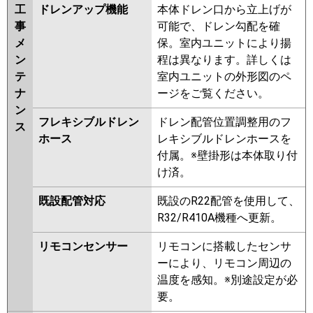
工
ドレンアップ機能
本体ドレン口から立上げが
事
可能で、ドレン勾配を確
メ
保。室内ユニットにより揚
ン
程は異なります。詳しくは
テ
室内ユニットの外形図のペ
ナ
ージをご覧ください。
ン
フレキシブルドレン
ドレン配管位置調整用のフ
ス
ホース
レキシブルドレンホースを
付属。※壁掛形は本体取り付
け済。
既設配管対応
既設のR22配管を使用して、
R32/R410A機種へ更新。
リモコンセンサー
リモコンに搭載したセンサ
ーにより、リモコン周辺の
温度を感知。※別途設定が必
要。