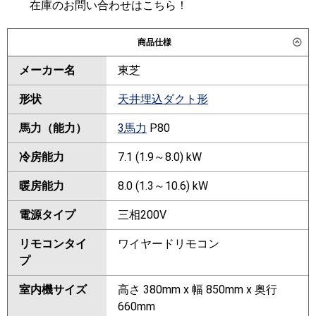
在庫のお問い合わせはこちら！
商品仕様
メーカー名
東芝
形状
天井埋込ダクト形
馬力（能力）
3馬力
P80
冷房能力
7.1 (1.9～8.0) kW
暖房能力
8.0 (1.3～10.6) kW
電源タイプ
三相200V
リモコンタイ
ワイヤードリモコン
プ
室内機サイズ
高さ 380mm x 幅 850mm x 奥行
660mm