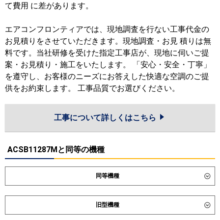
て費用 に差があります。
エアコンフロンティアでは、現地調査を行ない工事代金の
お見積りをさせていただきます。現地調査・お見 積りは無
料です。当社研修を受けた指定工事店が、現地に伺いご提
案・お見積り・施工をいたします。 「安心・安全・丁寧」
を遵守し、お客様のニーズにお答えした快適な空調のご提
供をお約束します。 工事品質でお選びください。
工事について詳しくはこちら
ACSB11287Mと同等の機種
同等機種
ダイキン
SZRH112CND
SZRH112CD
旧型機種
SZRHU112CD
SDRH112BBD
SDRH112BBND
SDRHU112BCD