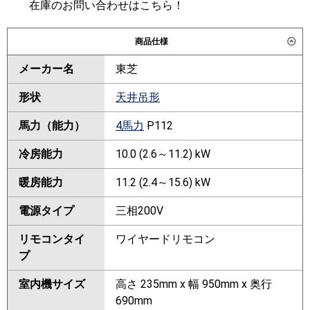
在庫のお問い合わせはこちら！
商品仕様
メーカー名
東芝
形状
天井吊形
馬力（能力）
4馬力
P112
冷房能力
10.0 (2.6～11.2) kW
暖房能力
11.2 (2.4～15.6) kW
電源タイプ
三相200V
リモコンタイ
ワイヤードリモコン
プ
室内機サイズ
高さ 235mm x 幅 950mm x 奥行
690mm