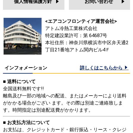
個人情報保護方針
お問い合わせ
<エアコンフロンティア運営会社>
アトム冷熱工業株式会社
特定建設業許可：第 64687号
本社住所：神奈川県横浜市中区弁天通2
丁目21番地アトム関内ビル4Ｆ
インフォメーション
詳しくはこちらから
■ 送料について
全国送料無料です!!
離島及び一部の地域への配送、またはメーカーにより送料
がかかる場合がござい ます。その際は別途ご連絡致しま
す。時間指定は別途配送費がかかります。
■ お支払方法について
お支払は、クレジットカード・銀行振込・リース・クレジ