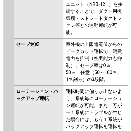
ユニット（NRB-12H）を接
続することで、ダクト用換
気扇・ストレートダクトフ
ァン等との連動運転が可
能。
セーブ運転
室外機の上限電流値からの
ピークカット運転で、消費
電力を抑制（空調能力も抑
制）。セーブ率は0％、
50％、任意（50～100％、
1％刻み）の3段階。
ローテーション・バ
運転時間に偏りが出ないよ
ックアップ運転
う、系統毎にローテーショ
ン運転が可能。また、万が
一１系統にトラブルが生じ
た場合には、もう１系統が
バックアップ運転を運転を