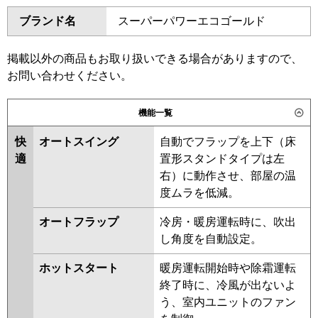
ダイキン
SZRH112BYD
SZRH112BYND
ブランド名
スーパーパワーエコゴールド
SZRHU112BYD
SZRH112BJD
東芝
GCHB11211XU
GCHB11211MUB
SZRH112BJND
SZRU112BJD
GCEB11212MUB
GCEB11212XU
SZRU112BJND
SZRHU112BJD
掲載以外の商品もお取り扱いできる場合がありますので、
GCSB11214MUB
GCSB11214XU
SDRH112BD
SDRH112BND
お問い合わせください。
三菱電機
PCZX-HRMP112K6
PCZX-
SDRU112BD
SDRU112BND
HRMP112KL6
PCZX-ERMP112K6
SDRHU112BD
SZRH112BFD
機能一覧
PCZX-ERMP112KL6
SZRH112BFND
SZRU112BFD
快
オートスイング
自動でフラップを上下（床
SZRU112BFND
SZRHU112BFD
日立
RPC-GP112RHNP5
RPC-
適
置形スタンドタイプは左
SZRHU112BCD
SZRH112BCD
GP112RSHP11
右）に動作させ、部屋の温
SZRH112BCND
SZRU112BCD
度ムラを低減。
SZRU112BCND
三菱重工
FDEV1126HP6S
オートフラップ
冷房・暖房運転時に、吹出
東芝
RCEB11242XU
RCEB11242MUB
パナソニック
PA-P112T7KDNC
PA-
し角度を自動設定。
RCSB11244MUB
RCSB11244XU
P112T7KDNCX
PA-P112T7KDC
RCHB11241MUB
RCEB11241MUB
PA-P112T7HDNCX
PA-
ホットスタート
暖房運転開始時や除霜運転
RCSB11243MUB
RCHB11241MU
P112T7HDC
PA-P112T7HDNC
終了時に、冷風が出ないよ
RCHB11241XU
RCEB11241MU
う、室内ユニットのファン
RCEB11241XU
RCSB11243MU