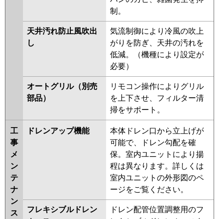
PA-P112T6HDN1
制。
天井汚れ防止風吹出
気流制御により冷風の吹上
し
がりを防ぎ、天井の汚れを
低減。（機種により設定が
必要）
オートグリル（別売
リモコン操作によりグリル
部品）
を上下させ、フィルター清
掃をサポート。
工
ドレンアップ機能
本体ドレン口から立上げが
事
可能で、ドレン勾配を確
メ
保。室内ユニットにより揚
ン
程は異なります。詳しくは
テ
室内ユニットの外形図のペ
ナ
ージをご覧ください。
ン
フレキシブルドレン
ドレン配管位置調整用のフ
ス