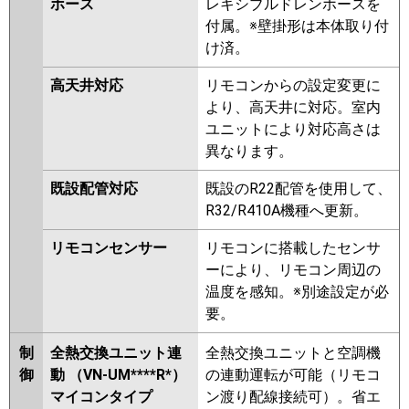
ホース
レキシブルドレンホースを
付属。※壁掛形は本体取り付
け済。
高天井対応
リモコンからの設定変更に
より、高天井に対応。室内
ユニットにより対応高さは
異なります。
既設配管対応
既設のR22配管を使用して、
R32/R410A機種へ更新。
リモコンセンサー
リモコンに搭載したセンサ
ーにより、リモコン周辺の
温度を感知。※別途設定が必
要。
制
全熱交換ユニット連
全熱交換ユニットと空調機
御
動 （VN-UM****R*）
の連動運転が可能（リモコ
マイコンタイプ
ン渡り配線接続可）。省エ