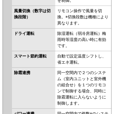
を制御。
RCSB11243XU
RCEB11231M
RCEB11231X
RCHB11231M
風量切換（数字は切
リモコン操作で風量を切
RCHB11231X
ACHB11284M
換段階）
換。※切換段数は機種により
ACHB11284M-R
ACHB11284X
異なります。
ACHB11284X-R
ACEB11237M
ACEB11237X
RCSB11233X
ドライ運転
除湿運転（弱冷房運転）梅
RCSB11233M
ACEB11287M
雨時等湿度の高い時に有効
ACEB11287X
ACSB11287X
です。
三菱電機
PCZX-HRMP112K5
PCZX-
スマート節約運転
自動で設定温度シフトし、
HRMP112KL5
PCZX-
省エネ運転。
ERMP112KL5
PCZX-ERMP112K5
除霜連携
同一空間内で２つのシステ
PCZX-HRMP112KL4
PCZX-
ム（室内ユニットと室外機
HRMP112K4
PCZX-ERMP112K4
の組合せ）を１つのリモコ
PCZX-ERMP112KL4
PCZX-
ンで制御する場合、同時に
HRMP112KL3
PCZX-HRMP112K3
除霜運転に入らないように
PCZX-ERMP112K3
PCZX-
制御します。
ERMP112KL3
PCZX-HRMP112K2
PCZX-HRMP112KL2
PCZX-
パワー連携
同一空間内で複数※のシステ