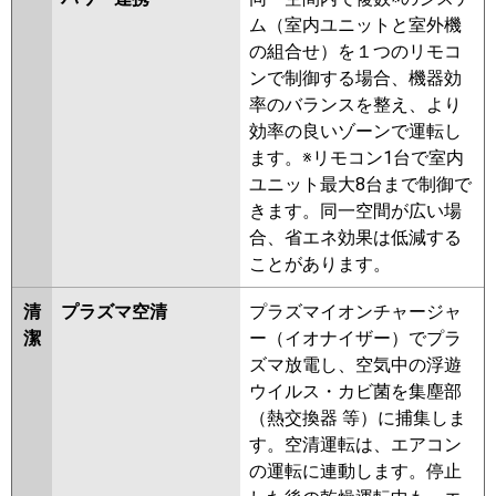
ERMP112K2
PCZX-ERMP112KL2
ム（室内ユニットと室外機
PCZX-HRMP112KZ
PCZX-
の組合せ）を１つのリモコ
HRMP112KLZ
PCZX-ERMP112KZ
ンで制御する場合、機器効
PCZX-ERMP112KLZ
PCZX-
率のバランスを整え、より
HRMP112KY
PCZX-HRMP112KLY
効率の良いゾーンで運転し
PCZX-ERMP112KY
PCZX-
ます。※リモコン1台で室内
ERMP112KLY
PCZX-HRMP112KV
ユニット最大8台まで制御で
PCZX-HRMP112KLV
PCZX-
きます。同一空間が広い場
ERMP112KW
PCZX-
合、省エネ効果は低減する
ERMP112KLW
PCZX-ERMP112KV
ことがあります。
PCZX-ERMP112KLV
PCZX-
ERMP112KR
PCZX-ERMP112KLR
清
プラズマ空清
プラズマイオンチャージャ
潔
ー（イオナイザー）でプラ
日立
RPC-GP112RHNP4
RPC-
ズマ放電し、空気中の浮遊
GP112RSHP9
RPC-GP112RHNP3
ウイルス・カビ菌を集塵部
RPC-GP112RSHP8
RPC-
（熱交換器 等）に捕集しま
GP112RHNP2
RPC-GP112RSHP7
す。空清運転は、エアコン
RPC-GP112RHNP1
RPC-
の運転に連動します。停止
GP112RSHP6
RPC-GP112RSHP5