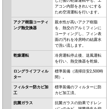
した後の乾燥運転中も、エ
RPC-GP112RHNP
RPC-
アコン内部をきれいにする
GP112RSHP4
RPC-AP112HNP11-
ため空清運転を行います。
kobe
RPC-AP112HNP11
RPC-
GP112RSHP3
アクア樹脂コーティ
親水性が高いアクア樹脂
ング熱交換器
を、熱交のアルミフィンに
三菱重工
FDEK1125HP5SA
コーティングし、フィン表
FDEV1125HPA5SA
面の汚れを冷房時の結露水
FDEK1125HP5S
で洗い流します。
FDEV1125HPA5S
乾燥運転
冷房運転停止後、送風運転
パナソニック
PA-P112T7KDNBX
PA-
を行い、熱交換器を乾燥。
P112T7HDNBX
PA-P112T7KDB
PA-P112T7KDNB
PA-P112T7HDB
ロングライフフィル
標準装備（清掃目安2,500時
PA-P112T7HDNB
PA-P112T7KD
ター
間）。
PA-P112T7KDN
PA-P112T7HD
PA-P112T7HDN
PA-P112T6KDNB
フィルター防カビ加
標準装備のフィルターに防
PA-P112T6KDB
PA-P112T6CDB
工
カビ加工済。
PA-P112T6CDNB
PA-P112T6HDB
抗菌ガラス
抗菌ガラスの効果でドレン
PA-P112T6HDNB
PA-P112T6HDA
パンのカビ、雑菌発生を抑