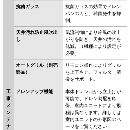
抗菌ガラス
抗菌ガラスの効果でドレン
パンのカビ、雑菌発生を抑
制。
天井汚れ防止風吹出
気流制御により冷風の吹上
し
がりを防ぎ、天井の汚れを
低減。（機種により設定が
必要）
オートグリル（別売
リモコン操作によりグリル
部品）
を上下させ、フィルター清
掃をサポート。
工
ドレンアップ機能
本体ドレン口から立上げが
事
可能で、ドレン勾配を確
メ
保。室内ユニットにより揚
ン
程は異なります。詳しくは
テ
室内ユニットの外形図のペ
ナ
ージをご覧ください。