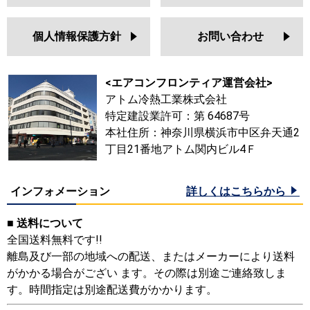
個人情報保護方針
お問い合わせ
<エアコンフロンティア運営会社>
アトム冷熱工業株式会社
特定建設業許可：第 64687号
本社住所：神奈川県横浜市中区弁天通2
丁目21番地アトム関内ビル4Ｆ
インフォメーション
詳しくはこちらから
■ 送料について
全国送料無料です!!
離島及び一部の地域への配送、またはメーカーにより送料
がかかる場合がござい ます。その際は別途ご連絡致しま
す。時間指定は別途配送費がかかります。