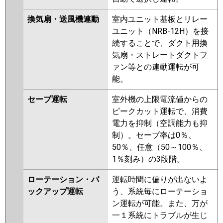
換気扇・送風機連動
室内ユニット基板とリレー
ユニット（NRB-12H）を接
続することで、ダクト用換
気扇・ストレートダクトフ
ァン等との連動運転が可
能。
セーブ運転
室外機の上限電流値からの
ピークカット運転で、消費
電力を抑制（空調能力も抑
制）。セーブ率は0％、
50％、任意（50～100％、
1％刻み）の3段階。
ローテーション・バ
運転時間に偏りが出ないよ
ックアップ運転
う、系統毎にローテーショ
ン運転が可能。また、万が
一１系統にトラブルが生じ