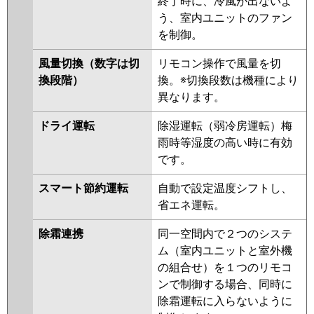
終了時に、冷風が出ないよ
PCZ-ERMP50KL3
PCZ-
う、室内ユニットのファン
ERMP50K2
PCZ-ERMP50KL2
を制御。
PCZ-ERMP50KZ
PCZ-
ERMP50KLZ
PCZ-ERMP50KY
風量切換（数字は切
リモコン操作で風量を切
PCZ-ERMP50KLY
PCZ-ERMP50KV
換段階）
換。※切換段数は機種により
PCZ-ERMP50KLV
PCZ-
異なります。
ERMP50KR
PCZ-ERMP50KLR
ドライ運転
除湿運転（弱冷房運転）梅
日立
RPC-GP50RSH9
RPC-GP50RSH8
雨時等湿度の高い時に有効
RPC-GP50RSH7
RPC-GP50RSH6
です。
RPC-GP50RSH5
RPC-GP50RSH4
RPC-GP50RSH3
RPC-GP50RSH2
スマート節約運転
自動で設定温度シフトし、
省エネ運転。
三菱重工
FDEV505HA5SA
FDEV505H5SA
FDEV505H5S
除霜連携
同一空間内で２つのシステ
ム（室内ユニットと室外機
パナソニック
PA-P50T7HNBX
PA-P50T7HB
の組合せ）を１つのリモコ
PA-P50T7HNB
PA-P50T7H
PA-
ンで制御する場合、同時に
P50T7HN
PA-P50T6CB
PA-
除霜運転に入らないように
P50T6CNB
PA-P50T6HB
PA-