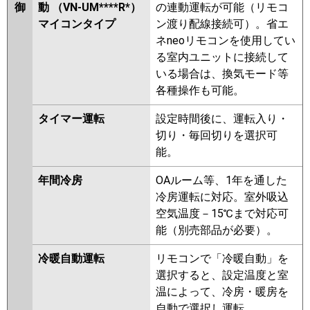
御
動 （VN-UM****R*）
の連動運転が可能（リモコ
マイコンタイプ
ン渡り配線接続可）。省エ
ネneoリモコンを使用してい
る室内ユニットに接続して
いる場合は、換気モード等
各種操作も可能。
タイマー運転
設定時間後に、運転入り・
切り・毎回切りを選択可
能。
年間冷房
OAルーム等、1年を通した
冷房運転に対応。室外吸込
空気温度－15℃まで対応可
能（別売部品が必要）。
冷暖自動運転
リモコンで「冷暖自動」を
選択すると、設定温度と室
温によって、冷房・暖房を
自動で選択し運転。