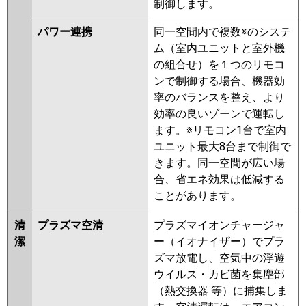
制御します。
P50T6HNB
PA-P50T6HA
PA-
P50T6HN1
パワー連携
同一空間内で複数※のシステ
ム（室内ユニットと室外機
の組合せ）を１つのリモコ
ンで制御する場合、機器効
率のバランスを整え、より
効率の良いゾーンで運転し
ます。※リモコン1台で室内
ユニット最大8台まで制御で
きます。同一空間が広い場
合、省エネ効果は低減する
ことがあります。
清
プラズマ空清
プラズマイオンチャージャ
潔
ー（イオナイザー）でプラ
ズマ放電し、空気中の浮遊
ウイルス・カビ菌を集塵部
（熱交換器 等）に捕集しま