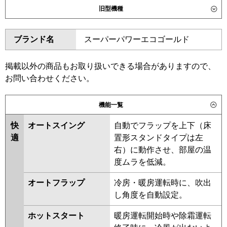
旧型機種
SZRHU50CT
ダイキン
SZRH50BYT
SZRH50BYNT
東芝
GCEA05011XU
GCEA05011MUB
ブランド名
スーパーパワーエコゴールド
SZRHU50BYT
SZRH50BJT
GCSA05013XU
GCSA05013MUB
SZRH50BJNT
SZRU50BJT
三菱電機
PCZ-ERMP50K6
PCZ-
SZRU50BJNT
SZRHU50BJT
掲載以外の商品もお取り扱いできる場合がありますので、
ERMP50KL6
SZRH50BFT
SZRH50BFNT
お問い合わせください。
SZRU50BFT
SZRU50BFNT
日立
RPC-GP50RSH11
SZRHU50BFT
SZRHU50BCT
機能一覧
SZRH50BCNT
SZRH50BCT
三菱重工
FDEV506H6S
快
オートスイング
自動でフラップを上下（床
SZRU50BCT
SZRU50BCNT
適
置形スタンドタイプは左
パナソニック
PA-P50T7HNCX
PA-P50T7HC
東芝
RCSA05043MUB
RCSA05043MU
右）に動作させ、部屋の温
PA-P50T7HNC
RCSA05043XU
RCSA05033M
度ムラを低減。
RCSA05033X
ACSA05087M
オートフラップ
冷房・暖房運転時に、吹出
三菱電機
PCZ-ERMP50K5
PCZ-
し角度を自動設定。
ERMP50KL5
PCZ-ERMP50KL4
ホットスタート
暖房運転開始時や除霜運転
PCZ-ERMP50K4
PCZ-ERMP50K3