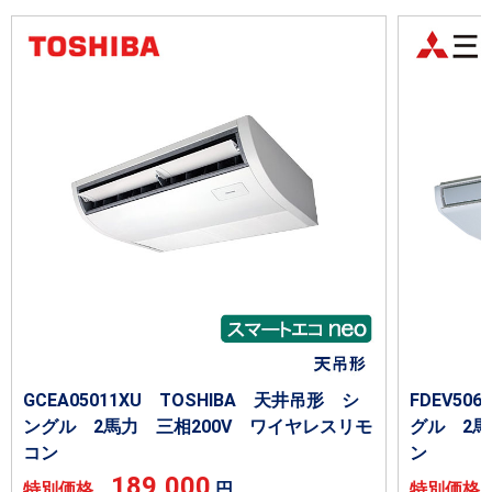
GCEA05011XU TOSHIBA 天井吊形 シ
FDEV5
ングル 2馬力 三相200V ワイヤレスリモ
グル 2馬
コン
ン
189,000
特別価格
円
特別価