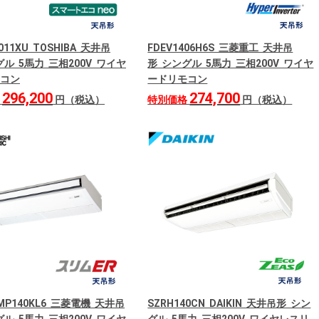
011XU TOSHIBA 天井吊
FDEV1406H6S 三菱重工 天井吊
ル 5馬力 三相200V ワイヤ
形 シングル 5馬力 三相200V ワイヤ
コン
ードリモコン
296,200
274,700
格
円（税込）
特別価格
円（税込）
RMP140KL6 三菱電機 天井吊
SZRH140CN DAIKIN 天井吊形 シン