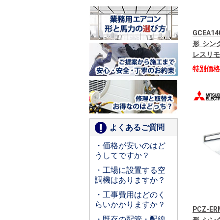
GCEA14
形 シング
レスリモ
特別価
よくあるご質問
・価格が安いのはど
うしてですか？
・工場に設置する空
調機はありますか？
・工事費用はどのく
らいかかりますか？
PCZ-E
・既存の配管・配線