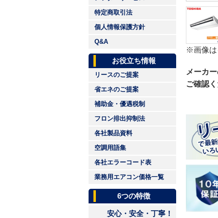
特定商取引法
個人情報保護方針
Q&A
※画像は
お役立ち情報
メーカー
リースのご提案
ご確認く
省エネのご提案
補助金・優遇税制
フロン排出抑制法
各社製品資料
空調用語集
各社エラーコード表
業務用エアコン価格一覧
6つの特徴
安心・安全・丁寧！