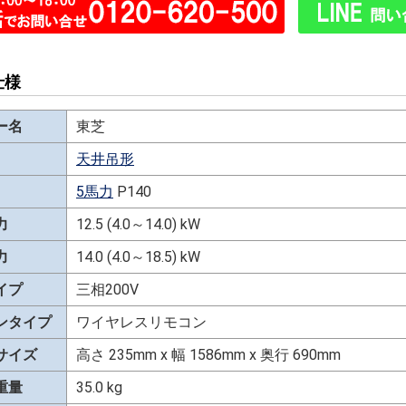
仕様
ー名
東芝
天井吊形
5馬力
P140
力
12.5 (4.0～14.0) kW
力
14.0 (4.0～18.5) kW
イプ
三相200V
ンタイプ
ワイヤレスリモコン
サイズ
高さ 235mm x 幅 1586mm x 奥行 690mm
重量
35.0 kg