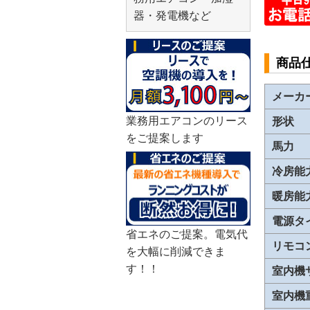
器・発電機など
商品
メーカ
業務用エアコンのリース
形状
をご提案します
馬力
冷房能
暖房能
電源タ
省エネのご提案。電気代
リモコ
を大幅に削減できま
す！！
室内機
室内機