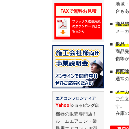
地域
FAXで無料お見積
合も
ファックス送信用紙
■
商品
のダウンロードはこ
メー
ちらから
■
返品
商品
傷等
■
再配
通常
■
メー
エアコンフロンティア
ご注
Yahoo!
ショッピング店
す。
在庫
機器の販売専門店！
ルームエアコン・業
務用エアコン・加湿