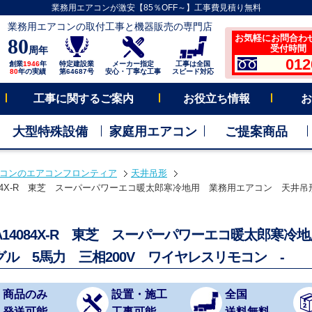
業務用エアコンが激安【85％OFF～】工事費見積り無料
業務用エアコンの取付工事と機器販売の専門店
お気軽にお問合わ
80
受付時間 平
周年
012
創業
1946
年
特定建設業
メーカー指定
工事は全国
80
年の実績
第64687号
安心・丁寧な工事
スピード対応
工事に関するご案内
お役立ち情報
お
大型特殊設備
家庭用エアコン
ご提案商品
コンのエアコンフロンティア
天井吊形
4084X-R 東芝 スーパーパワーエコ暖太郎寒冷地用 業務用エアコン 天井吊形
HA14084X-R 東芝 スーパーパワーエコ暖太郎寒
グル 5馬力 三相200V ワイヤレスリモコン -
商品のみ
設置・施工
全国
発送可能
工事可能
送料無料