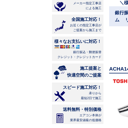
＼
メーカー指定工事店
による施工
銀行
全国施工対応！
ム 
お近くの指定工事店が
ご提案から施工まで
様々なお支払いに対応！
銀行振込・郵便振替
クレジット・クレジットカード
施工提案と
ACHA
快適空間のご提案
スピード施工対応！
承りから
最短2日で施工
送料無料・特別価格
エアコン本体が
業界最安値級の低価格