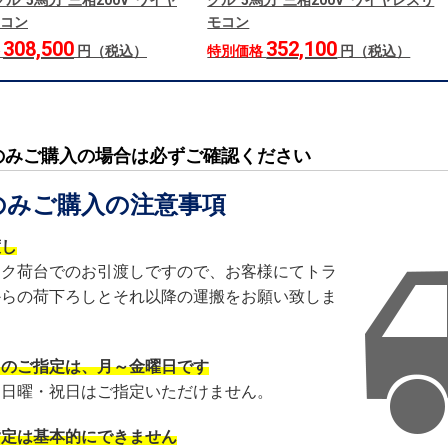
ル 5馬力 三相200V ワイヤ
グル 5馬力 三相200V ワイヤレスリ
コン
モコン
308,500
352,100
格
円（税込）
特別価格
円（税込）
のみご購入の場合は必ずご確認ください
のみご購入の注意事項
渡し
ック荷台でのお引渡しですので、お客様にてトラ
からの荷下ろしとそれ以降の運搬をお願い致しま
日のご指定は、月～金曜日です
・日曜・祝日はご指定いただけません。
指定は基本的にできません