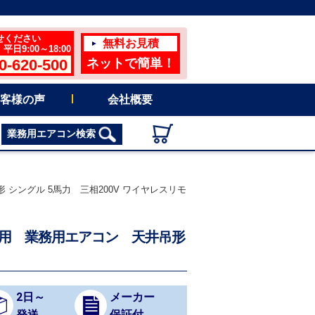
せください
無料お見積
日9:00～18:00
0-620-500
ネットで簡単！
客様の声
会社概要
業務用エアコン検索
 シングル 5馬力 三相200V ワイヤレスリモ
冷地用 業務用エアコン 天井吊形
2日～
メーカー
発送
保証付