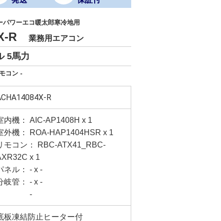
ーパワーエコ暖太郎寒冷地用
4X-R
業務用エアコン
 5馬力
モコン -
ACHA14084X-R
室内機： AIC-AP1408H x 1
室外機： ROA-HAP1404HSR x 1
リモコン： RBC-ATX41_RBC-
AXR32C x 1
パネル： - x -
分岐管： - x -
-
底板凍結防止ヒーター付