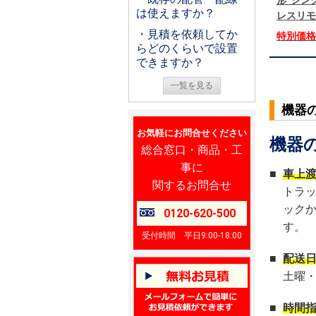
形 シング
は使えますか？
レスリモ
・見積を依頼してか
特別価
らどのくらいで設置
できますか？
一覧を見る
機器
お気軽にお問合せください
機器
総合窓口・商品・工
事に
■
車上
関するお問合せ
トラ
ック
0120-620-500
す。
受付時間 平日9:00-18:00
■
配送
土曜
■
時間