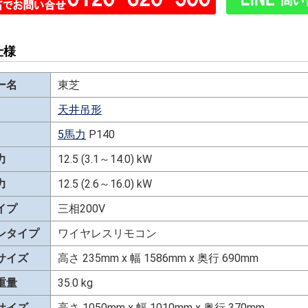
仕様
ー名
東芝
天井吊形
5馬力
P140
力
12.5 (3.1～14.0) kW
力
12.5 (2.6～16.0) kW
イプ
三相200V
ンタイプ
ワイヤレスリモコン
サイズ
高さ 235mm x 幅 1586mm x 奥行 690mm
重量
35.0 kg
サイズ
高さ 1050mm x 幅 1010mm x 奥行 370mm