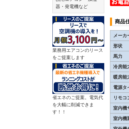
器・発電機など
商品
メーカ
形状
業務用エアコンのリース
馬力
をご提案します
冷房能
暖房能
電源タ
省エネのご提案。電気代
リモコ
を大幅に削減できま
室内機
す！！
室内機
室外機