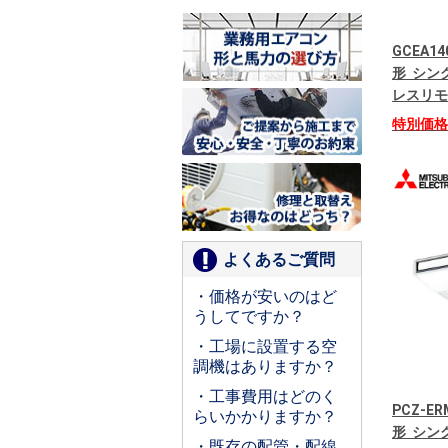
GCEA14
形 シング
レスリモ
特別価
よくあるご質問
・価格が安いのはど
うしてですか？
・工場に設置する空
調機はありますか？
・工事費用はどのく
PCZ-E
らいかかりますか？
形 シング
・既存の配管・配線