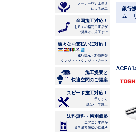
メーカー指定工事店
銀行
による施工
ム 
全国施工対応！
お近くの指定工事店が
ご提案から施工まで
様々なお支払いに対応！
銀行振込・郵便振替
クレジット・クレジットカード
ACEA
施工提案と
快適空間のご提案
スピード施工対応！
承りから
最短2日で施工
送料無料・特別価格
エアコン本体が
業界最安値級の低価格