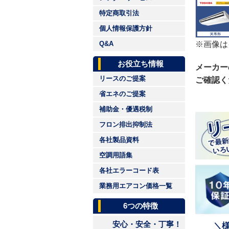
特定商取引法
個人情報保護方針
※画像は
Q&A
お役立ち情報
メーカー
リースのご提案
ご確認く
省エネのご提案
補助金・優遇税制
フロン排出抑制法
各社製品資料
空調用語集
各社エラーコード表
業務用エアコン価格一覧
6つの特徴
安心・安全・丁寧！
＼