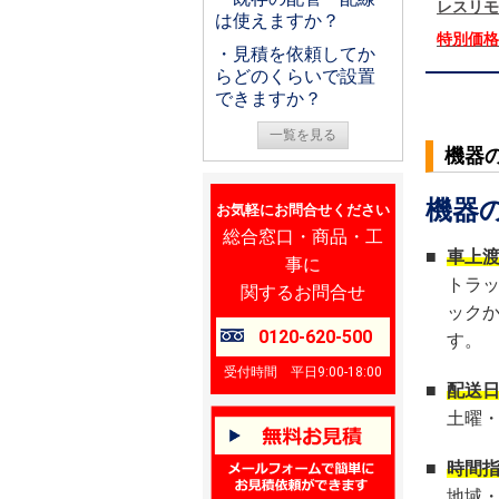
レスリモ
は使えますか？
特別価
・見積を依頼してか
らどのくらいで設置
できますか？
一覧を見る
機器
機器
お気軽にお問合せください
総合窓口・商品・工
■
車上
事に
トラ
関するお問合せ
ック
0120-620-500
す。
受付時間 平日9:00-18:00
■
配送
土曜
■
時間
地域