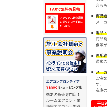
合も
FAXで無料お見積
■
商品
ファックス送信用紙
メー
のダウンロードはこ
ちらから
■
返品
商品
傷等
■
再配
通常
■
メー
ご注
エアコンフロンティア
す。
Yahoo!
ショッピング店
在庫
機器の販売専門店！
ルームエアコン・業
務用エアコン・加湿