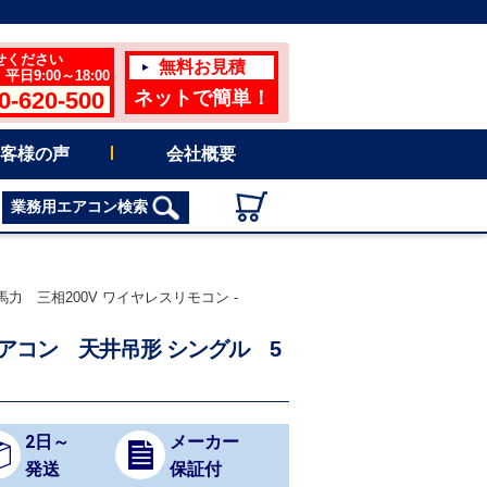
せください
無料お見積
日9:00～18:00
0-620-500
ネットで簡単！
客様の声
会社概要
業務用エアコン検索
馬力 三相200V ワイヤレスリモコン -
用エアコン 天井吊形 シングル 5
2日～
メーカー
発送
保証付