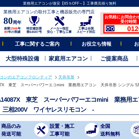
業務用エアコンが激安【85％OFF～】工事費見積り無料
業務用エアコンの取付工事と機器販売の専門店
お気軽にお問合わ
80
受付時間 平
周年
012
創業
1946
年
特定建設業
メーカー指定
工事は全国
80
年の実績
第64687号
安心・丁寧な工事
スピード対応
工事に関するご案内
お役立ち情報
お
大型特殊設備
家庭用エアコン
ご提案商品
コンのエアコンフロンティア
天井吊形
087X 東芝 スーパーパワーエコmini 業務用エアコン 天井吊形 シングル 5
A14087X 東芝 スーパーパワーエコmini 業務
 三相200V ワイヤレスリモコン -
商品のみ
設置・施工
全国
発送可能
工事可能
送料無料