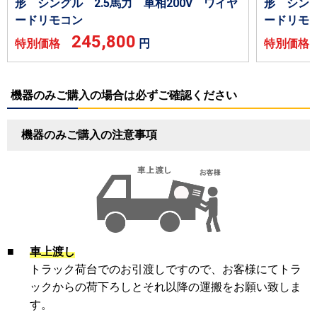
形 シングル 2.5馬力 単相200V ワイヤ
形 シング
ードリモコン
ードリモ
245,800
特別価格
円
特別価
機器のみご購入の場合は必ずご確認ください
機器のみご購入の注意事項
■
車上渡し
トラック荷台でのお引渡しですので、お客様にてトラ
ックからの荷下ろしとそれ以降の運搬をお願い致しま
す。