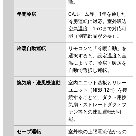
能。
年間冷房
OAルーム等、1年を通した
冷房運転に対応。室外吸込
空気温度－15℃まで対応可
能（別売部品が必要）。
冷暖自動運転
リモコンで「冷暖自動」を
選択すると、設定温度と室
温によって、冷房・暖房を
自動で選択し運転。
換気扇・送風機連動
室内ユニット基板とリレー
ユニット（NRB-12H）を接
続することで、ダクト用換
気扇・ストレートダクトフ
ァン等との連動運転が可
能。
セーブ運転
室外機の上限電流値からの