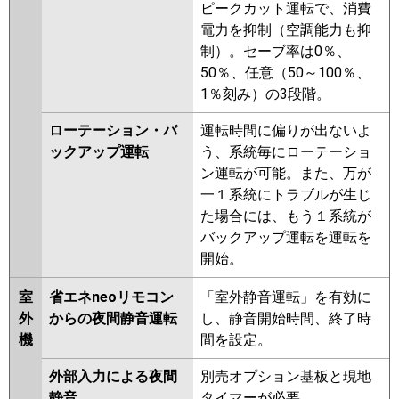
ピークカット運転で、消費
電力を抑制（空調能力も抑
制）。セーブ率は0％、
50％、任意（50～100％、
1％刻み）の3段階。
ローテーション・バ
運転時間に偏りが出ないよ
ックアップ運転
う、系統毎にローテーショ
ン運転が可能。また、万が
一１系統にトラブルが生じ
た場合には、もう１系統が
バックアップ運転を運転を
開始。
室
省エネneoリモコン
「室外静音運転」を有効に
外
からの夜間静音運転
し、静音開始時間、終了時
機
間を設定。
外部入力による夜間
別売オプション基板と現地
静音
タイマーが必要。