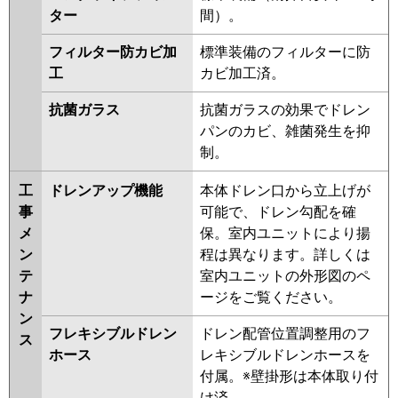
ター
間）。
フィルター防カビ加
標準装備のフィルターに防
工
カビ加工済。
抗菌ガラス
抗菌ガラスの効果でドレン
パンのカビ、雑菌発生を抑
制。
工
ドレンアップ機能
本体ドレン口から立上げが
事
可能で、ドレン勾配を確
メ
保。室内ユニットにより揚
ン
程は異なります。詳しくは
テ
室内ユニットの外形図のペ
ナ
ージをご覧ください。
ン
フレキシブルドレン
ドレン配管位置調整用のフ
ス
ホース
レキシブルドレンホースを
付属。※壁掛形は本体取り付
け済。