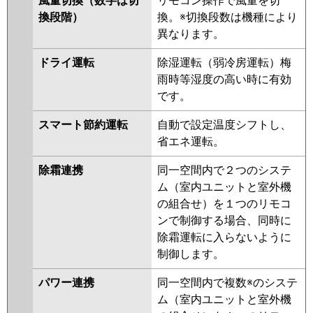
風量切換（数字は切
リモコン操作で風量を切
換段階）
換。※切換段数は機種により
日立
RCB-GP63RSHJ11
RCB-
異なります。
GP63RSHJ9
RCB-GP63RSHJ8
RCB-GP63RSHJ7
RCB-
ドライ運転
除湿運転（弱冷房運転）梅
GP63RSHJ6
RCB-GP63RSHJ5
雨時等湿度の高い時に有効
RCB-GP63RSHJ4
RCB-
です。
GP63RSHJ3
スマート節約運転
自動で設定温度シフトし、
三菱重工
FDRV635HKA5SA-ca
省エネ運転。
FDRV635HKA5SA-sil
除霜連携
同一空間内で２つのシステ
FDRV635HK5SA-ca
ム（室内ユニットと室外機
FDRV635HK5SA-sil
の組合せ）を１つのリモコ
FDRV635HK5S-ca
FDRV635HK5S-
ンで制御する場合、同時に
sil
FDRV635HK5S-canvas
除霜運転に入らないように
FDRV635HK5S-silent
制御します。
パナソニック
PA-P63F7SHB
PA-P63F7SHNB
パワー連携
同一空間内で複数※のシステ
PA-P63F7SHN
PA-P63F7SH
PA-
ム（室内ユニットと室外機
P63F6SHB
PA-P63F6SHNB
PA-