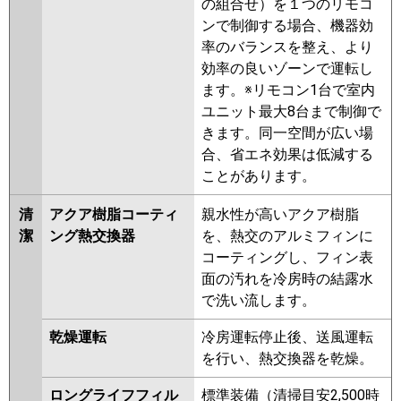
の組合せ）を１つのリモコ
P63F6SH
PA-P63F6SHN
ンで制御する場合、機器効
率のバランスを整え、より
効率の良いゾーンで運転し
ます。※リモコン1台で室内
ユニット最大8台まで制御で
きます。同一空間が広い場
合、省エネ効果は低減する
ことがあります。
清
アクア樹脂コーティ
親水性が高いアクア樹脂
潔
ング熱交換器
を、熱交のアルミフィンに
コーティングし、フィン表
面の汚れを冷房時の結露水
で洗い流します。
乾燥運転
冷房運転停止後、送風運転
を行い、熱交換器を乾燥。
ロングライフフィル
標準装備（清掃目安2,500時