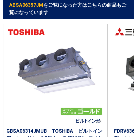
ABSA06357JM
をご覧になった方はこちらの商品もご
覧になっています
GBSA06314JMUB TOSHIBA ビルトイン
FDRV63