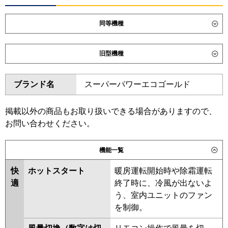
同等機種
ダイキン
SZRB63CV
旧型機種
東芝
GBSA06314JMUB
ダイキン
SZRB63BYV
SZRB63BJV
ブランド名
スーパーパワーエコゴールド
三菱電機
PDZ-ERMP63SG6
SZRB63BFV
SZRB63BCV
日立
RCB-GP63RSHJ12
東芝
RBSA06334JMUB
掲載以外の商品もお取り扱いできる場合がありますので、
RBSA06334JMU
RBSA06333JMU
お問い合わせください。
三菱重工
FDRV636HK6S-sil
FDRV636HK6S-
ABEA06337JM
RBSA06333JM
ca
ABEA06357JM
機能一覧
パナソニック
PA-P63F7SHC
PA-P63F7SHNC
三菱電機
PDZ-ERMP63SG5
PDZ-
快
ホットスタート
暖房運転開始時や除霜運転
ERMP63SG4
PDZ-ERMP63SG3
適
終了時に、冷風が出ないよ
PDZ-ERMP63SG2
PDZ-
う、室内ユニットのファン
ERMP63SGZ
PDZ-ERMP63SGY
を制御。
PDZ-ERMP63SGV
PDZ-
ERMP63SGR